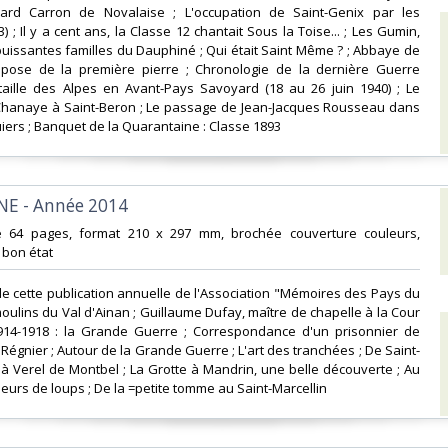
ard Carron de Novalaise ; L'occupation de Saint-Genix par les
 ; Il y a cent ans, la Classe 12 chantait Sous la Toise... ; Les Gumin,
uissantes familles du Dauphiné ; Qui était Saint Même ? ; Abbaye de
 pose de la première pierre ; Chronologie de la dernière Guerre
taille des Alpes en Avant-Pays Savoyard (18 au 26 juin 1940) ; Le
Chanaye à Saint-Beron ; Le passage de Jean-Jacques Rousseau dans
iers ; Banquet de la Quarantaine : Classe 1893‎
E - Année 2014‎
e 64 pages, format 210 x 297 mm, brochée couverture couleurs,
, bon état‎
e cette publication annuelle de l'Association "Mémoires des Pays du
moulins du Val d'Ainan ; Guillaume Dufay, maître de chapelle à la Cour
914-1918 : la Grande Guerre ; Correspondance d'un prisonnier de
Régnier ; Autour de la Grande Guerre ; L'art des tranchées ; De Saint-
à Verel de Montbel ; La Grotte à Mandrin, une belle découverte ; Au
eurs de loups ; De la =petite tomme au Saint-Marcellin‎