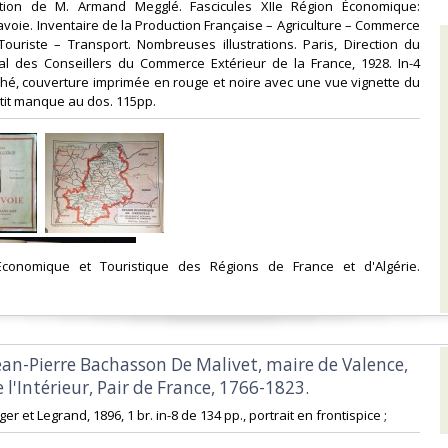
ction de M. Armand Megglé. Fascicules XIIe Région Économique:
voie. Inventaire de la Production Française – Agriculture – Commerce
Touriste – Transport. Nombreuses illustrations. Paris, Direction du
al des Conseillers du Commerce Extérieur de la France, 1928. In-4
hé, couverture imprimée en rouge et noire avec une vue vignette du
tit manque au dos. 115pp. ‎
Economique et Touristique des Régions de France et d'Algérie.
ean-Pierre Bachasson De Malivet, maire de Valence,
 l'Intérieur, Pair de France, 1766-1823.‎
er et Legrand, 1896, 1 br. in-8 de 134 pp., portrait en frontispice ; ‎