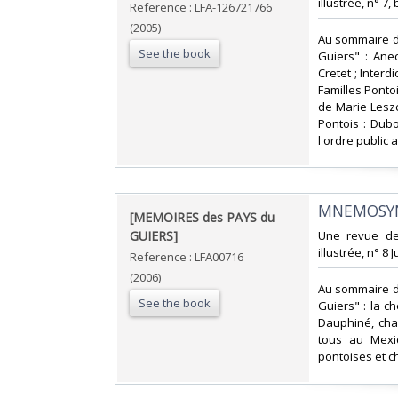
illustrée, n° 7, 
Reference : LFA-126721766
(2005)
‎Au sommaire d
See the book
Guiers" : Ane
Cretet ; Inter
Familles Ponto
de Marie Leszc
Pontois : Dubo
l'ordre public a
‎MNEMOSYN
‎[MEMOIRES des PAYS du
GUIERS]‎
‎Une revue d
illustrée, n° 8 
Reference : LFA00716
(2006)
‎Au sommaire d
See the book
Guiers" : la c
Dauphiné, chan
tous au Mexi
pontoises et c