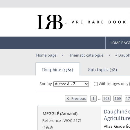
HOME PAG
Home page
Thematic catalogue
Dauph
Dauphiné (5785)
Sub topics (28)
Sort by
With images only
...
Previous
1
168
169
1
‎Dauphiné e
‎MEGGLÉ (Armand)‎
Agriculture
Reference : WOC-2175
‎Atlas Guide É
(1928)