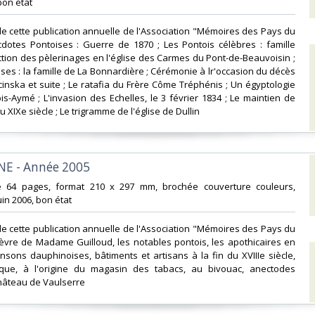
bon état‎
e cette publication annuelle de l'Association "Mémoires des Pays du
cdotes Pontoises : Guerre de 1870 ; Les Pontois célèbres : famille
diction des pèlerinages en l'église des Carmes du Pont-de-Beauvoisin ;
ises : la famille de La Bonnardière ; Cérémonie à lr'occasion du décès
inska et suite ; Le ratafia du Frère Côme Tréphénis ; Un égyptologie
is-Aymé ; L'invasion des Echelles, le 3 février 1834 ; Le maintien de
u XIXe siècle ; Le trigramme de l'église de Dullin‎
E - Année 2005‎
e 64 pages, format 210 x 297 mm, brochée couverture couleurs,
Juin 2006, bon état‎
e cette publication annuelle de l'Association "Mémoires des Pays du
hèvre de Madame Guilloud, les notables pontois, les apothicaires en
sons dauphinoises, bâtiments et artisans à la fin du XVIIIe siècle,
que, à l'origine du magasin des tabacs, au bivouac, anectodes
hâteau de Vaulserre‎