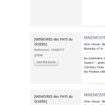
‎MNEMOSYN
‎[MEMOIRES des PAYS du
GUIERS]‎
‎Une revue d
illustrée, n° 6 -
Reference : LFA00717
(2004)
‎Au sommaire d
See the book
Guiers" : anec
Conzieu, l'eau
les Pontois cél
‎MNEMOSYN
‎[MEMOIRES des PAYS du
GUIERS]‎
‎Une revue d