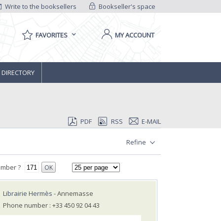
Write to the booksellers
Bookseller's space
FAVORITES
MY ACCOUNT
 DIRECTORY
PDF
RSS
E-MAIL
Refine
umber ?
OK
Librairie Hermès
- Annemasse
Phone number : +33 450 92 04 43