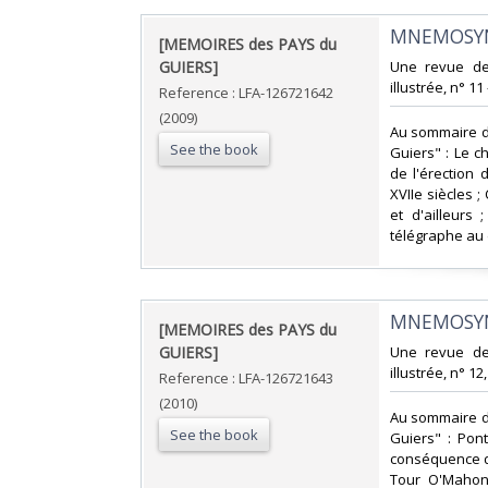
‎MNEMOSYN
‎[MEMOIRES des PAYS du
GUIERS]‎
‎Une revue d
illustrée, n° 11
Reference : LFA-126721642
(2009)
‎Au sommaire d
See the book
Guiers" : Le c
de l'érection 
XVIIe siècles ; 
et d'ailleurs
télégraphe au 
‎MNEMOSYN
‎[MEMOIRES des PAYS du
GUIERS]‎
‎Une revue d
illustrée, n° 12
Reference : LFA-126721643
(2010)
‎Au sommaire d
See the book
Guiers" : Pont
conséquence de
Tour O'Mahoni