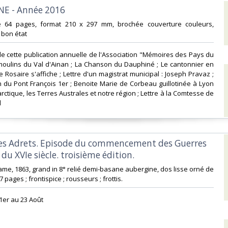
E - Année 2016‎
e 64 pages, format 210 x 297 mm, brochée couverture couleurs,
, bon état‎
e cette publication annuelle de l'Association "Mémoires des Pays du
moulins du Val d'Ainan ; La Chanson du Dauphiné ; Le cantonnier en
 Rosaire s'affiche ; Lettre d'un magistrat municipal : Joseph Pravaz ;
n du Pont François 1er ; Benoite Marie de Corbeau guillotinée à Lyon
arctique, les Terres Australes et notre région ; Lettre à la Comtesse de
‎
des Adrets. Episode du commencement des Guerres
 du XVIe siècle. troisième édition.‎
Mame, 1863, grand in 8° relié demi-basane aubergine, dos lisse orné de
7 pages ; frontispice ; rousseurs ; frottis. ‎
1er au 23 Août‎