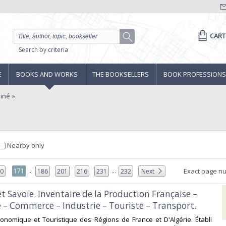
CART
Search by criteria
E
BOOKS AND WORKS
THE BOOKSELLERS
BOOK PROFESSIONS
iné
Nearby only
...
...
171
Exact page n
70
186
201
216
231
232
Next
t Savoie. Inventaire de la Production Française –
 – Commerce – Industrie – Touriste – Transport.‎
conomique et Touristique des Régions de France et D'Algérie. Établi