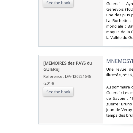
See the book
Guiers" : Ayn
Genevois (1603)
une des plus p
La Rochette :
mondiale ; Ba
maquis de la 
la Vallée du Gu
‎MNEMOSYN
‎[MEMOIRES des PAYS du
GUIERS]‎
‎Une revue d
illustrée, n° 16
Reference : LFA-126721646
(2014)
‎Au sommaire d
See the book
Guiers" : Les 
de Savoie ; 1
guerre : Bruno 
Jean-de-Veray 
temps des brûl