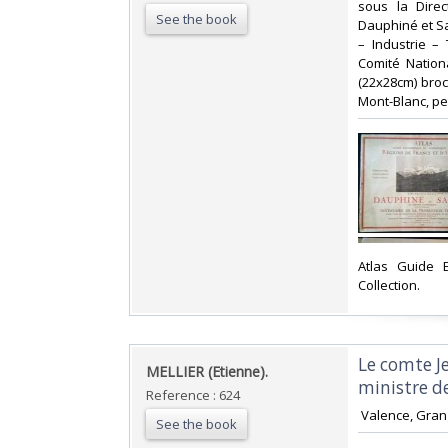
sous la Dire
See the book
Dauphiné et Sa
– Industrie – 
Comité Nation
(22x28cm) broc
Mont-Blanc, pe
‎Atlas Guide 
Collection.‎
‎Le comte J
‎MELLIER (Etienne).‎
ministre de
Reference : 624
‎ Valence, Grang
See the book