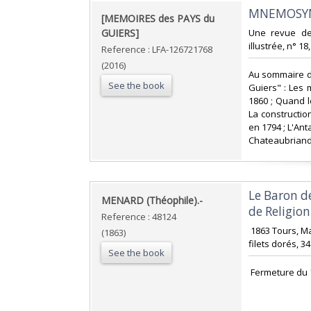
‎MNEMOSYN
‎[MEMOIRES des PAYS du
GUIERS]‎
‎Une revue d
illustrée, n° 18
Reference : LFA-126721768
(2016)
‎Au sommaire d
See the book
Guiers" : Les 
1860 ; Quand le
La constructio
en 1794 ; L'Ant
Chateaubriand
‎Le Baron 
‎MENARD (Théophile).-‎
de Religion
Reference : 48124
‎ 1863 Tours, 
(1863)
filets dorés, 34
See the book
‎ Fermeture du 