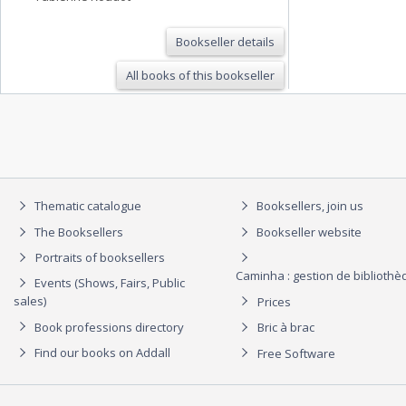
Bookseller details
All books of this bookseller
Thematic catalogue
Booksellers, join us
The Booksellers
Bookseller website
Portraits of booksellers
Caminha : gestion de biblioth
Events (Shows, Fairs, Public
sales)
Prices
Book professions directory
Bric à brac
Find our books on Addall
Free Software