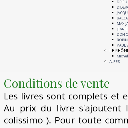
DRIE
DIDE
JACQU
BALZ
MAX 
JEAN 
DON 
ROBI
PAUL
LE RHÔN
Mich
ALPES
Conditions de vente
Les livres sont complets et e
Au prix du livre s'ajoutent l
colissimo ). Pour toute c