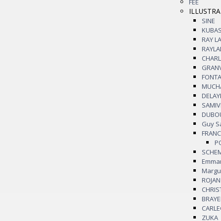
FEE
ILLUSTR
SINE
KUBA
RAY 
RAYL
CHAR
GRAN
FONT
MUCH
DELAY
SAMIV
DUBO
Guy 
FRAN
SCHE
Emma
Marg
ROJAN
CHRI
BRAY
CARL
ZUKA