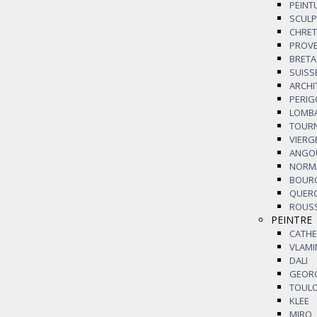
PEIN
SCUL
CHRE
PROV
BRET
SUISS
ARCH
PERI
LOMB
TOUR
VIERG
ANG
NORM
BOU
QUER
ROUS
PEINTRE
CATHE
VLAM
DALI
GEO
TOUL
KLEE
MIRO