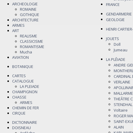
ARCHEOLOGIE
FRANCE
ROMAINE
GENDARMERIE
GOTHIQUE
GEOLOGIE
ARCHITECTURE
ARMES
HENRI CARTIE
ART
REALISME
JOUETS
CLASSICISME
Doll
ROMANTISME
Jumeau
Mucha
AVIATION
LA PLÊIADE
ANDRE GI
BOTANIQUE
MONTHER
CARTES
CARDINAL
CATALOGUE
VERLAINE
LA PLEIADE
APOLLINAI
CHAMPIGNON
MALLARME
CHASSE
THEÂTRE 
ARMES
STENDHAL
CHEMIN DE FER
Voltaire
CIRQUE
ROGER M
SAINT-EX
DICTIONNAIRE
ALAIN
DOISNEAU
KARL MAR