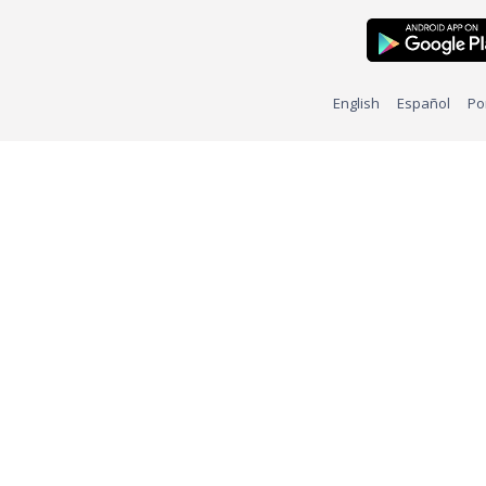
English
Español
Po