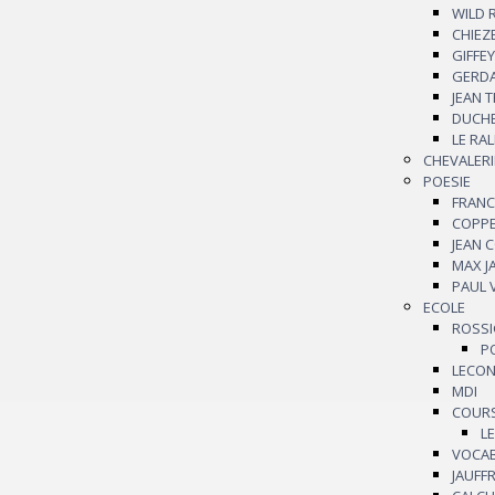
WILD
CHIEZ
GIFFEY
GERD
JEAN 
DUCH
LE RAL
CHEVALERI
POESIE
FRAN
COPP
JEAN 
MAX 
PAUL
ECOLE
ROSS
LECO
MDI
COUR
L
VOCA
JAUFF