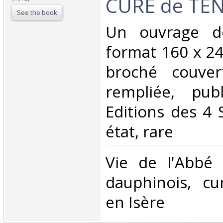
CURE de TEN
See the book
‎Un ouvrage d
format 160 x 24
broché couver
rempliée, pub
Editions des 4 
état, rare‎
‎Vie de l'Abbé 
dauphinois, cu
en Isère‎