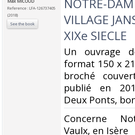
‎NOTRE-DAME
‎Max MICOUD ‎
Reference : LFA-126737405
VILLAGE JAN
(2018)
See the book
XIXe SIECLE‎
‎Un ouvrage d
format 150 x 21
broché couvert
publié en 201
Deux Ponts, bon
‎Concerne No
Vaulx, en Isère‎