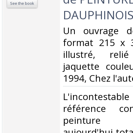
See the book
DAUPHINOIS
‎Un ouvrage d
format 215 x 
illustré, rel
jaquette coule
1994, Chez l'aut
‎L'incontestab
référence co
peinture da
aujourd'hui tot