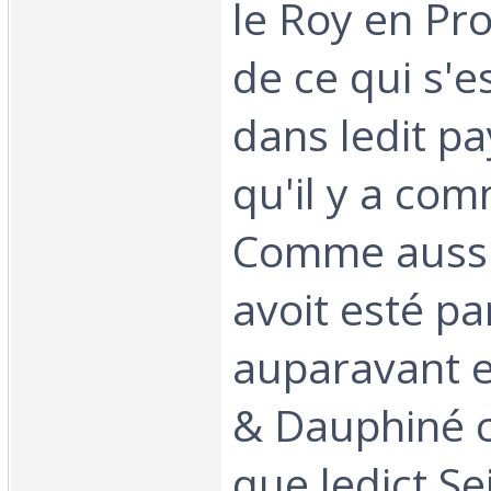
le Roy en Pr
de ce qui s'e
dans ledit p
qu'il y a co
Comme aussi
avoit esté par
auparavant 
& Dauphiné 
que ledict Se