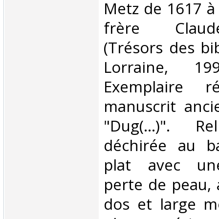
Metz de 1617 à
frère Claud
(Trésors des bi
Lorraine, 19
Exemplaire rég
manuscrit ancie
"Dug(…)". Rel
déchirée au b
plat avec un
perte de peau, 
dos et large mo