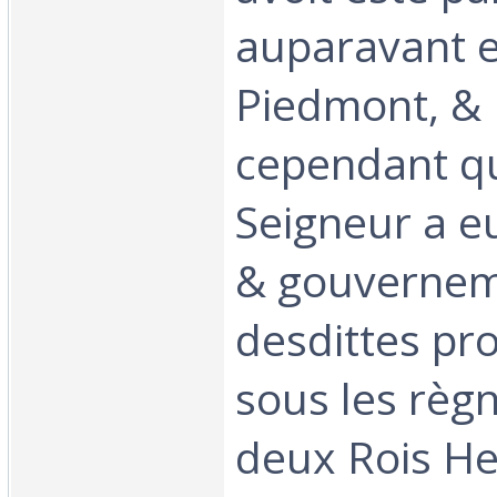
auparavant 
Piedmont, &
cependant qu
Seigneur a e
& gouverne
desdittes pro
sous les règ
deux Rois Hen