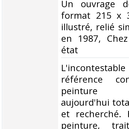
‎Un ouvrage d
format 215 x 
illustré, relié si
en 1987, Chez 
état‎
‎L'incontestab
référence co
peinture da
aujourd'hui tot
et recherché. 
peinture, tra