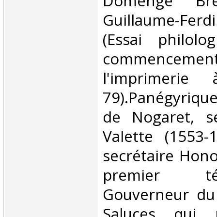
Domenge Bre
Guillaume-Ferd
(Essai philolo
commence
l'imprimerie
79).Panégyriq
de Nogaret, s
Valette (1553-
secrétaire Hon
premier 
Gouverneur du
Saluces qui p