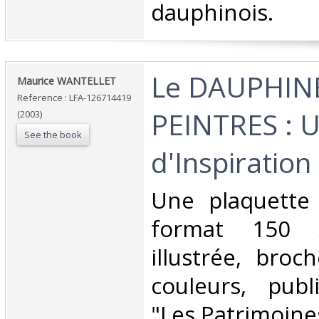
dauphinois. ‎
‎Le DAUPHINE
‎Maurice WANTELLET‎
Reference : LFA-126714419
PEINTRES : 
(2003)
See the book
d'Inspiration‎
‎Une plaquette
format 150
illustrée, broc
couleurs, pub
"Les Patrimoines