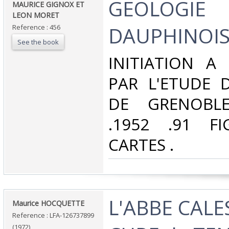
‎GEOLOGIE
‎MAURICE GIGNOX ET
LEON MORET‎
DAUPHINOISE 
Reference : 456
See the book
‎INITIATION A
PAR L'ETUDE 
DE GRENOBL
.1952 .91 F
CARTES .‎
‎L'ABBE CALE
‎Maurice HOCQUETTE‎
Reference : LFA-126737899
(1972)