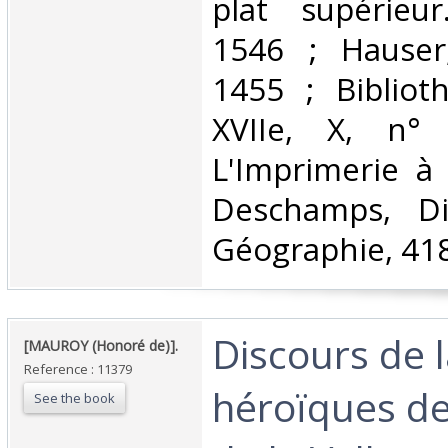
plat supérieur
1546 ; Hauser,
1455 ; Bibliot
XVIIe, X, n°
L'Imprimerie à 
Deschamps, Di
Géographie, 418.
‎Discours de l
‎[MAUROY (Honoré de)].‎
Reference : 11379
héroïques d
See the book