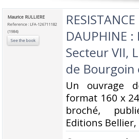
‎RESISTANCE 
‎Maurice RULLIERE‎
Reference : LFA-126711182
DAUPHINE : H
(1984)
See the book
Secteur VII, 
de Bourgoin e
‎Un ouvrage d
format 160 x 24
broché, publ
Editions Bellier,