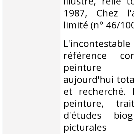
illustré, relié 
1987, Chez l'a
limité (n° 46/100
‎L'incontestab
référence co
peinture da
aujourd'hui tot
et recherché. 
peinture, tra
d'études biog
picturales 