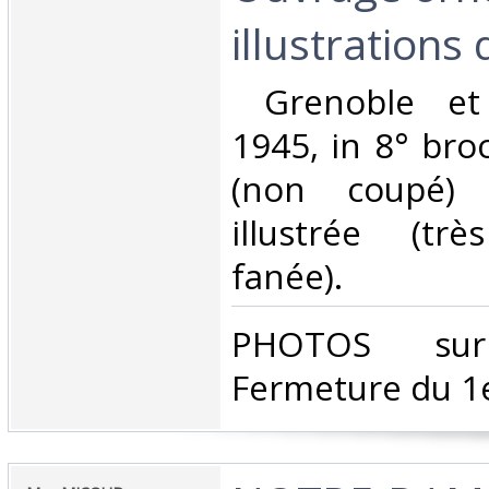
illustrations 
‎ Grenoble et
1945, in 8° bro
(non coupé) 
illustrée (tr
fanée). ‎
‎PHOTOS su
Fermeture du 1e