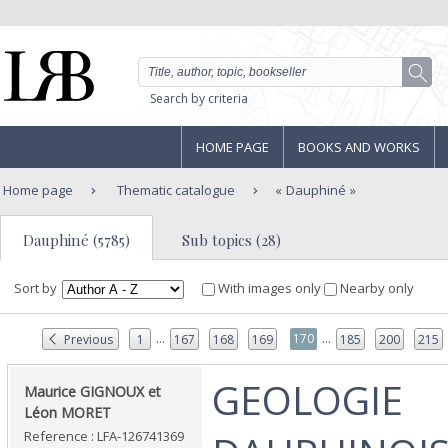
Search by criteria
HOME PAGE
BOOKS AND WORKS
Home page
Thematic catalogue
Dauphiné
Dauphiné (5785)
Sub topics (28)
Sort by
With images only
Nearby only
...
...
170
Previous
1
167
168
169
185
200
215
‎GEOLOGIE
‎Maurice GIGNOUX et
Léon MORET‎
Reference : LFA-126741369