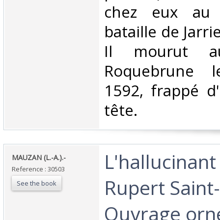
chez eux au 
bataille de Jarr
Il mourut a
Roquebrune l
1592, frappé d'
tête. ‎
‎L'hallucinan
‎MAUZAN (L.-A.).-‎
Reference : 30503
Rupert Saint
See the book
Ouvrage orn