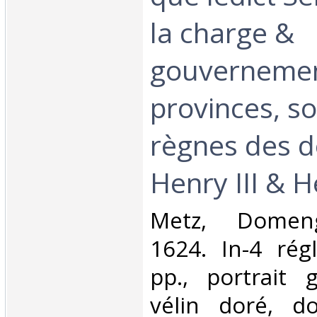
la charge &
gouvernemen
provinces, so
règnes des d
Henry III & Hen
‎Metz, Domen
1624. In-4 rég
pp., portrait g
vélin doré, do