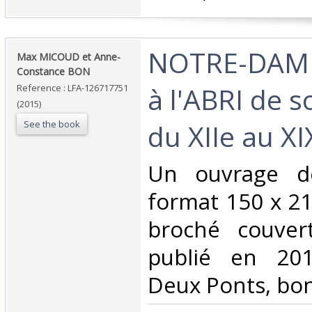
‎NOTRE-DAM
‎Max MICOUD et Anne-
Constance BON‎
à l'ABRI de 
Reference : LFA-126717751
(2015)
See the book
du XIIe au XI
‎Un ouvrage d
format 150 x 21
broché couvert
publié en 201
Deux Ponts, bon