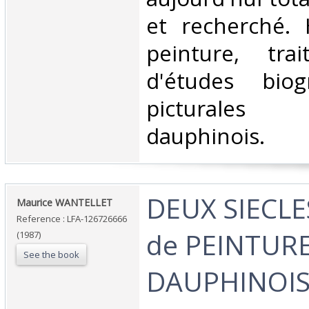
et recherché. 
peinture, tra
d'études biog
picturales 
dauphinois. ‎
‎DEUX SIECLE
‎Maurice WANTELLET‎
Reference : LFA-126726666
de PEINTUR
(1987)
See the book
DAUPHINOIS