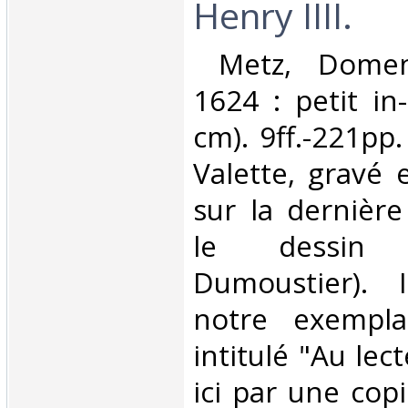
Henry IIII.‎
‎ Metz, Domen
1624 : petit in
cm). 9ff.-221pp.
Valette, gravé 
sur la dernière
le dessin
Dumoustier).
notre exemplai
intitulé "Au lec
ici par une cop