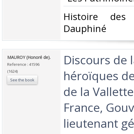
‎Histoire des
Dauphiné‎
‎Discours de l
‎MAUROY (Honoré de).‎
Reference : 41596
héroïques d
(1624)
See the book
de la Vallett
France, Gou
lieutenant g