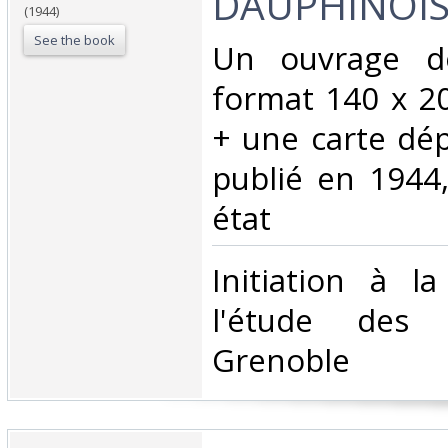
DAUPHINOIS
(1944)
See the book
‎Un ouvrage d
format 140 x 20
+ une carte dép
publié en 1944
état‎
‎Initiation à l
l'étude des 
Grenoble‎