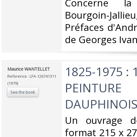
‎Concerne l
Bourgoin-Jalli
Préfaces d'And
de Georges Ivano
‎1825-1975 :
‎Maurice WANTELLET‎
Reference : LFA-126741311
PEINTURE
(1979)
See the book
DAUPHINOIS
‎Un ouvrage d
format 215 x 27