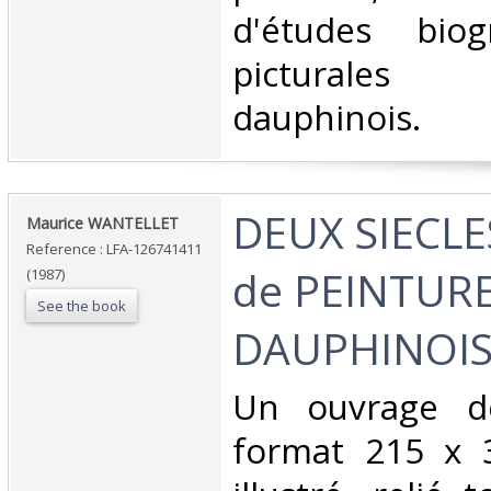
d'études biog
picturales 
dauphinois. ‎
‎DEUX SIECLE
‎Maurice WANTELLET‎
Reference : LFA-126741411
de PEINTUR
(1987)
See the book
DAUPHINOIS
‎Un ouvrage d
format 215 x 