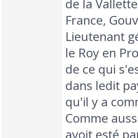
de la Vallett
France, Gou
Lieutenant g
le Roy en Pr
de ce qui s'e
dans ledit p
qu'il y a co
Comme aussi
avoit esté par