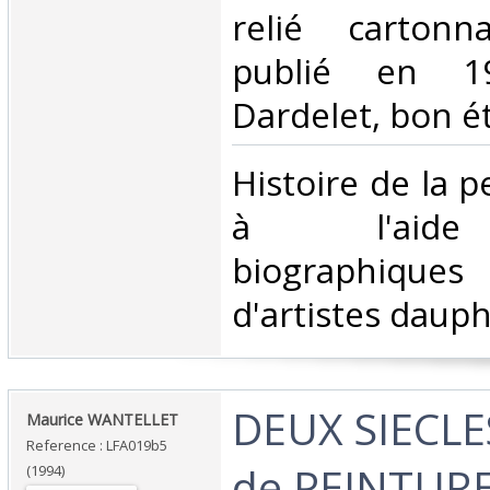
relié cartonn
publié en 19
Dardelet, bon ét
‎Histoire de la p
à l'aide
biographiques 
d'artistes dauphi
‎DEUX SIECLE
‎Maurice WANTELLET‎
Reference : LFA019b5
de PEINTUR
(1994)