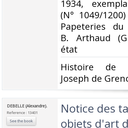
1934, exempla
(N° 1049/1200)
Papeteries du 
B. Arthaud (G
état‎
‎Histoire de l
Joseph de Greno
‎Notice des t
‎DEBELLE (Alexandre).‎
Reference : 13401
objets d'art
See the book