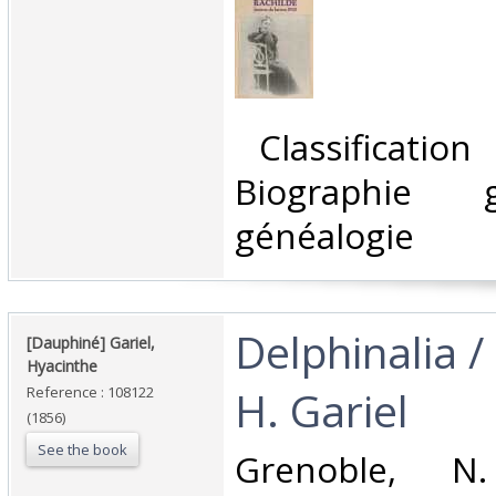
‎ Classificatio
Biographie 
généalogie‎
‎Delphinalia /
‎[Dauphiné] Gariel,
Hyacinthe‎
H. Gariel‎
Reference : 108122
(1856)
See the book
‎Grenoble, N.