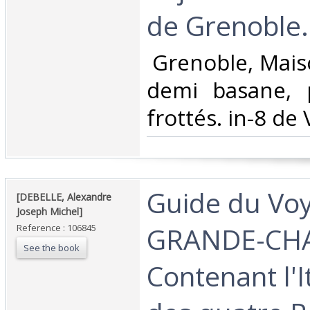
de Grenoble.‎
‎ Grenoble, Mais
demi basane, 
frottés. in-8 de V
‎Guide du Vo
‎[DEBELLE, Alexandre
Joseph Michel]‎
GRANDE-CH
Reference : 106845
See the book
Contenant l'I