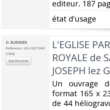
editeur. 187 pag
‎état d'usage‎
‎L'EGLISE PA
‎D. BUENNER‎
Reference : LFA-126713941
ROYALE de S
(1934)
See the book
JOSEPH lez 
‎Un ouvrage d
format 165 x 23
de 44 héliograv