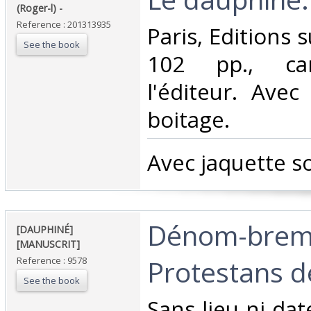
(Roger-l) - ‎
Reference : 201313935
‎Paris, Editions 
See the book
102 pp., ca
l'éditeur. Avec
boitage.‎
‎Avec jaquette s
‎Dénom-brem
‎[DAUPHINÉ]
[MANUSCRIT] ‎
Protestans d
Reference : 9578
See the book
‎Sans lieu ni dat