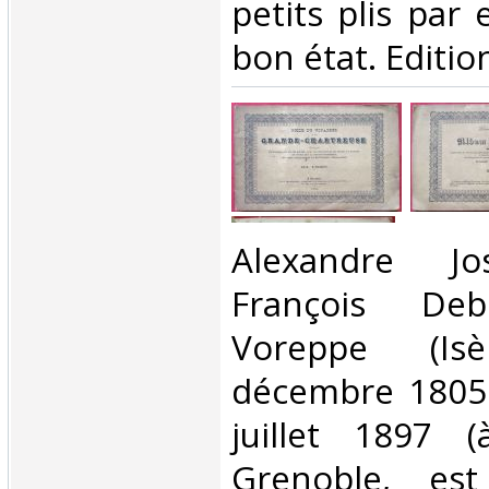
petits plis par 
bon état. Edition
‎Alexandre J
François De
Voreppe (Is
décembre 1805 
juillet 1897 
Grenoble, est