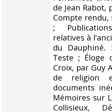
de Jean Rabot, p
Compte rendu, s
; Publication
relatives à l'an
du Dauphiné. S
Teste ; Éloge 
Croix, par Guy A
de religion 
documents inédi
Mémoires sur Le
Collisieux, D