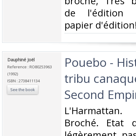
broché, Très b
de l'édition 
papier d'édition
‎Pouebo - His
‎Dauphiné Joël‎
Reference : RO80253963
tribu canaqu
(1992)
ISBN : 2738411134
Second Empir
See the book
‎L'Harmattan.
Broché. Etat d
légèrement pas