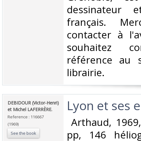
dessinateur e
français. Me
contacter à l'
souhaitez co
référence au 
librairie.‎
‎Lyon et ses e
‎DEBIDOUR (Victor-Henri)
et Michel LAFERRÈRE.‎
Reference : 116667
‎ Arthaud, 1969,
(1969)
pp, 146 hélio
See the book