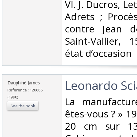
VI. J. Ducros, L
Adrets ; Procès
contre Jean d
Saint-Vallier,
état d’occasion ‎
‎Leonardo Sci
‎Dauphiné James‎
Reference : 120666
(1990)
‎La manufactur
See the book
êtes-vous ? » 1
20 cm sur 13