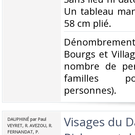
Un tableau man
58 cm plié.‎
‎Dénombrement
Bourgs et Villag
nombre de per
familles 
personnes).‎
‎Visages du 
‎DAUPHINÉ par Paul
VEYRET, R. AVEZOU, R.
FERNANDAT, P.