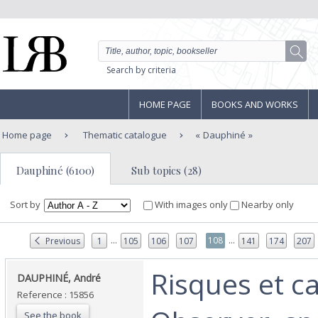
Search by criteria
HOME PAGE
BOOKS AND WORKS
Home page
Thematic catalogue
Dauphiné
Dauphiné (6100)
Sub topics (28)
Sort by
With images only
Nearby only
...
...
108
Previous
1
105
106
107
141
174
207
‎Risques et c
‎DAUPHINÉ, André‎
Reference : 15856
See the book