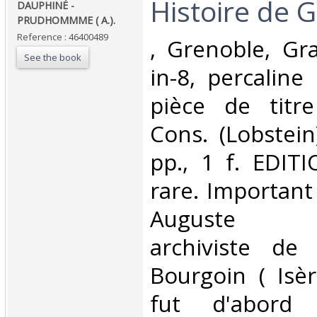
‎Histoire de G
‎DAUPHINÉ -
PRUDHOMMME ( A.). ‎
Reference : 46400489
‎, Grenoble, Gra
See the book
in-8, percaline
pièce de titre
Cons. (Lobstein
pp., 1 f. EDIT
rare. Important 
Auguste P
archiviste de 
Bourgoin ( Isèr
fut d'abord 