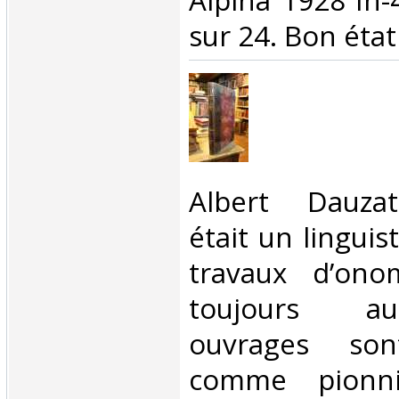
‎Alpina 1928 In-
sur 24. Bon état 
‎Albert Dauza
était un linguis
travaux d’ono
toujours au
ouvrages son
comme pionni