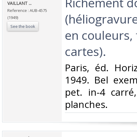
Richement 
VAILLANT ... ‎
Reference : AUB-4575
(héliogravur
(1949)
See the book
en couleurs, 
cartes).‎
‎Paris, éd. Hor
1949. Bel exem
pet. in-4 carr
planches.‎