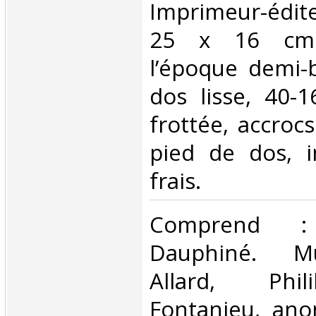
Imprimeur-édit
25 x 16 cm.
l’époque demi-b
dos lisse, 40-1
frottée, accroc
pied de dos, i
frais.‎
‎Comprend 
Dauphiné. Mu
Allard, Phil
Fontanieu, ano