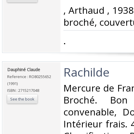
‎, Arthaud , 1938
broché, couvertur
‎.‎
‎Rachilde‎
‎Dauphiné Claude‎
Reference : RO80255652
(1991)
‎Mercure de Fran
ISBN : 2715217048
Broché. Bon 
See the book
convenable, Dos
Intérieur frais. 