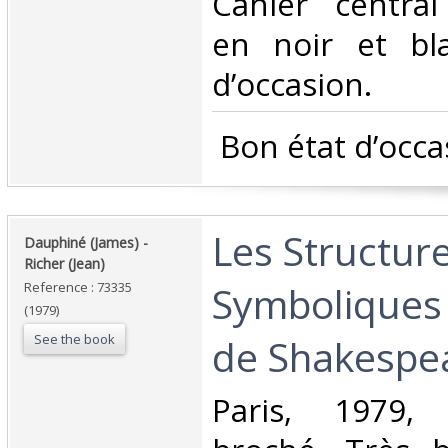
Cahier central 
en noir et bl
d’occasion.‎
‎ Bon état d’occa
‎Les Structur
‎Dauphiné (James) -
Richer (Jean)‎
Symboliques 
Reference : 73335
(1979)
See the book
de Shakespea
‎Paris, 1979,