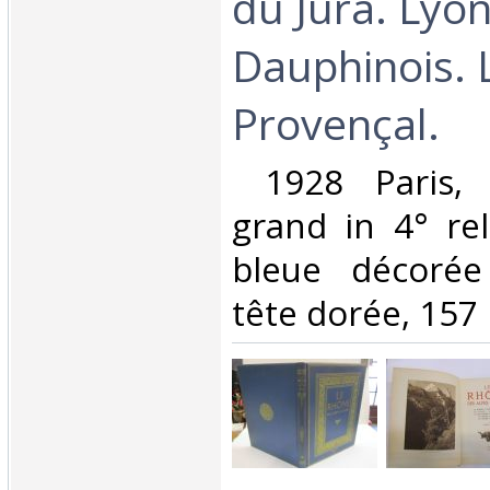
du Jura. Lyo
Dauphinois. 
Provençal.‎
‎ 1928 Paris, 
grand in 4° rel
bleue décorée 
tête dorée, 157 