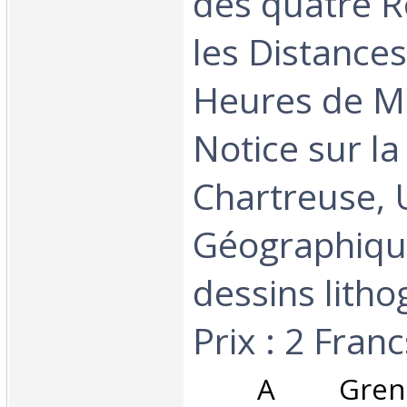
des quatre R
les Distances
Heures de M
Notice sur l
Chartreuse, 
Géographiqu
dessins litho
Prix : 2 Francs
‎ A Greno