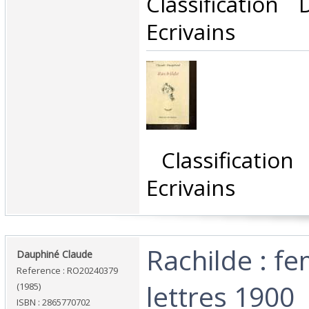
Classification
Ecrivains‎
‎ Classificatio
Ecrivains‎
‎Rachilde : 
‎Dauphiné Claude‎
Reference : RO20240379
lettres 1900‎
(1985)
ISBN : 2865770702