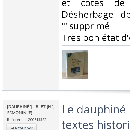
et cotes de B
Désherbage de
""supprimé d'
Très bon état d'
‎Le dauphiné 
‎[DAUPHINÉ ] - BLET (H ),
ESMONIN (E) - ‎
textes histori
Reference : 200613383
See the book