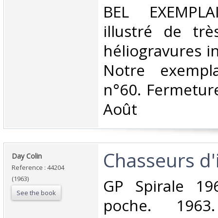
‎BEL EXEMPLA
illustré de tr
héliogravures in
Notre exempla
n°60. Fermetur
Août‎
‎Chasseurs d'i
‎Day Colin‎
Reference : 44204
(1963)
‎GP Spirale 1
See the book
poche. 1963.