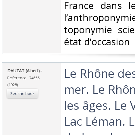
France dans l
l’anthropony
toponymie scie
état d’occasion ‎
‎Le Rhône des
‎DAUZAT (Albert).-‎
Reference : 74555
mer. Le Rhôn
(1928)
See the book
les âges. Le V
Lac Léman. L