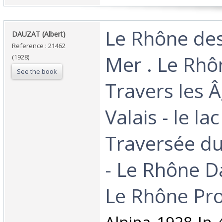
‎Le Rhône des
‎DAUZAT (Albert)‎
Reference : 21462
Mer . Le Rhô
(1928)
See the book
Travers les Â
Valais - le la
Traversée du
- Le Rhône D
Le Rhône Pro