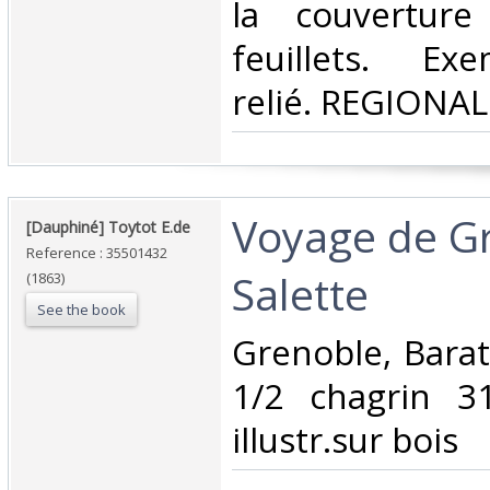
la couverture
feuillets. Ex
relié. REGIONAL
‎Voyage de G
‎[Dauphiné] Toytot E.de ‎
Reference : 35501432
Salette‎
(1863)
See the book
‎Grenoble, Barat
1/2 chagrin 
illustr.sur bois‎