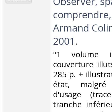
Observer, spa
comprendre, 
Armand Colin
2001.‎
‎"1 volume i
couverture illut
285 p. + illustr
état, malgré
d'usage (trac
tranche inféri