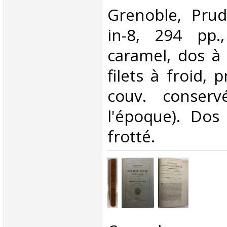
‎Grenoble, Pr
in-8, 294 pp.
caramel, dos à
filets à froid, 
couv. conserv
l'époque). Dos
frotté.‎