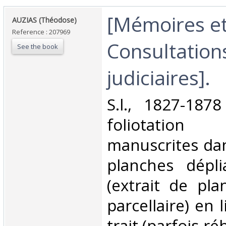
‎[Mémoires e
‎AUZIAS (Théodose)‎
Reference : 207969
Consultation
See the book
judiciaires].‎
‎S.l., 1827-187
foliotatio
manuscrites dan
planches dépli
(extrait de pla
parcellaire) en 
trait (parfois r