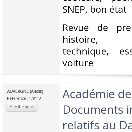
SNEP, bon état‎
‎Revue de pres
histoire, c
technique, es
voiture‎
‎Académie de
‎AUVERGNE (Alexis)‎
Reference : 179113
Documents i
See the book
relatifs au D