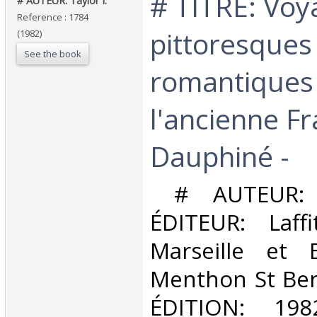
‎# TITRE: Vo
‎# AUTEUR: Taylor I.‎
Reference : 1784
pittoresques
(1982)
See the book
romantiques
l'ancienne Fr
Dauphiné -‎
‎ # AUTEUR: 
ÉDITEUR: Laff
Marseille et 
Menthon St Be
ÉDITION: 19