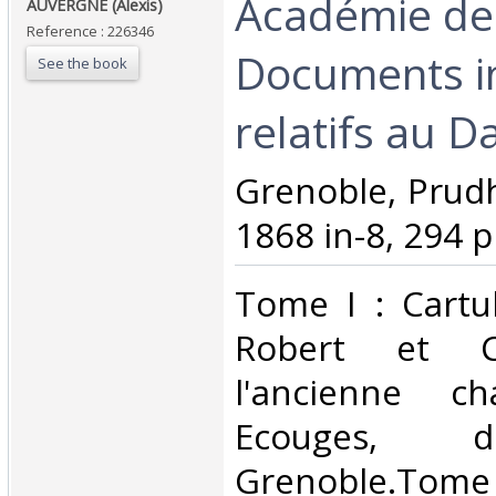
‎Académie de
‎AUVERGNE (Alexis)‎
Reference : 226346
Documents i
See the book
relatifs au D
‎Grenoble, Pru
1868 in-8, 294 pp
‎Tome I : Cartu
Robert et Ca
l'ancienne ch
Ecouges, 
Grenoble.Tome