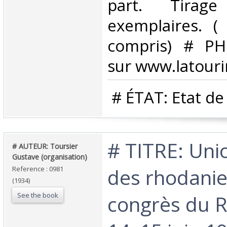
part. Tirag
exemplaires. (
compris) # PH
sur www.latouri
‎ # ÉTAT: Etat de
‎# TITRE: Un
‎# AUTEUR: Toursier
Gustave (organisation)‎
des rhodanie
Reference : 0981
(1934)
See the book
congrès du R