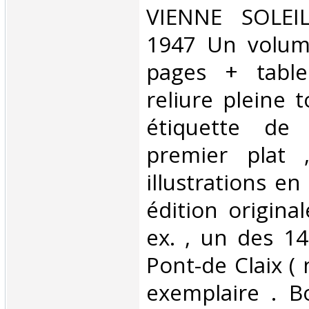
‎VIENNE SOLE
1947 Un volum
pages + tabl
reliure pleine t
étiquette de 
premier plat 
illustrations en
édition origina
ex. , un des 14
Pont-de Claix ( 
exemplaire . B