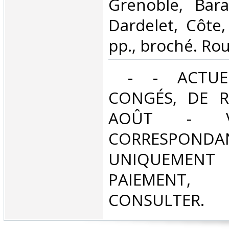
‎Grenoble, Bar
Dardelet, Côte,
pp., broché. Rou
‎ - - ACTUE
CONGÉS, DE R
AOÛT - V
CORRESPONDA
UNIQUEMENT
PAIEMEN
CONSULTER.‎