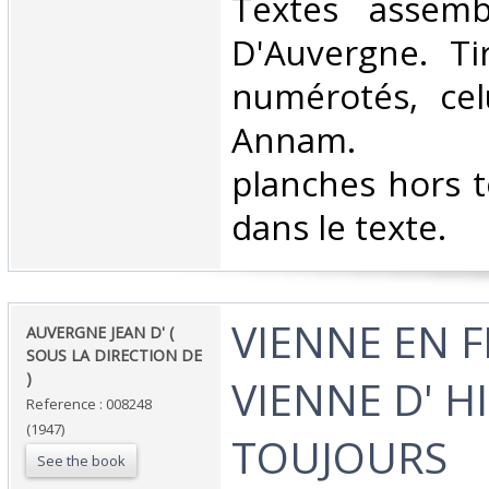
‎Textes assem
D'Auvergne. Ti
numérotés, celu
Annam. N
planches hors t
dans le texte.‎
‎VIENNE EN 
‎AUVERGNE JEAN D' (
SOUS LA DIRECTION DE
)‎
VIENNE D' H
Reference : 008248
(1947)
TOUJOURS‎
See the book