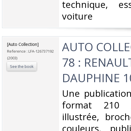
technique, es
voiture‎
‎AUTO COLLE
‎[Auto Collection]‎
Reference : LFA-126737192
78 : RENAUL
(2003)
See the book
DAUPHINE 10
‎Une publicatio
format 210
illustrée, broc
couleurs, pub