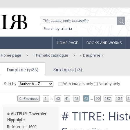
Search by criteria
HOME PAGE
BOOKS AND WORKS
Home page
Thematic catalogue
Dauphiné
Dauphiné (5786)
Sub topics (28)
Sort by
With images only
Nearby only
...
...
43
Previous
1
40
41
42
90
137
184
2
‎# TITRE: His
‎# AUTEUR: Tavernier
Hippolyte‎
Reference : 1600