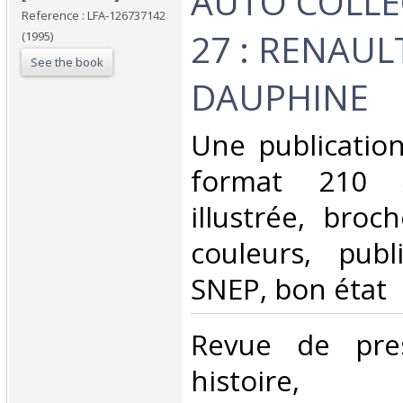
‎AUTO COLLE
Reference : LFA-126737142
27 : RENAUL
(1995)
See the book
DAUPHINE‎
‎Une publicatio
format 210
illustrée, broc
couleurs, pub
SNEP, bon état‎
‎Revue de pres
histoire, c