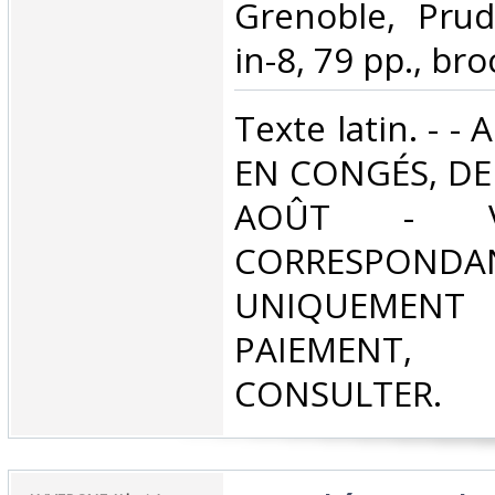
‎Grenoble, Pr
in-8, 79 pp., broc
‎Texte latin. -
EN CONGÉS, DE
AOÛT - V
CORRESPONDA
UNIQUEMENT
PAIEMEN
CONSULTER.‎