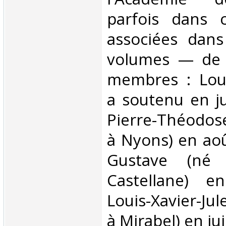
parfois dans c
associées dans
volumes — de s
membres : Lou
a soutenu en ju
Pierre-Théodos
à Nyons) en aoû
Gustave (né
Castellane) e
Louis-Xavier-Ju
à Mirabel) en jui