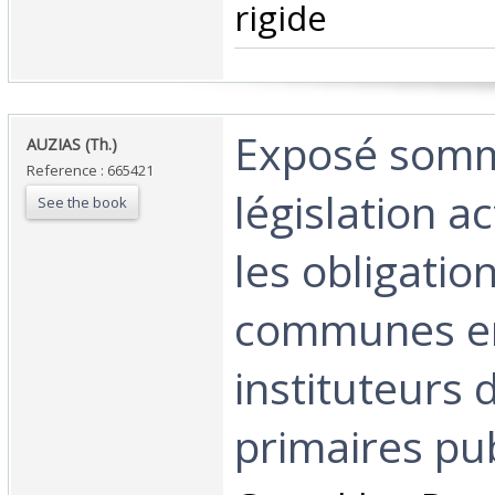
rigide ‎
‎Exposé somm
‎AUZIAS (Th.)‎
Reference : 665421
législation a
See the book
les obligatio
communes en
instituteurs 
primaires pub