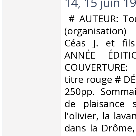
14, 15 juin 19
‎ # AUTEUR: To
(organisation
Céas J. et fil
ANNÉE ÉDITI
COUVERTURE: I
titre rouge # DÉ
250pp. Sommair
de plaisance 
l'olivier, la lav
dans la Drôme,