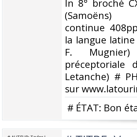
In 8° broché C
(Samoëns) 
continue 408pp
la langue latine
F. Mugnier)
préceptoriale 
Letanche) # PH
sur www.latouri
‎ # ÉTAT: Bon état