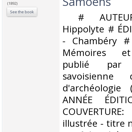
Samoëns‎
(1892)
See the book
‎ # AUTEUR:
Hippolyte # ÉD
- Chambéry #
Mémoires et
publié par 
savoisienne d
d'archéologie
ANNÉE ÉDITI
COUVERTURE
illustrée - titre