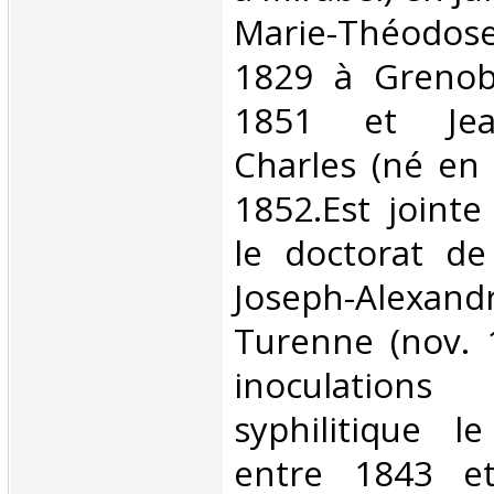
Marie-Théodose
1829 à Grenobl
1851 et Jean-
Charles (né en
1852.Est jointe
le doctorat d
Joseph-Alexa
Turenne (nov. 
inoculati
syphilitique le
entre 1843 e