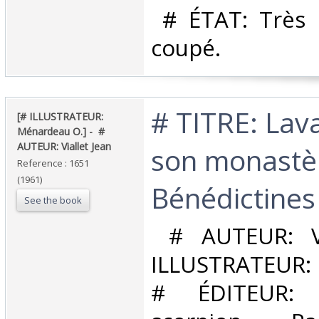
‎ # ÉTAT: Très
coupé.‎
‎# TITRE: Lav
‎[# ILLUSTRATEUR:
Ménardeau O.] - ‎ ‎#
AUTEUR: Viallet Jean‎
son monastè
Reference : 1651
(1961)
Bénédictines‎
See the book
‎ # AUTEUR: V
ILLUSTRATEUR:
# ÉDITEUR: 