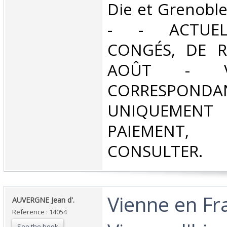
Die et Grenoble
- - ACTUE
CONGÉS, DE R
AOÛT - V
CORRESPONDA
UNIQUEMENT
PAIEMEN
CONSULTER.‎
‎Vienne en Fr
‎AUVERGNE Jean d'.‎
Reference : 14054
See the book