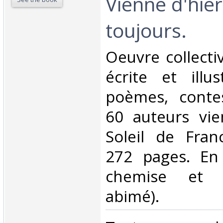
Vienne d'hier
toujours.‎
‎Oeuvre collecti
écrite et illu
poèmes, conte
60 auteurs vie
Soleil de Fran
272 pages. En 
chemise et ét
abimé).‎