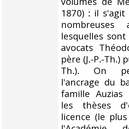
volumes de Mé
1870) : il s'agi
nombreuses a
lesquelles sont
avocats Théodo
père (J.-P.-Th.) pu
Th.). On pe
l'ancrage du b
famille Auzias
les thèses d'
licence (le plu
l'Académie d