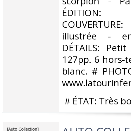
scorpion - P
ÉDITION
COUVERTURE
illustrée - 
DÉTAILS: Petit
127pp. 6 hors-t
blanc. # PHOTO
www.latourinfer
‎ # ÉTAT: Très bo
‎[Auto Collection]‎