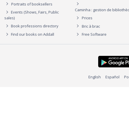
Portraits of booksellers
Caminha : gestion de biblioth
Events (Shows, Fairs, Public
sales)
Prices
Book professions directory
Bric à brac
Find our books on Addall
Free Software
English
Español
Po