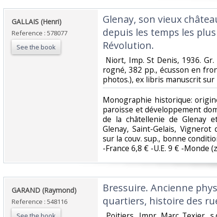
‎Glenay, son vieux château
‎GALLAIS (Henri)‎
depuis les temps les plus
Reference : 578077
Révolution.‎
See the book
‎ Niort, Imp. St Denis, 1936. G
rogné, 382 pp., écusson en front.
photos.), ex libris manuscrit sur le
‎Monographie historique: origin
paroisse et développement dom
de la châtellenie de Glenay 
Glenay, Saint-Gelais, Vignerot 
sur la couv. sup., bonne condition
-France 6,8 € -U.E. 9 € -Monde (z B
‎Bressuire. Ancienne phy
‎GARAND (Raymond)‎
quartiers, histoire des rue
Reference : 548116
‎ Poitiers, Impr. Marc Texier, s.
See the book