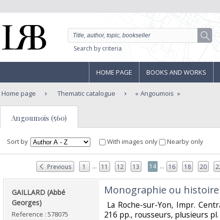
Search by criteria
HOME PAGE
BOOKS AND WORKS
Home page
Thematic catalogue
Angoumois
Angoumois (560)
Sort by
With images only
Nearby only
...
...
14
Previous
1
11
12
13
16
18
20
2
‎Monographie ou histoire 
‎GAILLARD (Abbé
Georges)‎
‎ La Roche-sur-Yon, Impr. Centra
216 pp., rousseurs, plusieurs pl. h
Reference : 578075