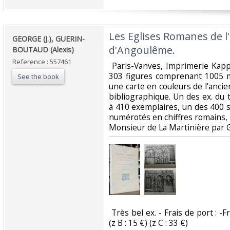
‎Les Eglises Romanes de l
‎GEORGE (J.), GUERIN-
d'Angoulême.‎
BOUTAUD (Alexis)‎
Reference : 557461
‎ Paris-Vanves, Imprimerie Kapp
303 figures comprenant 1005 m
See the book
une carte en couleurs de l'ancie
bibliographique. Un des ex. du t
à 410 exemplaires, un des 400 s
numérotés en chiffres romains, 
Monsieur de La Martinière par G
‎ Très bel ex. - Frais de port : 
(z B : 15 €) (z C : 33 €) ‎