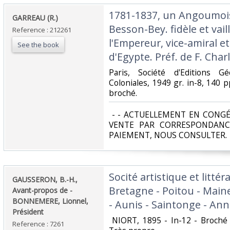
‎1781-1837, un Angoumo
‎GARREAU (R.)‎
Besson-Bey. fidèle et vai
Reference : 212261
l'Empereur, vice-amiral e
See the book
d'Egypte. Préf. de F. Char
‎Paris, Société d'Editions 
Coloniales, 1949 gr. in-8, 140 pp
broché. ‎
‎ - - ACTUELLEMENT EN CONGÉ
VENTE PAR CORRESPONDANC
PAIEMENT, NOUS CONSULTER.‎
‎Socité artistique et littér
‎GAUSSERON, B.-H.,
Bretagne - Poitou - Main
Avant-propos de -
BONNEMERE, Lionnel,
- Aunis - Saintonge - Ann
Président ‎
‎ NIORT, 1895 - In-12 - Broché
Reference : 7261