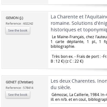
‎La Charente et l'Aquitain
‎GEMON (J.)‎
romaine. Solutions d'éni
Reference : 602242
historiques et toponymiq
See the book
‎ Le Maine-Français, chez l'auteu
1 carte dépliante, 1 pl., 1 fi
bibliographie. ‎
‎ Très bon ex. - Frais de port : -
B : 12 €) (z C : 22 €) ‎
‎Les deux Charentes. Inon
‎GENET (Christian)‎
du siècle.‎
Reference : 578414
‎ Gémozac, La Caillerie, 1984. In-4,
See the book
ill. en n/b. et en coul., bibliograph