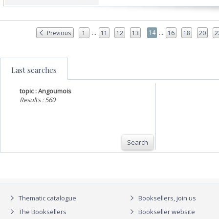
...
...
14
Previous
1
11
12
13
16
18
20
2
Last searches
topic : Angoumois
Results : 560
Search
Thematic catalogue
Booksellers, join us
The Booksellers
Bookseller website