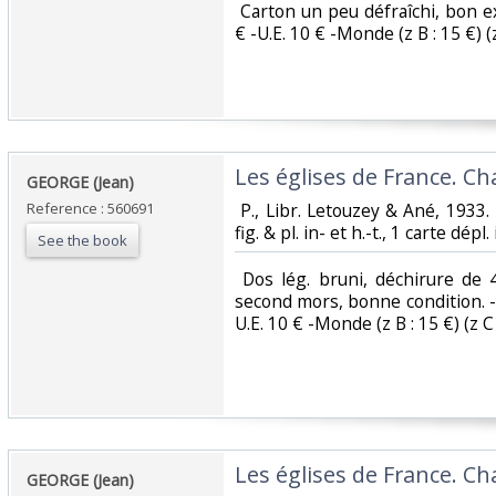
‎ Carton un peu défraîchi, bon ex
€ -U.E. 10 € -Monde (z B : 15 €) (z 
‎Les églises de France. Ch
‎GEORGE (Jean)‎
Reference : 560691
‎ P., Libr. Letouzey & Ané, 1933.
fig. & pl. in- et h.-t., 1 carte dépl. 
See the book
‎ Dos lég. bruni, déchirure de
second mors, bonne condition. - F
U.E. 10 € -Monde (z B : 15 €) (z C :
‎Les églises de France. Ch
‎GEORGE (Jean)‎