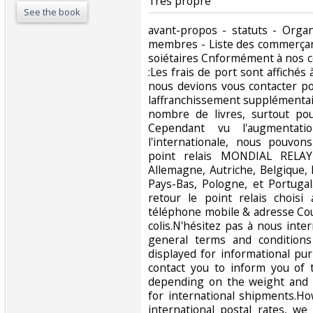
Très propre‎
See the book
‎avant-propos - statuts - Orga
membres - Liste des commerçan
soiétaires Cnformément à nos c
:Les frais de port sont affichés à
nous devions vous contacter p
laffranchissement supplémentai
nombre de livres, surtout pou
Cependant vu l'augmentati
l'internationale, nous pouvo
point relais MONDIAL RELAY
Allemagne, Autriche, Belgique,
Pays-Bas, Pologne, et Portuga
retour le point relais chois
téléphone mobile & adresse Cour
colis.N'hésitez pas à nous inte
general terms and conditions
displayed for informational p
contact you to inform you of 
depending on the weight and 
for international shipments.Ho
international postal rates, w