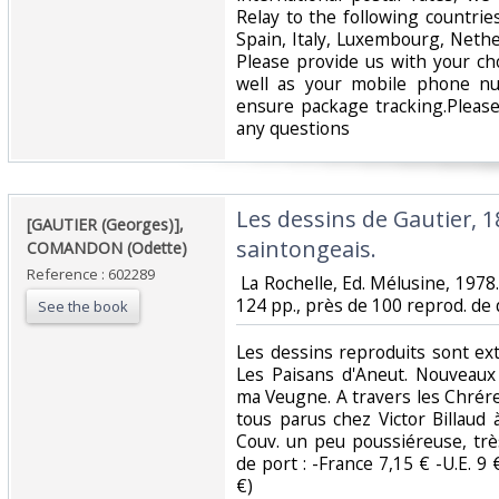
Relay to the following countrie
Spain, Italy, Luxembourg, Nethe
Please provide us with your ch
well as your mobile phone n
ensure package tracking.Please
any questions‎
‎Les dessins de Gautier, 
‎[GAUTIER (Georges)],
saintongeais.‎
COMANDON (Odette)‎
Reference : 602289
‎ La Rochelle, Ed. Mélusine, 1978. 
124 pp., près de 100 reprod. de d
See the book
‎Les dessins reproduits sont ex
Les Paisans d'Aneut. Nouveaux
ma Veugne. A travers les Chrér
tous parus chez Victor Billaud 
Couv. un peu poussiéreuse, très
de port : -France 7,15 € -U.E. 9 
€) ‎