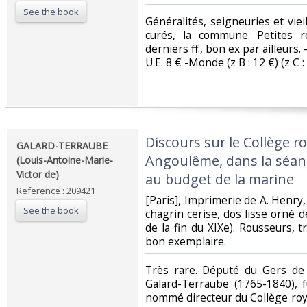
See the book
‎Généralités, seigneuries et vieil
curés, la commune. Petites r
derniers ff., bon ex par ailleurs. 
U.E. 8 € -Monde (z B : 12 €) (z C : 
‎Discours sur le Collège r
‎GALARD-TERRAUBE
Angoulême, dans la séanc
(Louis-Antoine-Marie-
Victor de)‎
au budget de la marine‎
Reference : 209421
‎[Paris], Imprimerie de A. Henry, 
See the book
chagrin cerise, dos lisse orné de
de la fin du XIXe). Rousseurs, 
bon exemplaire.‎
‎Très rare. Député du Gers de
Galard-Terraube (1765-1840), f
nommé directeur du Collège ro