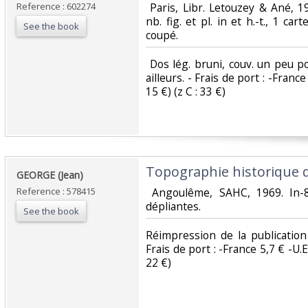
Reference : 602274
‎ Paris, Libr. Letouzey & Ané, 1
nb. fig. et pl. in et h.-t., 1 car
See the book
coupé. ‎
‎ Dos lég. bruni, couv. un peu 
ailleurs. - Frais de port : -Franc
15 €) (z C : 33 €) ‎
‎Topographie historique 
‎GEORGE (Jean)‎
Reference : 578415
‎ Angoulême, SAHC, 1969. In-8,
dépliantes. ‎
See the book
‎Réimpression de la publicatio
Frais de port : -France 5,7 € -U.E
22 €) ‎