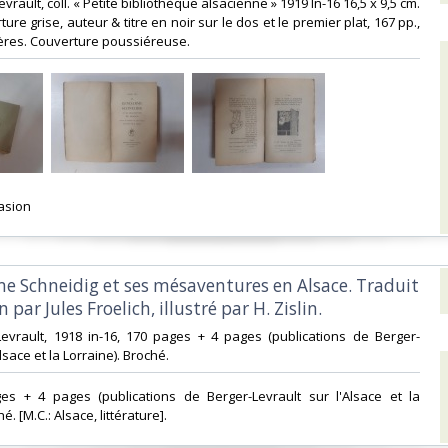
evrault, coll. « Petite bibliothèque alsacienne » 1919 In-16 16,5 x 9,5 cm.
ure grise, auteur & titre en noir sur le dos et le premier plat, 167 pp.,
ères. Couverture poussiéreuse.‎
asion ‎
me Schneidig et ses mésaventures en Alsace. Traduit
n par Jules Froelich, illustré par H. Zislin.‎
-Levrault, 1918 in-16, 170 pages + 4 pages (publications de Berger-
lsace et la Lorraine). Broché.‎
ages + 4 pages (publications de Berger-Levrault sur l'Alsace et la
é. [M.C.: Alsace, littérature].‎