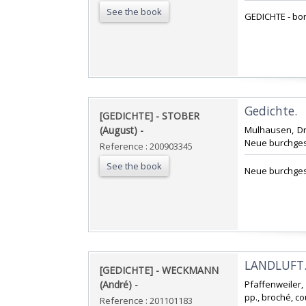
See the book
‎GEDICHTE - bon
‎Gedichte. ‎
‎[GEDICHTE] - STOBER
(August) - ‎
‎Mulhausen, Dru
Neue burchges
Reference : 200903345
See the book
‎Neue burchge
‎LANDLUFT. 
‎[GEDICHTE] - WECKMANN
(André) - ‎
‎Pfaffenweiler,
pp., broché, co
Reference : 201101183