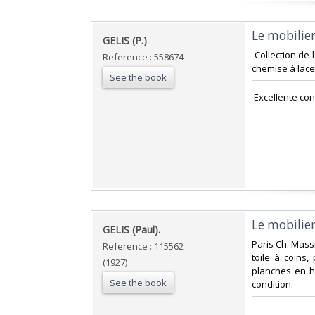
‎Le mobilier
‎GELIS (P.)‎
‎ Collection de 
Reference : 558674
chemise à lacet
See the book
‎ Excellente cond
‎Le mobilier
‎GELIS (Paul).‎
‎Paris Ch. Mass
Reference : 115562
toile à coins,
(1927)
planches en hé
See the book
condition.‎