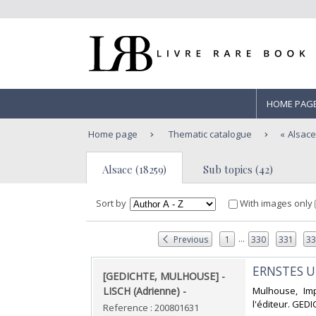
HOME PAG
Home page
Thematic catalogue
Alsac
Alsace (18259)
Sub topics (42)
Sort by
With images only
...
Previous
1
330
331
3
‎ERNSTES U
‎[GEDICHTE, MULHOUSE] -
LISCH (Adrienne) - ‎
‎Mulhouse, Im
l'éditeur. GEDIC
Reference : 200801631