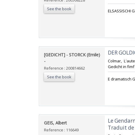
Reference : 200508228
See the book
‎ELSASSISCHI G
‎DER GOLDI
‎[GEDICHT] - STORCK (Emile)
- ‎
‎Colmar, L'aut
Gedicht in fimf
Reference : 200814662
See the book
‎E dramatisch G
‎Le Gendar
‎GEIS, Albert‎
Traduit de l
Reference : 116649