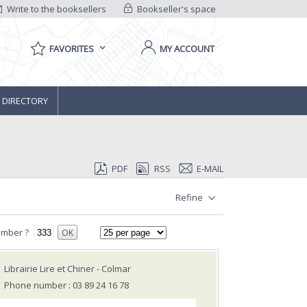
Write to the booksellers
Bookseller's space
FAVORITES
MY ACCOUNT
 DIRECTORY
PDF
RSS
E-MAIL
Refine
umber ?
OK
Librairie Lire et Chiner
- Colmar
Phone number : 03 89 24 16 78