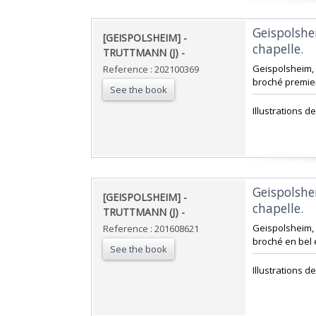
‎Geispolshe
‎[GEISPOLSHEIM] -
chapelle. ‎
TRUTTMANN (J) - ‎
‎Geispolsheim, 
Reference : 202100369
broché premier 
See the book
‎Illustrations 
‎Geispolshe
‎[GEISPOLSHEIM] -
chapelle. ‎
TRUTTMANN (J) - ‎
‎Geispolsheim, 
Reference : 201608621
broché en bel é
See the book
‎Illustrations d