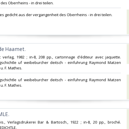
es Oberrheins - in drei teilen.‎
es gedicht aus der vergangenheit des Oberrheins - in drei teilen.‎
de Haamet. ‎
t verlag, 1982 ; in-8, 208 pp., cartonnage d'éditeur avec jaquette.
gschichtle uf weibeburcher deitsch - einfuhrung Raymond Matzen
u. F. Mathes.‎
 gschichtle uf weibeburcher deitsch - einfuhrung Raymond Matzen
u. F. Mathes.‎
LE. ‎
reis., Verlagsdrukerei Bar & Bartosch., 1922 ; in-8, 20 pp., broché.
EDICHTLE.‎