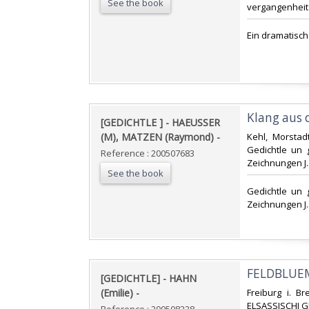
See the book
vergangenheit d
‎Ein dramatisch
‎Klang aus 
‎[GEDICHTLE ] - HAEUSSER
(M), MATZEN (Raymond) - ‎
‎Kehl, Morstad
Gedichtle un 
Reference : 200507683
Zeichnungen J. 
See the book
‎Gedichtle un
Zeichnungen J. 
‎FELDBLUEM
‎[GEDICHTLE] - HAHN
(Emilie) - ‎
‎Freiburg i. B
ELSASSISCHI G