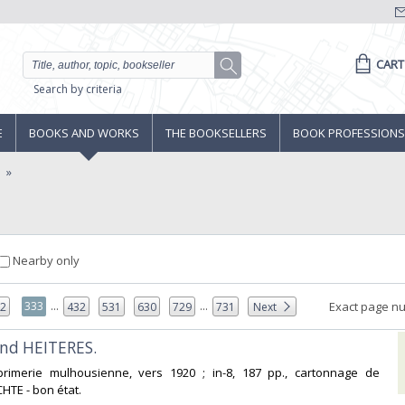
CART
Search by criteria
E
BOOKS AND WORKS
THE BOOKSELLERS
BOOK PROFESSIONS
e
Nearby only
...
...
333
Exact page n
32
432
531
630
729
731
Next
nd HEITERES. ‎
primerie mulhousienne, vers 1920 ; in-8, 187 pp., cartonnage de
HTE - bon état.‎