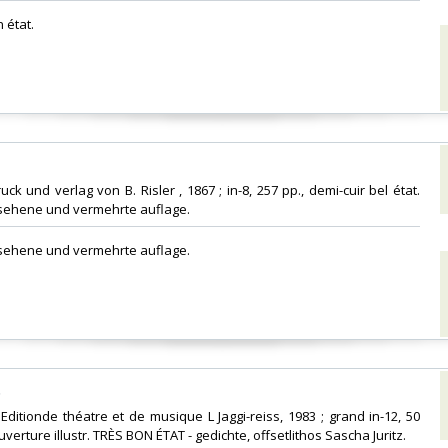
 état.‎
ck und verlag von B. Risler , 1867 ; in-8, 257 pp., demi-cuir bel état.
ehene und vermehrte auflage.‎
sehene und vermehrte auflage.‎
‎
 Editionde théatre et de musique L Jaggi-reiss, 1983 ; grand in-12, 50
uverture illustr. TRÈS BON ÉTAT - gedichte, offsetlithos Sascha Juritz.‎