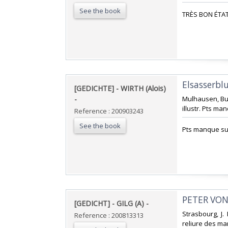
See the book
‎TRÈS BON ÉTAT 
‎Elsasserblue
‎[GEDICHTE] - WIRTH (Alois)
- ‎
‎Mulhausen, Buc
illustr. Pts ma
Reference : 200903243
See the book
‎Pts manque su
‎PETER VO
‎[GEDICHT] - GILG (A) - ‎
‎Strasbourg, J
Reference : 200813313
reliure des ma