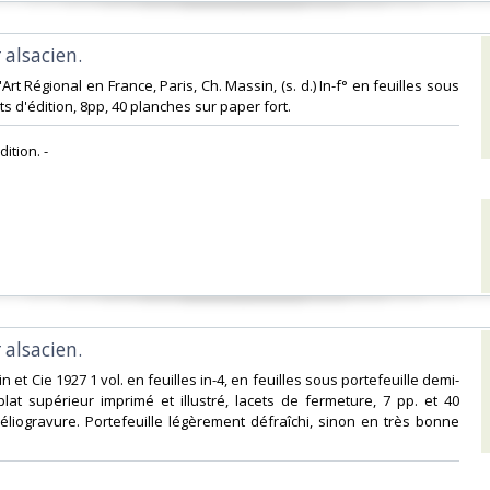
 alsacien.‎
l'Art Régional en France, Paris, Ch. Massin, (s. d.) In-f° en feuilles sous
s d'édition, 8pp, 40 planches sur paper fort. ‎
ition. - ‎
 alsacien.‎
in et Cie 1927 1 vol. en feuilles in-4, en feuilles sous portefeuille demi-
 plat supérieur imprimé et illustré, lacets de fermeture, 7 pp. et 40
liogravure. Portefeuille légèrement défraîchi, sinon en très bonne