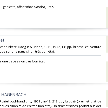
- gedichte, offsetlithos Sascha Juritz.‎
t. ‎
hdruckerei Boeglin & Briand, 1911 ; in-12, 131 pp., broché, couverture
nque sur une page sinon très bon état.‎
r une page sinon très bon état.‎
N HAGENBACH. ‎
. Roiriel buchhandlung, 1901 ; in-12, 218 pp., broché (premiet plat de
nques sinon texte en très bon état). Ein dramatisches gedicht aus der