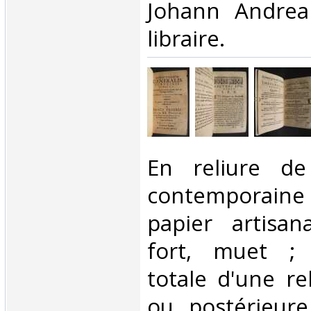
Johann Andrea
libraire. ‎
‎En reliure de
contemporain
papier artisan
fort, muet ; 
totale d'une re
ou postérieure