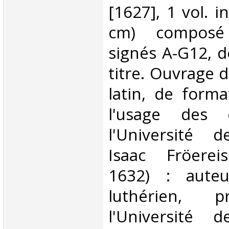
[1627], 1 vol. i
cm) composé
signés A-G12, d
titre. Ouvrage 
latin, de form
l'usage des 
l'Université d
Isaac Fröerei
1632) : auteu
luthérien, p
l'Université d