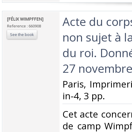
‎Acte du corps
‎[FÉLIX WIMPFFEN] ‎
Reference : 660908
non sujet à l
See the book
du roi. Donné
27 novembre
‎Paris, Imprimer
in-4, 3 pp. ‎
‎Cet acte conce
de camp Wimpff