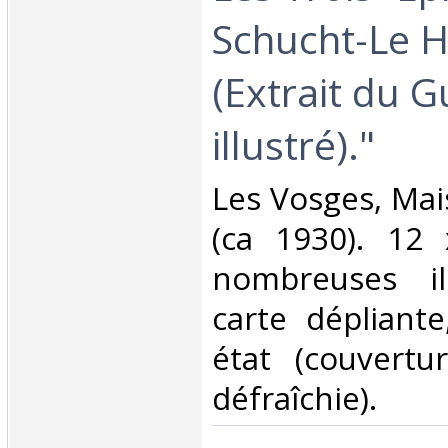
Schucht-Le 
(Extrait du G
illustré)."‎
‎Les Vosges, Mai
(ca 1930). 12 
nombreuses ill
carte dépliant
état (couvertu
défraîchie).‎