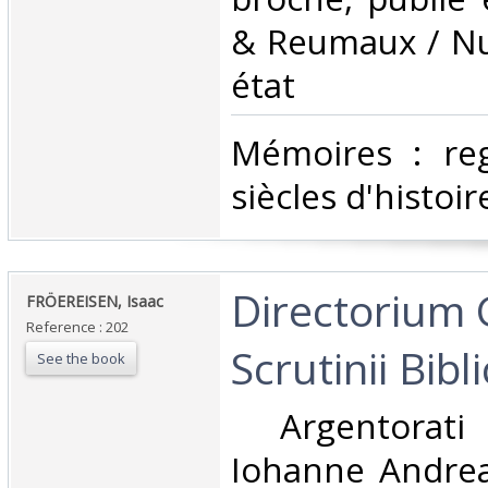
& Reumaux / Nu
état‎
‎Mémoires : re
siècles d'histoir
‎Directorium 
‎FRÖEREISEN, Isaac ‎
Reference : 202
Scrutinii Bibli
See the book
‎ Argentorati 
Iohanne Andrea