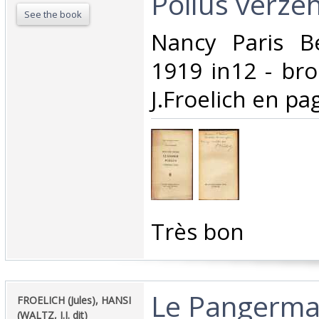
Poilus verzehl
See the book
‎Nancy Paris B
1919 in12 - bro
J.Froelich en pag
‎Très bon ‎
‎Le Pangerma
‎FROELICH (Jules), HANSI
(WALTZ, J.J. dit)‎