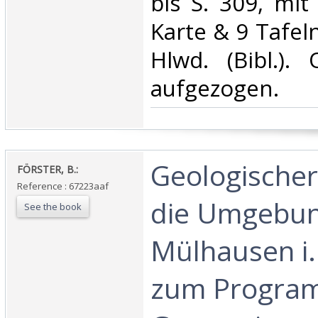
bis S. 309, mit
Karte & 9 Tafeln
Hlwd. (Bibl.). 
aufgezogen.‎
‎Geologischer
‎FÖRSTER, B.:‎
Reference : 67223aaf
die Umgebun
See the book
Mülhausen i.
zum Progra