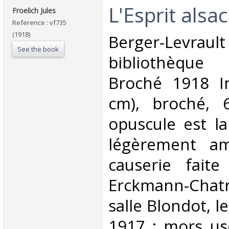
‎L'Esprit alsac
‎Froelich Jules‎
Reference : vf735
(1918)
‎Berger-Levr
See the book
bibliothèque
Broché 1918 I
cm), broché, 
opuscule est la
légèrement amp
causerie faite
Erckmann-Chat
salle Blondot, 
1917 ; mors usé