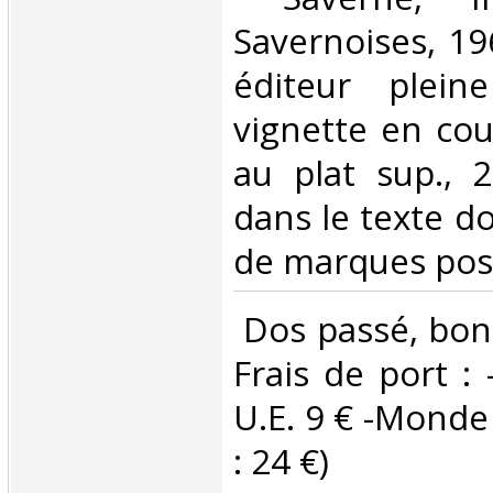
Savernoises, 196
éditeur pleine
vignette en coul
au plat sup., 2
dans le texte d
de marques posta
‎ Dos passé, bon
Frais de port : 
U.E. 9 € -Monde (
: 24 €) ‎