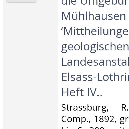
die Umgebun
Mühlhausen i
‘Mittheilung
geologische
Landesanstal
Elsass-Lothri
Heft IV..‎
‎Strassburg, 
Comp., 1892, gr.