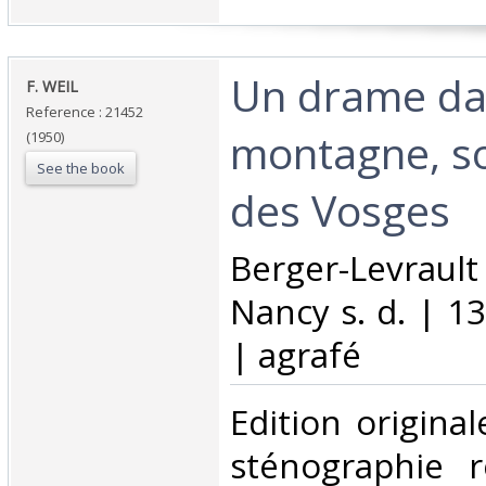
‎Un drame da
‎F. WEIL‎
Reference : 21452
montagne, s
(1950)
See the book
des Vosges‎
‎Berger-Levra
Nancy s. d. | 1
| agrafé‎
‎Edition origin
sténographie r