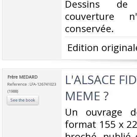
Dessins de
couverture 
conservée. ‎
‎ Edition originale
‎L'ALSACE FI
‎Frère MEDARD‎
Reference : LFA-126741023
MEME ?‎
(1988)
See the book
‎Un ouvrage d
format 155 x 22
broché, publié