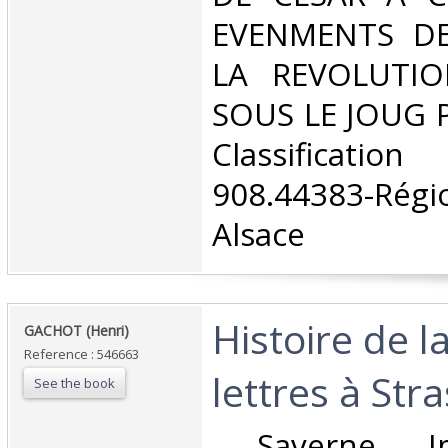
EVENMENTS DE 
LA REVOLUTIO
SOUS LE JOUG P
Classificat
908.44383-Ré
Alsace‎
‎Histoire de 
‎GACHOT (Henri)‎
Reference : 546663
lettres à Stra
See the book
‎ Saverne, 