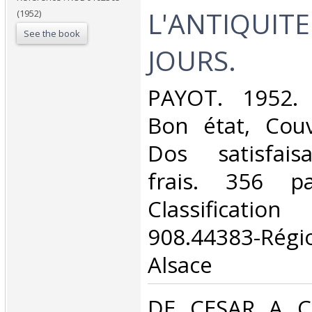
L'ANTIQUITE
(1952)
See the book
JOURS.‎
‎PAYOT. 1952. 
Bon état, Couv
Dos satisfaisa
frais. 356 p
Classificat
908.44383-Ré
Alsace‎
‎DE CESAR A 