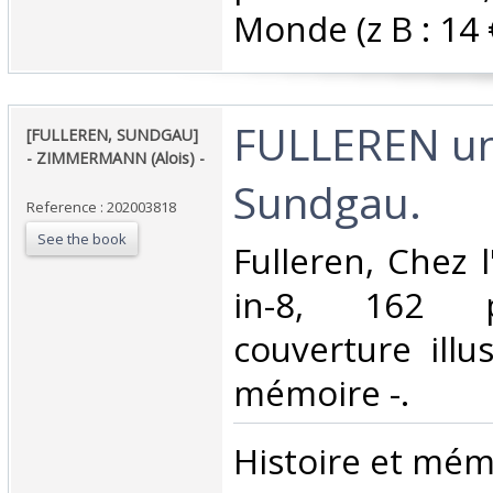
Monde (z B : 14 €)
‎FULLEREN un
‎[FULLEREN, SUNDGAU]
- ZIMMERMANN (Alois) -
Sundgau. ‎
Reference : 202003818
See the book
‎Fulleren, Chez 
in-8, 162 p
couverture illus
mémoire -.‎
‎Histoire et mémo