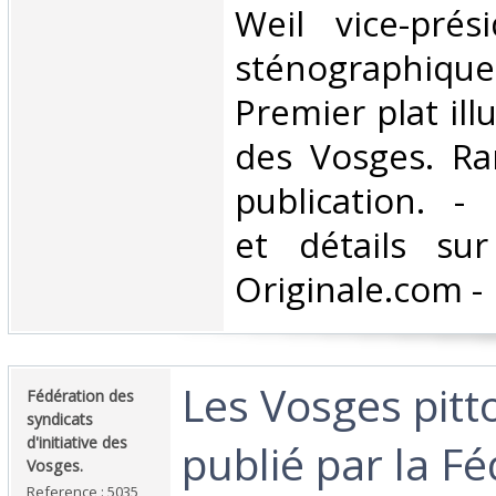
Weil vice-prés
sténographiq
Premier plat ill
des Vosges. Ra
publication. -
et détails sur
Originale.com -‎
‎Les Vosges pitt
‎Fédération des
syndicats
d'initiative des
publié par la F
Vosges. ‎
Reference : 5035