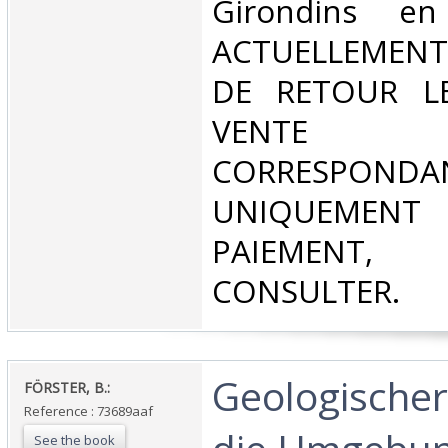
Girondins e
ACTUELLEMENT
DE RETOUR L
VENT
CORRESPONDA
UNIQUEMENT
PAIEMEN
CONSULTER.‎
‎Geologischer
‎FÖRSTER, B.:‎
Reference : 73689aaf
See the book