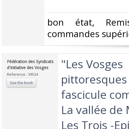
‎bon état, Rem
commandes supérie
‎"Les Vosges
‎Fédération des Syndicats
d'Initiative des Vosges‎
pittoresques
Reference : 39534
See the book
fascicule co
La vallée de
Les Trois -Epi