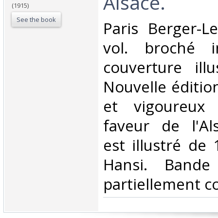
Alsace.‎
(1915)
See the book
‎Paris Berger-L
vol. broché i
couverture ill
Nouvelle éditio
et vigoureux 
faveur de l'Al
est illustré de
Hansi. Bande 
partiellement co