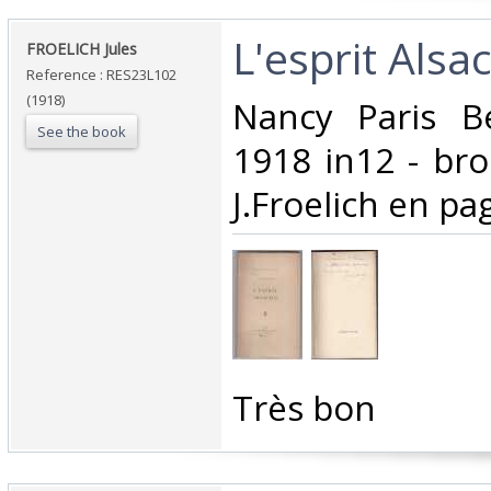
‎L'esprit Alsac
‎FROELICH Jules‎
Reference : RES23L102
(1918)
‎Nancy Paris B
See the book
1918 in12 - bro
J.Froelich en pag
‎Très bon ‎