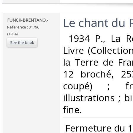
‎Le chant du R
‎FUNCK-BRENTANO.-‎
Reference : 31796
(1934)
‎ 1934 P., La 
See the book
Livre (Collecti
la Terre de Fra
12 broché, 25
coupé) ; fro
illustrations ; b
fine. ‎
‎ Fermeture du 1