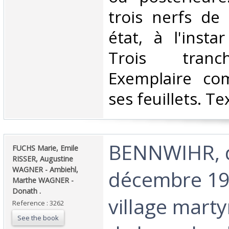
trois nerfs de
état, à l'instar
Trois tranc
Exemplaire co
ses feuillets. Tex
‎BENNWIHR, 
‎FUCHS Marie, Emile
RISSER, Augustine
WAGNER - Ambiehl,
décembre 19
Marthe WAGNER -
Donath .‎
village mart
Reference : 3262
See the book