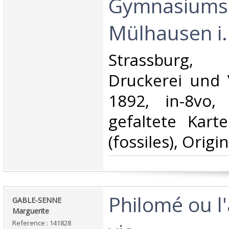
Gymnasiums
Mülhausen i. 
‎Strassburg, 
Druckerei und V
1892, in-8vo
gefaltete Kart
(fossiles), Origi
‎Philomé ou l
‎GABLE-SENNE
Marguerite ‎
Reference : 141828