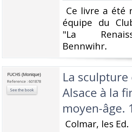
‎ Ce livre a été
équipe du Club
"La Renai
Bennwihr. ‎
‎La sculpture
‎FUCHS (Monique)‎
Reference : 601878
Alsace à la f
See the book
moyen-âge. 1
‎ Colmar, les Ed.