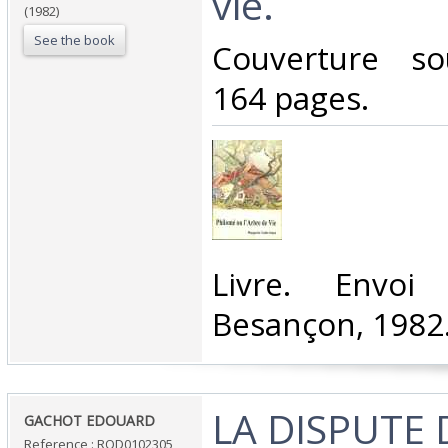
vie.‎
(1982)
See the book
‎Couverture so
164 pages.‎
‎Livre. Envoi
Besançon, 1982.
‎LA DISPUTE
‎GACHOT EDOUARD‎
Reference : ROD0102305