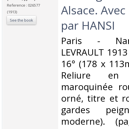
Alsace. Avec
Reference : 026577
(1913)
See the book
par HANSI‎
‎Paris - Na
LEVRAULT 1913 
16° (178 x 113m
Reliure en 
maroquinée rou
orné, titre et r
gardes peign
moderne). (pa