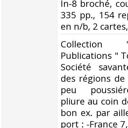
In-8 broché, couv
335 pp., 154 re
en n/b, 2 cartes,
‎Collection
Publications " 
Société savant
des régions de 
peu poussiér
pliure au coin d
bon ex. par aill
port : -France 7,