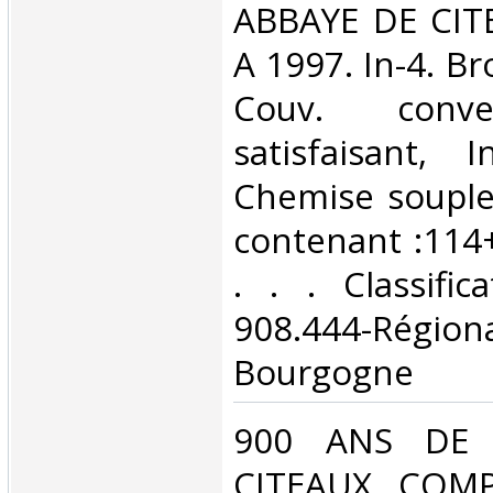
‎ABBAYE DE CIT
A 1997. In-4. Br
Couv. conve
satisfaisant, I
Chemise souple 
contenant :114
. . . Classifi
908.444-Rég
Bourgogne‎
‎900 ANS DE 
CITEAUX. COM