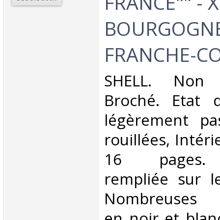
FRANCE"" - X
BOURGOGNE
FRANCHE-CO
‎SHELL. Non 
Broché. Etat d
légèrement pas
rouillées, Intér
16 pages. 
rempliée sur l
Nombreuses p
en noir et blan