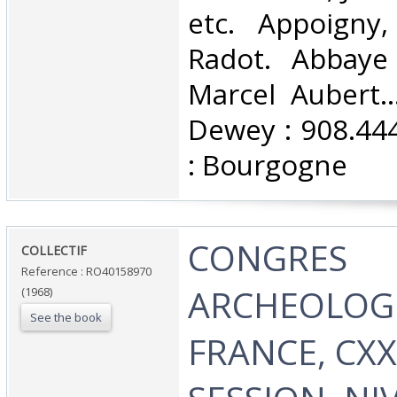
etc. Appoigny,
Radot. Abbaye
Marcel Aubert...
Dewey : 908.44
: Bourgogne‎
‎CONGRES
‎COLLECTIF‎
Reference : RO40158970
ARCHEOLOG
(1968)
See the book
FRANCE, CX