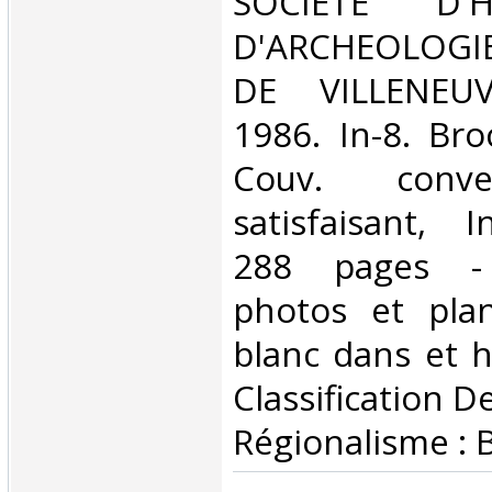
‎SOCIETE D'
D'ARCHEOLOGI
DE VILLENEUV
1986. In-8. Bro
Couv. conve
satisfaisant, I
288 pages -
photos et pla
blanc dans et ho
Classification D
Régionalisme : 