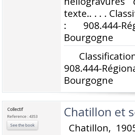
héliogravures
texte.. . . . Cla
: 908.444-Ré
Bourgogne‎
‎ Classifica
908.444-Rég
Bourgogne‎
‎Chatillon et 
‎Collectif‎
Reference : 4353
‎ Chatillon, 190
See the book