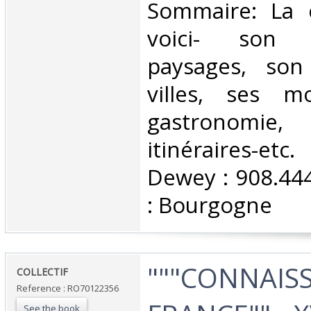
‎Sommaire: La 
voici- son 
paysages, son 
villes, ses m
gastronom
itinéraires-etc.
Dewey : 908.44
: Bourgogne‎
‎"""CONNAIS
‎COLLECTIF‎
Reference : RO70122356
See the book