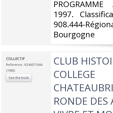
PROGRAMME 
1997. Classifi
908.444-Rég
Bourgogne‎
‎CLUB HISTO
‎COLLECTIF‎
Reference : R240071044
COLLEGE
(1983)
See the book
CHATEAUBRI
RONDE DES 