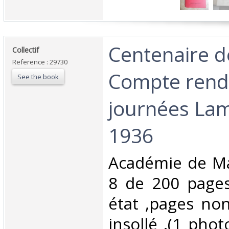
‎Centenaire d
‎Collectif‎
Reference : 29730
Compte rend
See the book
journées Lam
1936‎
‎Académie de Ma
8 de 200 pages
état ,pages no
insollé .(1 pho