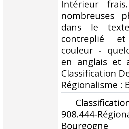
Intérieur frai
nombreuses ph
dans le text
contreplié et
couleur - quel
en anglais et a
Classification D
Régionalisme : 
‎ Classifica
908.444-Rég
Bourgogne‎