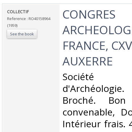
‎CONGRES
‎COLLECTIF‎
Reference : RO40158964
ARCHEOLOG
(1959)
See the book
FRANCE, CXV
AUXERRE‎
‎Société 
d'Archéologie
Broché. Bon 
convenable, Dos
Intérieur frais. 