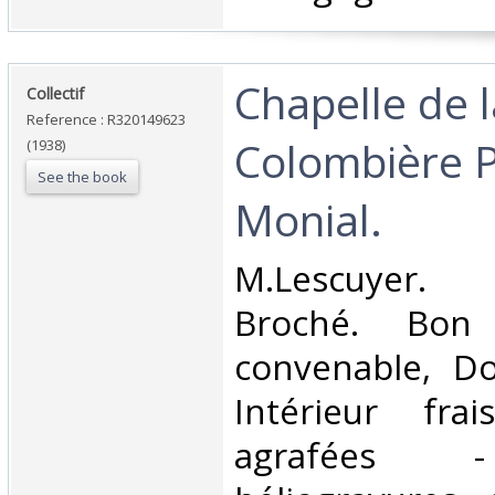
‎Chapelle de 
‎Collectif‎
Reference : R320149623
Colombière P
(1938)
See the book
Monial.‎
‎M.Lescuyer.
Broché. Bon 
convenable, Dos
Intérieur fra
agrafées 