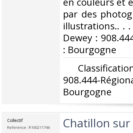
en couleurs et e
par des photog
illustrations.. . 
Dewey : 908.44
: Bourgogne‎
‎ Classifica
908.444-Rég
Bourgogne‎
‎Chatillon sur
‎Collectif‎
Reference : R160211746