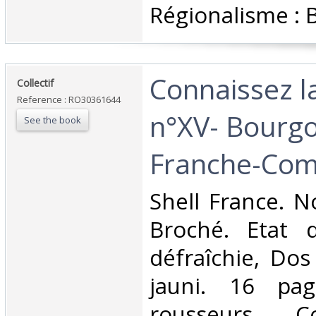
Régionalisme : 
‎Connaissez l
‎Collectif‎
Reference : RO30361644
n°XV- Bourg
See the book
Franche-Com
‎Shell France. N
Broché. Etat d
défraîchie, Dos
jauni. 16 pag
rousseurs. Co