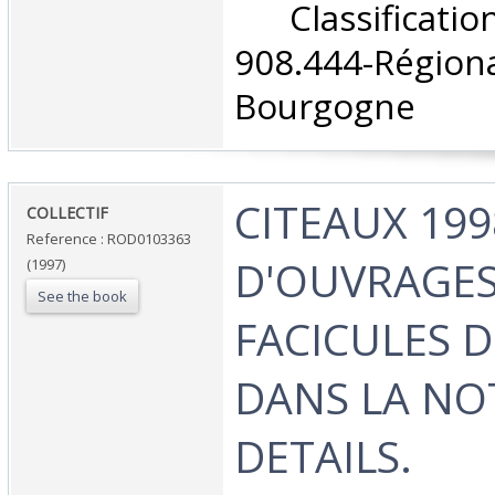
‎ Classifica
908.444-Rég
Bourgogne‎
‎CITEAUX 199
‎COLLECTIF‎
Reference : ROD0103363
D'OUVRAGES
(1997)
See the book
FACICULES D
DANS LA NO
DETAILS.‎