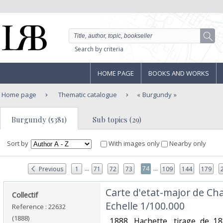
Search by criteria
HOME PAGE
BOOKS AND WORKS
Home page
Thematic catalogue
Burgundy
Burgundy (5381)
Sub topics (29)
Sort by
With images only
Nearby only
...
...
74
Previous
1
71
72
73
109
144
179
‎Carte d'etat-major de Cha
‎Collectif‎
Echelle 1/100.000‎
Reference : 22632
(1888)
‎ 1888. Hachette, tirage de 1