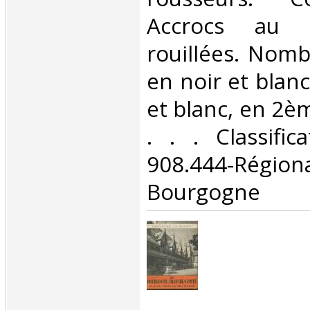
Accrocs au d
rouillées. Nom
en noir et blanc
et blanc, en 2èm
. . . Classifi
908.444-Rég
Bourgogne‎