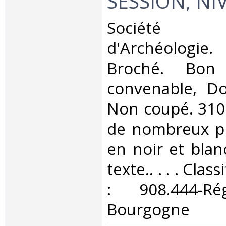
SESSION, NI
‎Société 
d'Archéologie
Broché. Bon 
convenable, Dos
Non coupé. 310 
de nombreux pl
en noir et blan
texte.. . . . Cla
: 908.444-Ré
Bourgogne‎