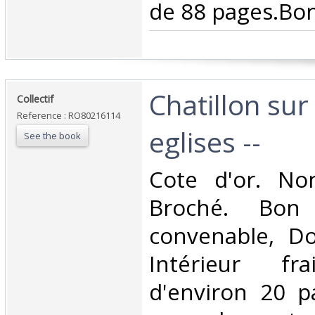
de 88 pages.Bon 
‎Chatillon sur
‎Collectif‎
Reference : RO80216114
eglises --‎
See the book
‎Cote d'or. No
Broché. Bon 
convenable, Dos
Intérieur fra
d'environ 20 pa