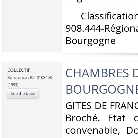
‎ Classifica
908.444-Rég
Bourgogne‎
‎CHAMBRES 
‎COLLECTIF‎
Reference : R240108408
BOURGOGNE 
(1993)
See the book
‎GITES DE FRANC
Broché. Etat d
convenable, Dos