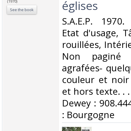
églises‎
(1970)
See the book
‎S.A.E.P. 1970.
Etat d'usage, T
rouillées, Intér
Non paginé 
agrafées- quel
couleur et noir
et hors texte. . .
Dewey : 908.44
: Bourgogne‎