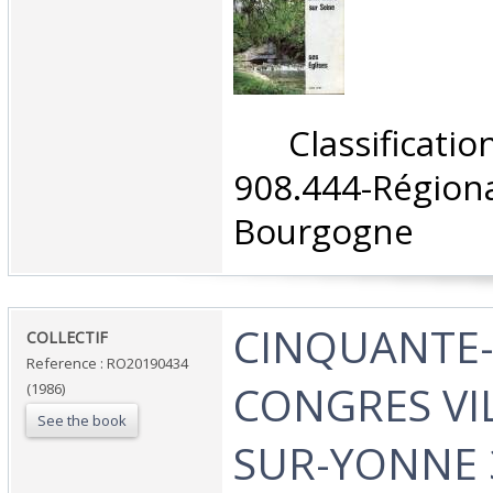
‎ Classifica
908.444-Rég
Bourgogne‎
‎CINQUANTE-
‎COLLECTIF‎
Reference : RO20190434
CONGRES VI
(1986)
See the book
SUR-YONNE 3