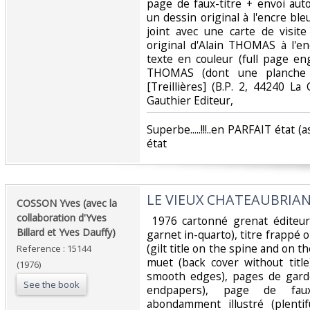
page de faux-titre + envoi auto
un dessin original à l'encre ble
joint avec une carte de visite
original d'Alain THOMAS à l'e
texte en couleur (full page en
THOMAS (dont une planche 
[Treillières] (B.P. 2, 44240 La
Gauthier Editeur, ‎
‎Superbe.....!!!..en PARFAIT état 
état ‎
‎LE VIEUX CHATEAUBRIAN
‎COSSON Yves (avec la
collaboration d'Yves
‎ 1976 cartonné grenat éditeur
Billard et Yves Dauffy)‎
garnet in-quarto), titre frappé o
(gilt title on the spine and on t
Reference : 15144
muet (back cover without title)
(1976)
smooth edges), pages de gard
See the book
endpapers), page de faux-
abondamment illustré (plentifu