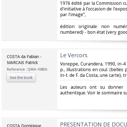
1976 édité par la Commission cu
d'initiative à l'occasion de l'exp
par l'image",‎
‎édition originale non numér
numbered) - bon état (very good 
‎Le Vercors ‎
‎COSTA da Fabian -
MARCAIS Patrick ‎
‎Voreppe, Curandera, 1990, in-4
p., illustrations en coul. (belle
Reference : QWA-10856
in-t. de F. da Costa, une carte), tr
See the book
‎Les auteurs ont su donner 
authentique. Voir le sommaire sur
‎PRESENTATION DE DOC
‎COSTA Dominique‎