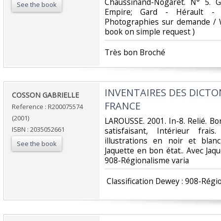
Chaussinand-Nogaret. N° 5. 
See the book
Empire; Gard - Hérault - 
Photographies sur demande / W
book on simple request ) ‎
‎Très bon Broché ‎
‎INVENTAIRES DES DICTO
‎COSSON GABRIELLE‎
FRANCE‎
Reference : R200075574
(2001)
‎LAROUSSE. 2001. In-8. Relié. B
ISBN : 2035052661
satisfaisant, Intérieur fra
illustrations en noir et bl
See the book
Jaquette en bon état.. Avec Jaque
908-Régionalisme varia‎
‎ Classification Dewey : 908-Régi