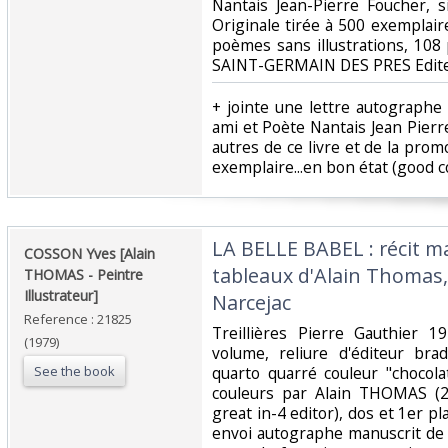
Nantais Jean-Pierre Foucher, s
Originale tirée à 500 exemplai
poèmes sans illustrations, 108
SAINT-GERMAIN DES PRES Editeu
‎+ jointe une lettre autographe
ami et Poète Nantais Jean Pierre
autres de ce livre et de la promotion
exemplaire...en bon état (good co
‎LA BELLE BABEL : récit 
‎COSSON Yves [Alain
tableaux d'Alain Thomas
THOMAS - Peintre
Illustrateur]‎
Narcejac‎
Reference : 21825
‎Treillières Pierre Gauthier 
(1979)
volume, reliure d'éditeur bra
See the book
quarto quarré couleur "chocola
couleurs par Alain THOMAS (2
great in-4 editor), dos et 1er pl
envoi autographe manuscrit de l