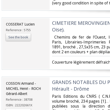
(very good condition in spite of t
‎CIMETIERE MEROVINGIEN 
‎COSSERAT Lucien‎
Oise). ‎
Reference : 5755
‎ Chemins de fer de l'Ouest, 
See the book
Paris, Librairies-Imprimerie
1891, broché , 27,5x35 cm, 23 p
dont 2 en couleurs + plan déplian
‎Couverture légèrement défraichi
‎GRANDS NOTABLES DU PR
‎COSSON Armand -
Hérault - Drôme ‎
MICHEL Henri - ROCH
Gérard-Albert ‎
‎Paris Editions du CNRS ( C.N.
Reference : 38708
volume broché, 234 pages [1]. .
ISBN : 222202661X
publiées sous la direction