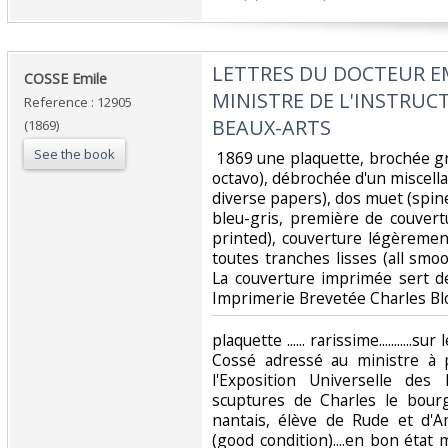
‎LETTRES DU DOCTEUR EM
‎COSSE Emile ‎
MINISTRE DE L'INSTRUC
Reference : 12905
BEAUX-ARTS‎
(1869)
See the book
‎ 1869 une plaquette, brochée g
octavo), débrochée d'un miscell
diverse papers), dos muet (spine 
bleu-gris, première de couver
printed), couverture légèrement
toutes tranches lisses (all smoo
La couverture imprimée sert de
Imprimerie Brevetée Charles Blot
‎plaquette ...... rarissime..........
Cossé adressé au ministre à 
l'Exposition Universelle des
scuptures de Charles le bourg
nantais, élève de Rude et d'
(good condition)....en bon état 