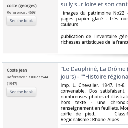
‎sully sur loire et son cant
‎coste (georges)‎
Reference : 4693
‎ images du patrimoine No22 
pages papier glacé - très n
See the book
couleurs‎
‎publication de l'inventaire 
richesses artistiques de la france
‎"Le Dauphiné, La Drôme (
‎Coste Jean‎
jours) - ""Histoire régional
Reference : R300277544
(1947)
‎Imp. L. Chevalier. 1947. In-8
convenable, Dos satisfaisant
See the book
nombreuses photos et illustrat
hors texte - une chronol
renseignement en feuillets. Mo
coiffe de pied.. . . . Class
Régionalisme : Rhône-Alpes‎