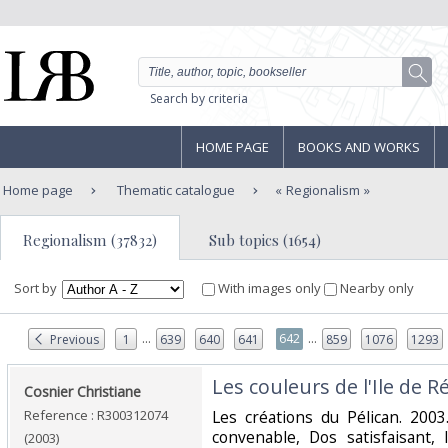
Search by criteria
HOME PAGE
BOOKS AND WORKS
Home page
Thematic catalogue
Regionalism
Regionalism (37832)
Sub topics (1654)
Sort by
With images only
Nearby only
...
...
642
Previous
1
639
640
641
859
1076
1293
‎Les couleurs de l'Ile de Ré
‎Cosnier Christiane‎
Reference : R300312074
‎Les créations du Pélican. 2003
convenable, Dos satisfaisant, 
(2003)