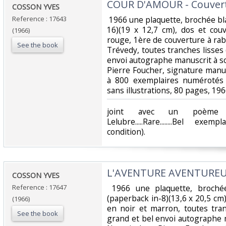
‎COUR D'AMOUR - Couvert
‎COSSON YVES‎
Reference : 17643
‎ 1966 une plaquette, brochée b
16)(19 x 12,7 cm), dos et cou
(1966)
rouge, 1ère de couverture à rab
See the book
Trévedy, toutes tranches lisses
envoi autographe manuscrit à so
Pierre Foucher, signature manus
à 800 exemplaires numérotés 
sans illustrations, 80 pages, 1966
‎joint avec un poème 
Lelubre.....Rare........Bel ex
condition). ‎
‎L'AVENTURE AVENTUREU
‎COSSON YVES‎
Reference : 17647
‎ 1966 une plaquette, broché
(paperback in-8)(13,6 x 20,5 cm
(1966)
en noir et marron, toutes tra
See the book
grand et bel envoi autographe 