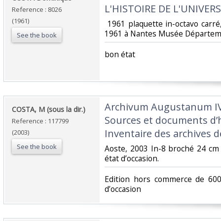
L'HISTOIRE DE L'UNIVERS
Reference : 8026
(1961)
‎ 1961 plaquette in-octavo carr
1961 à Nantes Musée Départemen
See the book
‎bon état ‎
‎Archivum Augustanum IV 
‎COSTA, M (sous la dir.)‎
Sources et documents d’h
Reference : 117799
Inventaire des archives d
(2003)
See the book
‎Aoste, 2003 In-8 broché 24 cm
état d’occasion.‎
‎Edition hors commerce de 60
d’occasion ‎