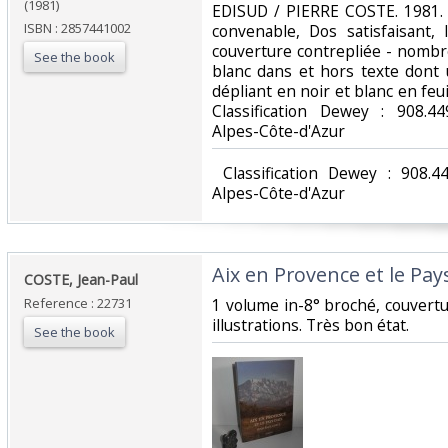
(1981)
‎EDISUD / PIERRE COSTE. 1981. 
ISBN : 2857441002
convenable, Dos satisfaisant, 
couverture contrepliée - nombre
See the book
blanc dans et hors texte dont 
dépliant en noir et blanc en feuill
Classification Dewey : 908.4
Alpes-Côte-d'Azur‎
‎ Classification Dewey : 908.
Alpes-Côte-d'Azur‎
‎Aix en Provence et le Pays
‎COSTE, Jean-Paul‎
Reference : 22731
‎1 volume in-8° broché, couvertur
illustrations. Très bon état. ‎
See the book