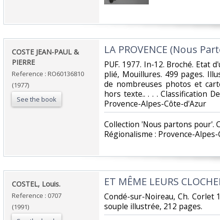
‎LA PROVENCE (Nous Parto
‎COSTE JEAN-PAUL &
PIERRE‎
‎PUF. 1977. In-12. Broché. Etat 
plié, Mouillures. 499 pages. Il
Reference : RO60136810
de nombreuses photos et carte
(1977)
hors texte.. . . . Classification
See the book
Provence-Alpes-Côte-d'Azur‎
‎Collection 'Nous partons pour'. 
Régionalisme : Provence-Alpes-C
‎ET MÊME LEURS CLOCHERS
‎COSTEL, Louis.‎
Reference : 0707
‎Condé-sur-Noireau, Ch. Corlet 
souple illustrée, 212 pages.‎
(1991)