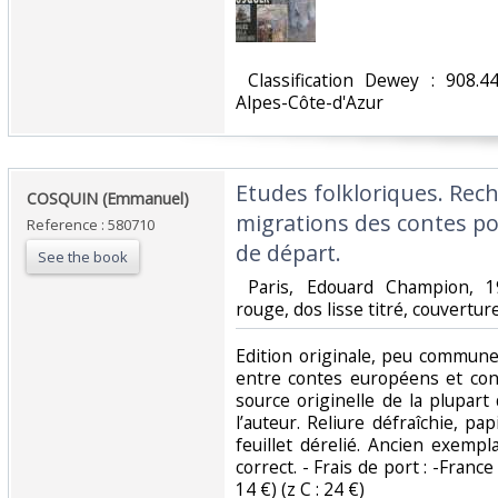
‎ Classification Dewey : 908.
Alpes-Côte-d'Azur‎
‎Etudes folkloriques. Rec
‎COSQUIN (Emmanuel)‎
migrations des contes pop
Reference : 580710
de départ.‎
See the book
‎ Paris, Edouard Champion, 1
rouge, dos lisse titré, couvertur
‎Edition originale, peu commun
entre contes européens et cont
source originelle de la plupart
l’auteur. Reliure défraîchie, pa
feuillet dérelié. Ancien exempl
correct. - Frais de port : -France
14 €) (z C : 24 €) ‎