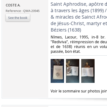
‎Saint Aphrodise, apôtre d
‎COSTE A. ‎
à travers les âges (1899) /
Reference : QWA-20945
& miracles de Sainct Afro
See the book
de Jésus-Christ, martyr 
Béziers (1638) ‎
‎Nîmes, Lacour, 1995, in-8 br. 
"Rediviva", réimpression de de
et de 1638) réunis en un volum
passée, bon état. ‎
‎Voir le sommaire sur photos joint