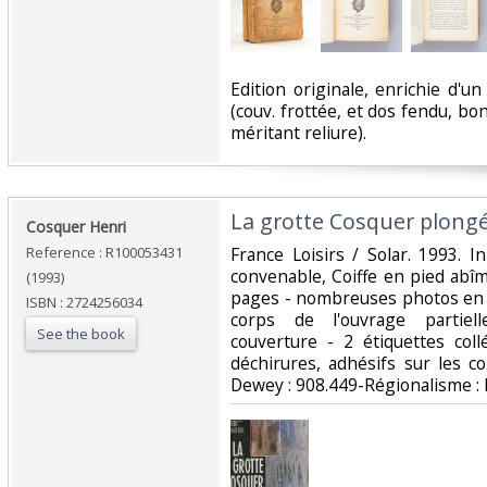
‎Edition originale, enrichie d'u
(couv. frottée, et dos fendu, bon
méritant reliure).‎
‎La grotte Cosquer plongée
‎Cosquer Henri‎
Reference : R100053431
‎France Loisirs / Solar. 1993. In
convenable, Coiffe en pied abîm
(1993)
pages - nombreuses photos en c
ISBN : 2724256034
corps de l'ouvrage partiel
See the book
couverture - 2 étiquettes col
déchirures, adhésifs sur les cont
Dewey : 908.449-Régionalisme : 