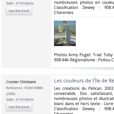
nombreuses photos en couleurs
ISBN : 271910633X
Classification Dewey : 908.
See the book
Charentes‎
‎Photos Anny Puget. Trad. Toby 
908.446-Régionalisme : Poitou-C
‎Les couleurs de l'Île de Ré.
‎Cosnier Christiane‎
Reference : R200130806
‎Les créations du Pélican. 2003
convenable, Dos satisfaisant
(2003)
nombreuses photos et illustrat
ISBN : 271910633X
blanc dans et hors texte - Livre e
See the book
Classification Dewey : 908.
Charentes‎