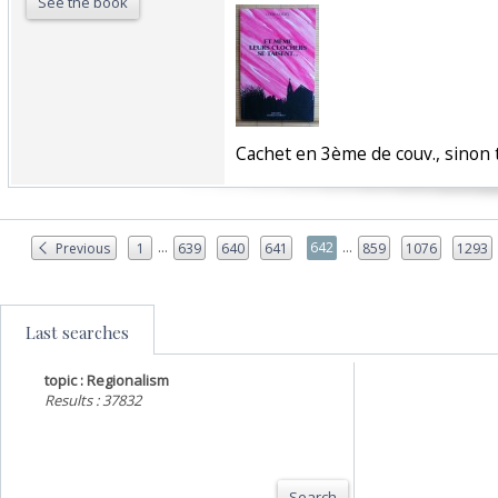
See the book
‎Cachet en 3ème de couv., sinon t
...
...
642
Previous
1
639
640
641
859
1076
1293
Last searches
topic : Regionalism
Results : 37832
Search