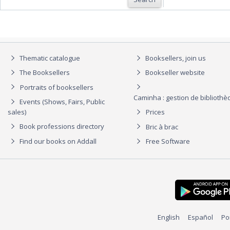
Thematic catalogue
Booksellers, join us
The Booksellers
Bookseller website
Portraits of booksellers
Caminha : gestion de biblioth
Events (Shows, Fairs, Public
sales)
Prices
Book professions directory
Bric à brac
Find our books on Addall
Free Software
English
Español
Po