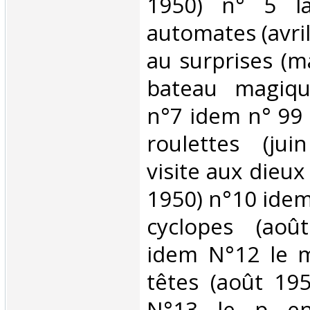
1950) n° 5 la
automates (avril 
au surprises (m
bateau magiqu
n°7 idem n° 99
roulettes (ju
visite aux dieux 
1950) n°10 idem
cyclopes (aoû
idem N°12 le m
têtes (août 19
N°13 le p en