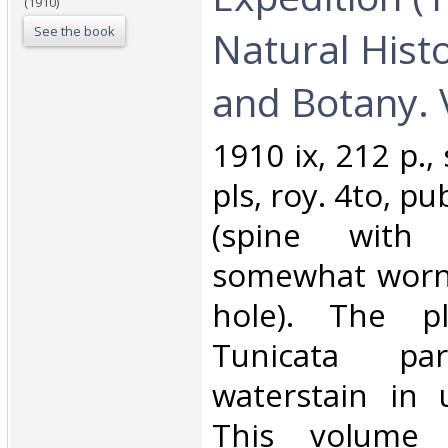
(1910)
See the book
Natural Hist
and Botany. V
‎1910 ix, 212 p.,
pls, roy. 4to, pu
(spine with
somewhat worn 
hole). The p
Tunicata p
waterstain in 
This volume 