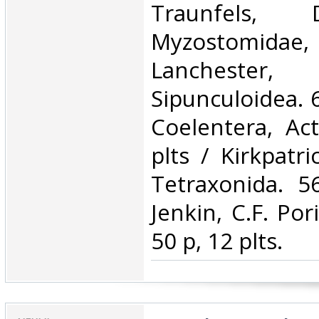
Traunfels, 
Myzostomidae, 
Lanchest
Sipunculoidea. 6
Coelentera, Act
plts / Kirkpatri
Tetraxonida. 5
Jenkin, C.F. Por
50 p, 12 plts.‎