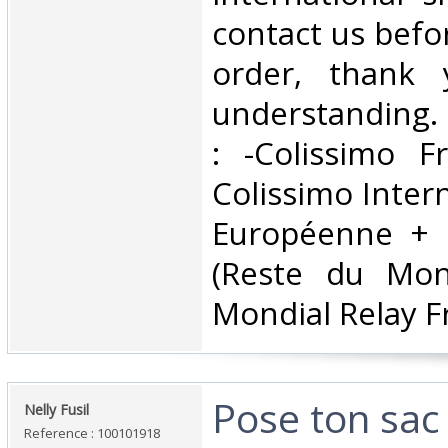
contact us befo
order, thank 
understanding. 
: -Colissimo F
Colissimo Inter
Européenne + S
(Reste du Mon
Mondial Relay Fr
‎Pose ton sac
‎Nelly Fusil‎
Reference : 100101918