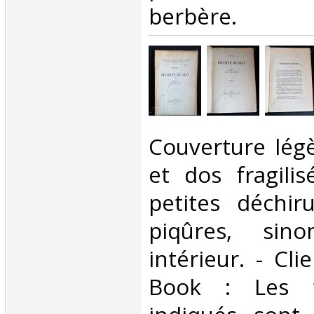
berbère. ‎
‎Couverture lé
et dos fragilis
petites déchir
piqûres, sin
intérieur. - Cli
Book : Les f