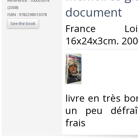
Reference : 100053974
document‎
(2008)
ISBN : 9782298013078
See the book
‎France Lo
16x24x3cm. 2008
‎livre en très b
un peu défraîc
frais‎