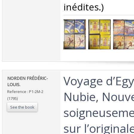
inédites.) ‎
‎Voyage d’Egy
‎NORDEN FRÉDÉRIC-
LOUIS.‎
Nubie, Nouvel
Reference : P1-2M-2
(1795)
See the book
soigneuseme
sur l’original