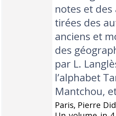
notes et des 
tirées des a
anciens et m
des géograp
par L. Langlè
l’alphabet Ta
Mantchou, etc
‎Paris, Pierre Di
Un volume in-4