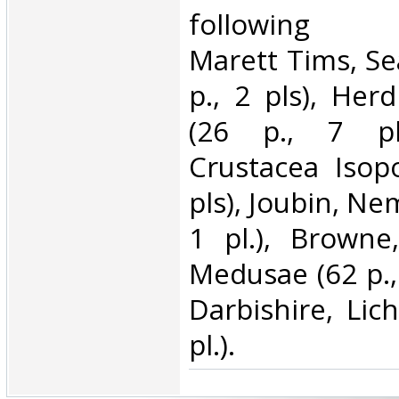
following co
Marett Tims, Se
p., 2 pls), Her
(26 p., 7 pl
Crustacea Isop
pls), Joubin, Ne
1 pl.), Browne
Medusae (62 p.,
Darbishire, Lic
pl.).‎