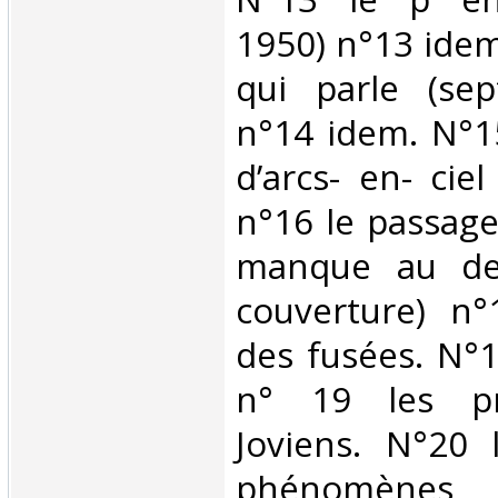
1950) n°13 idem
qui parle (se
n°14 idem. N°1
d’arcs- en- cie
n°16 le passag
manque au der
couverture) n°
des fusées. N°1
n° 19 les pr
Joviens. N°20 
phénomènes 