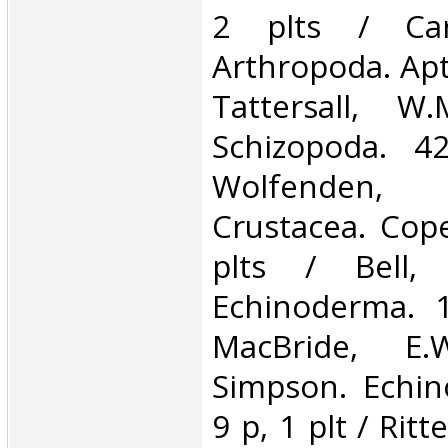
2 plts / Car
Arthropoda. Apte
Tattersall, W.
Schizopoda. 4
Wolfenden, 
Crustacea. Cop
plts / Bell, 
Echinoderma. 1
MacBride, E.
Simpson. Echin
9 p, 1 plt / Rit