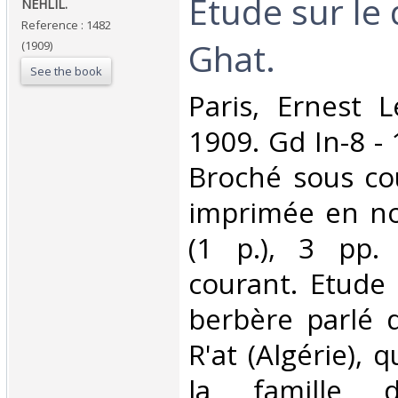
‎Etude sur le
‎NEHLIL. ‎
Reference : 1482
Ghat. ‎
(1909)
See the book
‎Paris, Ernest 
1909. Gd In-8 - 
Broché sous co
imprimée en noi
(1 p.), 3 pp.
courant. Etude 
berbère parlé d
R'at (Algérie), 
la famille d