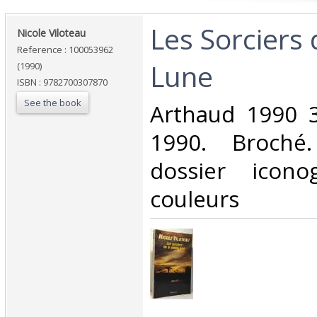
‎Les Sorciers 
‎Nicole Viloteau‎
Reference : 100053962
Lune‎
(1990)
ISBN : 9782700307870
See the book
‎Arthaud 1990 
1990. Broché
dossier icono
couleurs‎