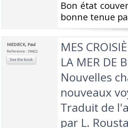
‎Bon état couver
bonne tenue par 
‎MES CROISI
‎NIEDIECK, Paul ‎
Reference : 39422
LA MER DE 
See the book
Nouvelles ch
nouveaux vo
Traduit de l
par L. Roust