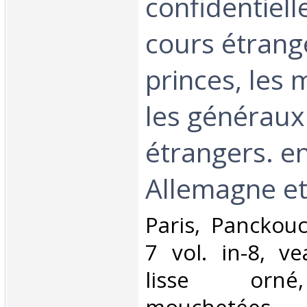
confidentiell
cours étrangè
princes, les 
les généraux 
étrangers. en
Allemagne et
‎Paris, Panckou
7 vol. in-8, v
lisse orné