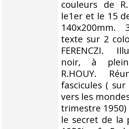
couleurs de R
le1er et le 15 
140x200mm. 
texte sur 2 col
FERENCZI. Ill
noir, à plei
R.HOUY. Réu
fascicules ( sur
vers les mondes
trimestre 1950)
le secret de la 