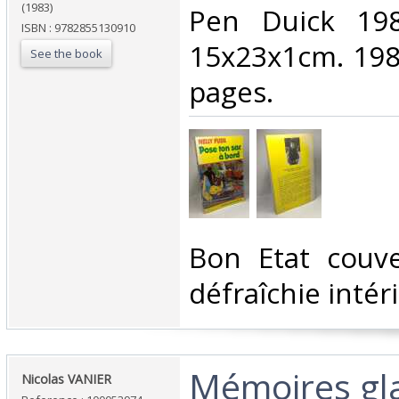
(1983)
‎Pen Duick 19
ISBN : 9782855130910
15x23x1cm. 198
See the book
pages.‎
‎Bon Etat couv
défraîchie intér
‎Mémoires gl
‎Nicolas VANIER‎