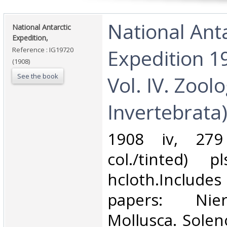
‎National Ant
‎National Antarctic
Expedition,‎
Expedition 1
Reference : IG19720
(1908)
See the book
Vol. IV. Zool
Invertebrata).
‎1908 iv, 27
col./tinted) p
hcloth.Includes
papers: Nier
Mollusca. Solen