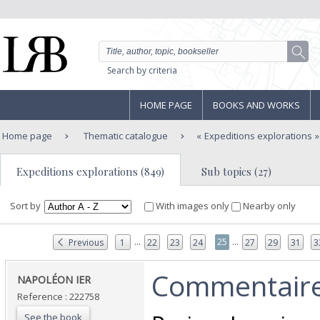
Search by criteria
HOME PAGE
BOOKS AND WORKS
Home page
Thematic catalogue
Expeditions explorations
Expeditions explorations (849)
Sub topics (27)
Sort by
With images only
Nearby only
...
...
25
Previous
1
22
23
24
27
29
31
3
‎Commentaire
‎NAPOLÉON IER ‎
Reference : 222758
See the book