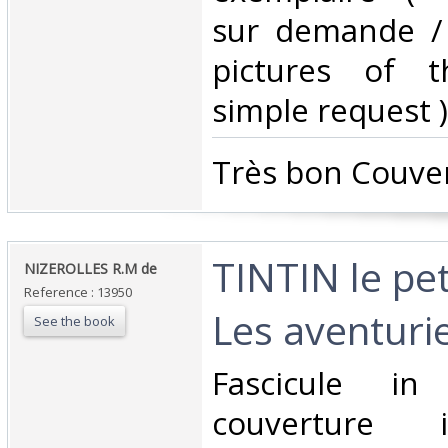
sur demande /
pictures of 
simple request ) 
‎Très bon Couver
‎TINTIN le pet
‎NIZEROLLES R.M de‎
Reference : 13950
Les aventurier
See the book
‎Fascicule i
couverture i