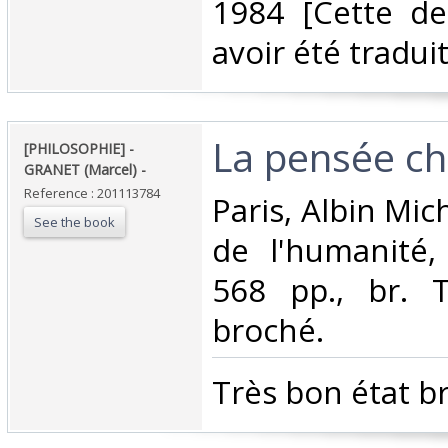
1984 [Cette de
avoir été traduit
‎La pensée chi
‎[PHILOSOPHIE] -
GRANET (Marcel) - ‎
Reference : 201113784
‎Paris, Albin Mic
See the book
de l'humanité,
568 pp., br. 
broché.‎
‎Très bon état br