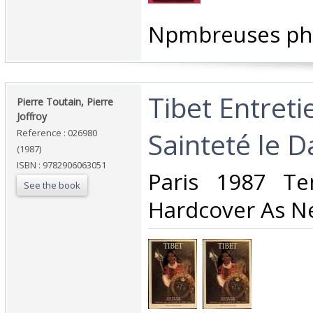
‎Npmbreuses pho
‎Tibet Entret
‎Pierre Toutain, Pierre
Joffroy‎
Sainteté le D
Reference : 026980
(1987)
ISBN : 9782906063051
‎Paris 1987 T
See the book
Hardcover As Ne