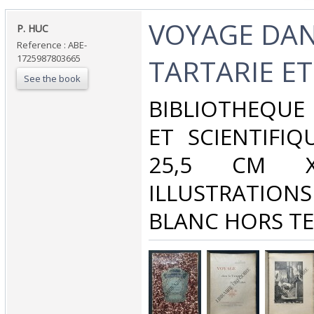
‎VOYAGE DAN
‎P. HUC‎
Reference : ABE-
1725987803665
TARTARIE ET 
See the book
‎BIBLIOTHEQU
ET SCIENTIFIQ
25,5 CM 
ILLUSTRATIO
BLANC HORS TEX