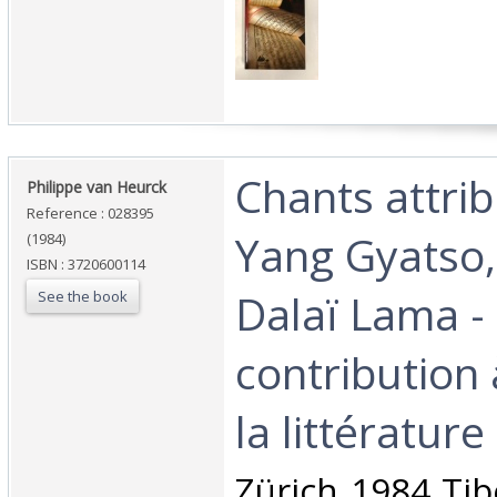
‎Chants attri
‎Philippe van Heurck‎
Reference : 028395
Yang Gyatso,
(1984)
ISBN : 3720600114
Dalaï Lama -
See the book
contribution 
la littérature 
‎Zürich 1984 Tib