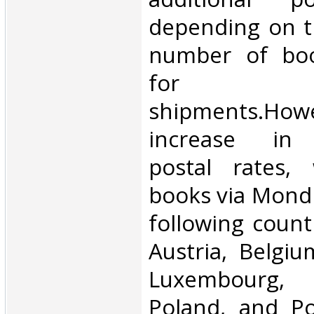
depending on t
number of book
for inte
shipments.Howe
increase in i
postal rates,
books via Mondi
following count
Austria, Belgium
Luxembourg, 
Poland, and Po