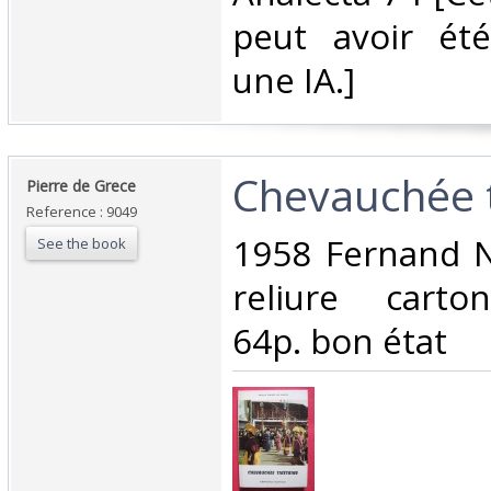
peut avoir été
une IA.]‎
‎Chevauchée t
‎Pierre de Grece‎
Reference : 9049
‎1958 Fernand 
See the book
reliure carto
64p. bon état‎