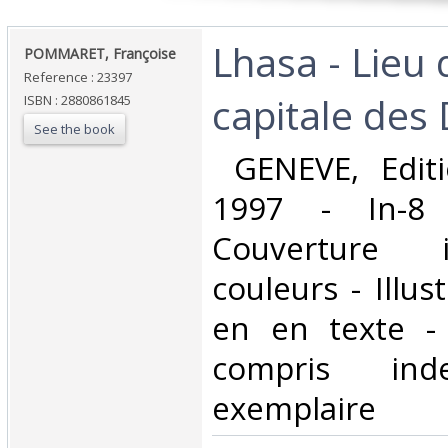
‎Lhasa - Lieu 
‎POMMARET, Françoise‎
Reference : 23397
capitale des 
ISBN : 2880861845
See the book
‎ GENEVE, Edit
1997 - In-8
Couverture i
couleurs - Illu
en en texte -
compris i
exemplaire‎