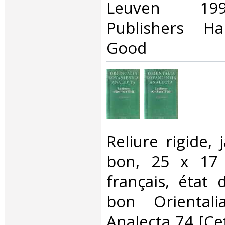
‎Leuven 19
Publishers Ha
Good ‎
‎Reliure rigide,
bon, 25 x 17 
français, état 
bon Orientali
Analecta 74 [Ce