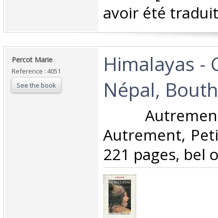
avoir été traduit
‎Himalayas -
‎Percot Marie‎
Reference : 4051
Népal, Boutha
See the book
‎ Autremen
Autrement, Peti
221 pages, bel o