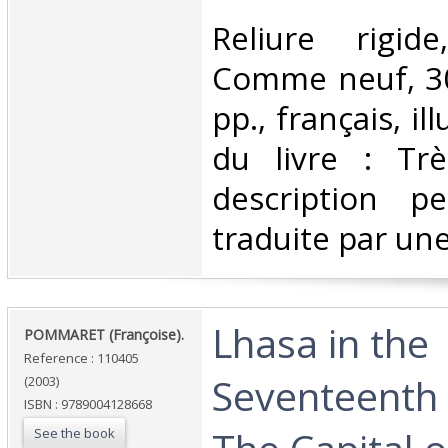
‎Reliure rigid
Comme neuf, 30
pp., français, il
du livre : Tr
description p
traduite par une 
‎Lhasa in the
‎POMMARET (Françoise).‎
Reference : 110405
Seventeenth 
(2003)
ISBN : 9789004128668
See the book