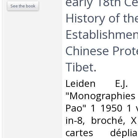
early 18th Ce
See the book
History of th
Establishmen
Chinese Prot
Tibet.‎
‎Leiden E.J. 
"Monographie
Pao" 1 1950 1 v
in-8, broché, 
cartes déplia