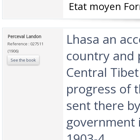
‎ Etat moyen For
‎Lhasa an acc
‎Perceval Landon‎
Reference : 027511
country and 
(1906)
See the book
Central Tibet
progress of 
sent there by
government i
1903-4‎