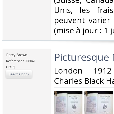
Unis, les frai
peuvent varier 
(mise à jour : 1 j
‎Picturesque 
‎Percy Brown‎
Reference : 028041
(1912)
‎London 191
See the book
Charles Black Ha