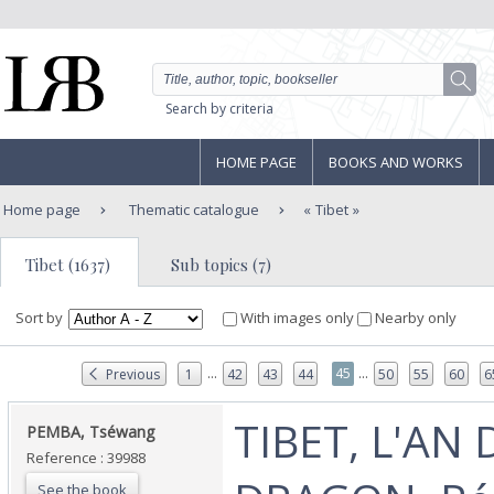
Search by criteria
HOME PAGE
BOOKS AND WORKS
Home page
Thematic catalogue
Tibet
Tibet (1637)
Sub topics (7)
Sort by
With images only
Nearby only
...
...
45
Previous
1
42
43
44
50
55
60
6
‎TIBET, L'AN
‎PEMBA, Tséwang ‎
Reference : 39988
See the book