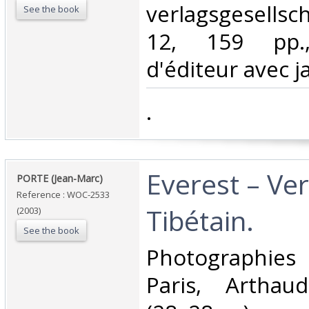
verlagsgesellsch
See the book
12, 159 pp.,
d'éditeur avec ja
‎.‎
‎Everest – Ve
‎PORTE (Jean-Marc)‎
Reference : WOC-2533
Tibétain.‎
(2003)
See the book
‎Photographies
Paris, Arthau