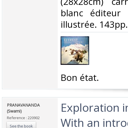
(28x28cm) car
blanc éditeur 
illustrée. 143pp. 
‎Bon état.‎
‎Exploration i
‎PRANAVANANDA
(Swami)‎
With an intr
Reference : 220902
See the book