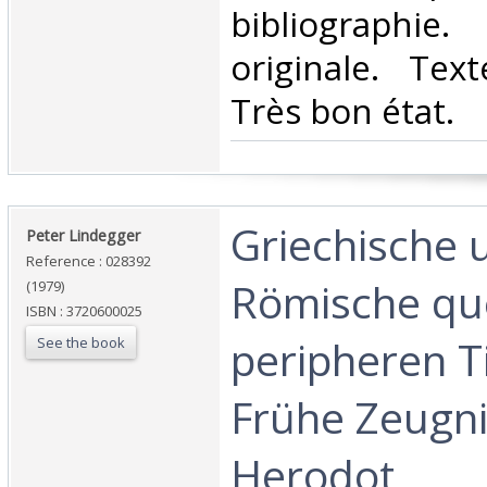
bibliograph
originale. Tex
Très bon état.‎
‎Griechische 
‎Peter Lindegger‎
Reference : 028392
Römische qu
(1979)
ISBN : 3720600025
peripheren Ti
See the book
Frühe Zeugni
Herodot‎