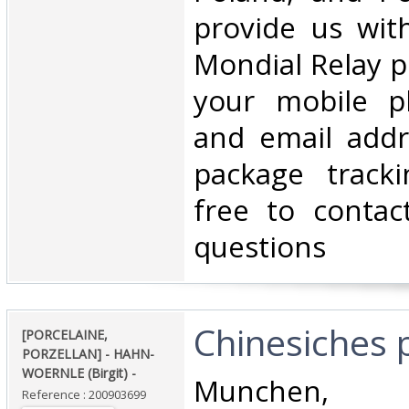
provide us wit
Mondial Relay po
your mobile 
and email addr
package tracki
free to contac
questions‎
‎Chinesiches p
‎[PORCELAINE,
PORZELLAN] - HAHN-
WOERNLE (Birgit) - ‎
‎Munchen
Reference : 200903699