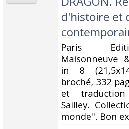
DRAGON. Réc
d'histoire e
contemporain
‎Paris Edi
Maisonneuve &
in 8 (21,5x1
broché, 332 pag
et traductio
Sailley. Collect
monde''. Bon ex