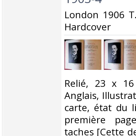
‎London 1906 T
Hardcover ‎
‎Relié, 23 x 1
Anglais, Illustr
carte, état du l
première pag
taches [Cette d