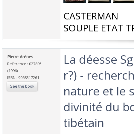
‎CASTERMAN 
SOUPLE ETAT T
‎La déesse Sg
‎Pierre Arènes‎
Reference : 027895
r?) - recherc
(1996)
ISBN : 9068317261
nature et le 
See the book
divinité du 
tibétain‎