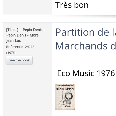
‎Très bon ‎
‎Partition de 
‎[Tibet ] - ‎ ‎Pepin Denis -
Pépin Denis - Morel
Jean-Luc‎
Marchands de
Reference : 24212
(1976)
See the book
‎ Eco Music 1976‎