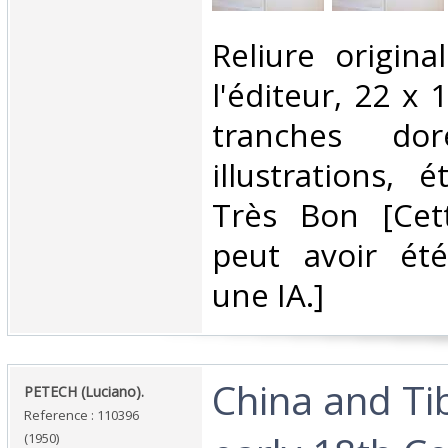
‎Reliure origin
l'éditeur, 22 x 
tranches doré
illustrations, 
Très Bon [Cett
peut avoir été
une IA.]‎
‎China and Ti
‎PETECH (Luciano).‎
Reference : 110396
(1950)