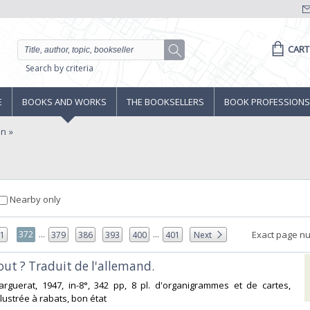
CART
Search by criteria
E
BOOKS AND WORKS
THE BOOKSELLERS
BOOK PROFESSIONS
on
Nearby only
...
...
372
Exact page n
71
379
386
393
400
401
Next
tout ? Traduit de l'allemand.‎
arguerat, 1947, in-8°, 342 pp, 8 pl. d'organigrammes et de cartes,
llustrée à rabats, bon état‎