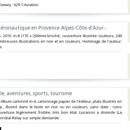
 Dewey : 629.1-Aviation‎
aéronautique en Provence-Alpes-Côte-d'Azur.-‎
as. 2010. In-8 (170 x 260mm) broché, couverture illustrée couleurs, 249
mbreuses illustrations en noir et en couleurs. Hommage de l'auteur.
.‎
lle, aventures, sports, tourisme‎
 Album cartonné In-4, cartonnage papier de l'éditeur, plats illustrés en
p., illustré dans le texte en noir ou en couleurs, sans date ; coins
erture légèrement frottée, très bon état. Livraison a domicile (La
ondial Relay sur simple demande.‎