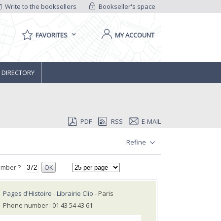
Write to the booksellers
Bookseller's space
FAVORITES
MY ACCOUNT
 DIRECTORY
PDF
RSS
E-MAIL
Refine
umber ?
OK
Pages d'Histoire - Librairie Clio
- Paris
Phone number : 01 43 54 43 61