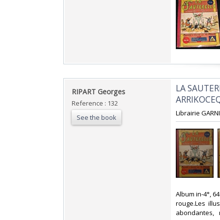
‎LA SAUTER
‎RIPART Georges‎
ARRIKOCEQ)
Reference : 132
‎Librairie GARNI
See the book
‎Album in-4°, 6
rouge.Les ill
abondantes, m