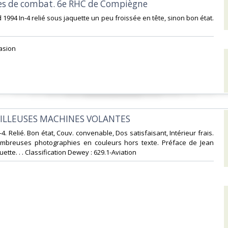
res de combat. 6e RHC de Compiègne‎
 1994 In-4 relié sous jaquette un peu froissée en tête, sinon bon état.
asion ‎
EILLEUSES MACHINES VOLANTES‎
n-4. Relié. Bon état, Couv. convenable, Dos satisfaisant, Intérieur frais.
mbreuses photographies en couleurs hors texte. Préface de Jean
uette. . . Classification Dewey : 629.1-Aviation‎