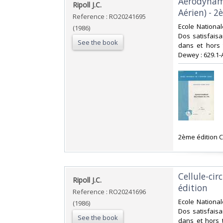
‎Aérodyna
‎Ripoll J.C.‎
Aérien) - 2
Reference : RO20241695
‎Ecole National
(1986)
Dos satisfaisa
See the book
dans et hors t
Dewey : 629.1-A
‎2ème édition C
‎Cellule-ci
‎Ripoll J.C.‎
édition‎
Reference : RO20241696
‎Ecole National
(1986)
Dos satisfaisa
See the book
dans et hors t