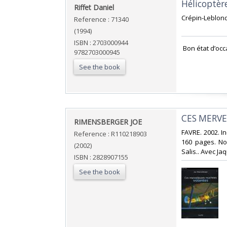
‎Hélicoptè
‎Riffet Daniel‎
‎Crépin-Leblond
Reference : 71340
(1994)
ISBN : 2703000944
‎ Bon état d’occ
9782703000945
See the book
‎CES MERV
‎RIMENSBERGER JOE‎
‎FAVRE. 2002. I
Reference : R110218903
160 pages. No
(2002)
Salis.. Avec Jaq
ISBN : 2828907155
See the book