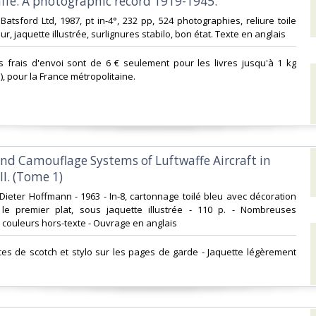
ffe. A photographic record 1919-1945.‎
 Batsford Ltd, 1987, pt in-4°, 232 pp, 524 photographies, reliure toile
ur, jaquette illustrée, surlignures stabilo, bon état. Texte en anglais‎
s frais d'envoi sont de 6 € seulement pour les livres jusqu'à 1 kg
i), pour la France métropolitaine.‎
and Camouflage Systems of Luftwaffe Aircraft in
I. (Tome 1)‎
s Dieter Hoffmann - 1963 - In-8, cartonnage toilé bleu avec décoration
le premier plat, sous jaquette illustrée - 110 p. - Nombreuses
n couleurs hors-texte - Ouvrage en anglais‎
aces de scotch et stylo sur les pages de garde - Jaquette légèrement