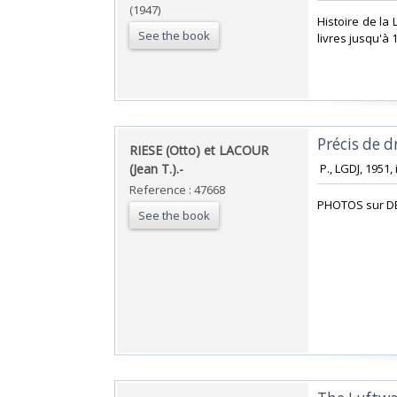
(1947)
‎Histoire de la
See the book
livres jusqu'à 1
‎Précis de d
‎RIESE (Otto) et LACOUR
(Jean T.).-‎
‎ P., LGDJ, 1951
Reference : 47668
‎PHOTOS sur D
See the book