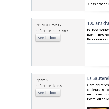
‎ Classification
‎100 ans d'
‎RIONDET Yves.-‎
‎In Libro Verit
Reference : ORD-9169
pages, très no
See the book
Bon exemplaire
‎La Sautere
‎Ripart G.‎
‎Garnier Frères
Reference : kk105
couleurs, 63 p
See the book
émoussés, couv
Poste) ou en M