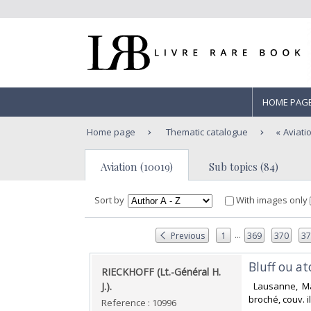
HOME PAG
Home page
Thematic catalogue
Aviati
Aviation (10019)
Sub topics (84)
Sort by
With images only
...
Previous
1
369
370
3
‎Bluff ou a
‎RIECKHOFF (Lt.-Général H.
J.).‎
‎ Lausanne, M
broché, couv. i
Reference : 10996