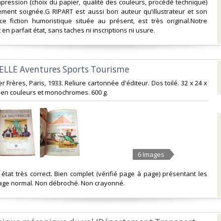
mpression (choix du papier, qualité des couleurs, procédé technique)
rement soignée.G RIPART est aussi bon auteur qu’illustrateur et son
ce fiction humoristique située au présent, est très original.Notre
en parfait état, sans taches ni inscriptions ni usure.‎
ELLE Aventures Sports Tourisme‎
ier Frères, Paris, 1933. Reliure cartonnée d'éditeur. Dos toilé. 32 x 24 x
 en couleurs et monochromes. 600 g.‎
6 Images
 état très correct. Bien complet (vérifié page à page) présentant les
age normal. Non débroché. Non crayonné. ‎