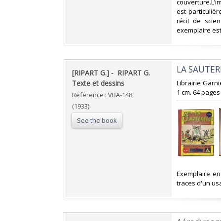
couverture.L’i
est particuliè
récit de scien
exemplaire est 
‎LA SAUTER
‎[RIPART G.] - ‎ ‎RIPART G.
Texte et dessins‎
‎Librairie Garn
1 cm. 64 pages
Reference : VBA-148
(1933)
See the book
‎Exemplaire en
traces d'un us