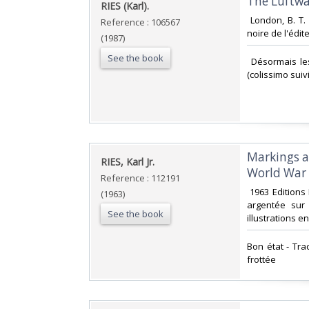
‎The Luftwa
‎RIES (Karl).‎
‎ London, B. T.
Reference : 106567
noire de l'édite
(1987)
See the book
‎ Désormais le
(colissimo suiv
‎Markings 
‎RIES, Karl Jr.‎
World War I
Reference : 112191
‎ 1963 Edition
(1963)
argentée sur 
See the book
illustrations e
‎Bon état - Tr
frottée ‎