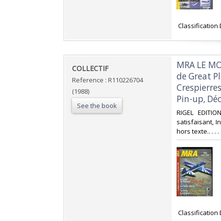
‎ Classification
‎MRA LE MO
‎COLLECTIF‎
de Great Pl
Reference : R110226704
Crespierres
(1988)
Pin-up, Déc
See the book
‎RIGEL EDITIO
satisfaisant, I
hors texte.. . .
‎ Classification