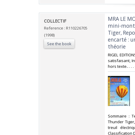
‎MRA LE MO
‎COLLECTIF‎
mini-montgo
Reference : R110226705
Tiger, Repo
(1998)
encarté : u
See the book
théorie‎
‎RIGEL EDITIO
satisfaisant, I
hors texte.. . .
‎Sommaire : T
Thunder Tiger,
treuil élect
Classification 