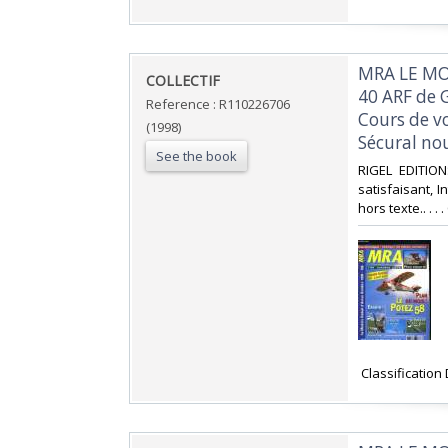
‎MRA LE MO
‎COLLECTIF‎
40 ARF de G
Reference : R110226706
Cours de vo
(1998)
Sécural nou
See the book
‎RIGEL EDITIO
satisfaisant, I
hors texte.. . .
‎ Classification