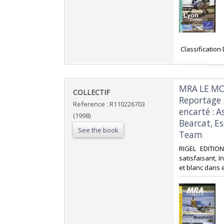
‎ Classification
‎MRA LE MO
‎COLLECTIF‎
Reportage :
Reference : R110226703
encarté : A
(1998)
Bearcat, Es
See the book
Team‎
‎RIGEL EDITIO
satisfaisant, I
et blanc dans et