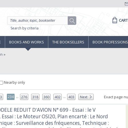
CART
Search by criteria
E
BOOKS AND WORKS
THE BOOKSELLERS
BOOK PROFESSIONS
on
Nearby only
...
...
234
Exact page n
33
276
318
360
402
403
Next
DELE REDUIT D'AVION N° 699 - Essai : le V
 Essai : Le Moteur OSI20, Plan encarté : Le Nord
ique : Surveillance des fréquences, Technique :