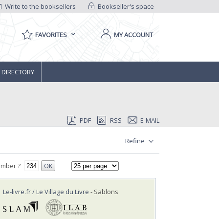
Write to the booksellers
Bookseller's space
FAVORITES
MY ACCOUNT
 DIRECTORY
PDF
RSS
E-MAIL
Refine
umber ?
OK
Le-livre.fr / Le Village du Livre
- Sablons