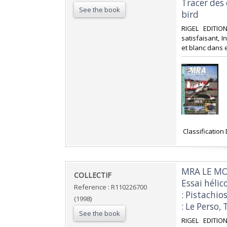
Tracer des 
See the book
bird‎
‎RIGEL EDITIO
satisfaisant, I
et blanc dans et
‎ Classification
‎MRA LE MO
‎COLLECTIF‎
Essai hélic
Reference : R110226700
: Pistachio
(1998)
: Le Perso,
See the book
‎RIGEL EDITIO