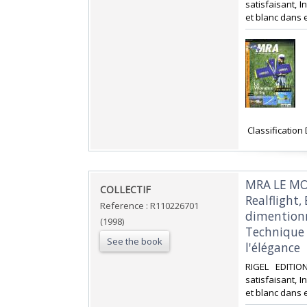
satisfaisant, I
et blanc dans et
‎ Classification
‎MRA LE MO
‎COLLECTIF‎
Realflight,
Reference : R110226701
dimentionne
(1998)
Technique :
See the book
l'élégance‎
‎RIGEL EDITI
satisfaisant, I
et blanc dans et