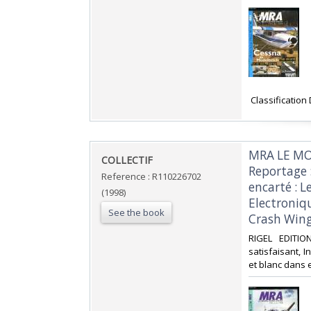
‎ Classification
‎MRA LE MO
‎COLLECTIF‎
Reportage 
Reference : R110226702
encarté : L
(1998)
Electroniqu
See the book
Crash Wing
‎RIGEL EDITIO
satisfaisant, I
et blanc dans et