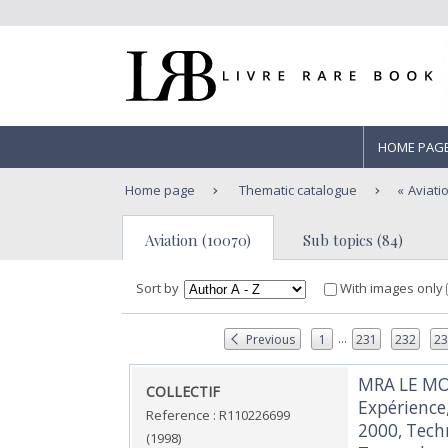
HOME PAG
Home page
Thematic catalogue
Aviati
Aviation (10070)
Sub topics (84)
Sort by
With images only
...
Previous
1
231
232
2
‎MRA LE MO
‎COLLECTIF‎
Expérience,
Reference : R110226699
2000, Techn
(1998)