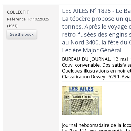
‎LES AILES N° 1825 - Le 
‎COLLECTIF‎
La téocère propose un qu
Reference : R110229325
tonnes, Après le voyage 
(1961)
retro-fusées des engins s
See the book
au Nord 3400, la fête du G
Leclère Major Général‎
‎BUREAU DU JOURNAL. 12 mai 19
Couv. convenable, Dos satisfaisa
Quelques illustrations en noir et 
Classification Dewey : 629.1-Aviat
‎Journal hebdomadaire de la lo