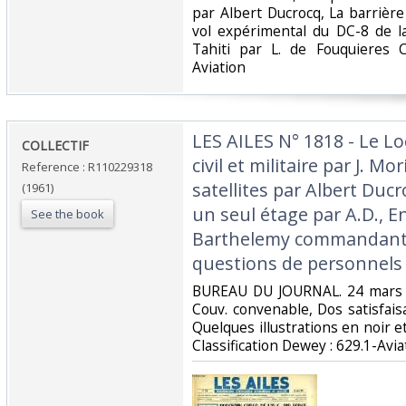
par Albert Ducrocq, La barrière 
vol expérimental du DC-8 de la
Tahiti par L. de Fouquieres C
Aviation‎
‎LES AILES N° 1818 - Le L
‎COLLECTIF‎
civil et militaire par J. M
Reference : R110229318
satellites par Albert Ducr
(1961)
un seul étage par A.D., E
See the book
Barthelemy commandant 
questions de personnels‎
‎BUREAU DU JOURNAL. 24 mars 1
Couv. convenable, Dos satisfaisa
Quelques illustrations en noir et 
Classification Dewey : 629.1-Aviat