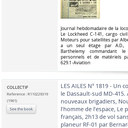
‎Journal hebdomadaire de la lo
Le Lockheed C-141, cargo civil 
Moteurs pour satellites par Alb
a un seul étage par A.D., 
Barthelemy commandant le 
personnels et de matériels par
629.1-Aviation‎
‎LES AILES N° 1819 - Un 
‎COLLECTIF‎
le Dassault-sud MD-415. A
Reference : R110229319
nouveaux brigadiers, No
(1961)
l'homme de l'espace, Le 
See the book
français, 2h13 de vol san
planeur RF-01 par Bernar