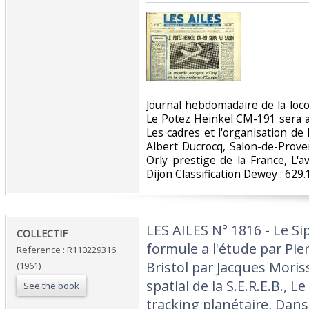
‎Journal hebdomadaire de la lo
Le Potez Heinkel CM-191 sera a
Les cadres et l'organisation de l
Albert Ducrocq, Salon-de-Prov
Orly prestige de la France, L'a
Dijon Classification Dewey : 629.1
‎LES AILES N° 1816 - Le Si
‎COLLECTIF‎
formule a l'étude par Pie
Reference : R110229316
Bristol par Jacques Mori
(1961)
spatial de la S.E.R.E.B., 
See the book
tracking planétaire, Dan