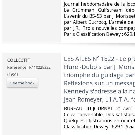
‎Journal hebdomadaire de la lo
Le Grumman Gulfstream débo
L'avenir du BS-53 par J. Morisse
par Albert Ducrocq, L'armée de 
par J.R., Trois nouvelles comp
Paris Classification Dewey : 629.1
‎LES AILES N° 1822 - Le pr
‎COLLECTIF‎
Hurel-Dubois par J. Moris
Reference : R110229322
triomphe du guidage par 
(1961)
Réflexions sur un messag
See the book
Kennedy s'adresse a la n
Jean Romeyer, L'I.A.T.A. fa
‎BUREAU DU JOURNAL. 21 avril 1
Couv. convenable, Dos satisfaisa
Quelques illustrations en noir et 
Classification Dewey : 629.1-Aviat