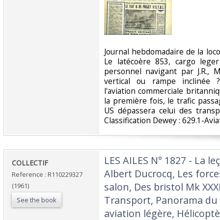
‎Journal hebdomadaire de la lo
Le latécoère 853, cargo leger 
personnel navigant par J.R., 
vertical ou rampe inclinée 
l'aviation commerciale britann
la première fois, le trafic pass
US dépassera celui des transpo
Classification Dewey : 629.1-Aviat
‎LES AILES N° 1827 - La l
‎COLLECTIF‎
Albert Ducrocq, Les forc
Reference : R110229327
salon, Des bristol Mk XXXI
(1961)
Transport, Panorama du m
See the book
aviation légère, Hélicoptè