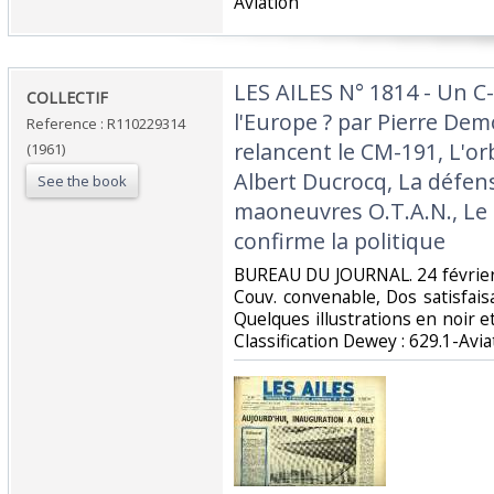
Aviation‎
‎LES AILES N° 1814 - Un C
‎COLLECTIF‎
l'Europe ? par Pierre Dem
Reference : R110229314
relancent le CM-191, L'or
(1961)
Albert Ducrocq, La défen
See the book
maoneuvres O.T.A.N., Le 
confirme la politique‎
‎BUREAU DU JOURNAL. 24 février 
Couv. convenable, Dos satisfaisa
Quelques illustrations en noir et 
Classification Dewey : 629.1-Aviat