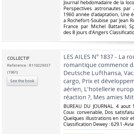
‎Journal hebdomadaire de la lo
Perspectives astronautes par 
1960 année d'adaptation, Une é
a Rochefort-Soubise par Jean R
France par Michel Battarel, S
des 8 jours d'Angers Classificati
‎LES AILES N° 1837 - La r
‎COLLECTIF‎
romantique commence da
Reference : R110229337
Deutsche Lufthansa, Vac
(1961)
cargo, Prix et développe
See the book
aérien, L'hotellerie europ
réaction ?, Mes amies Mit
‎BUREAU DU JOURNAL. 4 aout 19
Couv. convenable, Dos satisfaisa
Quelques illustrations en noir et 
Classification Dewey : 629.1-Aviat