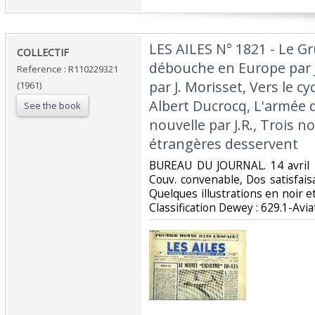
‎LES AILES N° 1821 - Le
‎COLLECTIF‎
débouche en Europe par J
Reference : R110229321
par J. Morisset, Vers le 
(1961)
Albert Ducrocq, L'armée d
See the book
nouvelle par J.R., Trois 
étrangères desservent‎
‎BUREAU DU JOURNAL. 14 avril 1
Couv. convenable, Dos satisfaisa
Quelques illustrations en noir et 
Classification Dewey : 629.1-Aviat