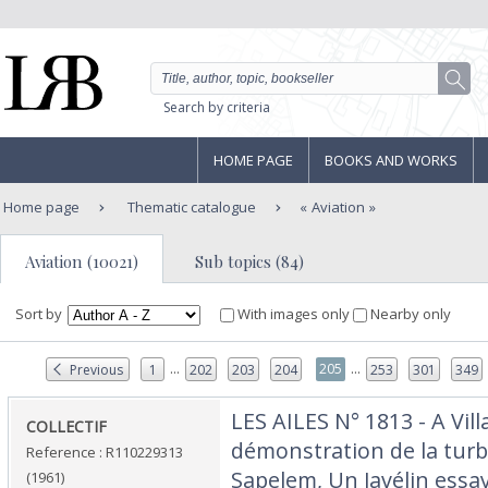
Search by criteria
HOME PAGE
BOOKS AND WORKS
Home page
Thematic catalogue
Aviation
Aviation (10021)
Sub topics (84)
Sort by
With images only
Nearby only
...
...
205
Previous
1
202
203
204
253
301
349
‎LES AILES N° 1813 - A Vi
‎COLLECTIF‎
démonstration de la turb
Reference : R110229313
Sapelem, Un Javélin essa
(1961)