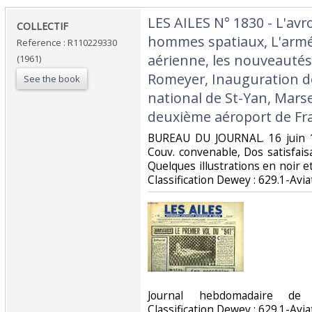
‎LES AILES N° 1830 - L'av
‎COLLECTIF‎
hommes spatiaux, L'armée 
Reference : R110229330
aérienne, les nouveautés
(1961)
Romeyer, Inauguration de
See the book
national de St-Yan, Mars
deuxième aéroport de Fra
‎BUREAU DU JOURNAL. 16 juin 1
Couv. convenable, Dos satisfaisa
Quelques illustrations en noir et 
Classification Dewey : 629.1-Aviat
‎Journal hebdomadaire de 
Classification Dewey : 629.1-Aviat