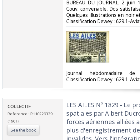
‎BUREAU DU JOURNAL. 2 juin 19
Couv. convenable, Dos satisfaisa
Quelques illustrations en noir et 
Classification Dewey : 629.1-Aviat
‎Journal hebdomadaire de 
Classification Dewey : 629.1-Aviat
‎LES AILES N° 1829 - Le p
‎COLLECTIF‎
spatiales par Albert Ducr
Reference : R110229329
forces aériennes alliées a
(1961)
plus d'enregistrement d
See the book
invalides, Vers l'intégrat