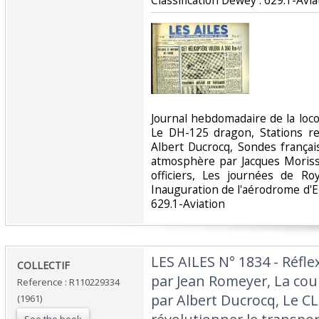
Classification Dewey : 629.1-Aviat
‎Journal hebdomadaire de la lo
Le DH-125 dragon, Stations re
Albert Ducrocq, Sondes françai
atmosphère par Jacques Morisse
officiers, Les journées de R
Inauguration de l'aérodrome d'E
629.1-Aviation‎
‎LES AILES N° 1834 - Réfl
‎COLLECTIF‎
par Jean Romeyer, La cou
Reference : R110229334
par Albert Ducrocq, Le CL 
(1961)