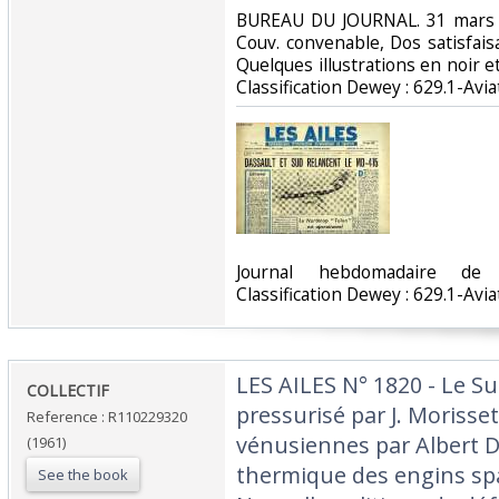
‎BUREAU DU JOURNAL. 31 mars 1
Couv. convenable, Dos satisfaisa
Quelques illustrations en noir et 
Classification Dewey : 629.1-Aviat
‎Journal hebdomadaire de 
Classification Dewey : 629.1-Aviat
‎LES AILES N° 1820 - Le S
‎COLLECTIF‎
pressurisé par J. Morisse
Reference : R110229320
vénusiennes par Albert D
(1961)
thermique des engins spa
See the book