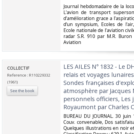
‎Journal hebdomadaire de la lo
L'avion de transport superso
d'amélioration grace a l'aspirati
d'un sympsium, Ecoles de l'ai
Ecole nationale de l'aviation civ
radar S.R. 910 par M.R. Buron 
Aviation‎
‎LES AILES N° 1832 - Le D
‎COLLECTIF‎
relais et voyages lunaire
Reference : R110229332
Sondes françaises d'expl
(1961)
atmosphère par Jacques Mo
See the book
personnels officiers, Les
Royaumont par Charles C
‎BUREAU DU JOURNAL. 30 juin 1
Couv. convenable, Dos satisfaisa
Quelques illustrations en noir et 