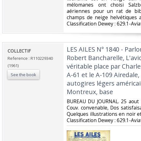
mélomanes ont choisi Salzb
aériennes pour un rat de bib
champs de neige helvétiques a
Classification Dewey : 629.1-Aviat
‎LES AILES N° 1840 - Parl
‎COLLECTIF‎
Robert Bancharelle, L'avio
Reference : R110229340
véritable place par Charle
(1961)
A-61 et le A-109 Airedale,
See the book
autogires légers américai
Montreux, base‎
‎BUREAU DU JOURNAL. 25 aout 1
Couv. convenable, Dos satisfaisa
Quelques illustrations en noir et 
Classification Dewey : 629.1-Aviat