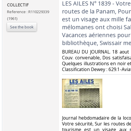
‎LES AILES N° 1839 - Votre
‎COLLECTIF‎
routes de la Panam, Pour
Reference : R110229339
est un visage aux mille fa
(1961)
mélomanes ont choisi Sal
See the book
Vacances aériennes pour
bibliothèque, Swissair me
‎BUREAU DU JOURNAL. 18 aout 1
Couv. convenable, Dos satisfaisa
Quelques illustrations en noir et 
Classification Dewey : 629.1-Aviat
‎Journal hebdomadaire de la lo
Votre sécurité, Sur les routes d
tourisme est un visage aux mi