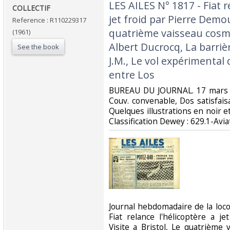
‎LES AILES N° 1817 - Fiat r
‎COLLECTIF‎
jet froid par Pierre Demoul
Reference : R110229317
quatrième vaisseau cosm
(1961)
Albert Ducrocq, La barrièr
See the book
J.M., Le vol expérimental 
entre Los‎
‎BUREAU DU JOURNAL. 17 mars 1
Couv. convenable, Dos satisfaisa
Quelques illustrations en noir et 
Classification Dewey : 629.1-Aviat
‎Journal hebdomadaire de la lo
Fiat relance l'hélicoptère a j
Visite a Bristol, Le quatrième