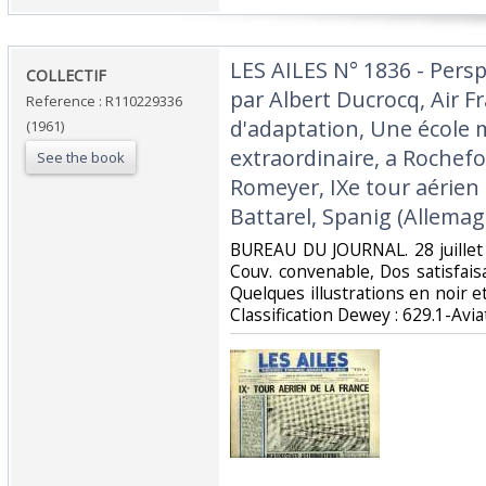
‎LES AILES N° 1836 - Pers
‎COLLECTIF‎
par Albert Ducrocq, Air F
Reference : R110229336
d'adaptation, Une école
(1961)
extraordinaire, a Rochefo
See the book
Romeyer, IXe tour aérien 
Battarel, Spanig (Allemag
‎BUREAU DU JOURNAL. 28 juillet 
Couv. convenable, Dos satisfaisa
Quelques illustrations en noir et 
Classification Dewey : 629.1-Aviat