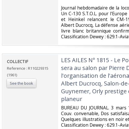
‎Journal hebdomadaire de la lo
Un C-130 S.T.O.L. pour l'Europe
et Heinkel relancent le CM-1
Albert Ducrocq, La défense aér
livre blanc britannique confir
Classification Dewey : 629.1-Aviat
‎LES AILES N° 1815 - Le P
‎COLLECTIF‎
sera au salon par Pierre 
Reference : R110229315
l'organisation de l'aérona
(1961)
Albert Ducrocq, Salon-de
See the book
Guynemer, Orly prestige d
planeur‎
‎BUREAU DU JOURNAL. 3 mars 19
Couv. convenable, Dos satisfaisa
Quelques illustrations en noir et 
Classification Dewey : 629.1-Aviat