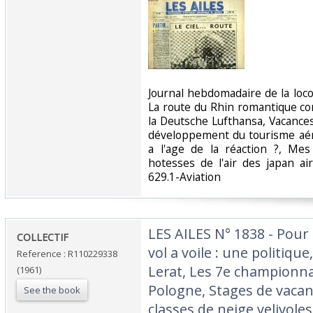
‎Journal hebdomadaire de la lo
La route du Rhin romantique c
la Deutsche Lufthansa, Vacances
développement du tourisme aér
a l'age de la réaction ?, Me
hotesses de l'air des japan air
629.1-Aviation‎
‎LES AILES N° 1838 - Pou
‎COLLECTIF‎
vol a voile : une politiqu
Reference : R110229338
Lerat, Les 7e championnat
(1961)
Pologne, Stages de vacanc
See the book
classes de neige velivoles