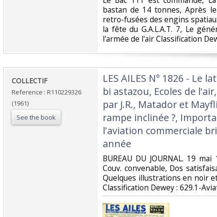
Le Bac 111 est commandé, La
bastan de 14 tonnes, Après le
retro-fusées des engins spatiau
la fête du G.A.L.A.T. 7, Le gén
l'armée de l'air Classification De
‎LES AILES N° 1826 - Le la
‎COLLECTIF‎
bi astazou, Ecoles de l'ai
Reference : R110229326
par J.R., Matador et Mayfl
(1961)
rampe inclinée ?, Import
See the book
l'aviation commerciale br
année‎
‎BUREAU DU JOURNAL. 19 mai 19
Couv. convenable, Dos satisfaisa
Quelques illustrations en noir et 
Classification Dewey : 629.1-Aviat