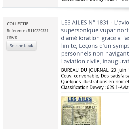
‎LES AILES N° 1831 - L'av
‎COLLECTIF‎
supersonique vupar nort
Reference : R110229331
d'amélioration grace a l'
(1961)
limite, Leçons d'un sympsi
See the book
personnels non navigants
l'aviation civile, inaugurat
‎BUREAU DU JOURNAL. 23 juin 1
Couv. convenable, Dos satisfaisa
Quelques illustrations en noir et 
Classification Dewey : 629.1-Aviat