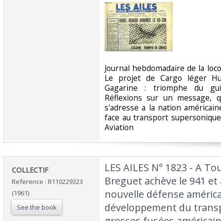
‎Journal hebdomadaire de la lo
Le projet de Cargo léger Hur
Gagarine : triomphe du gui
Réflexions sur un message, 
s'adresse a la nation américain
face au transport supersonique 
Aviation‎
‎LES AILES N° 1823 - A To
‎COLLECTIF‎
Breguet achève le 941 et 
Reference : R110229323
nouvelle défense américa
(1961)
développement du transpor
See the book
grosses fusées américain