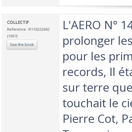
‎L'AERO N° 14
‎COLLECTIF‎
Reference : R110222692
prolonger les
(1937)
See the book
pour les pri
records, Il ét
sur terre que
touchait le c
Pierre Cot, Pa