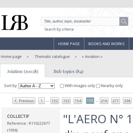
Search by criteria
HOME PAGE
BOOKS AND WORKS
Home page
Thematic catalogue
Aviation
Aviation (10028)
Sub topics (84)
Sort by
With images only
Nearby only
...
...
155
Previous
1
152
153
154
216
277
338
‎"L'AERO N° 14
‎COLLECTIF‎
Reference : R110222677
(1936)