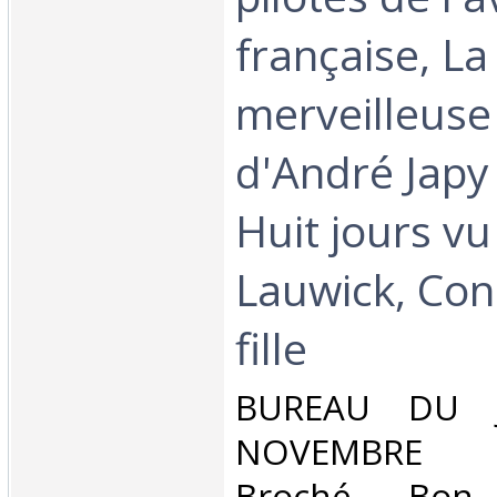
française, La
merveilleus
d'André Japy 
Huit jours v
Lauwick, Con
fille‎
‎BUREAU DU 
NOVEMBRE 1
Broché. Bon 