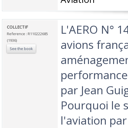
‎L'AERO N° 14
‎COLLECTIF‎
Reference : R110222685
avions frança
(1936)
See the book
aménagemen
performances
par Jean Gui
Pourquoi le 
l'aviation pa