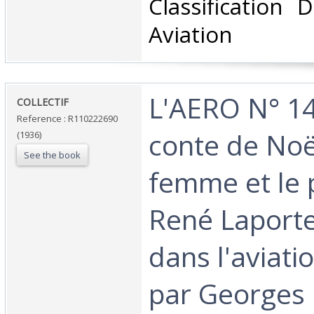
Classification 
Aviation‎
‎L'AERO N° 1
‎COLLECTIF‎
Reference : R110222690
conte de Noë
(1936)
See the book
femme et le p
René Laporte
dans l'aviati
par Georges 