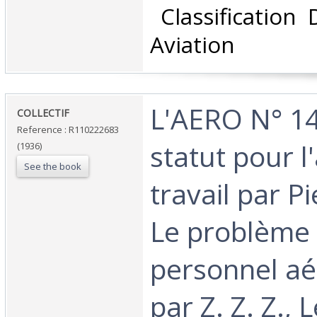
‎ Classification
Aviation‎
‎L'AERO N° 1
‎COLLECTIF‎
Reference : R110222683
statut pour l
(1936)
See the book
travail par P
Le problème
personnel aé
par Z. Z. Z., 