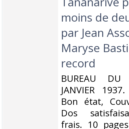
Tananarive p
moins de deu
par Jean Asso
Maryse Basti
record‎
‎BUREAU DU 
JANVIER 1937. 
Bon état, Couv
Dos satisfaisa
frais. 10 page