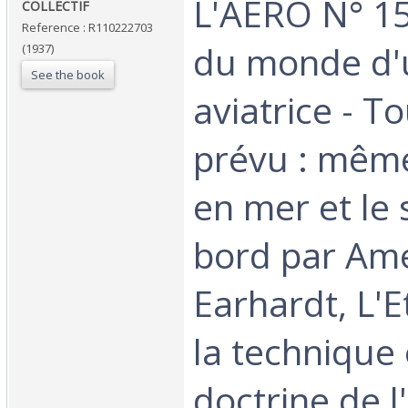
‎L'AERO N° 15
‎COLLECTIF‎
Reference : R110222703
du monde d'
(1937)
See the book
aviatrice - To
prévu : mêm
en mer et le
bord par Ame
Earhardt, L'E
la technique 
doctrine de l