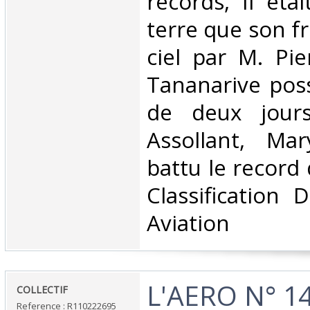
records, Il éta
terre que son fr
ciel par M. Pie
Tananarive pos
de deux jour
Assollant, Ma
battu le record
Classification 
Aviation‎
‎L'AERO N° 14
‎COLLECTIF‎
Reference : R110222695