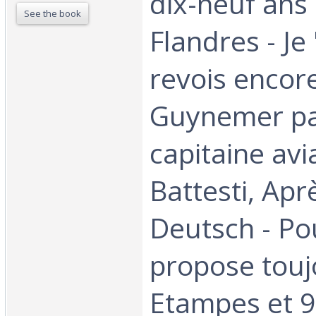
dix-neuf ans
See the book
Flandres - Je
revois encore
Guynemer pa
capitaine avi
Battesti, Apr
Deutsch - Po
propose touj
Etampes et 9 