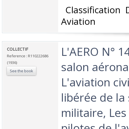
‎ Classification
Aviation‎
‎L'AERO N° 1
‎COLLECTIF‎
Reference : R110222686
salon aérona
(1936)
See the book
L'aviation civ
libérée de la
militaire, Le
pilotes de l'a