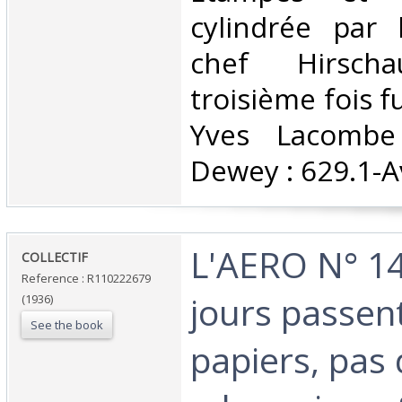
cylindrée par 
chef Hirsch
troisième fois f
Yves Lacombe C
Dewey : 629.1-Av
‎L'AERO N° 14
‎COLLECTIF‎
Reference : R110222679
jours passent
(1936)
See the book
papiers, pas