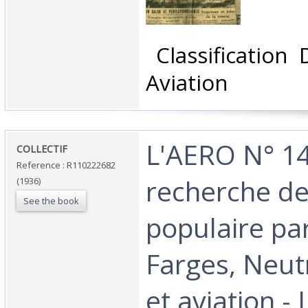
‎ Classification
Aviation‎
‎L'AERO N° 14
‎COLLECTIF‎
Reference : R110222682
recherche de
(1936)
See the book
populaire par
Farges, Neutr
et aviation - 