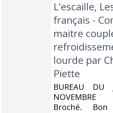
L'escaille, L
français - C
maitre coupl
refroidissem
lourde par C
Piette‎
‎BUREAU DU 
NOVEMBRE 1
Broché. Bon 