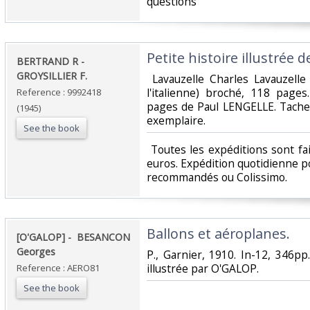
questions‎
‎Petite histoire illustrée d
‎BERTRAND R -
GROYSILLIER F.‎
‎ Lavauzelle Charles Lavauzell
l'italienne) broché, 118 pages
Reference : 9992418
pages de Paul LENGELLE. Tache 
(1945)
exemplaire.‎
See the book
‎ Toutes les expéditions sont f
euros. Expédition quotidienne po
recommandés ou Colissimo. ‎
‎Ballons et aéroplanes.‎
‎[O'GALOP] - ‎ ‎BESANCON
Georges‎
‎P., Garnier, 1910. In-12, 346pp.,
illustrée par O'GALOP.‎
Reference : AERO81
See the book