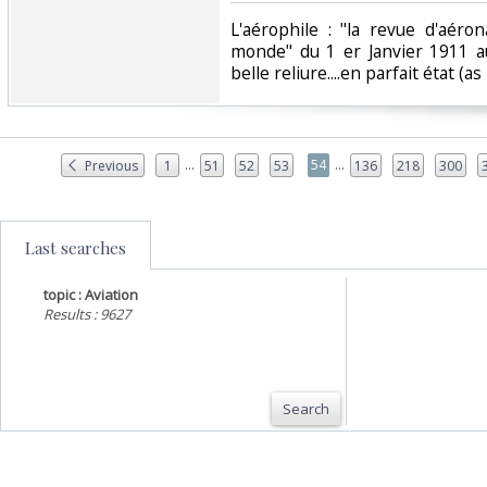
‎L'aérophile : "la revue d'aér
monde" du 1 er Janvier 1911 au 
belle reliure....en parfait état (as
...
...
54
Previous
1
51
52
53
136
218
300
Last searches
topic : Aviation
Results : 9627
Search