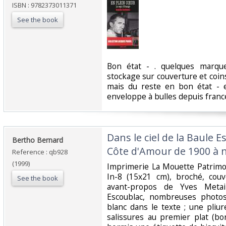
ISBN : 9782373011371
See the book
‎Bon état - . quelques marqu
stockage sur couverture et coin
mais du reste en bon état - 
enveloppe à bulles depuis france
‎Dans le ciel de la Baule 
‎Bertho Bernard‎
Côte d'Amour de 1900 à n
Reference : qb928
(1999)
‎Imprimerie La Mouette Patrim
In-8 (15x21 cm), broché, couv
See the book
avant-propos de Yves Metai
Escoublac, nombreuses photos 
blanc dans le texte ; une pliu
salissures au premier plat (bor