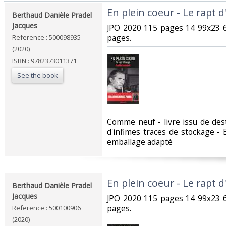
‎En plein coeur - Le rapt 
‎Berthaud Danièle Pradel
Jacques‎
‎JPO 2020 115 pages 14 99x23 
pages.‎
Reference : 500098935
(2020)
ISBN : 9782373011371
See the book
‎Comme neuf - livre issu de de
d'infimes traces de stockage 
emballage adapté‎
‎En plein coeur - Le rapt 
‎Berthaud Danièle Pradel
Jacques‎
‎JPO 2020 115 pages 14 99x23 
pages.‎
Reference : 500100906
(2020)