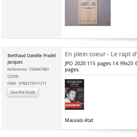
‎En plein coeur - Le rapt 
‎Berthaud Danièle Pradel
Jacques‎
‎JPO 2020 115 pages 14 99x23 
pages.‎
Reference : 500047681
(2020)
ISBN : 9782373011371
See the book
‎Mauvais état‎