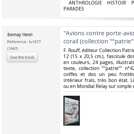
‎ ANTHROLOGIE HISTOIR P
PARADES‎
‎"Avions contre porte-avi
‎Bernay Henri‎
corail (collection ""patrie"
Reference : lu1677
(1947)
‎F. Rouff, éditeur Collection Patr
12 (15 x 20,5 cm.), fascicule do
See the book
en couleurs, 24 pages, illustra
texte, collection ""patrie"" n°42
coiffes et dos un peu frotté
intérieur frais, très bon état. L
ou en Mondial Relay sur simple 