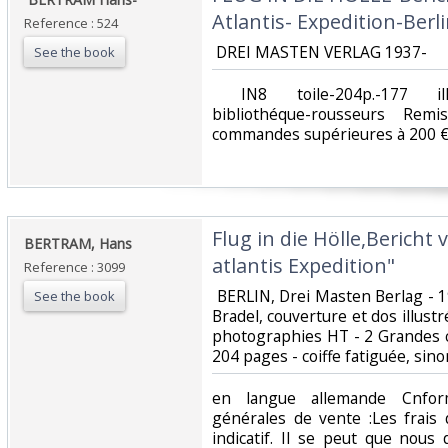
Atlantis- Expedition-Berlin
Reference : 524
‎ DREI MASTEN VERLAG 1937- ‎
See the book
‎ IN8 toile-204p.-177 ill.
bibliothéque-rousseurs Re
commandes supérieures à 200 €
‎Flug in die Hölle,Bericht
‎BERTRAM, Hans‎
atlantis Expedition"‎
Reference : 3099
‎ BERLIN, Drei Masten Berlag - 19
See the book
Bradel, couverture et dos illus
photographies HT - 2 Grandes c
204 pages - coiffe fatiguée, sin
‎en langue allemande Cnfo
générales de vente :Les frais 
indicatif. Il se peut que nous