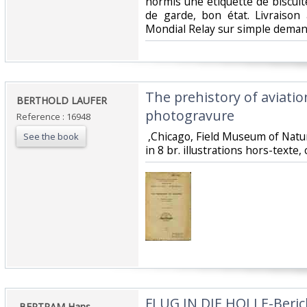
hormis une étiquette de biscui
de garde, bon état. Livraison
Mondial Relay sur simple demand
‎The prehistory of aviation
‎BERTHOLD LAUFER ‎
photogravure‎
Reference : 16948
‎ ,Chicago, Field Museum of Natur
See the book
in 8 br. illustrations hors-texte, 
‎FLUG IN DIE HOLLE-Beric
‎ BERTRAM Hans- ‎