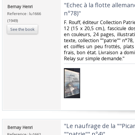
‎"Echec à la flotte alleman
‎Bernay Henri‎
n°78)"‎
Reference : lu1666
(1949)
‎F. Rouff, éditeur Collection Patr
12 (15 x 20,5 cm.), fascicule do
See the book
en couleurs, 24 pages, illustra
texte, collection ""patrie"" n°78, 
et coiffes un peu frottés, plats
frais, bon état. Livraison a dom
Relay sur simple demande."‎
‎"Le naufrage de la ""Picar
‎Bernay Henri‎
""patrie"" n°4)"‎
Reference : lu1662