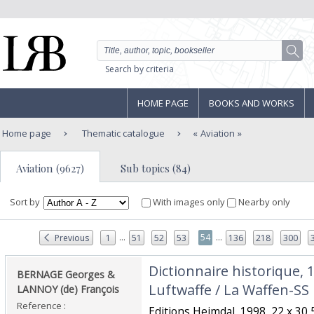
Search by criteria
HOME PAGE
BOOKS AND WORKS
Home page
Thematic catalogue
Aviation
Aviation (9627)
Sub topics (84)
Sort by
With images only
Nearby only
...
...
54
Previous
1
51
52
53
136
218
300
‎Dictionnaire historique, 
‎BERNAGE Georges &
Luftwaffe / La Waffen-SS‎
LANNOY (de) François‎
Reference :
‎Editions Heimdal, 1998, 22 x 3