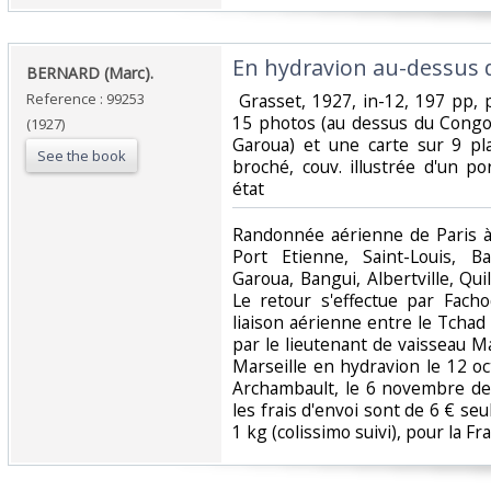
‎En hydravion au-dessus d
‎BERNARD (Marc).‎
Reference : 99253
‎ Grasset, 1927, in-12, 197 pp
15 photos (au dessus du Congo
(1927)
Garoua) et une carte sur 9 pla
See the book
broché, couv. illustrée d'un po
état‎
‎Randonnée aérienne de Paris 
Port Etienne, Saint-Louis, B
Garoua, Bangui, Albertville, Qu
Le retour s'effectue par Fach
liaison aérienne entre le Tchad
par le lieutenant de vaisseau Ma
Marseille en hydravion le 12 oct
Archambault, le 6 novembre de
les frais d'envoi sont de 6 € seu
1 kg (colissimo suivi), pour la Fr