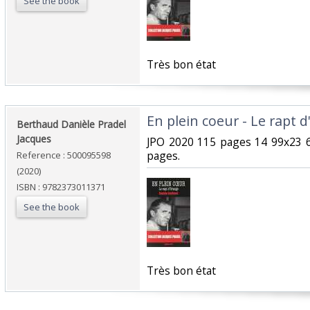
See the book
‎Très bon état‎
‎En plein coeur - Le rapt 
‎Berthaud Danièle Pradel
Jacques‎
‎JPO 2020 115 pages 14 99x23 
pages.‎
Reference : 500095598
(2020)
ISBN : 9782373011371
See the book
‎Très bon état‎