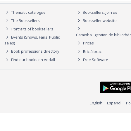
Thematic catalogue
Booksellers, join us
The Booksellers
Bookseller website
Portraits of booksellers
Caminha : gestion de biblioth
Events (Shows, Fairs, Public
sales)
Prices
Book professions directory
Bric à brac
Find our books on Addall
Free Software
English
Español
Po