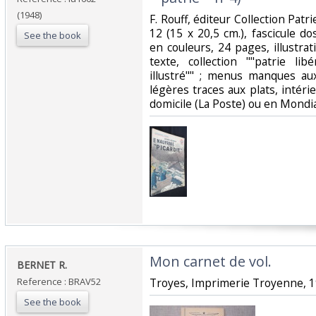
(1948)
‎F. Rouff, éditeur Collection Patr
12 (15 x 20,5 cm.), fascicule do
See the book
en couleurs, 24 pages, illustra
texte, collection ""patrie li
illustré"" ; menus manques aux
légères traces aux plats, intérie
domicile (La Poste) ou en Mondia
‎Mon carnet de vol.‎
‎BERNET R.‎
Reference : BRAV52
‎Troyes, Imprimerie Troyenne, 195
See the book