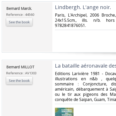
‎Lindbergh. L'ange noir.‎
‎Bernard Marck.‎
Reference : 44560
‎Paris, L'Archipel, 2006 Broch
24x15.5cm., ills. n/b. ho
See the book
9782841876051.‎
‎La bataille aéronavale d
‎Bernard MILLOT‎
Reference : AV1303
‎Editions Larivière 1981 - Do
illustrations en n&b , quel
See the book
sommaire : Conjoncture, disp
américain, débarquement à Saip
ou le tir aux pigeons des Mar
conquête de Saipan, Guam, Tinian,