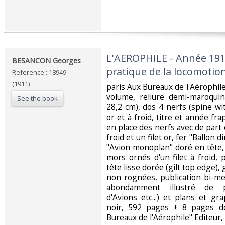
‎L'AEROPHILE - Année 191
‎BESANCON Georges ‎
pratique de la locomotion
Reference : 18949
(1911)
‎paris Aux Bureaux de l'Aérophi
volume, reliure demi-maroquin
See the book
28,2 cm), dos 4 nerfs (spine wi
or et à froid, titre et année frap
en place des nerfs avec de part e
froid et un filet or, fer "Ballon 
"Avion monoplan" doré en tête, 
mors ornés d'un filet à froid, 
tête lisse dorée (gilt top edge),
non rognées, publication bi-m
abondamment illustré de ph
d'Avions etc...) et plans et g
noir, 592 pages + 8 pages de
Bureaux de l'Aérophile" Editeur,‎