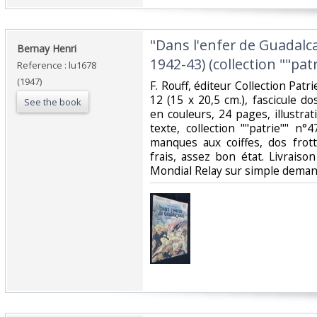
‎"Dans l'enfer de Guadalc
‎Bernay Henri‎
1942-43) (collection ""patr
Reference : lu1678
(1947)
‎F. Rouff, éditeur Collection Patr
12 (15 x 20,5 cm.), fascicule do
See the book
en couleurs, 24 pages, illustra
texte, collection ""patrie"" n°47
manques aux coiffes, dos frotté
frais, assez bon état. Livraiso
Mondial Relay sur simple demand