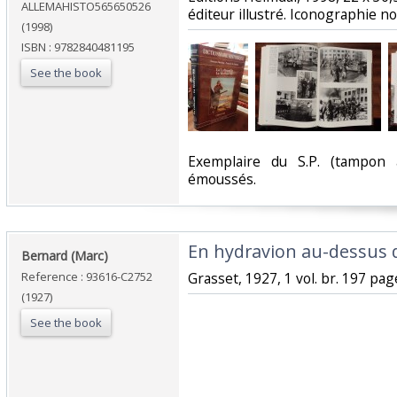
ALLEMAHISTO565650526
éditeur illustré. Iconographie noi
(1998)
ISBN : 9782840481195
See the book
‎Exemplaire du S.P. (tampon 
émoussés.‎
‎En hydravion au-dessus d
‎Bernard (Marc)‎
Reference : 93616-C2752
‎Grasset, 1927, 1 vol. br. 197 page
(1927)
See the book