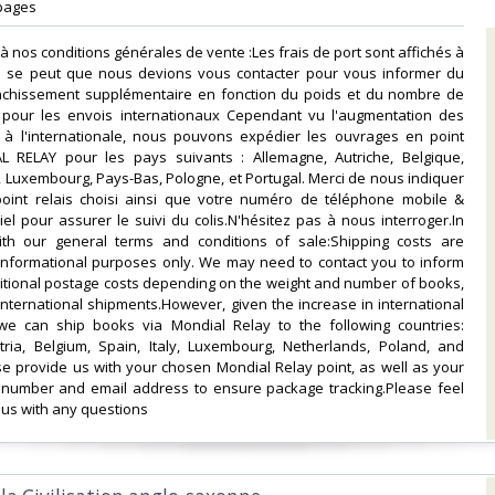
ages ‎
à nos conditions générales de vente :Les frais de port sont affichés à
f. Il se peut que nous devions vous contacter pour vous informer du
anchissement supplémentaire en fonction du poids et du nombre de
ut pour les envois internationaux Cependant vu l'augmentation des
x à l'internationale, nous pouvons expédier les ouvrages en point
L RELAY pour les pays suivants : Allemagne, Autriche, Belgique,
e, Luxembourg, Pays-Bas, Pologne, et Portugal. Merci de nous indiquer
point relais choisi ainsi que votre numéro de téléphone mobile &
el pour assurer le suivi du colis.N'hésitez pas à nous interroger.In
th our general terms and conditions of sale:Shipping costs are
 informational purposes only. We may need to contact you to inform
itional postage costs depending on the weight and number of books,
 international shipments.However, given the increase in international
 we can ship books via Mondial Relay to the following countries:
ria, Belgium, Spain, Italy, Luxembourg, Netherlands, Poland, and
se provide us with your chosen Mondial Relay point, as well as your
number and email address to ensure package tracking.Please feel
 us with any questions‎