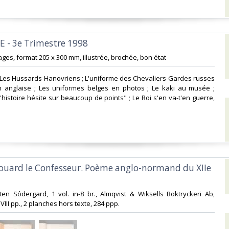
E - 3e Trimestre 1998‎
ges, format 205 x 300 mm, illustrée, brochée, bon état‎
 Les Hussards Hanovriens ; L'uniforme des Chevaliers-Gardes russes
on anglaise ; Les uniformes belges en photos ; Le kaki au musée ;
'histoire hésite sur beaucoup de points" ; Le Roi s'en va-t'en guerre,
Edouard le Confesseur. Poème anglo-normand du XIIe
ten Sôdergard, 1 vol. in-8 br., Almqvist & Wiksells Boktryckeri Ab,
VIII pp., 2 planches hors texte, 284 ppp.‎