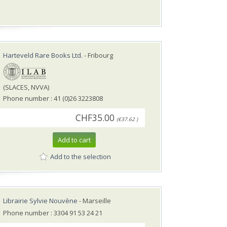
Harteveld Rare Books Ltd.
- Fribourg
(SLACES, NVVA)
Phone number : 41 (0)26 3223808
CHF35.00
(€37.62 )
Add to cart
Add to the selection
Librairie Sylvie Nouvène
- Marseille
Phone number : 3304 91 53 24 21