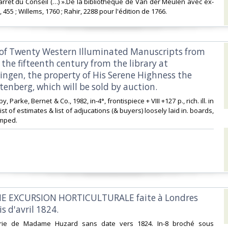
rret du Conseil (…) ».De la bibliothèque de Van der Meulen avec ex-
V, 455 ; Willems, 1760 ; Rahir, 2288 pour l'édition de 1766. ‎
 of Twenty Western Illuminated Manuscripts from
o the fifteenth century from the library at
ngen, the property of His Serene Highness the
tenberg, which will be sold by auction.‎
, Parke, Bernet & Co., 1982, in-4°, frontispiece + VIII +127 p., rich. ill. in
 List of estimates & list of adjucations (& buyers) loosely laid in. boards,
mped.‎
UNE EXCURSION HORTICULTURALE faite à Londres
s d'avril 1824.‎
merie de Madame Huzard sans date vers 1824. In-8 broché sous