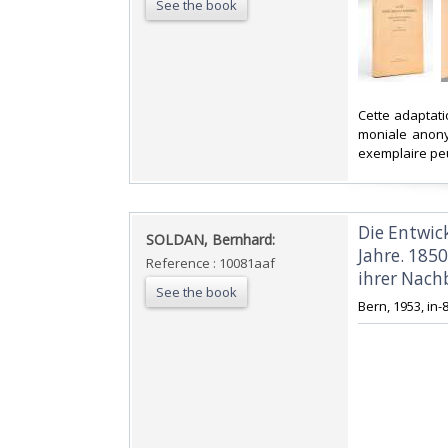
See the book
‎Cette adaptat
moniale anony
exemplaire peu
‎Die Entwi
‎SOLDAN, Bernhard:‎
Jahre. 185
Reference : 10081aaf
ihrer Nachb
See the book
‎Bern, 1953, in-