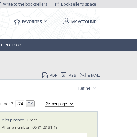
Write to the booksellers
Bookseller's space
FAVORITES
MY ACCOUNT
 DIRECTORY
PDF
RSS
E-MAIL
Refine
umber ?
OK
A l's.p.rance
- Brest
Phone number : 06 81 23 31 48