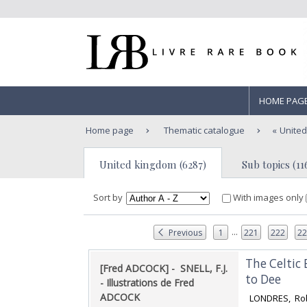
HOME PAG
Home page
Thematic catalogue
Unite
United kingdom (6287)
Sub topics (11
Sort by
With images only
...
Previous
1
221
222
2
‎The Celti
‎[Fred ADCOCK] - ‎ ‎SNELL, F.J.
to Dee‎
- Illustrations de Fred
ADCOCK‎
‎ LONDRES, Rob