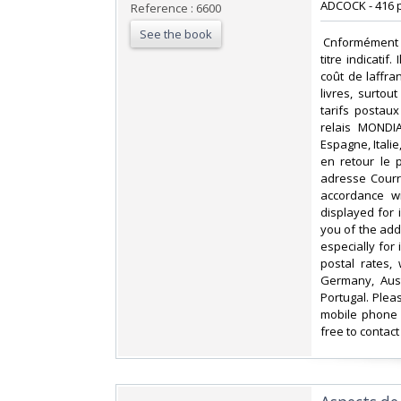
ADCOCK - 416 p
Reference : 6600
See the book
‎ Cnformément 
titre indicati
coût de laffr
livres, surto
tarifs postau
relais MONDIA
Espagne, Itali
en retour le 
adresse Courri
accordance wi
displayed for
you of the add
especially for
postal rates,
Germany, Aust
Portugal. Plea
mobile phone 
free to contact