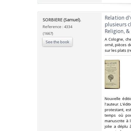
‎Relation 
‎SORBIERE (Samuel).‎
plusieurs c
Reference : 4334
Religion, &
(1667)
‎A Cologne, che
See the book
orné, pièces d
sur les plats (re
‎Nouvelle édi
l'auteur. L'éd
protestant, est
temps où pour
manuscrite à l
jolie a déplu 