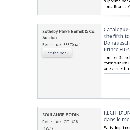
supprimé par a
libris. Brunet, 
‎Catalogue
‎Sotheby Parke Bernet & Co.
the fifth t
Auction. -‎
Donaueschi
Reference : 33370aaf
Prince Fürs
See the book
‎London, Sotheby
color, with list
one corner bu
‎RECIT D'
‎SOULANGE-BODIN‎
dans le moi
Reference : GITd638
‎Paris Impri
(1824)