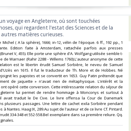
'un voyage en Angleterre, où sont touchées
hoses, qui regardent l'estat des Sciences et de la
t autres matières curieuses.‎
e Michel ( A la sphère), 1666; in-12, vélin de l'époque. 6 ff., 192 pp., 1
ante. Edition faite à Amsterdam, rattachée parfois aux presses
(Brunet V, 455). Elle porte une sphère d'A. Wolfgang utilisée semble t-
icine de Warnaer (Rahir 2288 - Willems 1760).L'auteur anonyme de cette
elation est le libertin érudit Samuel Sorbière, le neveu de Samuel
 d'Uzès en 1615. Il fut le traducteur de Th. More et de Hobbes. Né
rejoignit les papistes et se convertit en 1653. Guy Patin prétendit que
ment de jaquette » n'avait rien de métaphysique. L'intérêt et la
s ont opéré cette conversion. Cette intéressante relation du séjour de
ngleterre lui permet de rendre hommage à Monconys et surtout à
l avait traduit le De Cive. Le livre offensa la Cour de Danemark
ns plusieurs passages. Une lettre de cachet exila Sorbière pendant
à Nantes. Haag IX, 289.Au sujet de l'auteur et de ce livre Cf. Pintard.
érudit 334-348 et 552-558.Bel exemplaire dans sa première reliure. Qq.
inales.‎