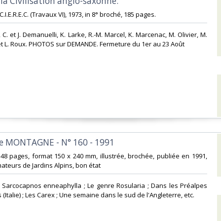
 la Civilisation anglo-saxonne.‎
 C.I.E.R.E.C. (Travaux VI), 1973, in 8° broché, 185 pages. ‎
t, C. et J. Demanuelli, K. Larke, R.-M. Marcel, K. Marcenac, M. Olivier, M.
ol et L. Roux. PHOTOS sur DEMANDE. Fermeture du 1er au 23 Août‎
e MONTAGNE - N° 160 - 1991‎
48 pages, format 150 x 240 mm, illustrée, brochée, publiée en 1991,
teurs de Jardins Alpins, bon état‎
: Sarcocapnos enneaphylla ; Le genre Rosularia ; Dans les Préalpes
talie) ; Les Carex ; Une semaine dans le sud de l'Angleterre, etc.‎