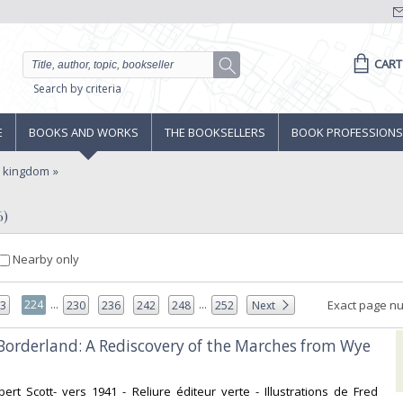
CART
Search by criteria
E
BOOKS AND WORKS
THE BOOKSELLERS
BOOK PROFESSIONS
d kingdom
6)
Nearby only
...
...
224
Exact page n
23
230
236
242
248
252
Next
c Borderland: A Rediscovery of the Marches from Wye
ert Scott- vers 1941 - Reliure éditeur verte - Illustrations de Fred