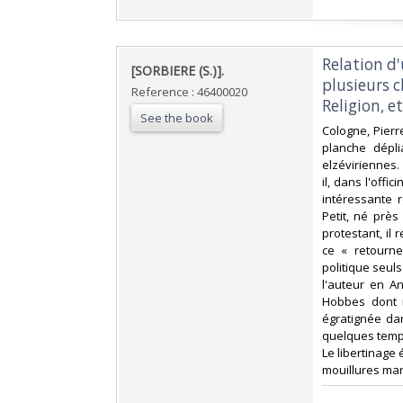
‎Relation d
‎[SORBIERE (S.)]. ‎
plusieurs c
Reference : 46400020
Religion, e
See the book
‎Cologne, Pierr
planche dépli
elzéviriennes. 
il, dans l'off
intéressante r
Petit, né près
protestant, il 
ce « retourne
politique seul
l'auteur en A
Hobbes dont i
égratignée da
quelques temps 
Le libertinage 
mouillures marg