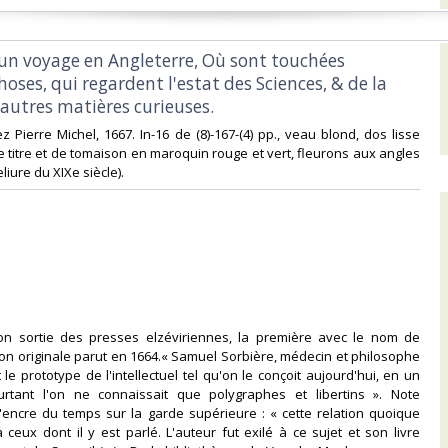
d'un voyage en Angleterre, Où sont touchées
hoses, qui regardent l'estat des Sciences, & de la
 autres matières curieuses.‎
z Pierre Michel, 1667. In-16 de (8)-167-(4) pp., veau blond, dos lisse
e titre et de tomaison en maroquin rouge et vert, fleurons aux angles
liure du XIXe siècle). ‎
tion sortie des presses elzéviriennes, la première avec le nom de
ition originale parut en 1664.« Samuel Sorbière, médecin et philosophe
 le prototype de l'intellectuel tel qu'on le conçoit aujourd'hui, en un
tant l'on ne connaissait que polygraphes et libertins ». Note
'encre du temps sur la garde supérieure : « cette relation quoique
à ceux dont il y est parlé. L'auteur fut exilé à ce sujet et son livre