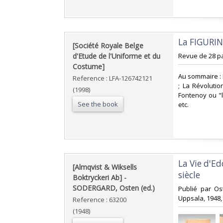
‎La FIGURIN
‎[Société Royale Belge
d'Etude de l'Uniforme et du
‎Revue de 28 pa
Costume]‎
‎Au sommaire :
Reference : LFA-126742121
; La Révoluti
(1998)
Fontenoy ou "l
See the book
etc.‎
‎La Vie d'
‎[Almqvist & Wiksells
siècle‎
Boktryckeri Ab] - ‎
‎SODERGARD, Osten (ed.)‎
‎Publié par Os
Uppsala, 1948, 
Reference : 63200
(1948)