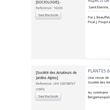
‎Aspects de
‎[SOCIOLOGIE].-‎
‎ Saint Etienne,
Reference : 16330
See the book
‎Par J. Beauffe
Pical, J. Pouj
‎PLANTES d
‎[Société des Amateurs de
Jardins Alpins]‎
‎Une revue de 
Société des Ama
Reference : LFA-126748737
(1991)
‎Au sommaire 
See the book
Bergamasques (I