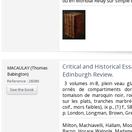
ou en Mondial Relay sur simple 
‎Critical and Historical E
‎MACAULAY (Thomas
Edinburgh Review.‎
Babington)‎
Reference : 28389
‎ 3 volumes in-8, plein veau g
ornés de compartiments dor
See the book
tomaison de maroquin noir, ro
sur les plats, tranches marbr
coif., mors faibles), ix p., (1) f., 58
p. London, Longman, Brown, Gre
‎Milton, Machiavelli, Hallam, Moo
Bacon, Horace Walpole, Madame d