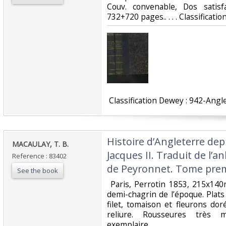
Couv. convenable, Dos satisf
732+720 pages.. . . . Classificati
‎ Classification Dewey : 942-Angle
‎Histoire d’Angleterre de
‎MACAULAY, T. B.‎
Jacques II. Traduit de l’an
Reference : 83402
de Peyronnet. Tome prem
See the book
‎ Paris, Perrotin 1853, 215x14
demi-chagrin de l’époque. Plats
filet, tomaison et fleurons dor
reliure. Rousseures très m
exemplaire. ‎