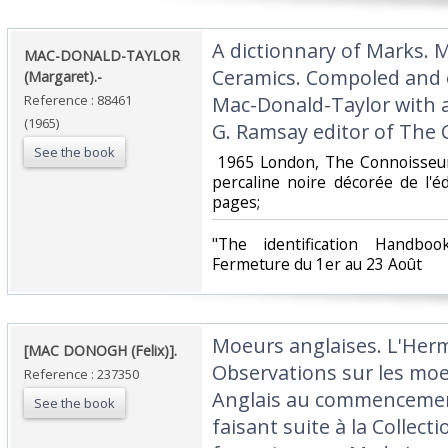
‎A dictionnary of Marks. 
‎MAC-DONALD-TAYLOR
Ceramics. Compoled and 
(Margaret).-‎
Reference : 88461
Mac-Donald-Taylor with a
(1965)
G. Ramsay editor of The 
See the book
‎ 1965 London, The Connoisseur
percaline noire décorée de l'éd
pages; ‎
‎"The identification Handboo
Fermeture du 1er au 23 Août‎
‎Moeurs anglaises. L'Her
‎[MAC DONOGH (Felix)].‎
Observations sur les moe
Reference : 237350
Anglais au commencement
See the book
faisant suite à la Collec