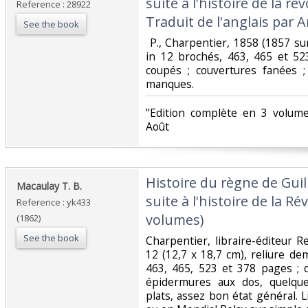
suite à l'histoire de la ré
Reference : 28922
Traduit de l'anglais par 
See the book
‎ P., Charpentier, 1858 (1857 s
in 12 brochés, 463, 465 et 52
coupés ; couvertures fanées 
manques. ‎
‎"Edition complète en 3 volum
Août‎
‎Histoire du règne de Guil
‎Macaulay T. B.‎
suite à l'histoire de la R
Reference : yk433
volumes)‎
(1862)
See the book
‎Charpentier, libraire-éditeur 
12 (12,7 x 18,7 cm), reliure de
463, 465, 523 et 378 pages ; d
épidermures aux dos, quelqu
plats, assez bon état général. L