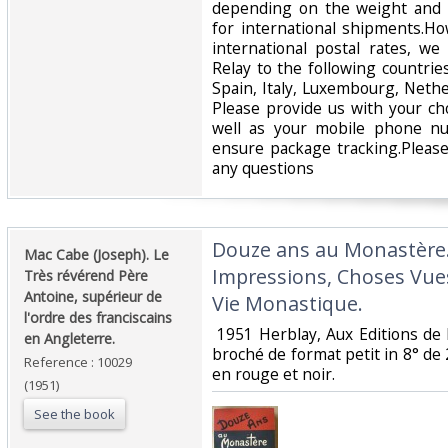
depending on the weight and 
for international shipments.Ho
international postal rates, w
Relay to the following countrie
Spain, Italy, Luxembourg, Nethe
Please provide us with your ch
well as your mobile phone n
ensure package tracking.Please
any questions‎
‎Douze ans au Monastère.
‎Mac Cabe (Joseph). Le
Impressions, Choses Vues
Très révérend Père
Antoine, supérieur de
Vie Monastique.‎
l'ordre des franciscains
‎ 1951 Herblay, Aux Editions de
en Angleterre.‎
broché de format petit in 8° de
Reference : 10029
en rouge et noir. ‎
(1951)
See the book