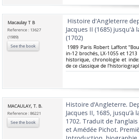
‎ Histoire d'Angleterre d
‎Macaulay T B‎
Jacques II (1685) jusqu'à 
Reference : 13627
(1702) ‎
(1989)
See the book
‎ 1989 Paris Robert Laffont "Bo
in-12 brochés, LX-1055 et 1213 p
historique, chronologie et inde
de ce classique de l'historiograp
‎Histoire d’Angleterre. D
‎MACAULAY, T. B.‎
Jacques II, 1685, jusqu’à 
Reference : 86221
1702. Traduit de l’anglai
See the book
et Amédée Pichot. Premiè
Introduction, biographie,