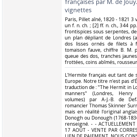
françaises par M. de Jouy
vignettes‎
‎Paris, Pillet aîné, 1820 - 1821 3 vo
un f. n. ch. ; [2] ff. n. ch., 344 pp
frontispices sous serpentes, de
un plan dépliant de Londres (au
dos lisses ornés de filets à 
tomaison fauve, chiffre B. M.
queue des dos, tranches jaunes 
frottées, coins abîmés, rousseurs
‎L'Hermite français eut tant de 
Europe. Notre titre n'est pas d'
traduction de : "The Hermit in 
manners" (Londres, Henry 
volumes) par A-J.-B. de Def
romancier Thomas Skinner Surr 
mais en réalité l'original angla
Donogh ou Donough (1768-1836)
renseigné. - - ACTUELLEMEN
17 AOÛT - VENTE PAR CORR
LIEN DE PAIEMENT, NOUS CONS