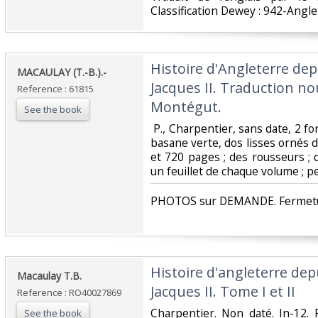
Classification Dewey : 942-Angle
‎Histoire d'Angleterre de
‎MACAULAY (T.-B.).-‎
Jacques II. Traduction no
Reference : 61815
Montégut.‎
See the book
‎ P., Charpentier, sans date, 2 f
basane verte, dos lisses ornés de
et 720 pages ; des rousseurs ;
un feuillet de chaque volume ; peti
‎PHOTOS sur DEMANDE. Fermetur
‎Histoire d'angleterre de
‎Macaulay T.B.‎
Jacques II. Tome I et II‎
Reference : RO40027869
‎Charpentier. Non daté. In-12. 
See the book