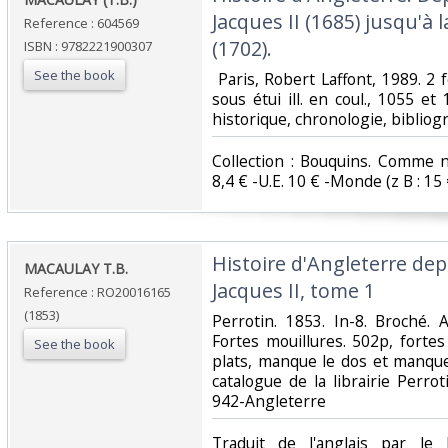
Jacques II (1685) jusqu'à 
Reference : 604569
(1702).‎
ISBN : 9782221900307
See the book
‎ Paris, Robert Laffont, 1989. 2 fo
sous étui ill. en coul., 1055 et 
historique, chronologie, bibliogr
‎Collection : Bouquins. Comme n
8,4 € -U.E. 10 € -Monde (z B : 15 €)
‎Histoire d'Angleterre de
‎MACAULAY T.B.‎
Jacques II, tome 1‎
Reference : RO20016165
(1853)
‎Perrotin. 1853. In-8. Broché.
Fortes mouillures. 502p, fortes
See the book
plats, manque le dos et manque 
catalogue de la librairie Perrotin
942-Angleterre‎
‎Traduit de l'anglais par le