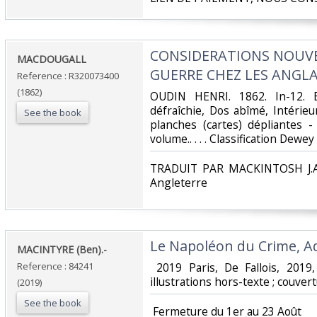
‎CONSIDERATIONS NOUVE
‎MACDOUGALL‎
GUERRE CHEZ LES ANGLAI
Reference : R320073400
(1862)
‎OUDIN HENRI. 1862. In-12. B
défraîchie, Dos abîmé, Intérieu
See the book
planches (cartes) dépliantes 
volume.. . . . Classification Dewey
‎TRADUIT PAR MACKINTOSH J.A. 
Angleterre‎
‎Le Napoléon du Crime, A
‎MACINTYRE (Ben).-‎
Reference : 84241
‎ 2019 Paris, De Fallois, 201
illustrations hors-texte ; couvertu
(2019)
See the book
‎ Fermeture du 1er au 23 Août‎