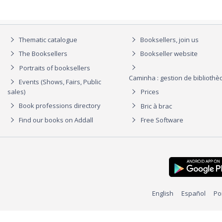
Thematic catalogue
Booksellers, join us
The Booksellers
Bookseller website
Portraits of booksellers
Caminha : gestion de biblioth
Events (Shows, Fairs, Public
sales)
Prices
Book professions directory
Bric à brac
Find our books on Addall
Free Software
English
Español
Po