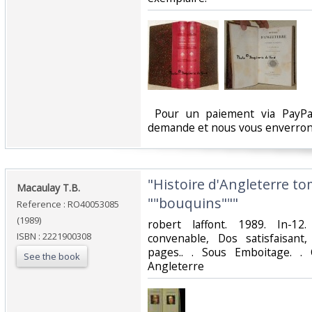
‎ Pour un paiement via PayPal
demande et nous vous enverrons
‎"Histoire d'Angleterre to
‎Macaulay T.B.‎
""bouquins"""‎
Reference : RO40053085
(1989)
‎robert laffont. 1989. In-1
ISBN : 2221900308
convenable, Dos satisfaisant,
pages.. . Sous Emboitage. . 
See the book
Angleterre‎