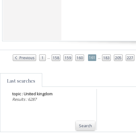
...
...
161
Previous
1
158
159
160
183
205
227
Last searches
topic : United kingdom
Results : 6287
Search