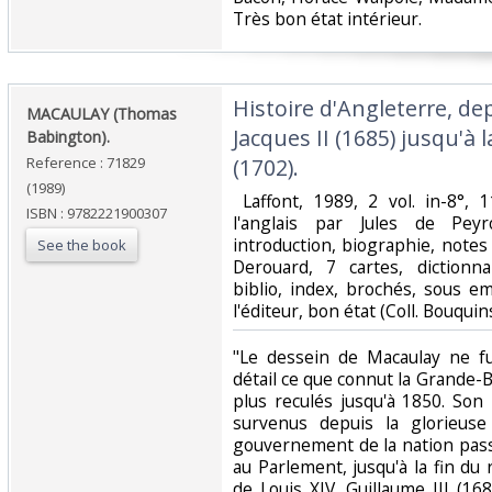
Très bon état intérieur. ‎
‎Histoire d'Angleterre, d
‎MACAULAY (Thomas
Jacques II (1685) jusqu'à 
Babington).‎
Reference : 71829
(1702).‎
(1989)
‎ Laffont, 1989, 2 vol. in-8°,
ISBN : 9782221900307
l'anglais par Jules de Pey
introduction, biographie, notes
See the book
Derouard, 7 cartes, dictionna
biblio, index, brochés, sous e
l'éditeur, bon état (Coll. Bouquins
‎"Le dessein de Macaulay ne f
détail ce que connut la Grande-
plus reculés jusqu'à 1850. Son
survenus depuis la glorieuse
gouvernement de la nation pass
au Parlement, jusqu'à la fin du
de Louis XIV, Guillaume III (16