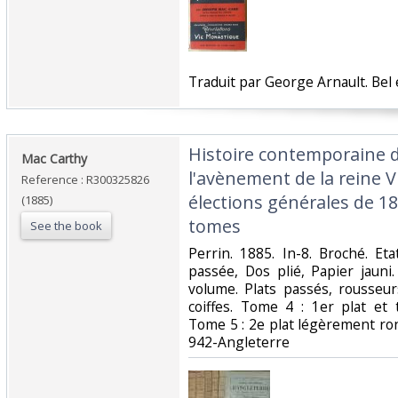
‎Traduit par George Arnault. Bel ét
‎Histoire contemporaine 
‎Mac Carthy‎
l'avènement de la reine V
Reference : R300325826
élections générales de 18
(1885)
tomes‎
See the book
‎Perrin. 1885. In-8. Broché. E
passée, Dos plié, Papier jaun
volume. Plats passés, rousseu
coiffes. Tome 4 : 1er plat et
Tome 5 : 2e plat légèrement rongé
942-Angleterre‎