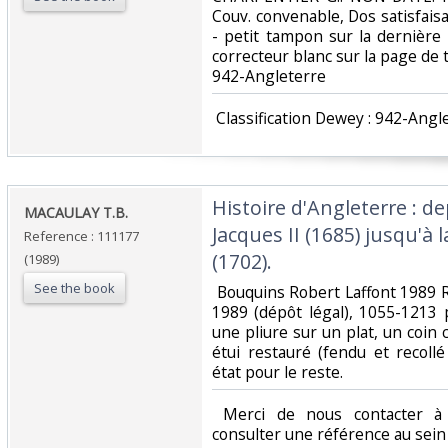
Couv. convenable, Dos satisfaisa
- petit tampon sur la dernière
correcteur blanc sur la page de tit
942-Angleterre‎
‎ Classification Dewey : 942-Angle
‎Histoire d'Angleterre : 
‎MACAULAY T.B.‎
Jacques II (1685) jusqu'à 
Reference : 111177
(1702).‎
(1989)
See the book
‎ Bouquins Robert Laffont 1989 R
1989 (dépôt légal), 1055-1213 p
une pliure sur un plat, un coin 
étui restauré (fendu et recoll
état pour le reste.‎
‎ Merci de nous contacter à 
consulter une référence au sein d