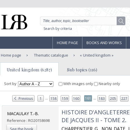
Search by criteria
HOME PAGE
BOOKS AND WORKS
Home page
Thematic catalogue
United kingdom
United kingdom (6287)
Sub topics (116)
Sort by
With images only
Nearby only
...
...
161
Previous
1
158
159
160
183
205
227
‎HISTOIRE D'ANGLETERR
‎MACAULAY T.-B.‎
DE JACQUES II - TOME 2.‎
Reference : RO20158698
‎CHARPENTIER G.. NON DATE. In-
See the book