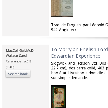
‎Trad. de l'anglais par Léopold G
942-Angleterre‎
‎To Marry an English Lord
‎MacColl Gail,McD.
Edwardian Experience‎
Wallace Carol‎
Reference : sc613
‎Sidgwick and Jackson Ltd. Dos 
(1989)
22,7 cm), dos carré collé, 403 
bon état. Livraison a domicile 
See the book
sur simple demande.‎