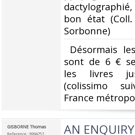
dactylographié, 
bon état (Coll
Sorbonne)‎
‎ Désormais les
sont de 6 € s
les livres j
(colissimo su
France métropoli
‎AN ENQUIRY
‎GISBORNE Thomas‎
Reference : 9994757