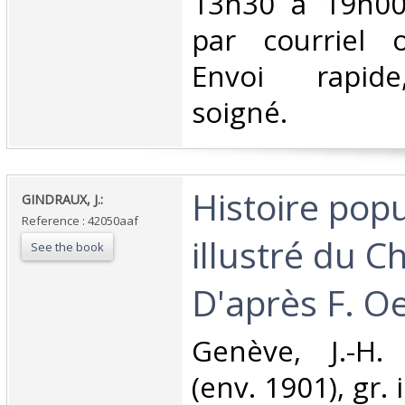
13h30 à 19h0
par courriel 
Envoi rapide
soigné. ‎
‎Histoire popu
‎GINDRAUX, J.:‎
Reference : 42050aaf
illustré du C
See the book
D'après F. Oe
‎Genève, J.-H.
(env. 1901), gr. 