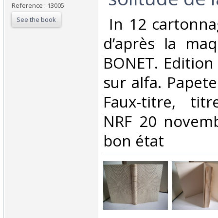
Reference : 13005
‎ In 12 cartonna
See the book
d’après la maq
BONET. Edition
sur alfa. Papet
Faux-titre, ti
NRF 20 novemb
bon état ‎