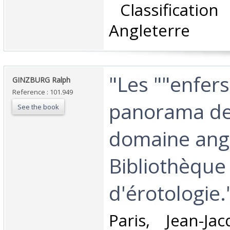
‎ Classificatio
Angleterre‎
‎"Les ""enfers
‎GINZBURG Ralph‎
Reference : 101.949
panorama de 
See the book
domaine angl
Bibliothèque
d'érotologie."
‎Paris, Jean-Ja