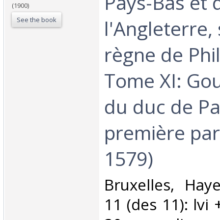
Pays-Bas et 
(1900)
See the book
l'Angleterre,
règne de Phil
Tome XI: Go
du duc de P
première par
1579)‎
‎Bruxelles, Ha
11 (des 11): lvi 