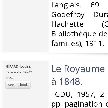
l'anglais. 69
Godefroy Dura
Hachette (C
Bibliothèque de
familles), 1911.‎
‎Le Royaume 
‎GIRARD (Louis).‎
Reference : 56242
à 1848.‎
(1957)
See the book
‎ CDU, 1957, 2 
pp, pagination 