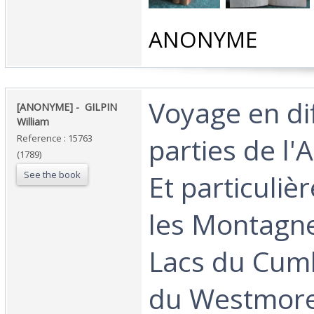
‎ANONYME ‎
‎Voyage en di
‎[ANONYME] - ‎ ‎GILPIN
William‎
parties de l'
Reference : 15763
(1789)
See the book
Et particuli
les Montagne
Lacs du Cum
du Westmore