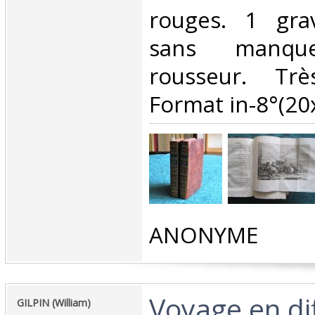
rouges. 1 gra
sans manq
rousseur. Tr
Format in-8°(20x
‎ANONYME ‎
‎Voyage en di
‎GILPIN (William)‎