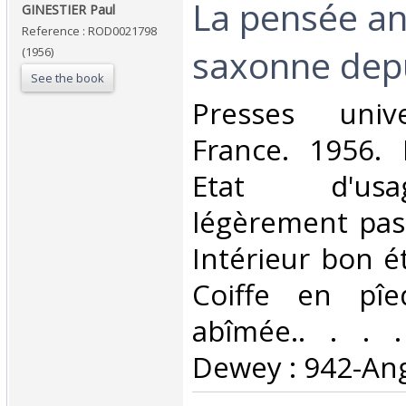
‎La pensée an
‎GINESTIER Paul‎
Reference : ROD0021798
saxonne depu
(1956)
See the book
‎Presses univ
France. 1956. 
Etat d'us
légèrement pas
Intérieur bon é
Coiffe en pîe
abîmée.. . . . 
Dewey : 942-Ang