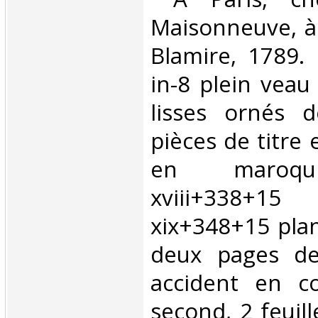
Maisonneuve, à
Blamire, 1789.
in-8 plein veau
lisses ornés d
pièces de titre
en maroqu
xviii+338+1
xix+348+15 pla
deux pages de
accident en c
second, 2 feuill