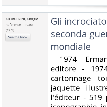
‎Gli incrociato
‎GIORGERINI, Giorgio‎
Reference : 119382
seconda gue
(1974)
See the book
mondiale‎
‎ 1974 Ermann
editore - 1974
cartonnage to
jaquette illus
l'éditeur - 519 
iconographie in