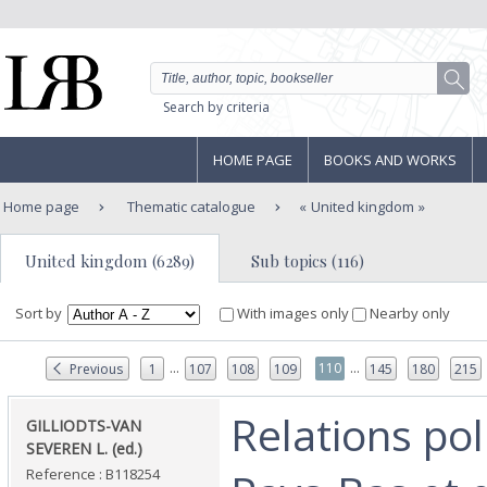
Search by criteria
HOME PAGE
BOOKS AND WORKS
Home page
Thematic catalogue
United kingdom
United kingdom (6289)
Sub topics (116)
Sort by
With images only
Nearby only
...
...
110
Previous
1
107
108
109
145
180
215
‎Relations po
‎GILLIODTS-VAN
SEVEREN L. (ed.)‎
Reference : B118254