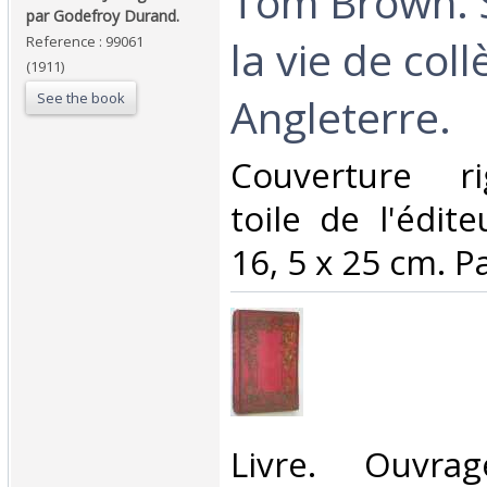
‎Tom Brown. 
par Godefroy Durand.‎
la vie de col
Reference : 99061
(1911)
See the book
Angleterre.‎
‎Couverture ri
toile de l'édit
16, 5 x 25 cm. Pa
‎Livre. Ouvr