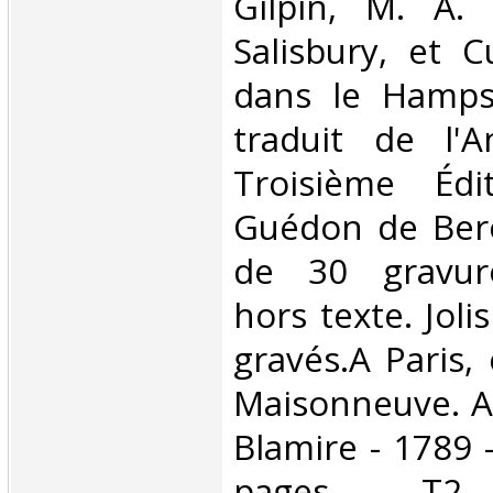
Gilpin, M. A.
Salisbury, et 
dans le Hamps
traduit de l'A
Troisième Édi
Guédon de Berc
de 30 gravure
hors texte. Joli
gravés.A Paris,
Maisonneuve. A
Blamire - 1789 -
pages - T2.