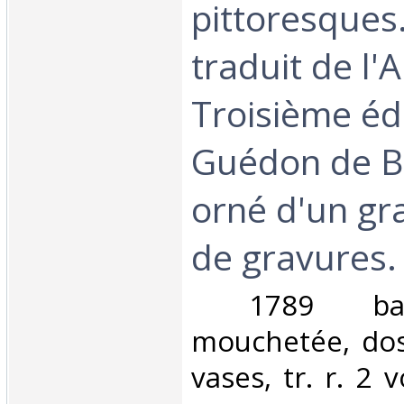
pittoresques
traduit de l'A
Troisième éd
Guédon de B
orné d'un g
de gravures.‎
‎ 1789 bas
mouchetée, dos
vases, tr. r. 2 v