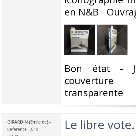
en N&B - Ouvrage
‎Bon état - J
couverture 
transparente ‎
‎Le libre vote
‎GIRARDIN (Emile de).-‎
Reference : 8510