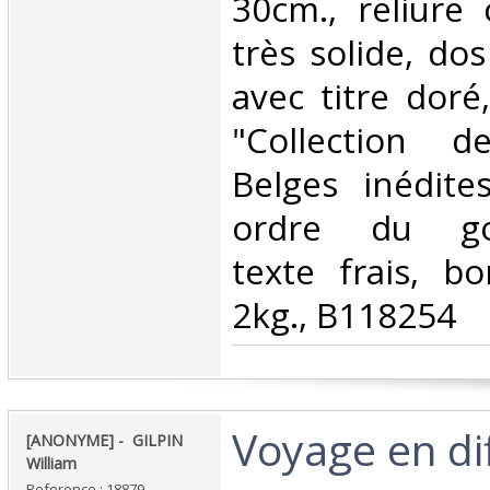
30cm., reliure
très solide, dos
avec titre doré
"Collection d
Belges inédite
ordre du gou
texte frais, bo
2kg., B118254‎
‎Voyage en di
‎[ANONYME] - ‎ ‎GILPIN
William‎
Reference : 18879