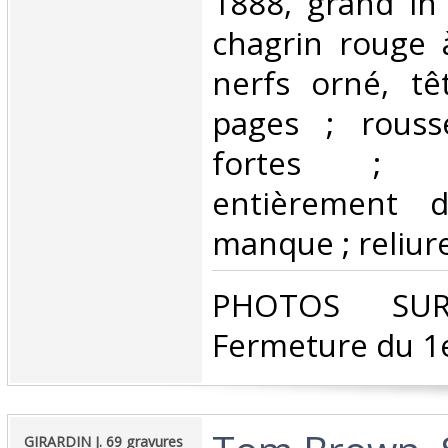
1888, grand in 
chagrin rouge 
nerfs orné, tê
pages ; rousse
fortes ; 2
entièrement d
manque ; reliure 
‎PHOTOS SU
Fermeture du 1e
‎GIRARDIN J. 69 gravures