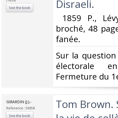
Disraeli.‎
(1859)
See the book
‎ 1859 P., Lév
broché, 48 page
fanée. ‎
‎Sur la questio
électorale en
Fermeture du 1e
‎Tom Brown. 
‎GIRARDIN (J.).-‎
Reference : 56958
la vie de col
See the book