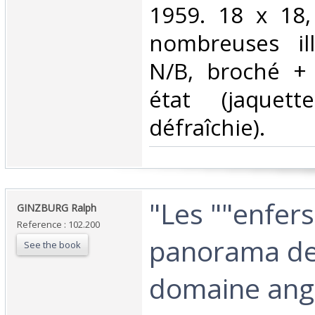
1959. 18 x 18,
nombreuses ill
N/B, broché + 
état (jaquett
défraîchie).‎
‎"Les ""enfers
‎GINZBURG Ralph‎
Reference : 102.200
panorama de 
See the book
domaine angl