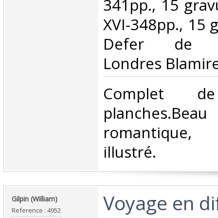
341pp., 15 gravu
XVI-348pp., 15 g
Defer de Ma
Londres Blamire
‎Complet 
planches.Beau
romantique, 
illustré. ‎
‎Voyage en di
‎Gilpin (William)‎
Reference : 4952