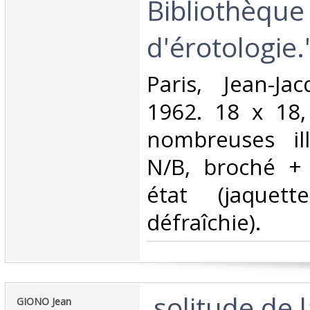
Bibliothèque
d'érotologie."
‎Paris, Jean-Ja
1962. 18 x 18,
nombreuses ill
N/B, broché + 
état (jaquett
défraîchie).‎
‎ solitude de l
‎GIONO Jean ‎