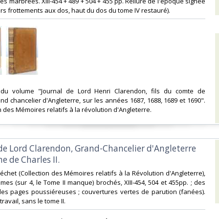
es marbrées. XIII-454 + 489 + 504 + 455 pp. Reliure de l'époque signée
rs frottements aux dos, haut du dos du tome IV restauré). ‎
 du volume "Journal de Lord Henri Clarendon, fils du comte de
nd chancelier d'Angleterre, sur les années 1687, 1688, 1689 et 1690".
n des Mémoires relatifs à la révolution d'Angleterre. ‎
de Lord Clarendon, Grand-Chancelier d'Angleterre
e de Charles II.‎
Béchet (Collection des Mémoires relatifs à la Révolution d'Angleterre),
umes (sur 4, le Tome II manque) brochés, XIII-454, 504 et 455pp. ; des
des pages poussiéreuses ; couvertures vertes de parution (fanées).
avail, sans le tome II. ‎