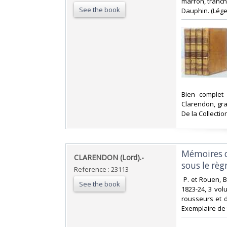
marron, tranch
See the book
Dauphin. (Lége
‎Bien complet
Clarendon, gra
De la Collectio
‎Mémoires 
‎CLARENDON (Lord).-‎
sous le règn
Reference : 23113
‎ P. et Rouen, 
See the book
1823-24, 3 vol
rousseurs et 
Exemplaire de tr