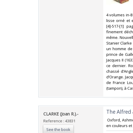
‎4 volumes in-8
lisse orné et e
[4]-517-[1] p
finement déch
même. Nouvelle 
Stanier Clarke 
un homme de le
prince de Galle
Jacques II (16
ce dernier. R
chassé d’Angle
d’Orange. Jacqu
de France Lou
(tampon), à Cas
‎The Alfred
‎CLARKE (Joan R.).-‎
‎ Oxford, Ashm
Reference : 43831
en couleurs et 
See the book