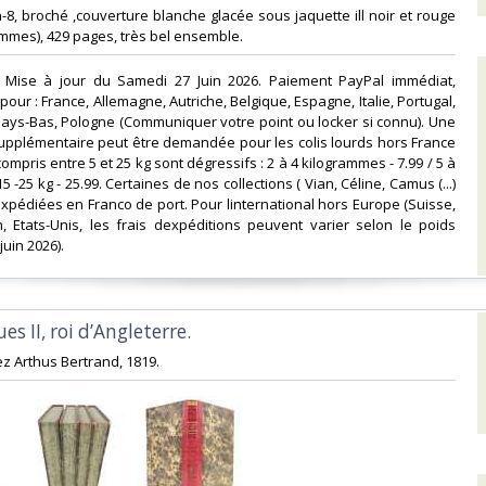
In-8, broché ,couverture blanche glacée sous jaquette ill noir et rouge
mmes), 429 pages, très bel ensemble.‎
Mise à jour du Samedi 27 Juin 2026. Paiement PayPal immédiat,
our : France, Allemagne, Autriche, Belgique, Espagne, Italie, Portugal,
ays-Bas, Pologne (Communiquer votre point ou locker si connu). Une
supplémentaire peut être demandée pour les colis lourds hors France
ompris entre 5 et 25 kg sont dégressifs : 2 à 4 kilogrammes - 7.99 / 5 à
15 -25 kg - 25.99. Certaines de nos collections ( Vian, Céline, Camus (...)
xpédiées en Franco de port. Pour linternational hors Europe (Suisse,
, Etats-Unis, les frais dexpéditions peuvent varier selon le poids
juin 2026). ‎
es II, roi d’Angleterre. ‎
ez Arthus Bertrand, 1819. ‎