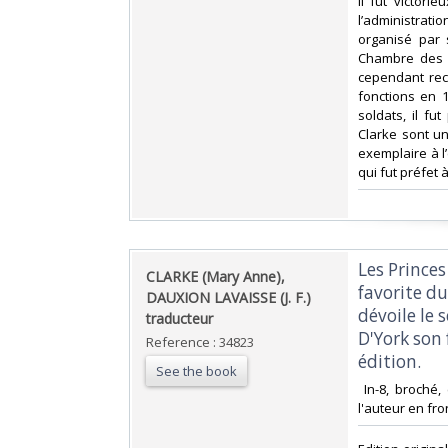
Il fut victori
l’administrati
organisé par 
Chambre des 
cependant rec
fonctions en 
soldats, il fu
Clarke sont un
exemplaire à l
qui fut préfet 
‎Les Princ
‎CLARKE (Mary Anne),
favorite du
DAUXION LAVAISSE (J. F.)
dévoile le 
traducteur‎
D'York son 
Reference : 34823
édition.‎
See the book
‎ In-8, broché
l'auteur en fron