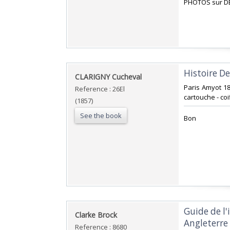
‎PHOTOS sur D
‎Histoire D
‎CLARIGNY Cucheval‎
‎Paris Amyot 1
Reference : 26El
cartouche - coi
(1857)
See the book
‎Bon ‎
‎Guide de l
‎Clarke Brock‎
Angleterre‎
Reference : 8680