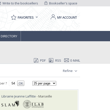
Write to the booksellers
Bookseller's space
FAVORITES
MY ACCOUNT
 DIRECTORY
PDF
RSS
E-MAIL
Refine
ber ?
OK
Librairie Jeanne Laffitte
- Marseille