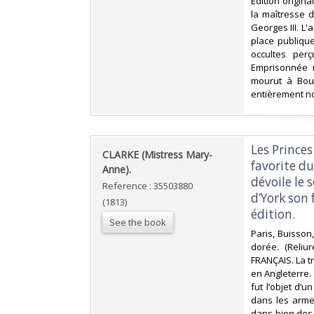
‎Edition origi
la maîtresse 
Georges III. L'
place publique
occultes perç
Emprisonnée n
mourut à Boul
entièrement no
‎Les Prince
‎CLARKE (Mistress Mary-
favorite du
Anne).‎
dévoile le 
Reference : 35503880
d’York son 
(1813)
édition.‎
See the book
‎Paris, Buisson
dorée. (Reliu
FRANÇAIS. La t
en Angleterre. 
fut l’objet d’
dans les arme
dans bien des b