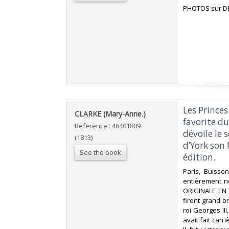
‎PHOTOS sur D
‎Les Prince
‎CLARKE (Mary-Anne.)‎
favorite du
Reference : 46401809
dévoile le 
(1813)
d’York son 
See the book
édition.‎
‎Paris, Buisso
entièrement non
ORIGINALE EN 
firent grand br
roi Georges III
avait fait car