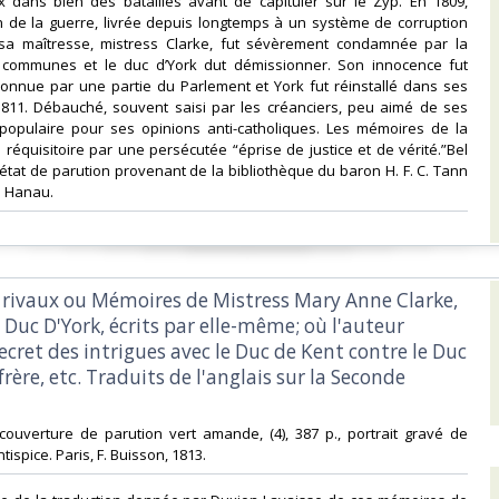
eux dans bien des batailles avant de capituler sur le Zyp. En 1809,
on de la guerre, livrée depuis longtemps à un système de corruption
sa maîtresse, mistress Clarke, fut sévèrement condamnée par la
communes et le duc d’York dut démissionner. Son innocence fut
onnue par une partie du Parlement et York fut réinstallé dans ses
1811. Débauché, souvent saisi par les créanciers, peu aimé de ses
t populaire pour ses opinions anti-catholiques. Les mémoires de la
 réquisitoire par une persécutée “éprise de justice et de vérité.”Bel
’état de parution provenant de la bibliothèque du baron H. F. C. Tann
à Hanau.‎
es rivaux ou Mémoires de Mistress Mary Anne Clarke,
 Duc D'York, écrits par elle-même; où l'auteur
secret des intrigues avec le Duc de Kent contre le Duc
frère, etc. Traduits de l'anglais sur la Seconde
, couverture de parution vert amande, (4), 387 p., portrait gravé de
tispice. Paris, F. Buisson, 1813.‎