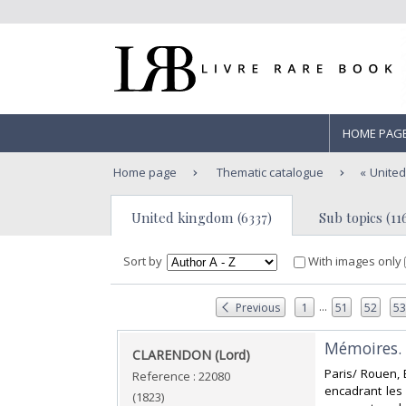
HOME PAG
Home page
Thematic catalogue
Unite
United kingdom (6337)
Sub topics (11
Sort by
With images only
...
Previous
1
51
52
5
‎Mémoires.‎
‎CLARENDON (Lord)‎
‎Paris/ Rouen,
Reference : 22080
encadrant les 
(1823)