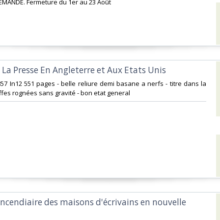
EMANDE. Fermeture du 1er au 23 Août‎
e La Presse En Angleterre et Aux Etats Unis‎
857 In12 551 pages - belle reliure demi basane a nerfs - titre dans la
ffes rognées sans gravité - bon etat general‎
'incendiaire des maisons d'écrivains en nouvelle