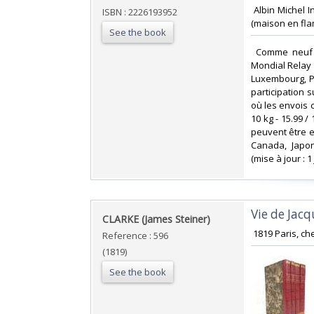
‎ Albin Michel 
ISBN : 2226193952
(maison en fla
See the book
‎ Comme neuf 
Mondial Relay p
Luxembourg, P
participation 
où les envois c
10 kg - 15.99 / 
peuvent être e
Canada, Japon
(mise à jour : 1 
‎Vie de Jacqu
‎CLARKE (James Steiner) ‎
‎ 1819 Paris, ch
Reference : 596
(1819)
See the book