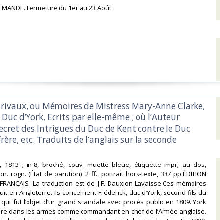
EMANDE. Fermeture du 1er au 23 Août‎
s rivaux, ou Mémoires de Mistress Mary-Anne Clarke,
 Duc d’York, Ecrits par elle-même ; où l’Auteur
secret des Intrigues du Duc de Kent contre le Duc
frère, etc. Traduits de l’anglais sur la seconde
n, 1813 ; in-8, broché, couv. muette bleue, étiquette impr; au dos,
. rogn. (État de parution). 2 ff., portrait hors-texte, 387 pp.ÉDITION
FRANÇAIS. La traduction est de J.F. Dauxion-Lavaisse.Ces mémoires
uit en Angleterre. Ils concernent Fréderick, duc d’York, second fils du
, qui fut l’objet d’un grand scandale avec procès public en 1809. York
rière dans les armes comme commandant en chef de l’Armée anglaise.