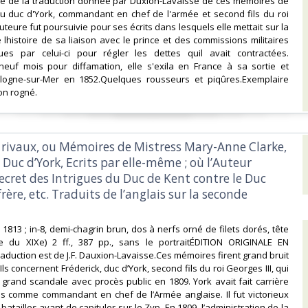
nale de la traduction donnée par Duxion-Lavaisse de ces mémoires de
du duc d'York, commandant en chef de l'armée et second fils du roi
auteure fut poursuivie pour ses écrits dans lesquels elle mettait sur la
 lhistoire de sa liaison avec le prince et des commissions militaires
ues par celui-ci pour régler les dettes quil avait contractées.
euf mois pour diffamation, elle s'exila en France à sa sortie et
ogne-sur-Mer en 1852.Quelques rousseurs et piqûres.Exemplaire
n rogné. ‎
s rivaux, ou Mémoires de Mistress Mary-Anne Clarke,
 Duc d’York, Ecrits par elle-même ; où l’Auteur
secret des Intrigues du Duc de Kent contre le Duc
frère, etc. Traduits de l’anglais sur la seconde
, 1813 ; in-8, demi-chagrin brun, dos à nerfs orné de filets dorés, tête
re du XIXe) 2 ff., 387 pp., sans le portraitÉDITION ORIGINALE EN
raduction est de J.F. Dauxion-Lavaisse.Ces mémoires firent grand bruit
Ils concernent Fréderick, duc d’York, second fils du roi Georges III, qui
un grand scandale avec procès public en 1809. York avait fait carrière
s comme commandant en chef de l’Armée anglaise. Il fut victorieux
atailles avant de capituler sur le Zyp. En 1809, l’administration de la