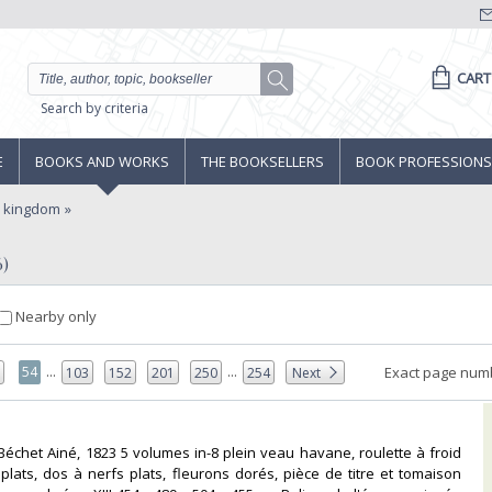
CART
Search by criteria
E
BOOKS AND WORKS
THE BOOKSELLERS
BOOK PROFESSIONS
d kingdom
6)
Nearby only
...
...
54
Exact page num
3
103
152
201
250
254
Next
 Béchet Ainé, 1823 5 volumes in-8 plein veau havane, roulette à froid
plats, dos à nerfs plats, fleurons dorés, pièce de titre et tomaison