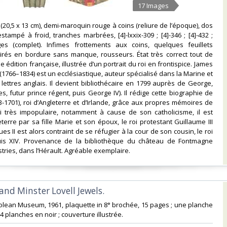
17 Images
 (20,5 x 13 cm), demi-maroquin rouge à coins (reliure de l’époque), dos
stampé à froid, tranches marbrées, [4]-lxxix-309 ; [4]-346 ; [4]-432 ;
ages (complet). Infimes frottements aux coins, quelques feuillets
irés en bordure sans manque, rousseurs. État très correct tout de
édition française, illustrée d’un portrait du roi en frontispice. James
(1766–1834) est un ecclésiastique, auteur spécialisé dans la Marine et
ttres anglais. Il devient bibliothécaire en 1799 auprès de George,
s, futur prince régent, puis George IV). Il rédige cette biographie de
33-1701), roi d’Angleterre et d’Irlande, grâce aux propres mémoires de
oi très impopulaire, notamment à cause de son catholicisme, il est
terre par sa fille Marie et son époux, le roi protestant Guillaume III
es II est alors contraint de se réfugier à la cour de son cousin, le roi
is XIV. Provenance de la bibliothèque du château de Fontmagne
tries, dans l’Hérault. Agréable exemplaire. ‎
 and Minster Lovell Jewels.‎
olean Museum, 1961, plaquette in 8° brochée, 15 pages ; une planche
4 planches en noir ; couverture illustrée. ‎