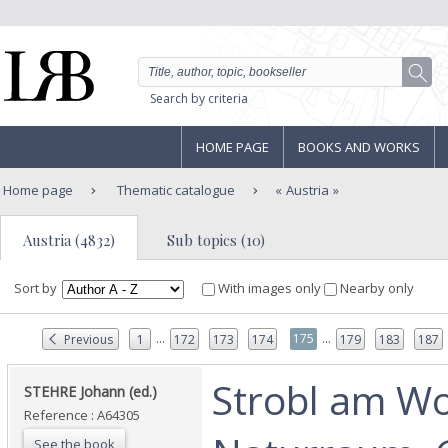
Search by criteria
HOME PAGE
BOOKS AND WORKS
Home page
Thematic catalogue
Austria
Austria (4832)
Sub topics (10)
Sort by
With images only
Nearby only
...
...
175
Previous
1
172
173
174
179
183
187
‎Strobl am W
‎STEHRE Johann (ed.)‎
Reference : A64305
See the book