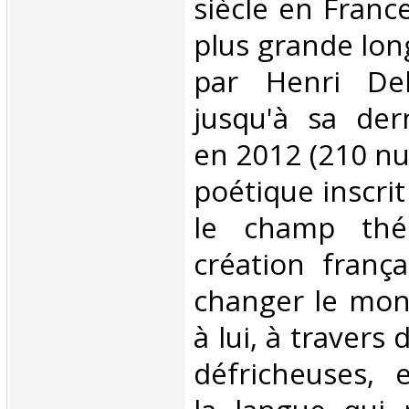
siècle en Franc
plus grande lon
par Henri De
jusqu'à sa dern
en 2012 (210 nu
poétique inscrit
le champ thé
création frança
changer le mond
à lui, à travers
défricheuses, e