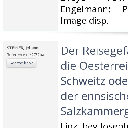
Engelmann; P
Image disp.‎
‎Der Reisege
‎STEINER, Johann:‎
Reference : 142752aaf
die Oesterre
See the book
Schweitz ode
der ennsisch
Salzkammergu
‎Linz, bey Joseph