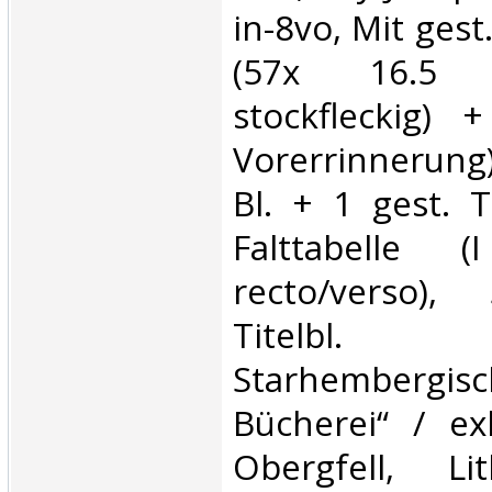
in-8vo, Mit ges
(57x 16.5
stockfleckig) +
Vorerrinnerung
Bl. + 1 gest. T
Falttabelle
recto/verso),
Titelbl. „
Starhembergis
Bücherei“ / exl
Obergfell, Lit