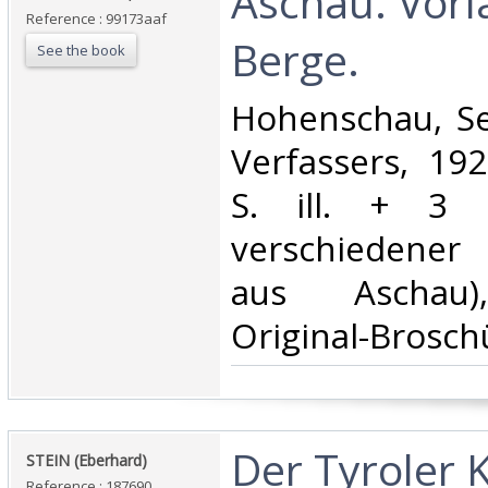
‎Aschau. Vorl
Reference : 99173aaf
Berge. ‎
See the book
‎Hohenschau, Se
Verfassers, 192
S. ill. + 3 
verschiedene
aus Aschau), 
Original-Broschü
‎Der Tyroler 
‎STEIN (Eberhard)‎
Reference : 187690