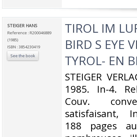
‎TIROL IM LU
‎STEIGER HANS‎
Reference : R200046889
BIRD S EYE 
(1985)
ISBN : 3854230419
TYROL- EN B
See the book
‎STEIGER VERL
1985. In-4. Re
Couv. conve
satisfaisant, I
188 pages au