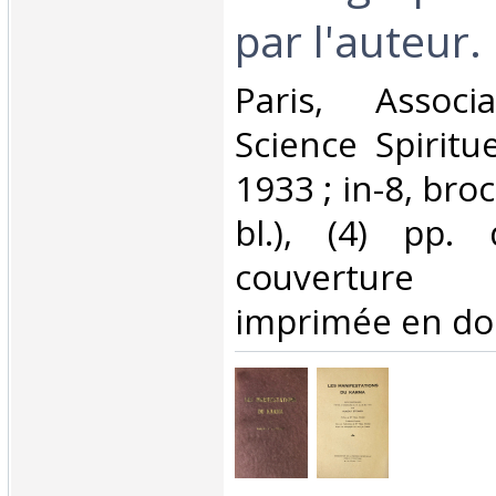
par l'auteur.‎
‎Paris, Assoc
Science Spiritu
1933 ; in-8, broc
bl.), (4) pp. 
couverture "
imprimée en dor