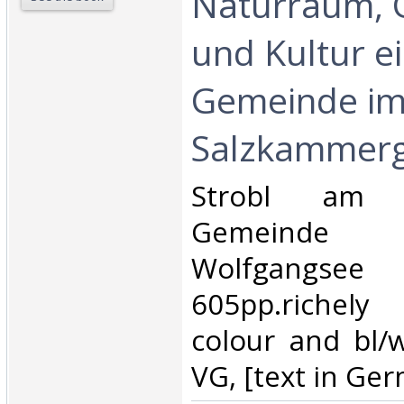
Naturraum, 
und Kultur e
Gemeinde i
Salzkammerg
‎Strobl am W
Gemeinde 
Wolfgang
605pp.richely 
colour and bl/w
VG, [text in Ger