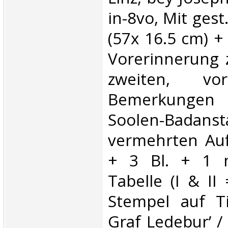
in-8vo, Mit ges
(57x 16.5 cm) + 
Vorerinnerung z
zweiten, vor
Bemerkunge
Soolen-Badanst
vermehrten Auf
+ 3 Bl. + 1 m
Tabelle (I & II 
Stempel auf Tit
Graf Ledebur’ / 