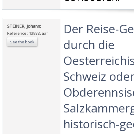
‎Der Reise-G
‎STEINER, Johann:‎
Reference : 139885aaf
durch die
See the book
Oesterreichi
Schweiz oder
Obderennsis
Salzkammerg
historisch-g