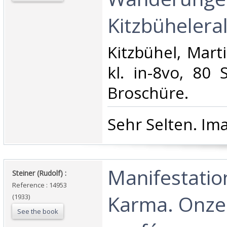
Kitzbüheleral
‎Kitzbühel, Mart
kl. in-8vo, 80 S.
Broschüre.‎
‎Sehr Selten. Ima
‎Manifestatio
‎Steiner (Rudolf) :‎
Reference : 14953
Karma. Onze
(1933)
See the book