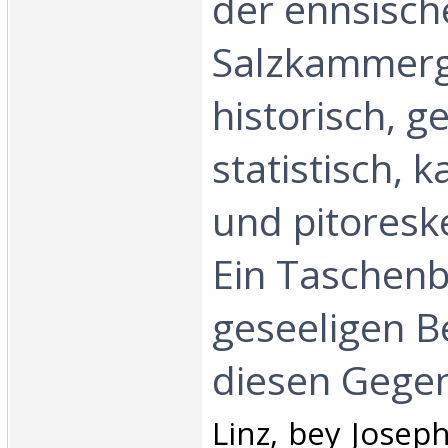
der ennsisch
Salzkammerg
historisch, g
statistisch, 
und pitoresk
Ein Taschenb
geseeligen B
diesen Gegen
‎Linz, bey Joseph