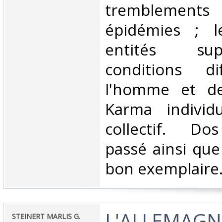
tremblement
épidémies ; 
entités sup
conditions di
l'homme et d
Karma individ
collectif. Do
passé ainsi que
bon exemplaire. 
‎L'ALLEMAGN
‎STEINERT MARLIS G.‎