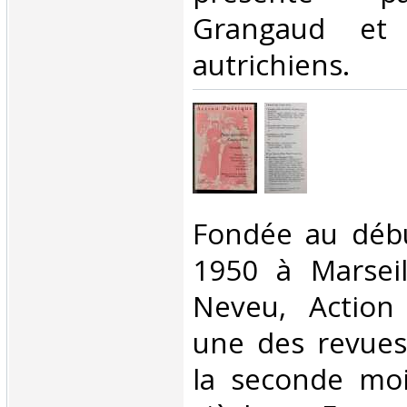
Grangaud et 
autrichiens. ‎
‎Fondée au déb
1950 à Marseil
Neveu, Action
une des revues
la seconde mo