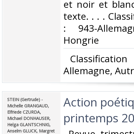
et noir et blan
texte. . . . Clas
: 943-Allemag
Hongrie‎
‎ Classificatio
Allemagne, Autr
‎Action poéti
‎STEIN (Gertrude) -
Michelle GRANGAUD,
Elfriede CZURDA,
printemps 20
Michael DONHAUSER,
Helga GLANTSCHNIG,
‎ Revue trimestr
Anselm GLUCK, Margret