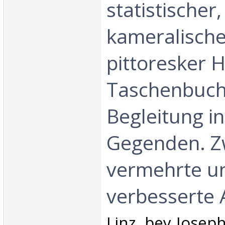
statistischer,
kameralisch
pittoresker H
Taschenbuch
Begleitung i
Gegenden. Z
vermehrte u
verbesserte A
‎Linz, bey Joseph