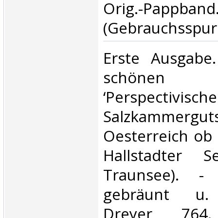
Orig.-Pappband
(Gebrauchsspure
‎Erste Ausgabe
schönen 
‘Perspectivisc
Salzkamm
Oesterreich ob
Hallstadter 
Traunsee). -
gebräunt u. s
Dreyer 764