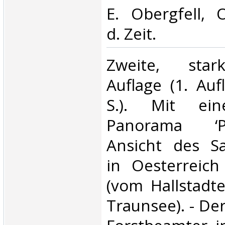
E. Obergfell, 
d. Zeit.‎
‎Zweite, sta
Auflage (1. Auf
S.). Mit ei
Panorama ‘Per
Ansicht des S
in Oesterreic
(vom Hallstadt
Traunsee). - De