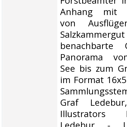
Forstbeamter i
Anhang mit S
von Ausflüg
Salzkamm
benachbarte 
Panorama vom
See bis zum G
im Format 16x59
Sammlungsstem
Graf Ledebur
Illustrator
Ledebur - Un