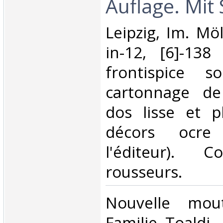
Auflage. Mit S
‎Leipzig, Im. Möl
in-12, [6]-138
frontispice s
cartonnage de
dos lisse et p
décors ocre 
l'éditeur). C
rousseurs.‎
‎Nouvelle mo
Familie Toaldi,