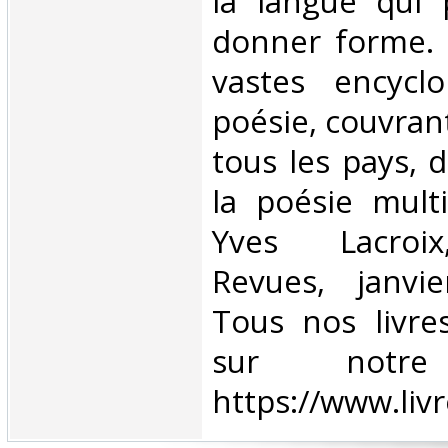
la langue qui 
donner forme. 
vastes encycl
poésie, couvrant
tous les pays, 
la poésie multi
Yves Lacroix
Revues, janvie
Tous nos livres
sur notr
https://www.liv