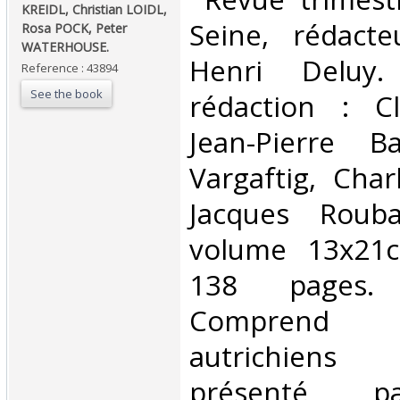
KREIDL, Christian LOIDL,
Seine, rédact
Rosa POCK, Peter
WATERHOUSE. ‎
Henri Deluy
Reference : 43894
See the book
rédaction : C
Jean-Pierre B
Vargaftig, Char
Jacques Roub
volume 13x21
138 pages.
Comprend
autrichiens d
présenté pa