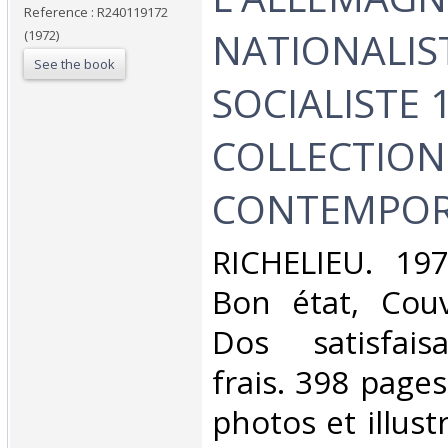
Reference : R240119172
NATIONALIS
(1972)
See the book
SOCIALISTE 1
COLLECTION
CONTEMPOR
‎RICHELIEU. 197
Bon état, Couv
Dos satisfaisa
frais. 398 page
photos et illust