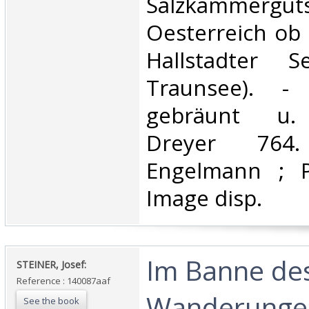
Salzkamm
Oesterreich ob
Hallstadter 
Traunsee). -
gebräunt u. s
Dreyer 764
Engelmann ; P
Image disp.‎
‎Im Banne des
‎STEINER, Josef:‎
Reference : 140087aaf
Wanderungen
See the book