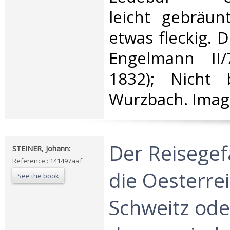
leicht gebräunt
etwas fleckig. D
Engelmann II/
1832); Nicht 
Wurzbach. Image
‎Der Reisege
‎STEINER, Johann:‎
Reference : 141497aaf
die Oesterre
See the book
Schweitz ode