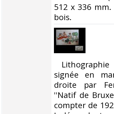
512 x 336 mm. 
bois.‎
‎ Lithographie
signée en mar
droite par Fe
''Natif de Bruxel
compter de 192