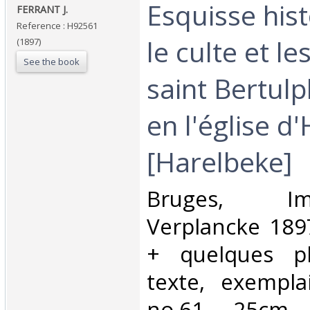
‎Esquisse his
‎FERRANT J.‎
Reference : H92561
le culte et le
(1897)
See the book
saint Bertul
en l'église d
[Harelbeke]‎
‎Bruges, I
Verplancke 1897
+ quelques pl
texte, exempla
no.61, 25cm., 