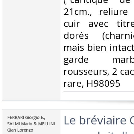
21cm., reliure
cuir avec titr
dorés (charni
mais bien intact
garde marb
rousseurs, 2 cac
rare, H98095‎
‎Le bréviaire
‎FERRARI Giorgio E.,
SALMI Mario & MELLINI
Gian Lorenzo‎