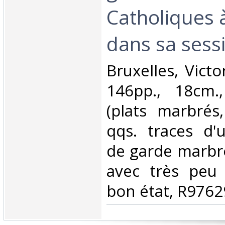
Catholiques 
dans sa sess
‎Bruxelles, Vic
146pp., 18cm.,
(plats marbrés
qqs. traces d'u
de garde marbré
avec très peu 
bon état, R97629