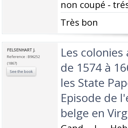
non coupé - trés
‎Très bon ‎
‎Les colonies
‎FELSENHART J.‎
Reference : B96252
de 1574 à 16
(1867)
See the book
les State Pap
Episode de l
belge en Virgi