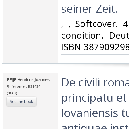
seiner Zeit.‎
‎, , Softcover. 
condition. Deu
ISBN 3879092982
‎De civili rom
‎FEIJE Henricus Joannes‎
Reference : B51656
principatu e
(1862)
See the book
lovaniensis 
antiquae ins