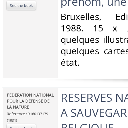
prénom, une r
See the book
‎Bruxelles, Ed
1988. 15 x 2
quelques illust
quelques carte
état.‎
‎RESERVES N
‎FEDERATION NATIONAL
POUR LA DEFENSE DE
LA NATURE‎
A SAUVEGAR
Reference : R160137179
(1931)
BELGIQUE.‎