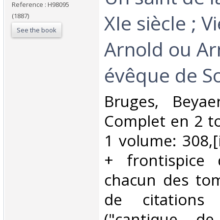
Reference : H98095
XIe siècle ; V
(1887)
See the book
Arnold ou Ar
évêque de So
‎Bruges, Beyae
Complet en 2 to
1 volume: 308,[i
+ frontispice 
chacun des to
de citations
("cantique de