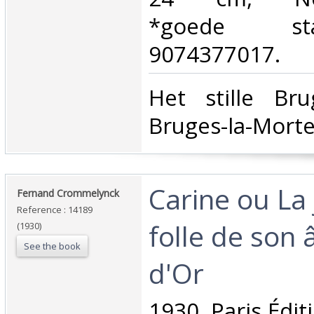
*goede st
9074377017.‎
‎Het stille Br
Bruges-la-Morte
‎Carine ou La 
‎Fernand Crommelynck‎
Reference : 14189
folle de son 
(1930)
See the book
d'Or‎
‎1930. Paris Édi