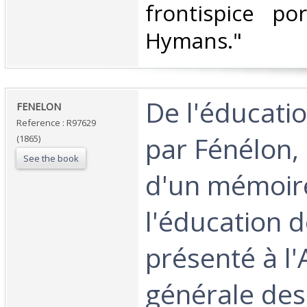
frontispice po
Hymans."‎
‎De l'éducatio
‎FENELON‎
Reference : R97629
par Fénélon,
(1865)
See the book
d'un mémoir
l'éducation 
présenté à l
générale des