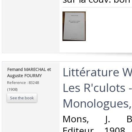
‎Littérature 
‎Fernand MARECHAL et
Auguste FOURMY‎
Les R'culots 
Reference : 83248
(1908)
See the book
Monologues, 
‎Mons, J. Bau
Editeur, 1908,