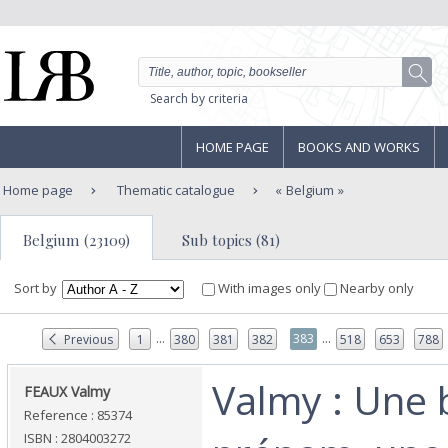
Search by criteria
HOME PAGE
BOOKS AND WORKS
Home page
Thematic catalogue
Belgium
Belgium (23109)
Sub topics (81)
Sort by
With images only
Nearby only
...
...
383
Previous
1
380
381
382
518
653
788
‎Valmy : Une 
‎FEAUX Valmy‎
Reference : 85374
ISBN : 2804003272