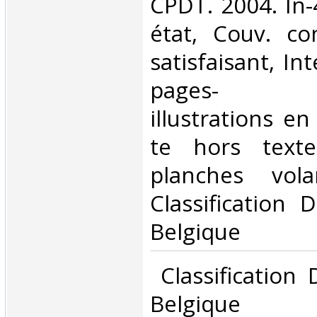
‎CPDT. 2004. In
état, Couv. co
satisfaisant, Int
pages- n
illustrations e
te hors text
planches vol
Classification 
Belgique‎
‎ Classification
Belgique‎