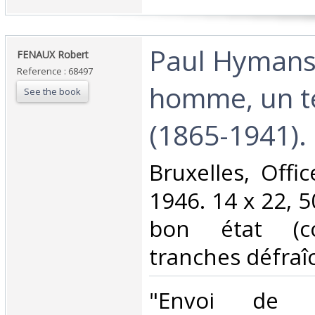
‎Paul Hymans
‎FENAUX Robert‎
Reference : 68497
homme, un 
See the book
(1865-1941).‎
‎Bruxelles, Offi
1946. 14 x 22, 5
bon état (co
tranches défraîch
‎"Envoi de l