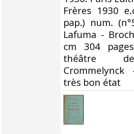
Frères 1930 e.
pap.) num. (n°5
Lafuma - Broc
cm 304 pages
théâtre d
Crommelynck 
très bon état‎