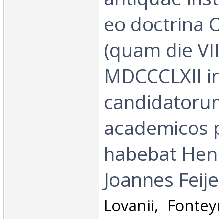
eo doctrina 
(quam die VII
MDCCCLXII i
candidatoru
academicos 
habebat Hen
Joannes Feije)
‎Lovanii, Fonte