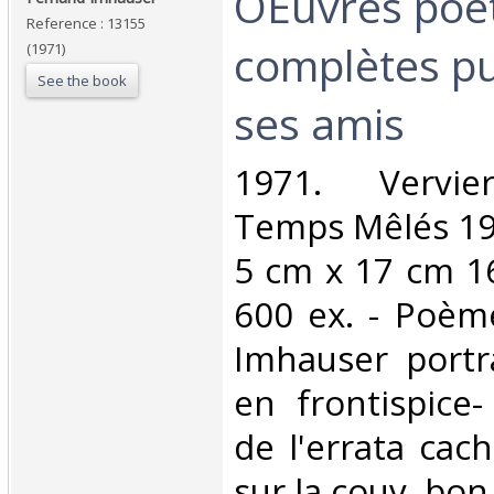
‎OEuvres poé
Reference : 13155
complètes pu
(1971)
See the book
ses amis‎
‎1971. Vervie
Temps Mêlés 19
5 cm x 17 cm 16
600 ex. - Poèm
Imhauser portra
en frontispice
de l'errata cac
sur la couv. bon 