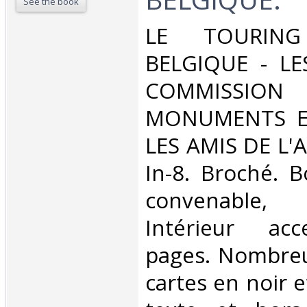
See the book
‎LE TOURI
BELGIQUE - LE
COMMISSION 
MONUMENTS ET
LES AMIS DE L'
In-8. Broché. B
convenable, 
Intérieur acc
pages. Nombreu
cartes en noir e