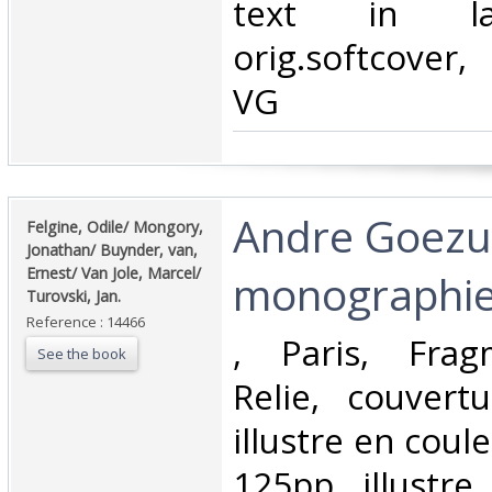
text in lat
orig.softcover
VG‎
‎Andre Goezu
‎Felgine, Odile/ Mongory,
Jonathan/ Buynder, van,
Ernest/ Van Jole, Marcel/
monographie
Turovski, Jan.‎
Reference : 14466
‎, Paris, Frag
See the book
Relie, couvert
illustre en coul
125pp, illustre