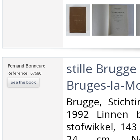
‎stille Brugge
‎Fernand Bonneure‎
Reference : 67680
Bruges-la-Mo
See the book
‎Brugge, Sticht
1992 Linnen b
stofwikkel, 143
24 cm, Neder