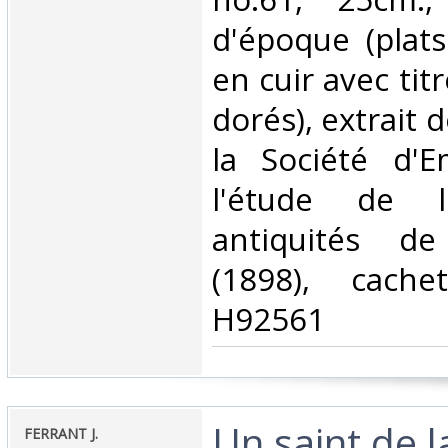
d'époque (plat
en cuir avec tit
dorés), extrait 
la Société d'E
l'étude de l'
antiquités de
(1898), cache
H92561‎
‎Un saint de 
‎FERRANT J.‎