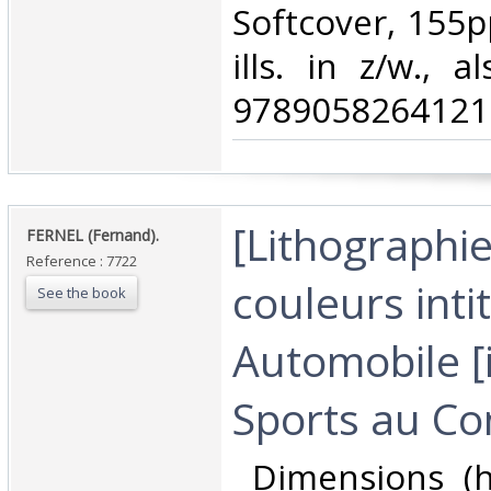
Softcover, 155p
ills. in z/w., 
9789058264121.
‎[Lithographi
‎FERNEL (Fernand).‎
Reference : 7722
couleurs intit
See the book
Automobile [
Sports au Con
‎ Dimensions (