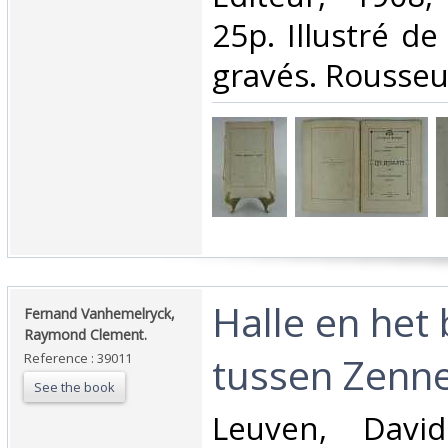
25p. Illustré de
gravés. Rousseur
‎Halle en het
‎Fernand Vanhemelryck,
Raymond Clement.‎
tussen Zenne
Reference : 39011
See the book
‎Leuven, Davi