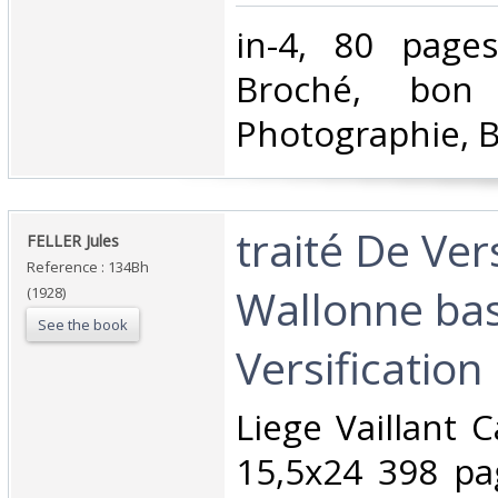
‎in-4, 80 pages,
Broché, bon 
Photographie, Be
‎traité De Ver
‎FELLER Jules‎
Reference : 134Bh
Wallonne bas
(1928)
See the book
Versification 
‎Liege Vaillant
15,5x24 398 pa