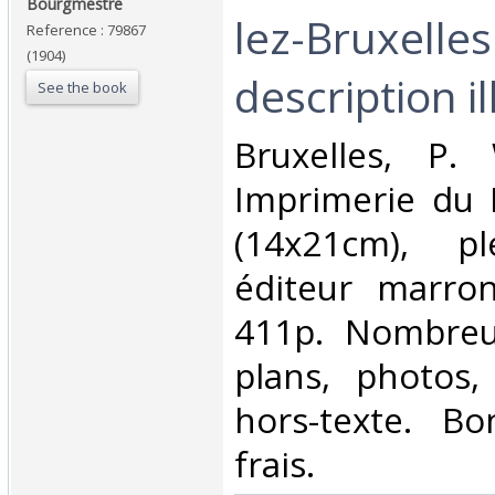
Bourgmestre‎
lez-Bruxelles
Reference : 79867
(1904)
description il
See the book
‎Bruxelles, P.
Imprimerie du R
(14x21cm), pl
éditeur marron,
411p. Nombreu
plans, photos,
hors-texte. Bo
frais. ‎