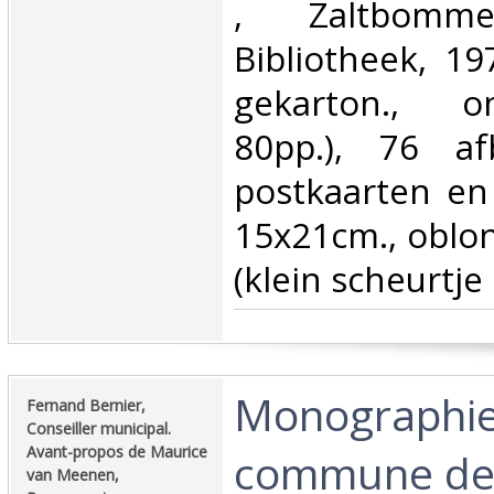
‎, Zaltbomme
Bibliotheek, 1
gekarton., o
80pp.), 76 a
postkaarten en 
15x21cm., oblon
(klein scheurtje 
‎Monographie
‎Fernand Bernier,
Conseiller municipal.
Avant-propos de Maurice
commune de S
van Meenen,