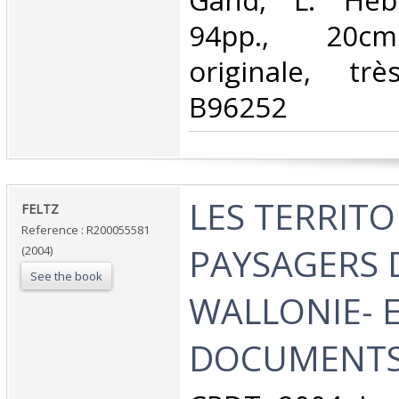
‎Gand, L. Heb
94pp., 20cm
originale, tr
B96252‎
‎LES TERRITO
‎FELTZ‎
Reference : R200055581
PAYSAGERS 
(2004)
See the book
WALLONIE- 
DOCUMENTS 