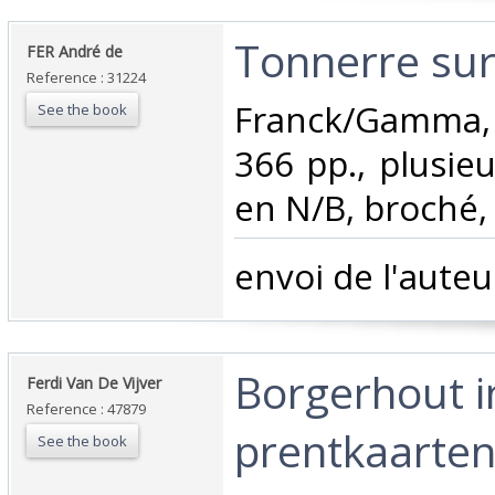
‎Tonnerre sur
‎FER André de‎
Reference : 31224
‎Franck/Gamma, 
See the book
366 pp., plusieu
en N/B, broché, 
‎envoi de l'auteur
‎Borgerhout 
‎Ferdi Van De Vijver‎
Reference : 47879
prentkaarten.
See the book