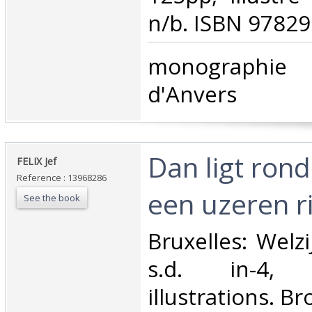
n/b. ISBN 97829
‎monographie 
d'Anvers‎
‎Dan ligt ron
‎FELIX Jef‎
Reference : 13968286
een uzeren ri
See the book
‎Bruxelles: Welz
s.d. in-4,
illustrations. Br