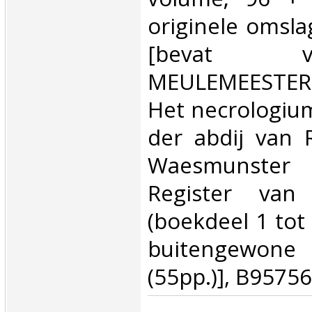
originele omsla
[bevat 
MEULEMEESTER M
Het necrologiu
der abdij van 
Waesmunster
Register van
(boekdeel 1 tot
buitengewon
(55pp.)], B95756‎