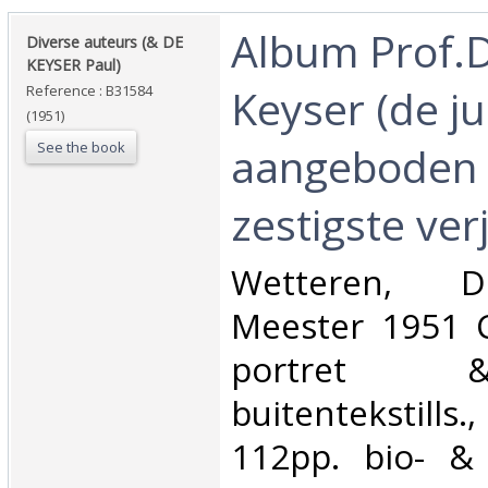
‎Album Prof.
‎Diverse auteurs (& DE
KEYSER Paul)‎
Keyser (de ju
Reference : B31584
(1951)
See the book
aangeboden b
zestigste ver
‎Wetteren, D
Meester 1951 C
portret 
buitentekstil
112pp. bio- & 