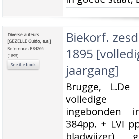
‎Biekorf. zesd
‎Diverse auteurs
[GEZELLE Guido, e.a.]‎
1895 [volledi
Reference : B84266
(1895)
See the book
jaargang]‎
‎Brugge, L.De
volledige
ingebonden i
384pp. + LVI pp
bladwijzer), 