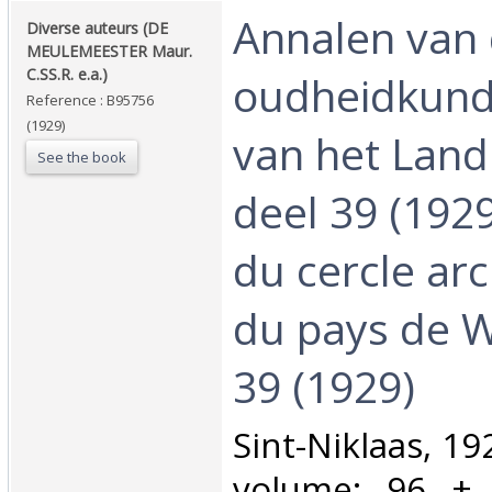
‎Annalen van
‎Diverse auteurs (DE
MEULEMEESTER Maur.
C.SS.R. e.a.)‎
oudheidkund
Reference : B95756
(1929)
van het Land
See the book
deel 39 (192
du cercle ar
du pays de 
39 (1929)‎
‎Sint-Niklaas, 19
volume; 96 + 