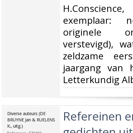
H.Conscience
exemplaar: n
originele o
verstevigd), wa
zeldzame eer
jaargang van 
Letterkundig Al
‎Refereinen 
‎Diverse auteurs (DE
BRUYNE Jan & RUELENS
K., uitg.)‎
gedichten uit