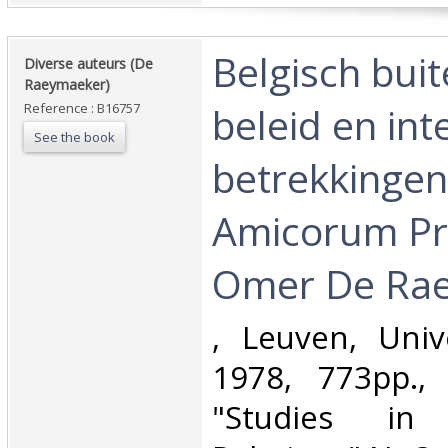
‎Belgisch bui
‎Diverse auteurs (De
Raeymaeker)‎
beleid en int
Reference : B16757
See the book
betrekkingen 
Amicorum Pr
Omer De Rae
‎, Leuven, Univ
1978, 773pp.,
"Studies in I