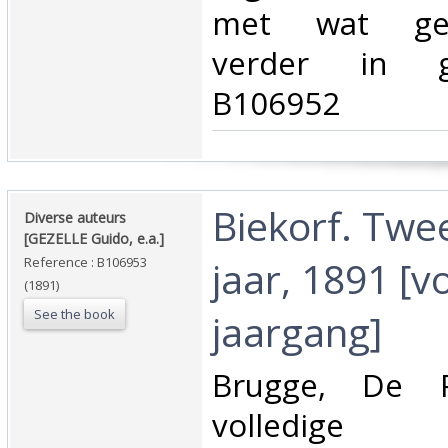
met wat gebru
verder in g
B106952‎
‎Biekorf. Twe
‎Diverse auteurs
[GEZELLE Guido, e.a.]‎
jaar, 1891 [v
Reference : B106953
(1891)
See the book
jaargang]‎
‎Brugge, De 
volledige