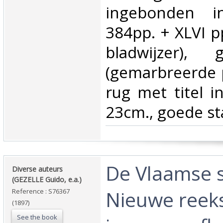
ingebonden i
384pp. + XLVI pp
bladwijzer), 
(gemarbreerde p
rug met titel i
23cm., goede st
‎De Vlaamse 
‎Diverse auteurs
(GEZELLE Guido, e.a.)‎
Nieuwe reeks
Reference : S76367
(1897)
See the book