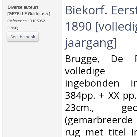
‎Biekorf. Eers
‎Diverse auteurs
[GEZELLE Guido, e.a.]‎
1890 [volledi
Reference : B106952
(1890)
See the book
jaargang]‎
‎Brugge, De 
volledige
ingebonden i
384pp. + XX pp. 
23cm., ge
(gemarbreerde p
rug met titel 