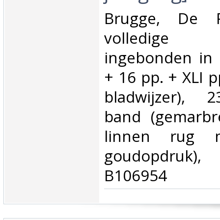
‎Brugge, De 
volledige
ingebonden in 
+ 16 pp. + XLI p
bladwijzer), 2
band (gemarbre
linnen rug m
goudopdruk), 
B106954‎