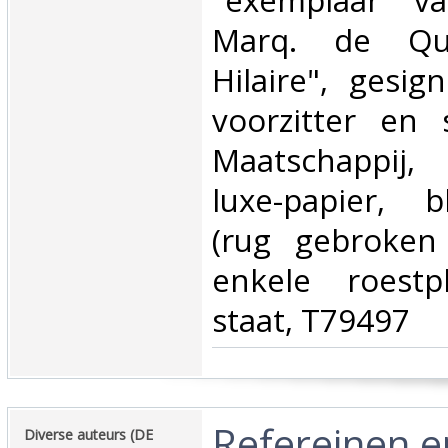
"exemplaar v
Marq. de Qu
Hilaire", gesi
voorzitter en 
Maatschappij
luxe-papier, 
(rug gebroken 
enkele roestp
staat, T79497‎
‎Refereinen 
‎Diverse auteurs (DE