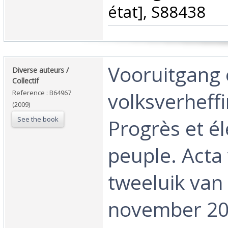
état], S88438‎
‎Vooruitgang
‎Diverse auteurs /
Collectif‎
volksverheffi
Reference : B64967
(2009)
See the book
Progrès et é
peuple. Acta
tweeluik van
november 20