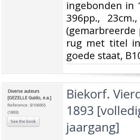
ingebonden in 1
396pp., 23cm.,
(gemarbreerde p
rug met titel i
goede staat, B1
‎Biekorf. Vier
‎Diverse auteurs
[GEZELLE Guido, e.a.]‎
1893 [volledi
Reference : B106955
(1893)
See the book
jaargang]‎