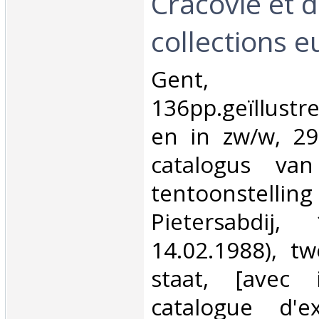
Cracovie et d
collections 
‎Gent
136pp.geïllust
en in zw/w, 29
catalogus van
tentoonstellin
Pietersabdij,
14.02.1988), tw
staat, [avec il
catalogue d'ex