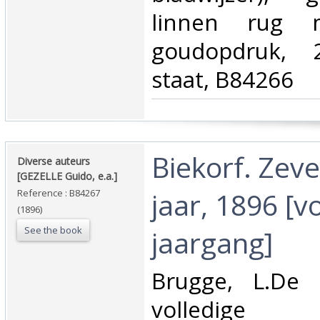
linnen rug m
goudopdruk, 
staat, B84266‎
‎Biekorf. Zev
‎Diverse auteurs
[GEZELLE Guido, e.a.]‎
jaar, 1896 [v
Reference : B84267
(1896)
See the book
jaargang]‎
‎Brugge, L.De
volledige