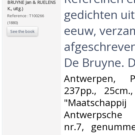
BRUYNE Jan & RUELENS
K., uitg.)‎
gedichten uit
Reference : T100266
(1880)
eeuw, verza
See the book
afgeschreven
De Bruyne. De
‎Antwerpen, 
237pp., 25cm.
"Maatsch
Antwerpsche B
nr.7, genumme