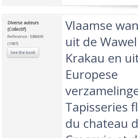
‎Vlaamse wan
‎Diverse auteurs
(Collectif)‎
uit de Wawel
Reference : S88438
(1987)
See the book
Krakau en ui
Europese
verzameling
Tapisseries 
du chateau 