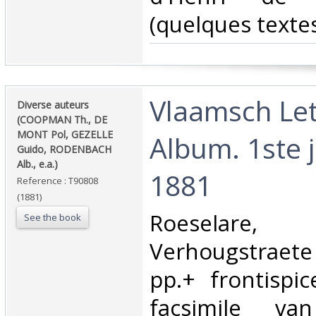
(quelques textes
‎Vlaamsch Le
‎Diverse auteurs
(COOPMAN Th., DE
MONT Pol, GEZELLE
Album. 1ste 
Guido, RODENBACH
Alb., e.a.)‎
1881‎
Reference : T90808
(1881)
‎Roeselare
See the book
Verhougstraete 
pp.+ frontispic
facsimile va