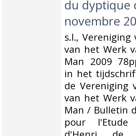
du dyptique 
novembre 20
‎s.l., Verenigin
van het Werk v
Man 2009 78pp.
in het tijdschri
de Vereniging 
van het Werk v
Man / Bulletin d
pour l'Etude
d'Henri de 