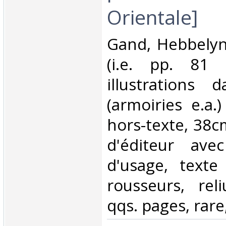
Orientale]‎
‎Gand, Hebbely
(i.e. pp. 81
illustrations 
(armoiries e.a.
hors-texte, 38cm
d'éditeur ave
d'usage, texte
rousseurs, rel
qqs. pages, rare