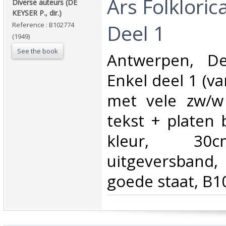
‎Ars Folkloric
‎Diverse auteurs (DE
KEYSER P., dir.)‎
Deel 1‎
Reference : B102774
(1949)
See the book
‎Antwerpen, D
Enkel deel 1 (va
met vele zw/w i
tekst + platen 
kleur, 30c
uitgeversband
goede staat, B1