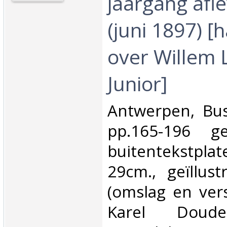
jaargang afle
(juni 1897) [
over Willem 
Junior]‎
‎Antwerpen, B
pp.165-196 ge
buitentekstpla
29cm., geïllus
(omslag en ver
Karel Doudel