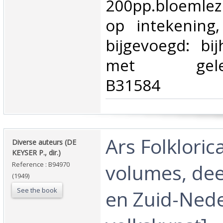
200pp.bloemlez
op intekening,
bijgevoegd: bi
met gelegen
B31584‎
‎Ars Folkloric
‎Diverse auteurs (DE
KEYSER P., dir.)‎
volumes, deel
Reference : B94970
(1949)
See the book
en Zuid-Ned