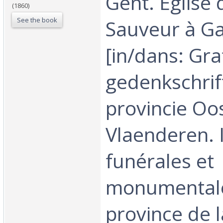
Gent. Eglise 
(1860)
See the book
Sauveur à G
[in/dans: Gra
gedenkschrif
provincie Oo
Vlaenderen. 
funérales et
monumentale
province de 