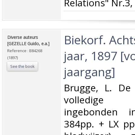
Relations" Nr.3,
‎Biekorf. Acht
‎Diverse auteurs
[GEZELLE Guido, e.a.]‎
jaar, 1897 [v
Reference : B84268
(1897)
See the book
jaargang]‎
‎Brugge, L. De
volledige
ingebonden i
384pp. + LX pp.