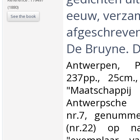
Reference : T79497
(1880)
eeuw, verza
See the book
afgeschreven
De Bruyne. De
‎Antwerpen, 
237pp., 25cm.
"Maatsch
Antwerpsche B
nr.7, genumme
(nr.22) op n