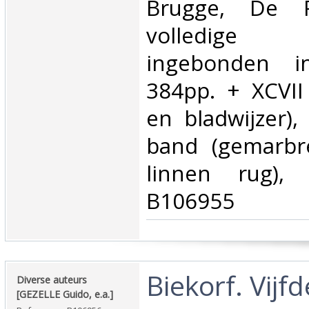
‎Brugge, De 
volledige
ingebonden i
384pp. + XCVII 
en bladwijzer),
band (gemarbre
linnen rug), 
B106955‎
‎Biekorf. Vijfd
‎Diverse auteurs
[GEZELLE Guido, e.a.]‎