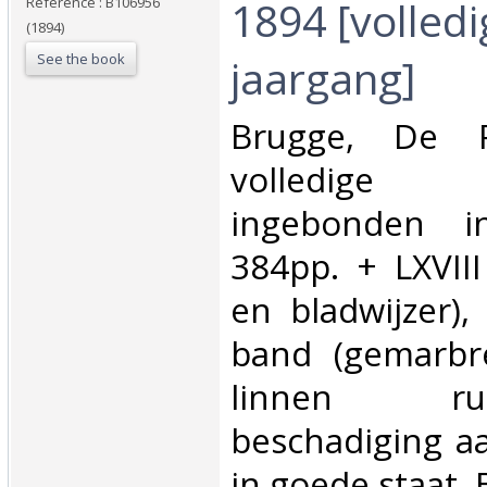
1894 [volledi
Reference : B106956
(1894)
See the book
jaargang]‎
‎Brugge, De 
volledige
ingebonden i
384pp. + LXVIII
en bladwijzer),
band (gemarbre
linnen ru
beschadiging aa
in goede staat, 