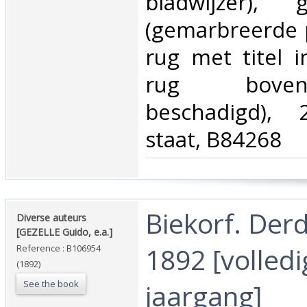
bladwijzer), 
(gemarbreerde p
rug met titel 
rug boven
beschadigd), 
staat, B84268‎
‎Biekorf. Derd
‎Diverse auteurs
[GEZELLE Guido, e.a.]‎
1892 [volledi
Reference : B106954
(1892)
See the book
jaargang]‎