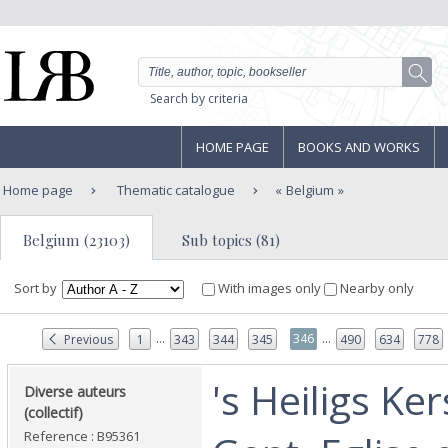
Search by criteria
HOME PAGE
BOOKS AND WORKS
Home page
Thematic catalogue
Belgium
Belgium (23103)
Sub topics (81)
Sort by
With images only
Nearby only
...
...
346
Previous
1
343
344
345
490
634
778
‎'s Heiligs Ke
‎Diverse auteurs
(collectif)‎
Reference : B95361