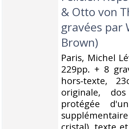
& Otto von T
gravées par 
Brown)‎
‎Paris, Michel L
229pp. + 8 gra
hors-texte, 23
originale, do
protégée d'un
supplémentai
cristal), texte e