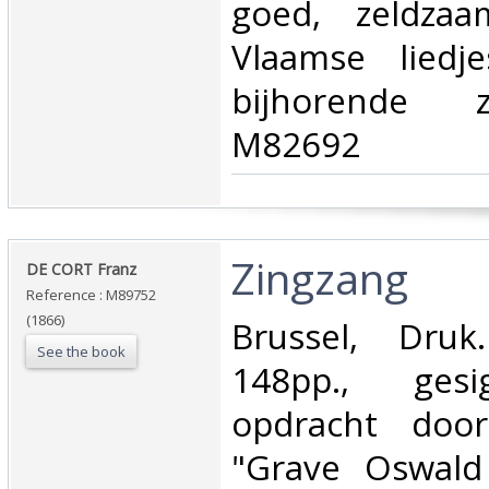
goed, zeldzaa
Vlaamse liedj
bijhorende za
M82692‎
‎Zingzang‎
‎DE CORT Franz‎
Reference : M89752
(1866)
‎Brussel, Druk
See the book
148pp., ges
opdracht doo
"Grave Oswald