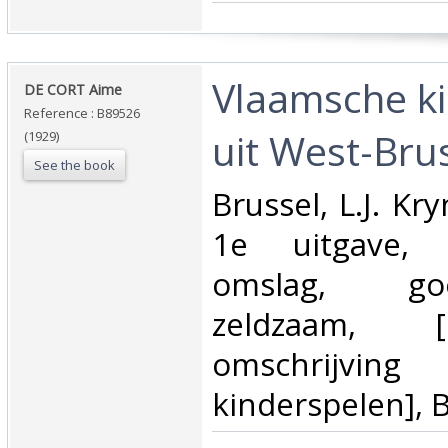
‎Vlaamsche k
‎DE CORT Aime‎
Reference : B89526
uit West-Brus
(1929)
See the book
‎Brussel, L.J. K
1e uitgave, 
omslag, go
zeldzaam, 
omschrijvi
kinderspelen], 