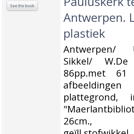
Pauluskerk t
See the book
Antwerpen. 
plastiek‎
‎Antwerpen/ 
Sikkel/ W.D
86pp.met 61 
afbeeldin
plattegrond,
"Maerlantbibli
26cm., g
geïll.stofwikke