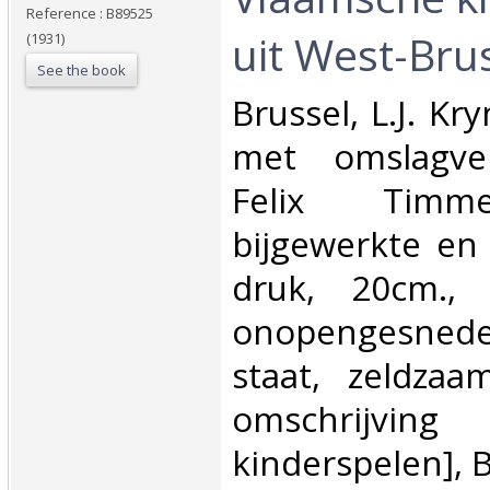
Reference : B89525
uit West-Brus
(1931)
See the book
‎Brussel, L.J. K
met omslagver
Felix Timm
bijgewerkte en
druk, 20cm., 
onopengesne
staat, zeldzaa
omschrijvi
kinderspelen], 