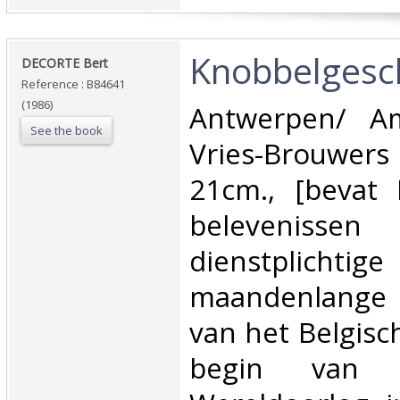
‎Knobbelgesch
‎DECORTE Bert‎
Reference : B84641
(1986)
‎Antwerpen/ A
See the book
Vries-Brouwers
21cm., [bevat 
beleveni
dienstplichti
maandenlange
van het Belgisch
begin van