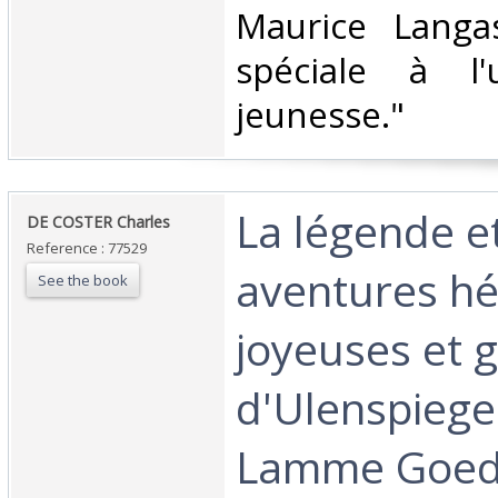
Maurice Langas
spéciale à l
jeunesse."‎
‎La légende e
‎DE COSTER Charles‎
Reference : 77529
aventures hé
See the book
joyeuses et 
d'Ulenspiege
Lamme Goed