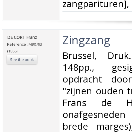
zangparituren],
‎Zingzang‎
‎DE CORT Franz‎
Reference : M90793
(1866)
‎Brussel, Druk
See the book
148pp., ges
opdracht doo
"zijnen ouden 
Frans de He
onafgesneden 
brede marges)