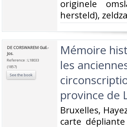
originele omsl
hersteld), zeldz
‎Mémoire his
‎DE CORSWAREM Guil.-
Jos.‎
les anciennes
Reference : L18033
(1857)
See the book
circonscripti
province de 
‎Bruxelles, Hay
carte dépliante 