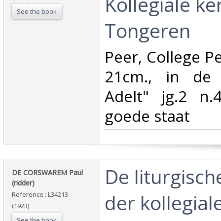
Kollegiale ke
See the book
Tongeren‎
‎Peer, College P
21cm., in de 
Adelt" jg.2 n.4
goede staat‎
‎De liturgisc
‎DE CORSWAREM Paul
(ridder)‎
der kollegiale
Reference : L34213
(1923)
See the book