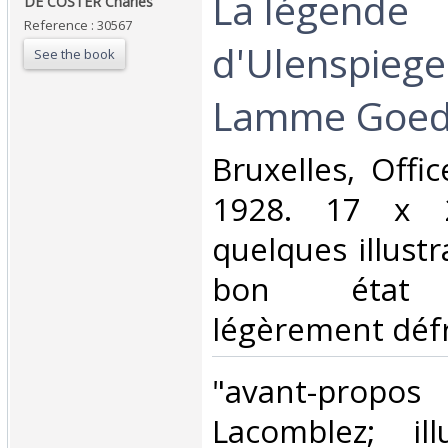
‎La légende
‎DE COSTER Charles‎
Reference : 30567
d'Ulenspiege
See the book
Lamme Goedz
‎Bruxelles, Offi
1928. 17 x 2
quelques illustr
bon état (
légèrement défra
‎"avant-pro
Lacomblez; ill