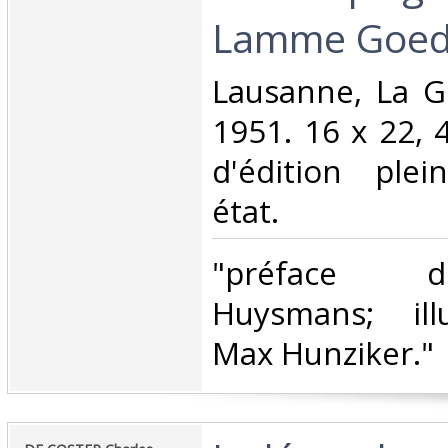
Lamme Goedz
‎Lausanne, La G
1951. 16 x 22, 4
d'édition plei
état.‎
‎"préface 
Huysmans; ill
Max Hunziker."‎