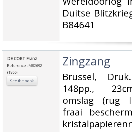
Wereldoorlog 
Duitse Blitzkrie
B84641‎
‎Zingzang‎
‎DE CORT Franz‎
Reference : M82692
(1866)
‎Brussel, Druk
See the book
148pp., 23cm
omslag (rug li
fraai bescher
kristalpapie