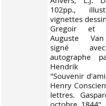
‎Anvers, L.J.
102pp., ill
vignettes dessi
Gregoir et 
Auguste Van
signé ave
autographe pa
Hendrik C
"Souvenir d'ami
Henry Conscie
lettres. Gaspa
octobre 1844", 