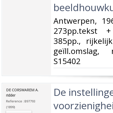
beeldhouwkun
‎Antwerpen, 19
273pp.tekst +
385pp., rijkelij
geïll.omslag,
S15402‎
‎De instellin
‎DE CORSWAREM A.
ridder‎
voorzienighei
Reference : B97793
(1899)