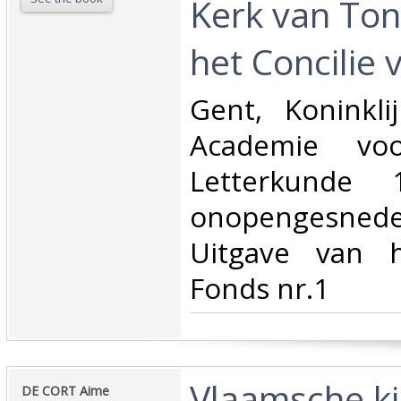
Kerk van To
het Concilie 
‎Gent, Koninkl
Academie vo
Letterkunde 
onopengesne
Uitgave van h
Fonds nr.1‎
‎Vlaamsche k
‎DE CORT Aime‎