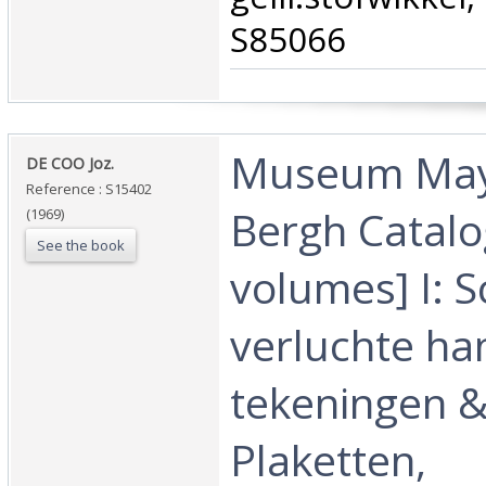
S85066‎
‎Museum May
‎DE COO Joz.‎
Reference : S15402
Bergh Catalo
(1969)
See the book
volumes] I: S
verluchte ha
tekeningen & 
Plaketten,