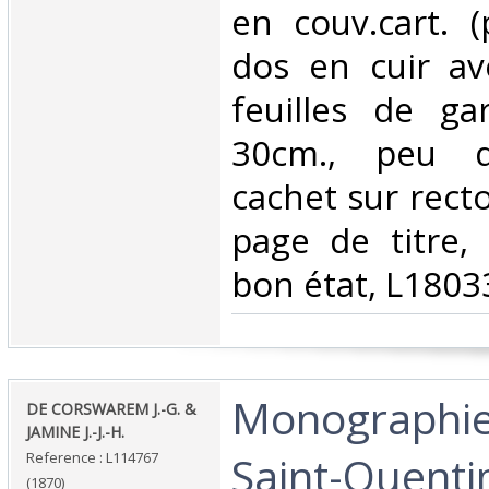
en couv.cart. (
dos en cuir ave
feuilles de ga
30cm., peu d
cachet sur recto
page de titre,
bon état, L18033
‎Monographie 
‎DE CORSWAREM J.-G. &
JAMINE J.-J.-H.‎
Saint-Quentin
Reference : L114767
(1870)