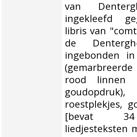
van Denterg
ingekleefd ge
libris van "com
de Dentergh
ingebonden in
(gemarbreerde p
rood linnen 
goudopdruk
roestplekjes, g
[bevat 3
liedjesteksten 