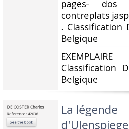
pages- dos 
contreplats jaspé
. Classification
Belgique‎
‎EXEMPLA
Classification 
Belgique‎
‎La légende
‎DE COSTER Charles‎
Reference : 42036
d'Ulenspiege
See the book