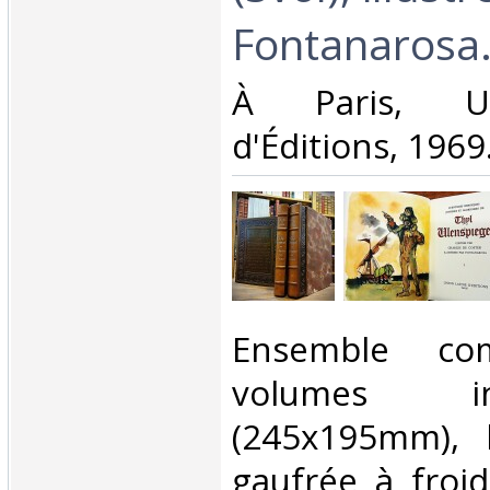
Fontanarosa.
‎À Paris, U
d'Éditions, 1969.
‎Ensemble c
volumes i
(245x195mm), 
gaufrée à froid