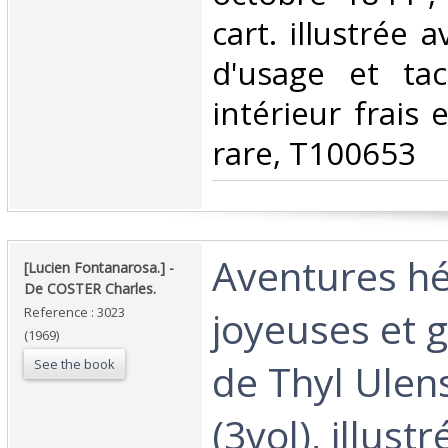
cart. illustrée 
d'usage et tac
intérieur frais 
rare, T100653‎
‎Aventures h
‎[Lucien Fontanarosa.] - ‎
‎De COSTER Charles.‎
joyeuses et 
Reference : 3023
(1969)
See the book
de Thyl Ulen
(3vol), illust