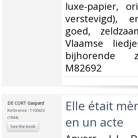
luxe-papier, or
verstevigd), e
goed, zeldzaa
Vlaamse liedj
bijhorende za
M82692‎
‎Elle était m
‎DE CORT Gaspard‎
Reference : T100653
en un acte‎
(1844)
See the book