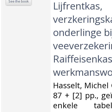
See the book
Lijfrentkas,
verzkeringsk
onderlinge bi
veeverzekeri
Raiffeisenka
werkmanswon
‎Hasselt, Miche
87 + [2] pp., ge
enkele tabel