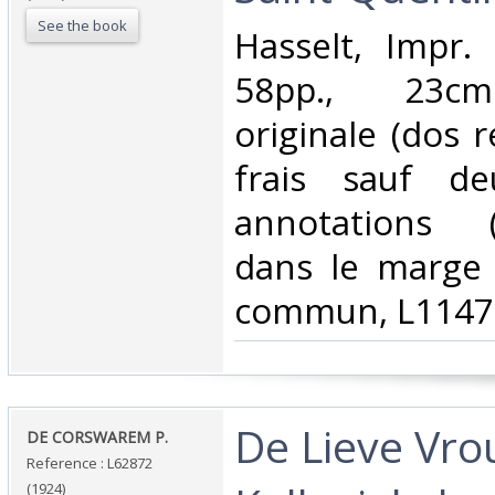
See the book
‎Hasselt, Impr
58pp., 23cm
originale (dos r
frais sauf de
annotations (i
dans le marge 
commun, L1147
‎De Lieve Vr
‎DE CORSWAREM P.‎
Reference : L62872
(1924)