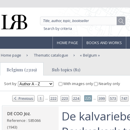
Search by criteria
HOME PAGE
BOOKS AND WORKS
Home page
Thematic catalogue
Belgium
Belgium (23119)
Sub topics (81)
Sort by
With images only
Nearby only
...
...
225
Previous
1
222
223
224
399
573
747
‎De kalvarieb
‎DE COO Joz.‎
Reference : S85066
(1943)