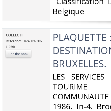
‎ Classification
Belgique‎
‎PLAQUETTE 
‎COLLECTIF‎
Reference : R240092286
DESTINATIO
(1986)
See the book
BRUXELLES.‎
‎LES SERVICES
TOURIM
COMMUNAUTE 
1986. In-4. Bro