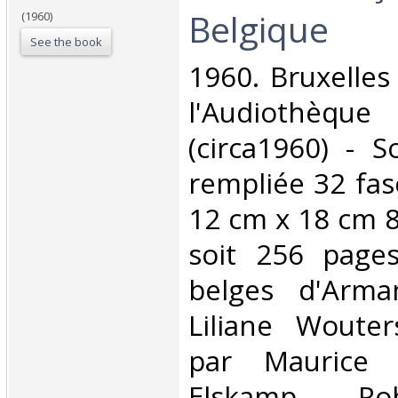
Belgique‎
(1960)
See the book
‎1960. Bruxelle
l'Audiothèqu
(circa1960) - S
rempliée 32 fas
12 cm x 18 cm 
soit 256 page
belges d'Arma
Liliane Woute
par Maurice
Elskamp Rob