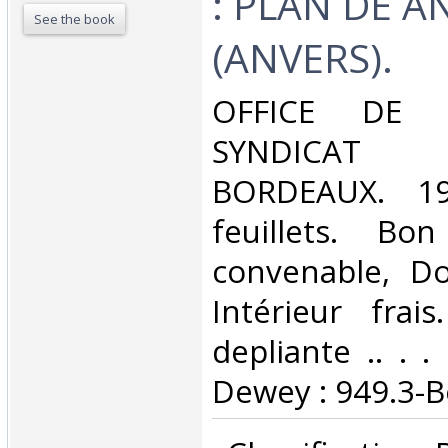
: PLAN DE 
See the book
(ANVERS).‎
‎OFFICE DE 
SYNDICAT D'
BORDEAUX. 19
feuillets. Bo
convenable, Dos
Intérieur frai
depliante .. . . 
Dewey : 949.3-B