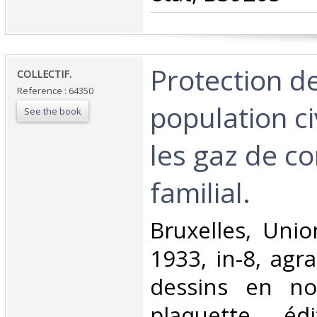
‎Protection de
‎COLLECTIF.‎
Reference : 64350
population ci
See the book
les gaz de co
familial.‎
‎Bruxelles, Unio
1933, in-8, agra
dessins en noi
plaquette éd