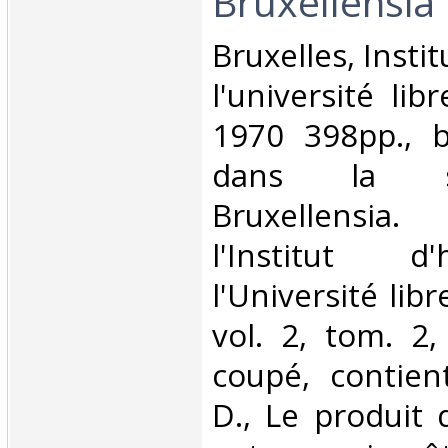
Bruxellensia II
‎Bruxelles, Insti
l'université lib
1970 398pp., br
dans la s
Bruxellensia
l'Institut d
l'Université lib
vol. 2, tom. 2,
coupé, contien
D., Le produit 