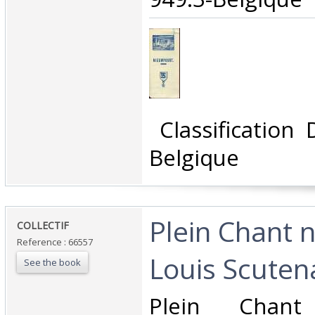
‎ Classification
Belgique‎
‎Plein Chant 
‎COLLECTIF‎
Reference : 66557
Louis Scutena
See the book
‎Plein Chan