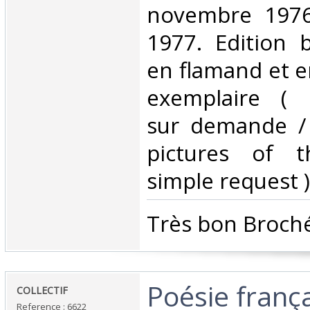
novembre 1976
1977. Edition b
en flamand et en
exemplaire ( 
sur demande /
pictures of 
simple request ) 
‎Très bon Broché
‎Poésie franç
‎COLLECTIF‎
Reference : 6622