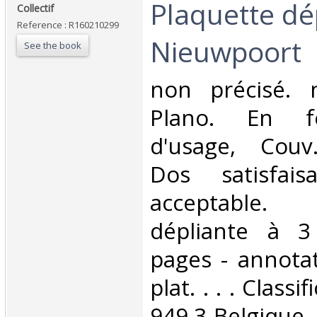
‎Plaquette dé
‎Collectif‎
Reference : R160210299
Nieuwpoort‎
See the book
‎non précisé. 
Plano. En feu
d'usage, Couv
Dos satisfaisa
acceptable.
dépliante à 3
pages - annotat
plat. . . . Class
949.3-Belgique‎