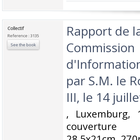
‎Rapport de l
‎Collectif‎
Reference : 3135
Commission
See the book
d'Information
par S.M. le R
III, le 14 juill
‎, Luxemburg, 
couverture 
28,5x21cm, 270p