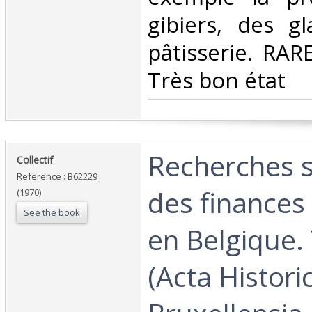
gibiers, des g
pâtisserie. RARE
Très bon état ‎
‎Recherches s
‎Collectif‎
Reference : B62229
des finances
(1970)
See the book
en Belgique.
(Acta Histori