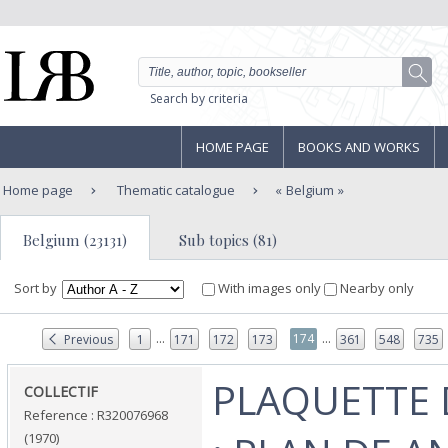
Search by criteria
HOME PAGE
BOOKS AND WORKS
Home page
Thematic catalogue
Belgium
Belgium (23131)
Sub topics (81)
Sort by
With images only
Nearby only
...
...
174
Previous
1
171
172
173
361
548
735
‎PLAQUETTE
‎COLLECTIF‎
Reference : R320076968
(1970)