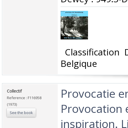
‎ Classification
Belgique‎
‎Provocatie en
‎Collectif‎
Reference : F116958
Provocation 
(1973)
See the book
inspiration. L