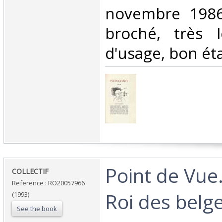
novembre 1986-
broché, très l
d'usage, bon état
‎Point de Vue
‎COLLECTIF‎
Reference : RO20057966
Roi des belge
(1993)
See the book