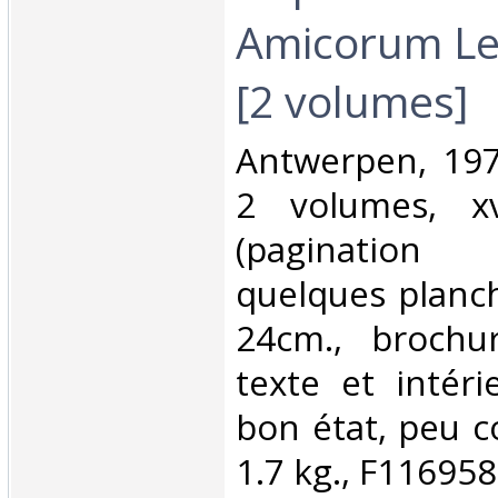
Amicorum Le
[2 volumes]‎
‎Antwerpen, 19
2 volumes, x
(pagination 
quelques planch
24cm., brochur
texte et intéri
bon état, peu 
1.7 kg., F116958‎