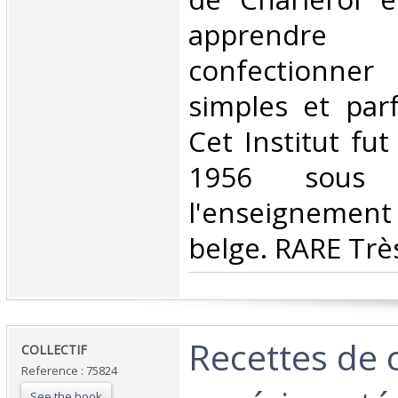
apprend
confectionner
simples et parf
Cet Institut fut
1956 sous 
l'enseignemen
belge. RARE Très
‎Recettes de 
‎COLLECTIF‎
Reference : 75824
See the book