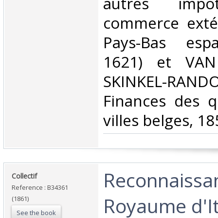
autres imp
commerce extér
Pays-Bas espa
1621) et VA
SKINKEL-RAND
Finances des q
villes belges, 18
‎Reconnaissa
‎Collectif‎
Reference : B34361
Royaume d'Ita
(1861)
See the book