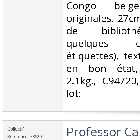
Congo belge
originales, 27c
de biblioth
quelques 
étiquettes), tex
en bon état, 
2.1kg., C94720
lot:‎
‎Professor C
‎Collectif‎
Reference : B39205