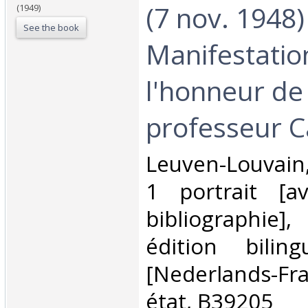
(7 nov. 1948)
(1949)
See the book
Manifestatio
l'honneur de
professeur C
‎Leuven-Louvain
1 portrait [a
bibliographie
édition biling
[Nederlands-F
état, B39205‎