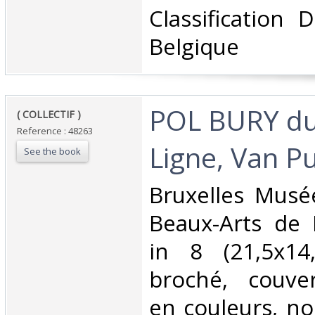
Classification 
Belgique‎
‎POL BURY du
‎( COLLECTIF ) ‎
Reference : 48263
Ligne, Van Pun
See the book
‎Bruxelles Mus
Beaux-Arts de 
in 8 (21,5x14
broché, couver
en couleurs, no