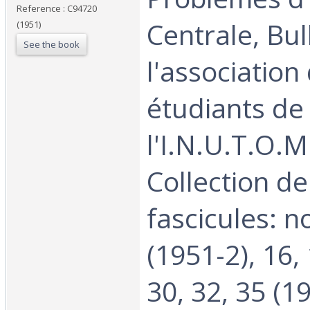
Reference : C94720
Centrale, Bul
(1951)
See the book
l'association
étudiants de
l'I.N.U.T.O.M.
Collection de
fascicules: n
(1951-2), 16, 
30, 32, 35 (19