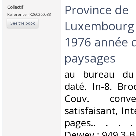
‎Province de
‎Collectif‎
Reference : R260260533
Luxembourg 
See the book
1976 année 
paysages‎
‎au bureau du
daté. In-8. Bro
Couv. conve
satisfaisant, Int
pages.. . . . 
Dewey : 949.3-B