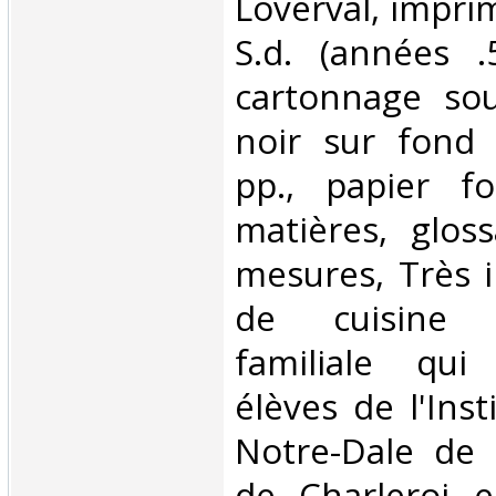
Loverval, imprim
S.d. (années .5
cartonnage sou
noir sur fond 
pp., papier fo
matières, gloss
mesures, Très i
de cuisine 
familiale qu
élèves de l'Inst
Notre-Dale de 
de Charleroi e