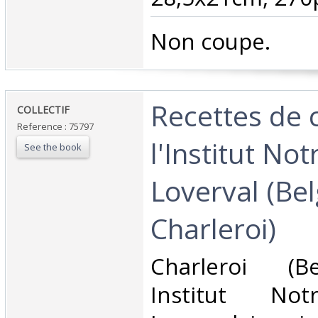
‎Non coupe.‎
‎Recettes de 
‎COLLECTIF‎
Reference : 75797
l'Institut No
See the book
Loverval (Bel
Charleroi)‎
‎Charleroi (B
Institut No