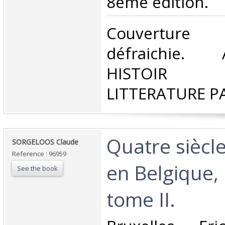
8ème édition. ‎
‎Couverture
défraichie. 
HISTOIR P
LITTERATURE P
‎Quatre siècl
‎SORGELOOS Claude‎
Reference : 96959
en Belgique,
See the book
tome II.‎