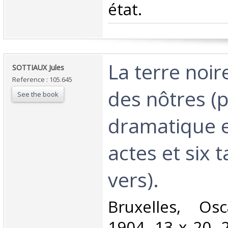
état.‎
‎La terre noir
‎SOTTIAUX Jules‎
Reference : 105.645
des nôtres 
See the book
dramatique 
actes et six 
vers).‎
‎Bruxelles, Os
1904. 13 x 20, 2