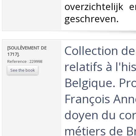
overzichtelijk 
geschreven. ‎
‎Collection 
‎[SOULÈVEMENT DE
1717]. ‎
relatifs à l'h
Reference : 229998
See the book
Belgique. Pr
François Ann
doyen du co
métiers de B