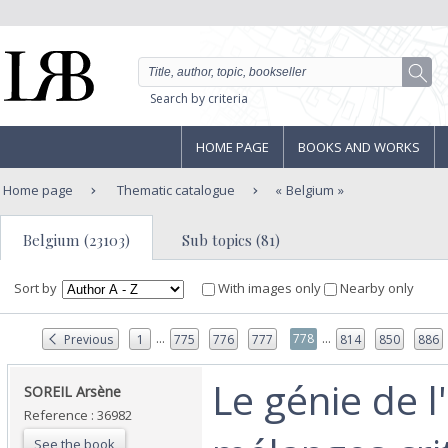
Search by criteria
HOME PAGE
BOOKS AND WORKS
Home page
Thematic catalogue
Belgium
Belgium (23103)
Sub topics (81)
Sort by
With images only
Nearby only
...
...
778
Previous
1
775
776
777
814
850
886
‎Le génie de 
‎SOREIL Arsène‎
Reference : 36982
See the book