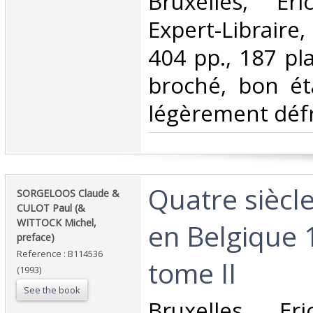
‎Bruxelles, Er
Expert-Libraire,
404 pp., 187 pl
broché, bon ét
légèrement défra
‎Quatre siècl
‎SORGELOOS Claude &
CULOT Paul (&
WITTOCK Michel,
en Belgique 
preface)‎
Reference : B114536
tome II‎
(1993)
See the book
‎Bruxelles, Er