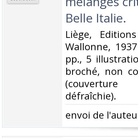
mélanges crit
Belle Italie.‎
‎Liège, Editio
Wallonne, 1937
pp., 5 illustrat
broché, non co
(couverture
défraîchie).‎
‎envoi de l'auteur