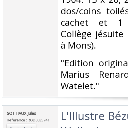
dos/coins toilé
cachet et 1 
Collège jésuite 
à Mons).‎
‎"Edition origin
Marius Renar
Watelet."‎
‎L'Illustre B
‎SOTTIAUX Jules‎
Reference : ROD0035741