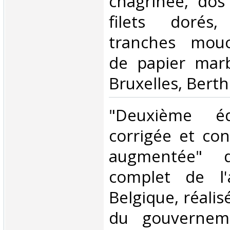
chagrinée, dos
filets dorés,
tranches mouc
de papier marb
Bruxelles, Berth
‎"Deuxième éd
corrigée et co
augmentée" 
complet de l'
Belgique, réali
du gouvernem