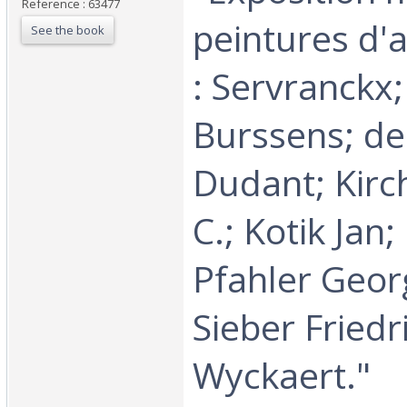
Reference : 63477
peintures d'
See the book
: Servranckx; 
Burssens; de
Dudant; Kirc
C.; Kotik Jan
Pfahler Geor
Sieber Friedr
Wyckaert."‎