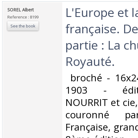
‎L'Europe et 
‎SOREL Albert ‎
Reference : 8199
française. D
See the book
partie : La c
Royauté. ‎
‎ broché - 16x2
1903 - édit
NOURRIT et cie,
couronné par
Française, gran