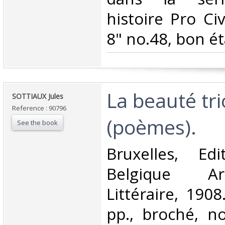
histoire Pro Civ
8" no.48, bon ét
‎La beauté t
‎SOTTIAUX Jules‎
Reference : 90796
(poèmes).‎
See the book
‎Bruxelles, E
Belgique Ar
Littéraire, 190
pp., broché, n