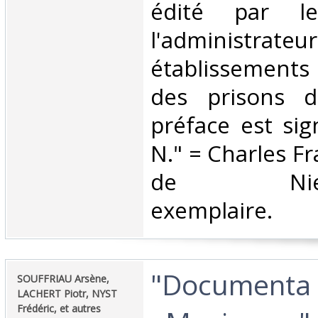
édité par l
l'administrate
établissements
des prisons d
préface est sig
N." = Charles F
de Nieder
exemplaire. ‎
‎"Documenta 
‎SOUFFRIAU Arsène,
LACHERT Piotr, NYST
Frédéric, et autres‎