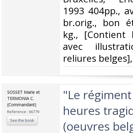
1993 404pp., ave
br.orig., bon é
kg., [Contient 
avec illustra
reliures belges]
‎"Le régiment
‎SOSSET Marie et
TERMONIA C.
(Commandant)‎
heures tragi
Reference : 66779
See the book
(oeuvres belg