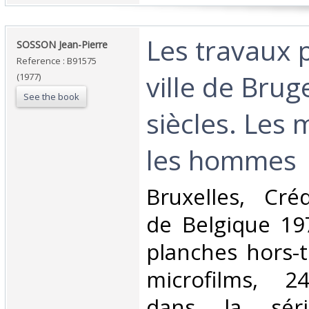
‎Les travaux 
‎SOSSON Jean-Pierre‎
Reference : B91575
ville de Brug
(1977)
See the book
siècles. Les 
les hommes‎
‎Bruxelles, Cr
de Belgique 19
planches hors-t
microfilms, 24
dans la série