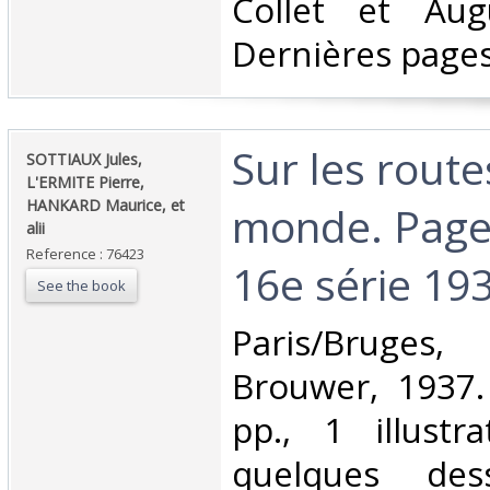
Collet et Aug
Dernières pages 
‎Sur les rout
‎SOTTIAUX Jules,
L'ERMITE Pierre,
HANKARD Maurice, et
monde. Pages
alii‎
Reference : 76423
16e série 193
See the book
‎Paris/Bruges
Brouwer, 1937.
pp., 1 illustr
quelques dess