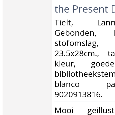
the Present D
‎Tielt, La
Gebonden, 
stofomsla
23.5x28cm., tal
kleur, goed
bibliotheekstem
blanco p
9020913816.‎
‎Mooi geillus