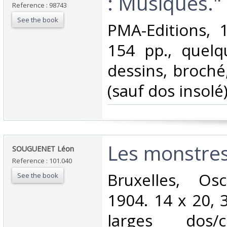
: Musiques."‎
Reference : 98743
See the book
‎PMA-Editions, 
154 pp., quelq
dessins, broché
(sauf dos insolé).
‎Les monstres
‎SOUGUENET Léon‎
Reference : 101.040
‎Bruxelles, Os
See the book
1904. 14 x 20, 3
larges dos/c