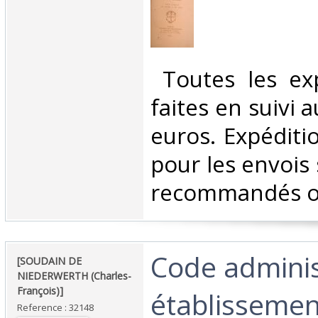
‎ Toutes les ex
faites en suivi 
euros. Expéditi
pour les envois 
recommandés ou 
‎Code adminis
‎[SOUDAIN DE
NIEDERWERTH (Charles-
François)]‎
établisseme
Reference : 32148