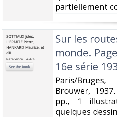
partiellement co
‎Sur les rout
‎SOTTIAUX Jules,
L'ERMITE Pierre,
HANKARD Maurice, et
monde. Pages
alii‎
Reference : 76424
16e série 193
See the book
‎Paris/Bruges
Brouwer, 1937.
pp., 1 illustr
quelques dessin