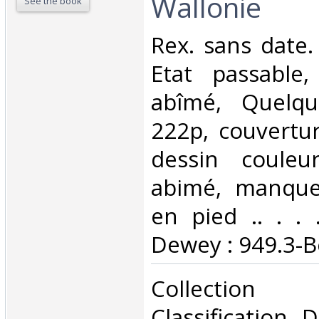
Wallonie‎
See the book
‎Rex. sans date.
Etat passable
abîmé, Quelqu
222p, couvertur
dessin couleu
abimé, manque 
en pied .. . . .
Dewey : 949.3-B
‎Collection
Classification 