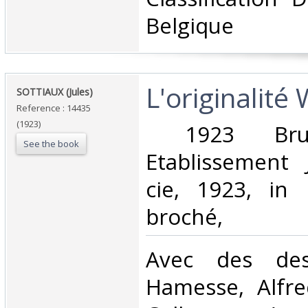
Belgique‎
‎L'originalité
‎SOTTIAUX (Jules) ‎
Reference : 14435
(1923)
‎ 1923 Brux
See the book
Etablissement
cie, 1923, in 
broché, ‎
‎Avec des de
Hamesse, Alfre