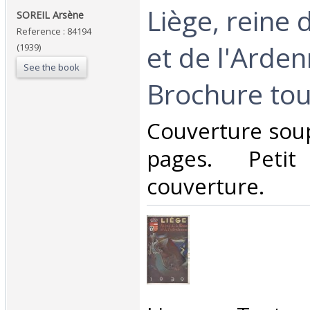
‎Liège, reine
‎SOREIL Arsène ‎
Reference : 84194
et de l'Arden
(1939)
See the book
Brochure tour
‎Couverture sou
pages. Peti
couverture.‎