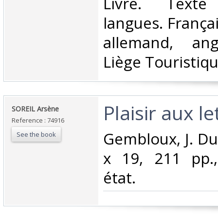
‎Livre. Text
langues. Françai
allemand, angl
Liège Touristiqu
‎Plaisir aux let
‎SOREIL Arsène‎
Reference : 74916
‎Gembloux, J. Du
See the book
x 19, 211 pp.
état.‎