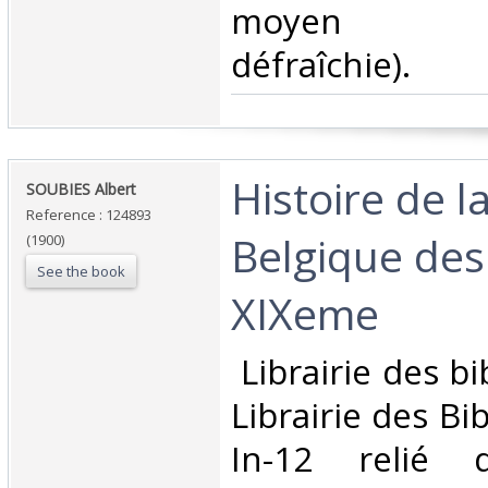
moyen (c
défraîchie).‎
‎Histoire de 
‎SOUBIES Albert‎
Reference : 124893
Belgique des
(1900)
See the book
XIXeme‎
‎ Librairie des b
Librairie des Bi
In-12 relié 