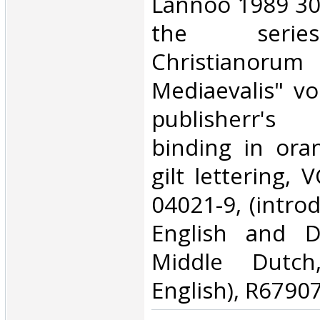
Lannoo 1989 304
the serie
Christianorum
Mediaevalis" vo
publisherr'
binding in ora
gilt lettering, 
04021-9, (intro
English and D
Middle Dutch
English), R67907