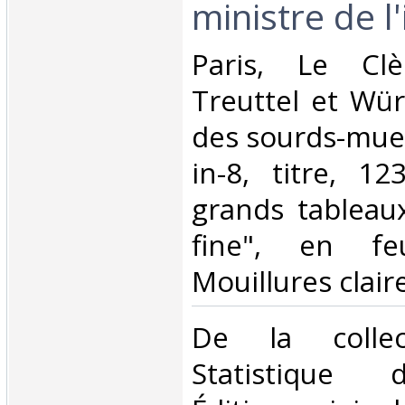
ministre de l'
‎Paris, Le Clè
Treuttel et Wür
des sourds-muet
in-8, titre, 1
grands tableaux
fine", en feu
Mouillures claire
‎De la colle
Statistique 