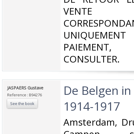
VENT
CORRESPONDA
UNIQUEMENT
PAIEMEN
CONSULTER.‎
‎De Belgen in
‎JASPAERS Gustave‎
Reference : B94276
1914-1917‎
See the book
‎Amsterdam, Dr