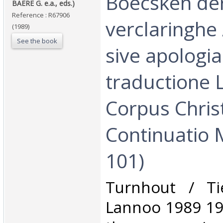
Boecsken de
BAERE G. e.a., eds.)‎
Reference : R67906
verclaringhe
(1989)
See the book
sive apologi
traductione L.
Corpus Chris
Continuatio 
101)‎
‎Turnhout / Ti
Lannoo 1989 195