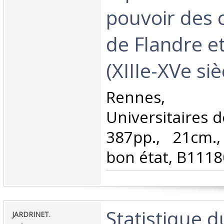
pouvoir des
de Flandre e
(XIIIe-XVe sièc
‎Rennes,
Universitaires 
387pp., 21cm., 
bon état, B1118
‎Statistique d
‎JARDRINET.‎