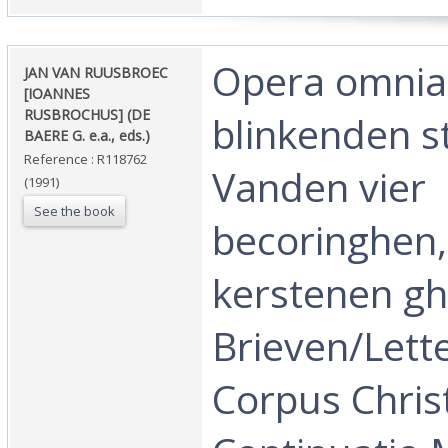
‎Opera omnia
‎JAN VAN RUUSBROEC
[IOANNES
RUSBROCHUS] (DE
blinkenden s
BAERE G. e.a., eds.)‎
Reference : R118762
Vanden vier
(1991)
See the book
becoringhen
kerstenen gh
Brieven/Letter
Corpus Chris