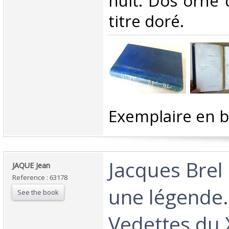
nuit. Dos orné d
titre doré.‎
‎Exemplaire en bo
‎Jacques Brel 
‎JAQUE Jean‎
Reference : 63178
une légende. 
See the book
Vedettes du X