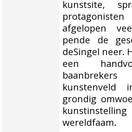
kunstsite, s
protagonis
afgelopen vee
pende de gesc
deSingel neer. 
een handvol
baanbreke
kunstenveld i
grondig omwoe
kunstinst
wereldfaam.‎