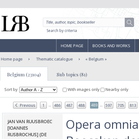
Search by criteria
HOME PAGE
BOOKS AND WORKS
Home page
Thematic catalogue
Belgium
Belgium (23104)
Sub topics (81)
Sort by
With images only
Nearby only
...
...
489
Previous
1
486
487
488
597
705
813
‎Opera omnia.
‎JAN VAN RUUSBROEC
[IOANNES
RUSBROCHUS] (DE