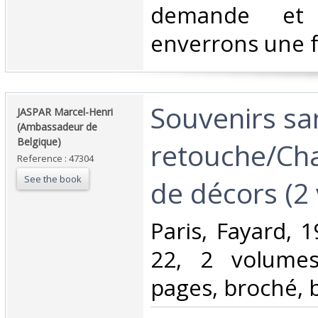
demande et
enverrons une f
‎Souvenirs sa
‎JASPAR Marcel-Henri
(Ambassadeur de
Belgique)‎
retouche/Ch
Reference : 47304
See the book
de décors (2 
‎Paris, Fayard, 
22, 2 volume
pages, broché, b