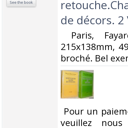
retouche.Ch
See the book
de décors. 2 
‎ Paris, Faya
215x138mm, 49
broché. Bel exem
‎ Pour un paiem
veuillez nous