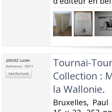
d'éditeur en bel 
‎Tournai-Tour
‎JARDEZ Lucien‎
Reference : 76011
Collection :
See the book
la Wallonie.‎
‎Bruxelles, Paul