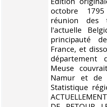
Édition origina
octobre 1795
réunion des t
l'actuelle Bel
principauté d
France, et diss
département d
Meuse couvrai
Namur et de D
Statistique régi
ACTUELLEMENT
DE RETOUR L