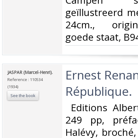
Campen s
geïllustreerd m
24cm., origi
goede staat, B9
‎Ernest Renan
‎JASPAR (Marcel-Henri).‎
Reference : 110534
République.‎
(1934)
See the book
‎ Editions Alber
249 pp, préfa
Halévy, broché