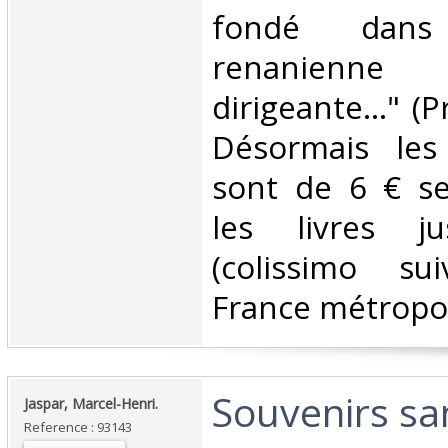
fondé dan
renanienne 
dirigeante..." (P
Désormais les 
sont de 6 € s
les livres j
(colissimo su
France métropoli
‎Souvenirs sa
‎Jaspar, Marcel-Henri.‎
Reference : 93143