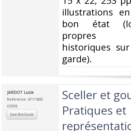
15 x 22, 253 p
illustrations e
bon état (l
propres in
historiques su
garde).‎
‎Sceller et go
‎JARDOT Lucie‎
Reference : B111805
Pratiques et
(2020)
See the book
représentati