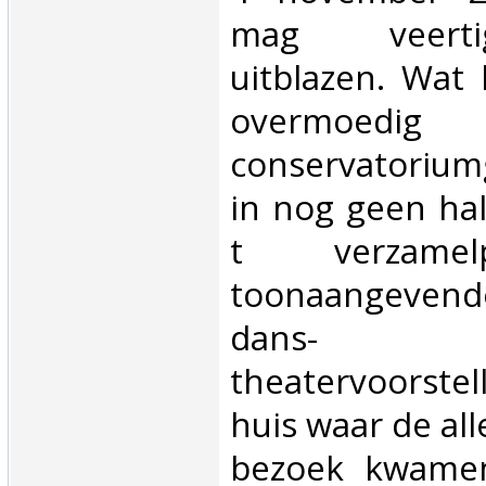
mag veert
uitblazen. Wat
overmoedig
conservatoriu
in nog geen hal
t verzame
toonaangeven
dans
theatervoorst
huis waar de al
bezoek kwame