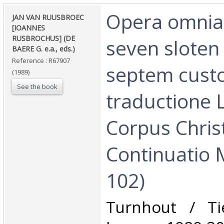
‎Opera omnia
‎JAN VAN RUUSBROEC
[IOANNES
RUSBROCHUS] (DE
seven sloten
BAERE G. e.a., eds.)‎
Reference : R67907
septem cust
(1989)
See the book
traductione L.
Corpus Chris
Continuatio 
102)‎
‎Turnhout / Ti