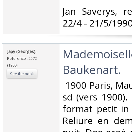
‎Jan Saverys, 
22/4 - 21/5/1990
‎Mademoisell
‎Japy (Georges).‎
Reference : 2572
Baukenart.‎
(1900)
See the book
‎ 1900 Paris, Ma
sd (vers 1900)
format petit in
Reliure en dem