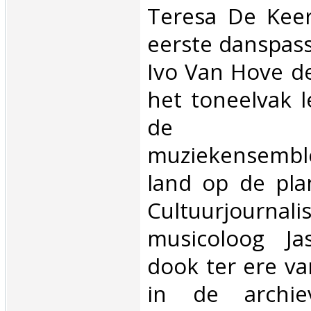
Teresa De Kee
eerste danspass
Ivo Van Hove d
het toneelvak 
de aanzi
muziekensemb
land op de pla
Cultuurjou
musicoloog Ja
dook ter ere va
in de archi