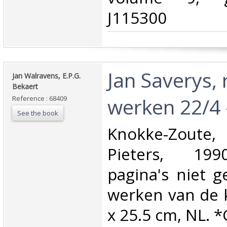
J115300‎
‎Jan Saverys,
‎Jan Walravens, E.P.G.
Bekaert‎
werken 22/4 
Reference : 68409
See the book
‎Knokke-Zoute
Pieters, 199
pagina's niet 
werken van de 
x 25.5 cm, NL. *