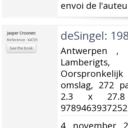
‎envoi de l'auteur
‎deSingel: 19
‎Jasper Croonen‎
Reference : 64725
‎Antwerpen , 
See the book
Lamberig
Oorspronkeli
omslag, 272 pa
2.3 x 27.
9789463937252.
‎4 november 2