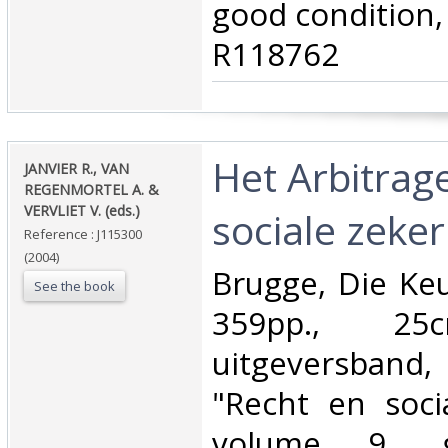
good condition, 
R118762‎
‎Het Arbitrag
‎JANVIER R., VAN
REGENMORTEL A. &
VERVLIET V. (eds.)‎
sociale zeker
Reference : J115300
(2004)
‎Brugge, Die Ke
See the book
359pp., 25c
uitgeversband
"Recht en soci
volume 9, g