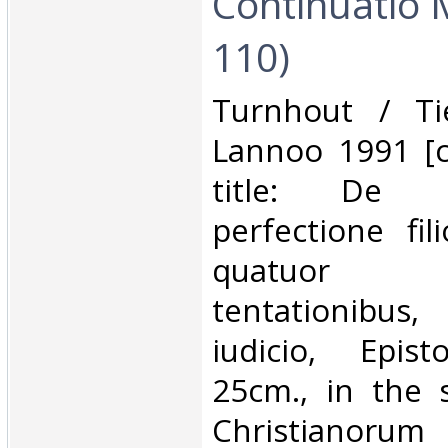
Continuatio 
110)‎
‎Turnhout / Ti
Lannoo 1991 [c
title: De c
perfectione fi
quatuor s
tentationibus
iudicio, Epist
25cm., in the 
Christianorum