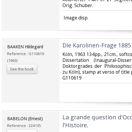
Orig. Schuber.‎
‎ Image disp.‎
‎Die Karolinen-Frage 1885‎
‎BAAKEN Hildegard‎
Reference : G110619
‎Köln, 1963 134pp., 21cm., softc
Dissertation (Inaugural-Diss
(1963)
Doktorgrades der Philosophisc
See the book
zu Köln), stamp at verso of title 
G110619‎
‎La grande question d'Oc
‎BABELON (Ernest)‎
l'Histoire.‎
Reference : 224135