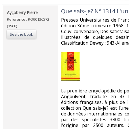
‎Que sais-je? N° 1314 L'un
‎Ayçoberry Pierre‎
Reference : RO90136572
‎Presses Universitaires de Fran
édition 3ème trimestre 1968. 1
(1968)
Couv. convenable, Dos satisfaisa
See the book
illustrées de quelques dessi
Classification Dewey : 943-Allem
‎La première encyclopédie de p
Angoulvent, traduite en 43 l
éditions françaises, à plus de 
collection Que sais-je? est l'u
de données internationnales, co
par des spécialistes. 3800 ti
l'origine par 2500 auteurs. 