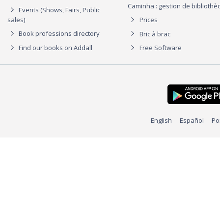
Caminha : gestion de biblioth
Events (Shows, Fairs, Public
sales)
Prices
Book professions directory
Bric à brac
Find our books on Addall
Free Software
English
Español
Po