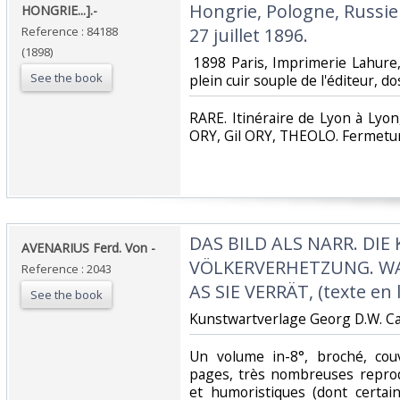
Hongrie, Pologne, Russie 
HONGRIE...].-‎
Reference : 84188
27 juillet 1896.‎
(1898)
‎ 1898 Paris, Imprimerie Lahure,
See the book
plein cuir souple de l'éditeur, dos
‎RARE. Itinéraire de Lyon à Lyo
ORY, Gil ORY, THEOLO. Fermetur
‎DAS BILD ALS NARR. DIE
‎AVENARIUS Ferd. Von -‎
VÖLKERVERHETZUNG. WA
Reference : 2043
AS SIE VERRÄT, (texte en 
See the book
‎Kunstwartverlage Georg D.W. C
‎Un volume in-8°, broché, cou
pages, très nombreuses reprod
et humoristiques (dont certai