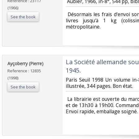
Reference : 23117
‎ Aubier, 1966, in-8°, 544 pp, bib
(1966)
‎ Désormais les frais d'envoi s
See the book
livres jusqu'à 1 kg (coliss
métropolitaine.‎
‎La Société allemande sous
‎Ayçoberry (Pierre)‎
1945. ‎
Reference : 12835
(1998)
‎Paris Seuil 1998 Un volume in
illustrée, 344 pages. Bon état. ‎
See the book
‎ La librairie est ouverte du m
et de 13h30 à 19h00. Commande
Envoi rapide, emballage soigné. ‎