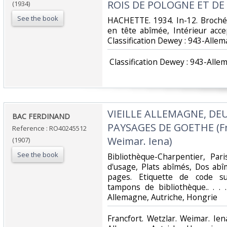
ROIS DE POLOGNE ET DE 
(1934)
See the book
‎HACHETTE. 1934. In-12. Broché.
en tête abîmée, Intérieur accep
Classification Dewey : 943-Allem
‎ Classification Dewey : 943-Alle
‎VIEILLE ALLEMAGNE, DEU
‎BAC FERDINAND‎
PAYSAGES DE GOETHE (Fra
Reference : RO40245512
Weimar. Iena)‎
(1907)
See the book
‎Bibliothèque-Charpentier, Par
d'usage, Plats abîmés, Dos abî
pages. Etiquette de code su
tampons de bibliothèque.. . . 
Allemagne, Autriche, Hongrie‎
‎Francfort. Wetzlar. Weimar. Ien