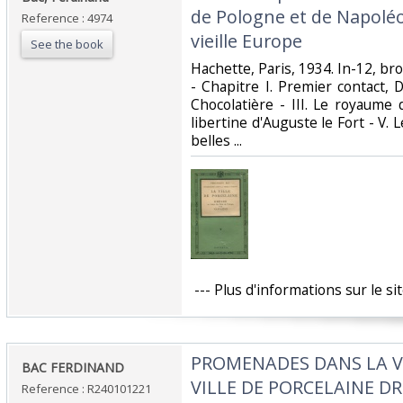
de Pologne et de Napolé
Reference : 4974
vieille Europe‎
See the book
‎Hachette, Paris, 1934. In-12, b
- Chapitre I. Premier contact, Dr
Chocolatière - III. Le royaume 
libertine d'Auguste le Fort - V. L
belles ...‎
‎ --- Plus d'informations sur le s
‎PROMENADES DANS LA VI
‎BAC FERDINAND‎
VILLE DE PORCELAINE D
Reference : R240101221