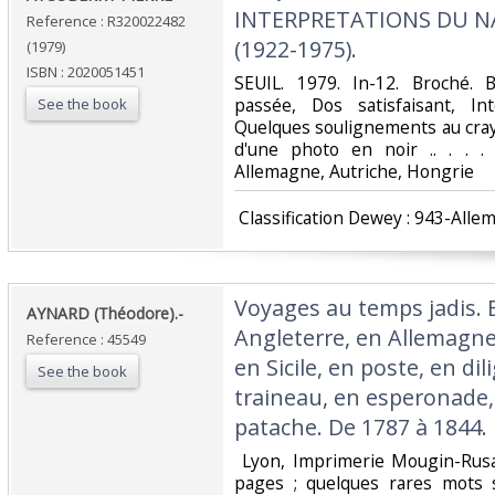
INTERPRETATIONS DU N
Reference : R320022482
(1922-1975).‎
(1979)
ISBN : 2020051451
‎SEUIL. 1979. In-12. Broché.
passée, Dos satisfaisant, In
See the book
Quelques soulignements au crayo
d'une photo en noir .. . . . 
Allemagne, Autriche, Hongrie‎
‎ Classification Dewey : 943-Alle
‎Voyages au temps jadis. 
‎AYNARD (Théodore).-‎
Angleterre, en Allemagne,
Reference : 45549
en Sicile, en poste, en dil
See the book
traineau, en esperonade, 
patache. De 1787 à 1844.‎
‎ Lyon, Imprimerie Mougin-Rus
pages ; quelques rares mots 