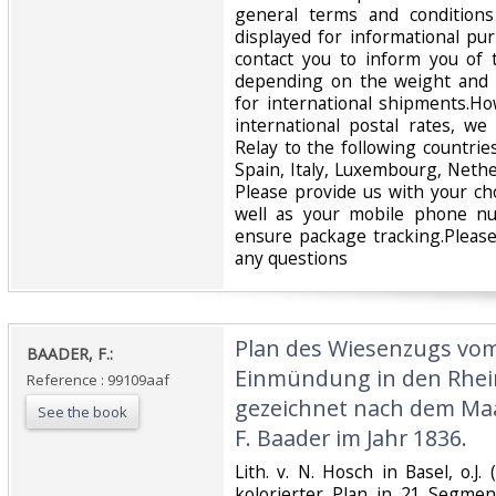
general terms and conditions
displayed for informational p
contact you to inform you of 
depending on the weight and 
for international shipments.Ho
international postal rates, w
Relay to the following countrie
Spain, Italy, Luxembourg, Nethe
Please provide us with your ch
well as your mobile phone n
ensure package tracking.Please
any questions‎
‎Plan des Wiesenzugs vom
‎BAADER, F.:‎
Einmündung in den Rhe
Reference : 99109aaf
gezeichnet nach dem Maa
See the book
F. Baader im Jahr 1836.‎
‎Lith. v. N. Hosch in Basel, o.J.
kolorierter Plan in 21 Segme