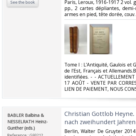
‎Paris, Leroux, 1916-1917 2 vol. g
See the book
pp., 2 cartes dépliantes, demi
armes en pied, tête dorée, couv. c
‎Tome I : L'Antiquité, Gaulois et
de l'Est, Français et Allemands
identifiées. - - ACTUELLEME
17 AOÛT - VENTE PAR CORR
LIEN DE PAIEMENT, NOUS CONS
‎Christian Gottlob Heyne
‎BABLER Balbina &
nach zweihundert Jahren‎
NESSELRATH Heinz-
Gunther (eds.)‎
‎Berlin, Walter De Gruyter 2014
Reference : G93212