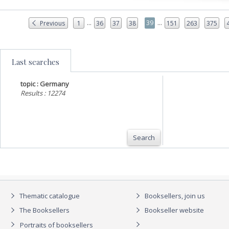
...
...
39
Previous
1
36
37
38
151
263
375
Last searches
topic : Germany
Results : 12274
Search
Thematic catalogue
Booksellers, join us
The Booksellers
Bookseller website
Portraits of booksellers