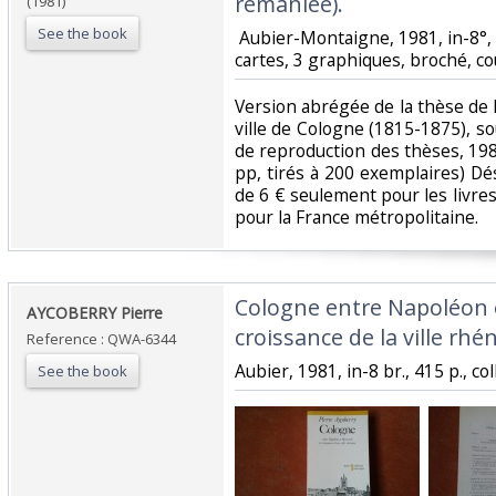
remaniée).‎
(1981)
See the book
‎ Aubier-Montaigne, 1981, in-8°, 
cartes, 3 graphiques, broché, couv
‎Version abrégée de la thèse de l'
ville de Cologne (1815-1875), so
de reproduction des thèses, 198
pp, tirés à 200 exemplaires) Dé
de 6 € seulement pour les livres 
pour la France métropolitaine.‎
‎Cologne entre Napoléon 
‎AYCOBERRY Pierre ‎
croissance de la ville rhén
Reference : QWA-6344
‎Aubier, 1981, in-8 br., 415 p., col
See the book