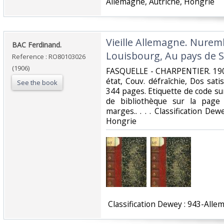
Allemagne, Autriche, Hongrie‎
‎Vieille Allemagne. Nure
‎BAC Ferdinand.‎
Louisbourg, Au pays de Sch
Reference : RO80103026
(1906)
‎FASQUELLE - CHARPENTIER. 1906
état, Couv. défraîchie, Dos satis
See the book
344 pages. Etiquette de code su
de bibliothèque sur la page
marges.. . . . Classification De
Hongrie‎
‎ Classification Dewey : 943-Alle