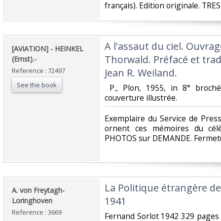
français). Edition originale. TRE
‎A l'assaut du ciel. Ouvra
‎[AVIATION] - HEINKEL
Thorwald. Préfacé et trad
(Ernst).-‎
Reference : 72497
Jean R. Weiland.‎
See the book
‎ P., Plon, 1955, in 8° broc
couverture illustrée. ‎
‎Exemplaire du Service de Press
ornent ces mémoires du célè
PHOTOS sur DEMANDE. Fermetur
‎La Politique étrangère d
‎A. von Freytagh-
1941‎
Loringhoven‎
Reference : 3669
‎Fernand Sorlot 1942 329 pages 