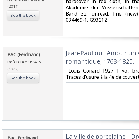
hardcover in red cloth, in t
(2014)
Akademie der Wissenschaften
Band 32, unread, fine (new)
See the book
034469-1, G93212‎
‎Jean-Paul ou l'Amour uni
‎BAC (Ferdinand)‎
romantique, 1763-1825.‎
Reference : 63435
(1927)
‎ Louis Conard 1927 1 vol. br
Traces d'usure à la 4e de couvert
See the book
‎La ville de porcelaine - 
‎Bac, Ferdinand‎