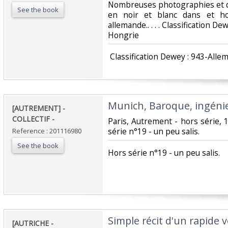
Nombreuses photographies et q
See the book
en noir et blanc dans et ho
allemande.. . . . Classification D
Hongrie‎
‎ Classification Dewey : 943-Alle
‎Munich, Baroque, ingénie
‎[AUTREMENT] -
COLLECTIF - ‎
‎Paris, Autrement - hors série, 1
série n°19 - un peu salis.‎
Reference : 201116980
See the book
‎Hors série n°19 - un peu salis.‎
‎Simple récit d'un rapide
‎[AUTRICHE -