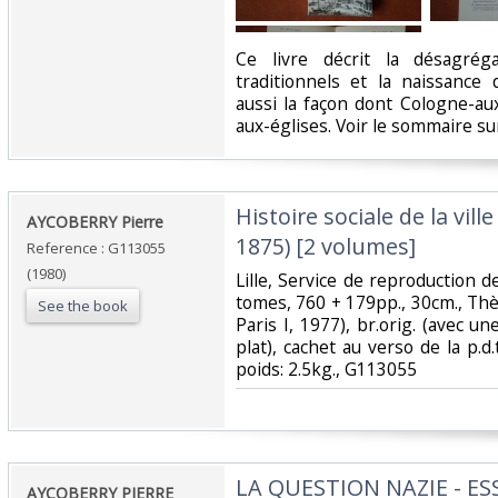
‎Ce livre décrit la désagré
traditionnels et la naissance
aussi la façon dont Cologne-au
aux-églises. Voir le sommaire sur
‎Histoire sociale de la vil
‎AYCOBERRY Pierre‎
1875) [2 volumes]‎
Reference : G113055
(1980)
‎Lille, Service de reproduction
tomes, 760 + 179pp., 30cm., Thè
See the book
Paris I, 1977), br.orig. (avec u
plat), cachet au verso de la p.d.
poids: 2.5kg., G113055‎
‎LA QUESTION NAZIE - ES
‎AYCOBERRY PIERRE‎