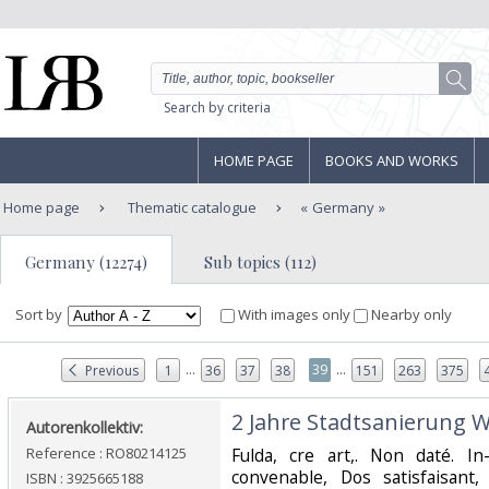
Search by criteria
HOME PAGE
BOOKS AND WORKS
Home page
Thematic catalogue
Germany
Germany (12274)
Sub topics (112)
Sort by
With images only
Nearby only
...
...
39
Previous
1
36
37
38
151
263
375
‎2 Jahre Stadtsanierung W
‎Autorenkollektiv:‎
Reference : RO80214125
‎Fulda, cre art,. Non daté. I
convenable, Dos satisfaisant,
ISBN : 3925665188