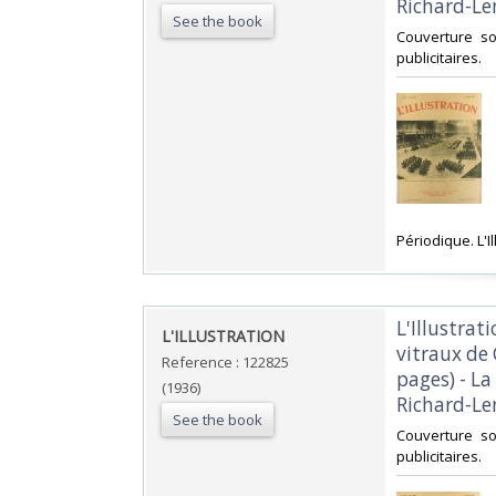
Richard-Leno
See the book
‎Couverture 
publicitaires.‎
‎Périodique. L'Il
‎L'Illustra
‎L'ILLUSTRATION ‎
vitraux de 
Reference : 122825
pages) - La
(1936)
Richard-Leno
See the book
‎Couverture 
publicitaires.‎