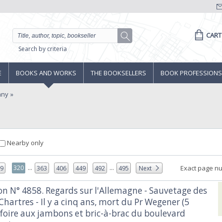
CART
Search by criteria
E
BOOKS AND WORKS
THE BOOKSELLERS
BOOK PROFESSIONS
any
Nearby only
...
...
320
Exact page n
19
363
406
449
492
495
Next
tion N° 4858. Regards sur l'Allemagne - Sauvetage des
Chartres - Il y a cinq ans, mort du Pr Wegener (5
 foire aux jambons et bric-à-brac du boulevard