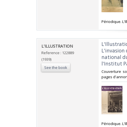
‎Périodique. L'
‎L'Illustrat
‎L'ILLUSTRATION ‎
L'invasion
Reference : 122889
national du
(1939)
l'Institut P
See the book
‎Couverture s
pages d'annonc
‎Périodique. L'I