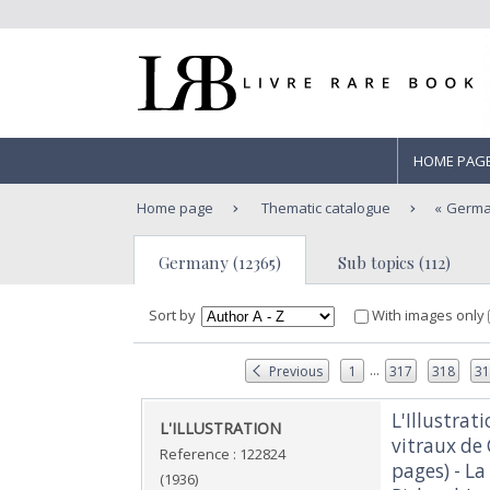
HOME PAG
Home page
Thematic catalogue
Germ
Germany (12365)
Sub topics (112)
Sort by
With images only
...
Previous
1
317
318
3
‎L'Illustra
‎L'ILLUSTRATION ‎
vitraux de 
Reference : 122824
pages) - La
(1936)