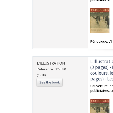
‎Périodique. L'
‎L'Illustra
‎L'ILLUSTRATION ‎
(3 pages) -
Reference : 122880
couleurs, l
(1938)
pages) - Le
See the book
‎Couverture 
publicitaires. 