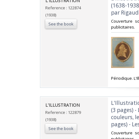
‎L'ILLUSTRATION ‎
(1638-1938)
Reference : 122874
par Rigaud.
(1938)
‎Couverture 
See the book
publicitaires.‎
‎Périodique. L'I
‎L'Illustra
‎L'ILLUSTRATION ‎
(3 pages) -
Reference : 122879
couleurs, l
(1938)
pages) - Le
See the book
‎Couverture 
publicitaires.‎