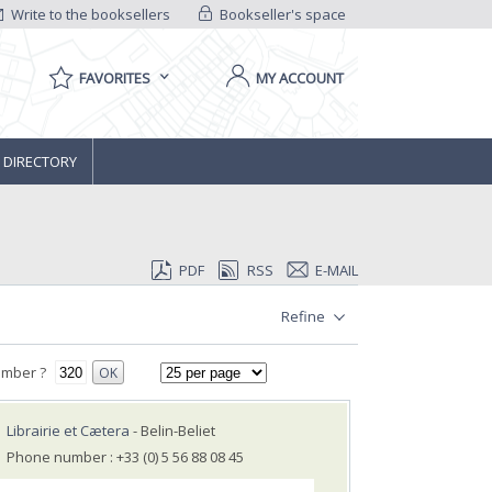
Write to the booksellers
Bookseller's space
FAVORITES
MY ACCOUNT
 DIRECTORY
PDF
RSS
E-MAIL
Refine
umber ?
OK
Librairie et Cætera
- Belin-Beliet
Phone number : +33 (0) 5 56 88 08 45