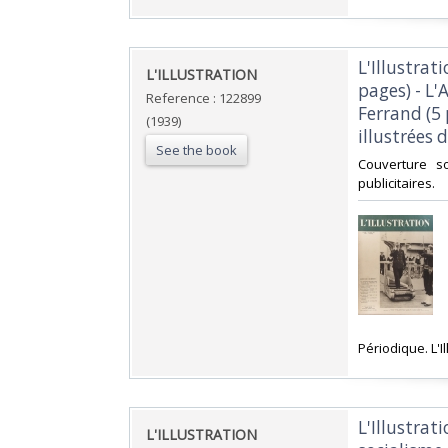
‎L'Illustra
‎L'ILLUSTRATION ‎
pages) - L'
Reference : 122899
Ferrand (5 
(1939)
illustrées d
See the book
‎Couverture 
publicitaires.‎
‎Périodique. L'I
‎L'Illustra
‎L'ILLUSTRATION ‎