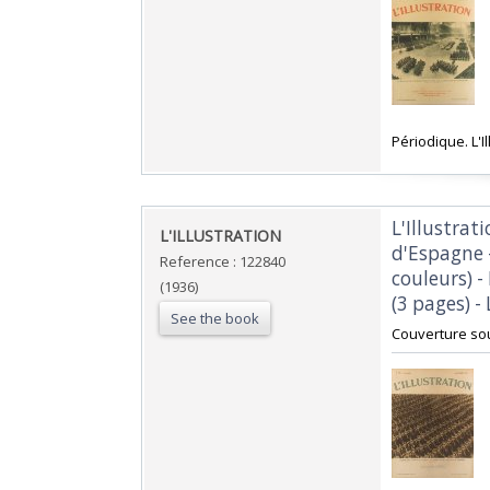
‎Périodique. L'Il
‎L'Illustra
‎L'ILLUSTRATION ‎
d'Espagne -
Reference : 122840
couleurs) -
(1936)
(3 pages) - 
See the book
‎Couverture so