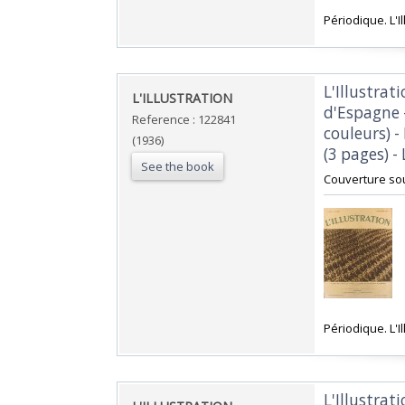
‎Périodique. L'I
‎L'Illustra
‎L'ILLUSTRATION ‎
d'Espagne -
Reference : 122841
couleurs) -
(1936)
(3 pages) - 
See the book
‎Couverture so
‎Périodique. L'I
‎L'Illustra