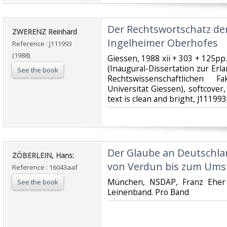
‎Der Rechtswortschatz der
‎ZWERENZ Reinhard‎
Ingelheimer Oberhofes‎
Reference : J111993
(1988)
‎Giessen, 1988 xii + 303 + 125pp.
(Inaugural-Dissertation zur Er
See the book
Rechtswissenschaftlichen Fa
Universität Giessen), softcover,
text is clean and bright, J111993‎
‎Der Glaube an Deutschla
‎ZÖBERLEIN, Hans:‎
von Verdun bis zum Umst
Reference : 16043aaf
‎München, NSDAP, Franz Eher N
See the book
Leinenband. Pro Band‎