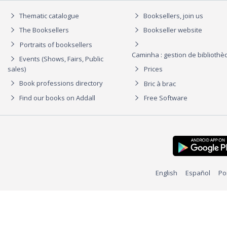
Thematic catalogue
Booksellers, join us
The Booksellers
Bookseller website
Portraits of booksellers
Caminha : gestion de biblioth
Events (Shows, Fairs, Public
sales)
Prices
Book professions directory
Bric à brac
Find our books on Addall
Free Software
English
Español
Po