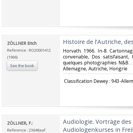
‎Histoire de l'Autriche, de
‎ZÖLLNER Erich‎
Reference : RO20001412
‎Horvath. 1966. In-8. Cartonnag
convenable, Dos satisfaisant, 
(1966)
quelques photographies N&B. . .
See the book
Allemagne, Autriche, Hongrie‎
‎ Classification Dewey : 943-Alle
‎Audiologie. Vorträge de
‎ZÖLLNER, F.:‎
Audiologenkurses in Freibu
Reference : 23648aaf