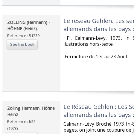
‎Le reseau Gehlen. Les se
‎ZOLLING (Hermann) -
allemands dans les pays de
HÖHNE (Heinz).-‎
Reference : 51239
‎ P., Calmann-Levy, 1973, in
ilustrations hors-texte. ‎
See the book
‎ Fermeture du 1er au 23 Août‎
‎Le Réseau Gehlen : Les S
‎Zolling Hermann, Höhne
allemands dans les pays de
Heinz‎
Reference : lr55
‎Calmann-Lévy Broché 1973 In-8
(1973)
pages, on joint une coupure de jo