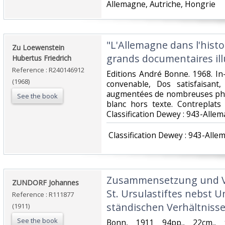
Allemagne, Autriche, Hongrie‎
‎"L'Allemagne dans l'histoi
‎Zu Loewenstein
grands documentaires illu
Hubertus Friedrich‎
Reference : R240146912
‎Editions André Bonne. 1968. In-8
(1968)
convenable, Dos satisfaisant,
augmentées de nombreuses phot
See the book
blanc hors texte. Contreplats i
Classification Dewey : 943-Allem
‎ Classification Dewey : 943-Alle
‎Zusammensetzung und V
‎ZUNDORF Johannes‎
St. Ursulastiftes nebst 
Reference : R111877
ständischen Verhältnisse
(1911)
See the book
‎Bonn, 1911 94pp., 22cm., 