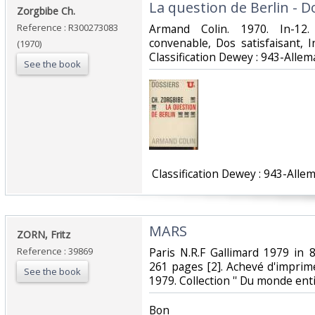
‎La question de Berlin - D
‎Zorgbibe Ch.‎
Reference : R300273083
‎Armand Colin. 1970. In-12
convenable, Dos satisfaisant, Int
(1970)
Classification Dewey : 943-Allem
See the book
‎ Classification Dewey : 943-Alle
‎MARS ‎
‎ZORN, Fritz ‎
Reference : 39869
‎Paris N.R.F Gallimard 1979 in
261 pages [2]. Achevé d'imprim
See the book
1979. Collection '' Du monde enti
‎Bon ‎