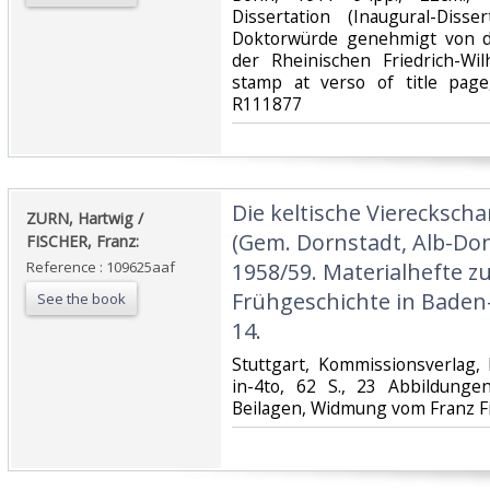
Dissertation (Inaugural-Diss
Doktorwürde genehmigt von de
der Rheinischen Friedrich-Wil
stamp at verso of title page
R111877‎
‎Die keltische Vierecksc
‎ZURN, Hartwig /
(Gem. Dornstadt, Alb-Do
FISCHER, Franz:‎
Reference : 109625aaf
1958/59. Materialhefte z
Frühgeschichte in Baden
See the book
14.‎
‎Stuttgart, Kommissionsverlag,
in-4to, 62 S., 23 Abbildunge
Beilagen, Widmung vom Franz Fis