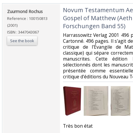
‎Novum Testamentum Aethi
‎Zuurmond Rochus‎
Gospel of Matthew (Aethi
Reference : 100150813
Forschungen Band 55)‎
(2001)
ISBN : 3447043067
‎Harrassowitz Verlag 2001 496 
Cartonné. 496 pages. Il s'agit de
See the book
critique de l'Évangile de Ma
classique) qui sépare correctem
manuscrites. Cette édition
sélectionnés dont les manuscrit
présentée comme essentiell
critique d'éditions du Nouveau 
‎Très bon état‎