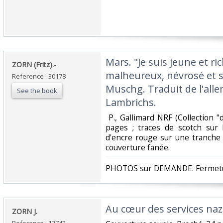
‎Mars. "Je suis jeune et ric
‎ZORN (Fritz).-‎
malheureux, névrosé et se
Reference : 30178
Muschg. Traduit de l'all
See the book
Lambrichs.‎
‎ P., Gallimard NRF (Collection
pages ; traces de scotch sur 
d'encre rouge sur une tranche ;
couverture fanée. ‎
‎PHOTOS sur DEMANDE. Fermetur
‎Au cœur des services nazi
‎ZORN J. ‎