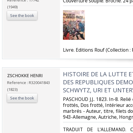
Reference : 17742
‎Couverture souple. Broché. 24 p
(1949)
See the book
‎Livre. Editions Rouf (Collection :
‎HISTOIRE DE LA LUTTE 
‎ZSCHOKKE HENRI‎
DES REPUBLIQUES DEMO
Reference : R320041843
SCHWYTZ, URI ET UNTER
(1823)
See the book
‎PASCHOUD J.J.. 1823. In-8. Relié
frottés, Dos frotté, Intérieur ac
marbrés - Auteur, titre, filets dor
943-Allemagne, Autriche, Hongri
‎TRADUIT DE L'ALLEMAND. Cl