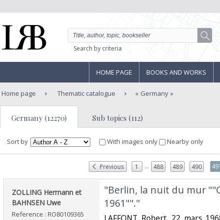
Search by criteria
HOME PAGE
BOOKS AND WORKS
Home page
Thematic catalogue
Germany
Germany (12270)
Sub topics (112)
Sort by
With images only
Nearby only
...
49
Previous
1
488
489
490
‎"Berlin, la nuit du mur ""
‎ZOLLING Hermann et
1961""."‎
BAHNSEN Uwe‎
Reference : RO80109365
‎LAFFONT Robert. 22 mars 1968.