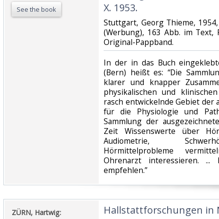
X. 1953.‎
See the book
‎Stuttgart, Georg Thieme, 1954, g
(Werbung), 163 Abb. im Text, 
Original-Pappband.‎
‎In der in das Buch eingekleb
(Bern) heißt es: “Die Sammlun
klarer und knapper Zusamme
physikalischen und klinische
rasch entwickelnde Gebiet der
für die Physiologie und Path
Sammlung der ausgezeichnete
Zeit Wissenswerte über Hörph
Audiometrie, Schwerh
Hörmittelprobleme vermitt
Ohrenarzt interessieren. ..
empfehlen.” ‎
‎Hallstattforschungen in
‎ZÜRN, Hartwig:‎