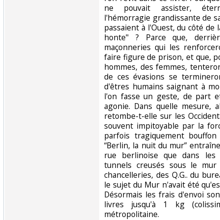
ne pouvait assister, éter
l'hémorragie grandissante de s
passaient à l'Ouest, du côté de l
honte" ? Parce que, derriè
maçonneries qui les renforcer
faire figure de prison, et que, p
hommes, des femmes, tenteront
de ces évasions se termineron
d'êtres humains saignant à mo
l'on fasse un geste, de part e
agonie. Dans quelle mesure, a
retombe-t-elle sur les Occiden
souvent impitoyable par la fo
parfois tragiquement bouffon 
“Berlin, la nuit du mur” entraîne
rue berlinoise que dans les
tunnels creusés sous le mur
chancelleries, des Q.G.. du bur
le sujet du Mur n'avait été qu'esq
Désormais les frais d'envoi so
livres jusqu'à 1 kg (coliss
métropolitaine.‎