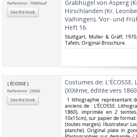
Grabhügel von Asperg (K
Reference : 70060aaf
Hirschlanden (Kr. Leonbe
See the book
Vaihingen). ‘Vor- und Frü
Heft 16.‎
‎Stuttgart, Müller & Gräff, 1970,
Tafeln, Original-Broschüre.‎
‎Costumes de: L'ÉCOSSE. 
‎( ÉCOSSE ) ‎
(XIXème, éditée vers 1860)
Reference : 26942
‎ 1 lithographie représentant 
See the book
anciens de : L'ÉCOSSE. Lithogr
1860), imprimée en 2 teintes,
10x15cm), sur papier de format:
(toutes marges). Illustrateur: Lo
planche). Original plate in goo
Photographies sur demande / W