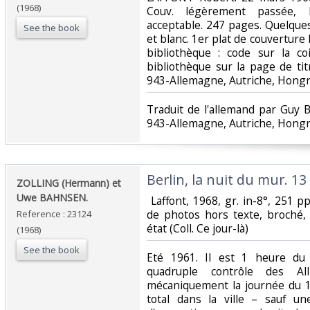
(1968)
Couv. légèrement passée, Do
acceptable. 247 pages. Quelque
See the book
et blanc. 1er plat de couverture
bibliothèque : code sur la c
bibliothèque sur la page de titre
943-Allemagne, Autriche, Hongri
‎Traduit de l'allemand par Guy B
943-Allemagne, Autriche, Hongri
‎Berlin, la nuit du mur. 13
‎ZOLLING (Hermann) et
Uwe BAHNSEN.‎
‎ Laffont, 1968, gr. in-8°, 251 pp
de photos hors texte, broché, 
Reference : 23124
état (Coll. Ce jour-là)‎
(1968)
See the book
‎Eté 1961. Il est 1 heure du
quadruple contrôle des A
mécaniquement la journée du 1
total dans la ville – sauf un