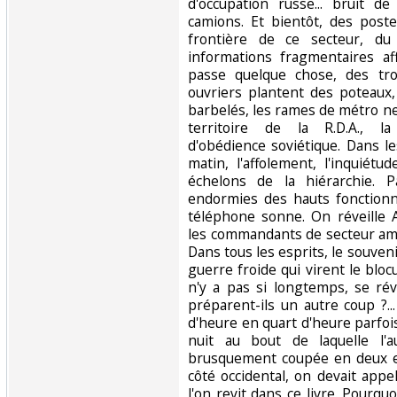
d'occupation russe... bruit 
camions. Et bientôt, des poste
frontière de ce secteur, du
informations fragmentaires aff
passe quelque chose, des tr
ouvriers plantent des poteaux
barbelés, les rames de métro ne
territoire de la R.D.A., l
d'obédience soviétique. Dans l
matin, l'affolement, l'inquiétu
échelons de la hiérarchie. 
endormies des hauts fonctionna
téléphone sonne. On réveille 
les commandants de secteur amér
Dans tous les esprits, le souve
guerre froide qui virent le blocu
n'y a pas si longtemps, se rév
préparent-ils un autre coup ?.
d'heure en quart d'heure parfois
nuit au bout de laquelle l'
brusquement coupée en deux et
côté occidental, on devait appe
l'on revit dans ce livre. Pourquo