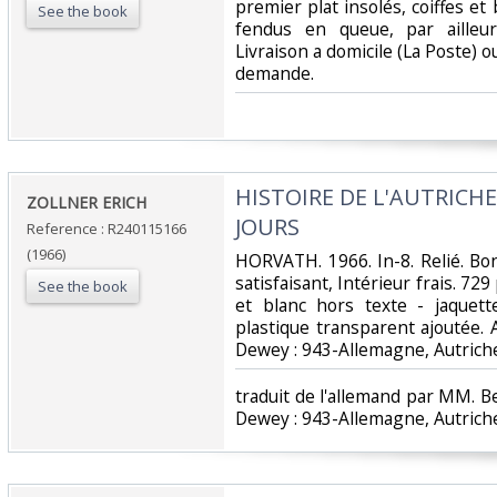
premier plat insolés, coiffes et
See the book
fendus en queue, par ailleu
Livraison a domicile (La Poste) 
demande.‎
‎HISTOIRE DE L'AUTRICH
‎ZOLLNER ERICH‎
JOURS‎
Reference : R240115166
(1966)
‎HORVATH. 1966. In-8. Relié. Bo
satisfaisant, Intérieur frais. 72
See the book
et blanc hors texte - jaquet
plastique transparent ajoutée. Av
Dewey : 943-Allemagne, Autriche
‎traduit de l'allemand par MM. Be
Dewey : 943-Allemagne, Autriche