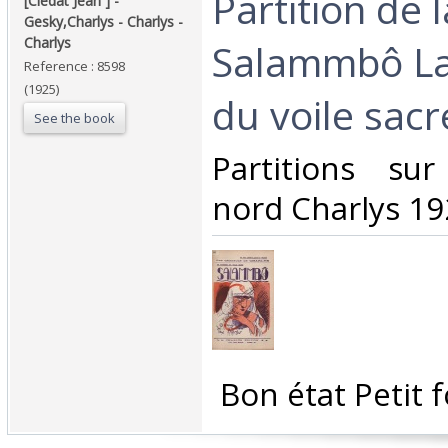
‎Partition de 
‎[Clédat Jean ] - ‎
‎Gesky,Charlys - Charlys -
Charlys‎
Salammbô La
Reference : 8598
(1925)
du voile sacré
See the book
‎Partitions su
nord Charlys 19
‎ Bon état Petit 