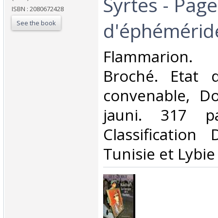
Syrtes - Page
ISBN : 2080672428
d'éphéméride
See the book
‎Flammarion.
Broché. Etat d
convenable, Do
jauni. 317 p
Classification
Tunisie et Lybie‎