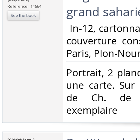
grand saharie
Reference : 14664
See the book
‎ In-12, cartonn
couverture con
Paris, Plon-Nourr
‎Portrait, 2 pla
une carte. Sur
de Ch. de F
exemplaire ‎