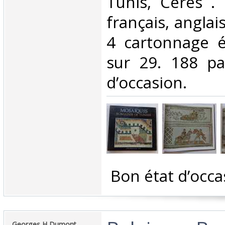
‎Tunis, Ceres .
français, anglai
4 cartonnage é
sur 29. 188 pa
d’occasion.‎
‎ Bon état d’occa
‎Georges H Dumont‎