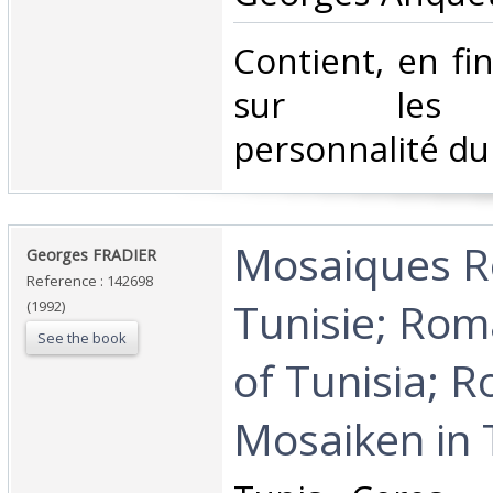
‎Contient, en f
sur les p
personnalité du
‎Mosaiques 
‎Georges FRADIER‎
Reference : 142698
Tunisie; Ro
(1992)
See the book
of Tunisia; 
Mosaiken in 