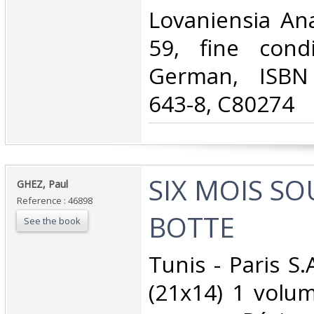
Lovaniensia An
59, fine condi
German, ISBN 
643-8, C80274‎
‎SIX MOIS SO
‎GHEZ, Paul ‎
Reference : 46898
BOTTE ‎
See the book
‎Tunis - Paris S.
(21x14) 1 volu