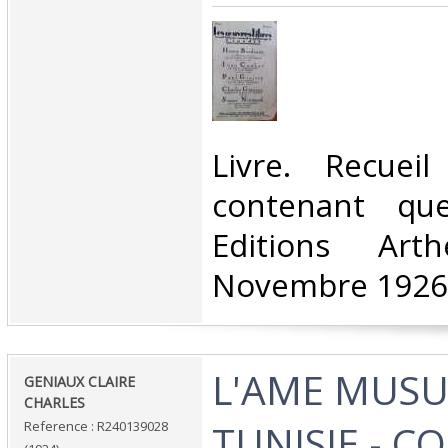
‎Livre. Recueil
contenant que
Editions Art
Novembre 1926.
‎L'AME MUS
‎GENIAUX CLAIRE
CHARLES‎
TUNISIE - C
Reference : R240139028