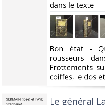
dans le texte‎
‎Bon état - Q
rousseurs dan
Frottements sur
coiffes, le dos e
‎Le général L
‎GERMAIN (José) et FAYE
(Stéphane)‎