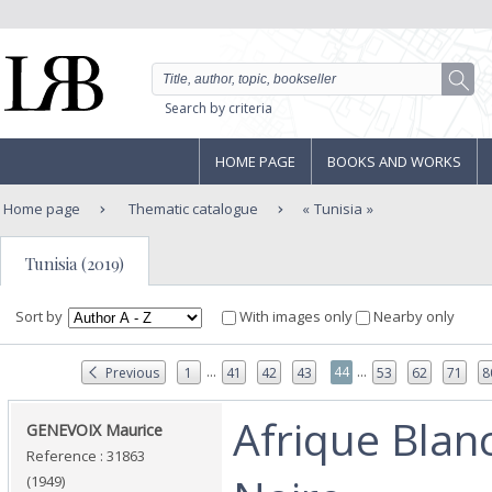
Search by criteria
HOME PAGE
BOOKS AND WORKS
Home page
Thematic catalogue
Tunisia
Tunisia (2019)
Sort by
With images only
Nearby only
...
...
44
Previous
1
41
42
43
53
62
71
8
‎Afrique Blan
‎GENEVOIX Maurice‎
Reference : 31863
(1949)