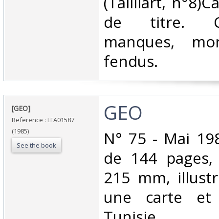
(Tailliart, n°8)
de titre. C
manques, mor
fendus. ‎
‎GEO‎
‎[GEO]‎
Reference : LFA01587
(1985)
‎N° 75 - Mai 19
See the book
de 144 pages,
215 mm, illust
une carte et
Tunisie‎