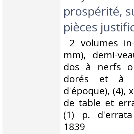
prospérité, s
pièces justific
‎ 2 volumes in
mm), demi-vea
dos à nerfs or
dorés et à fr
d'époque), (4), x,
de table et erra
(1) p. d'errata
1839‎