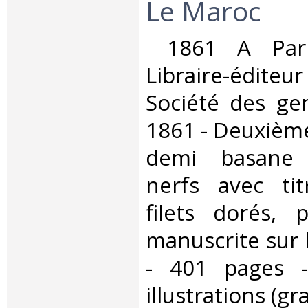
Le Maroc‎
‎ 1861 A Pari
Libraire-éditeur 
Société des gen
1861 - Deuxième 
demi basane 
nerfs avec tit
filets dorés, 
manuscrite sur 
- 401 pages 
illustrations (g