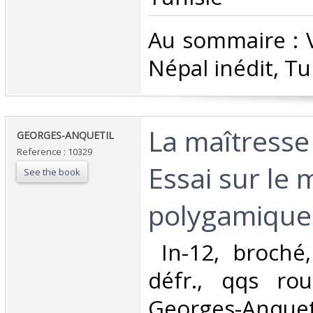
‎Au sommaire : 
Népal inédit, Tun
‎La maîtresse
‎GEORGES-ANQUETIL‎
Reference : 10329
Essai sur le 
See the book
polygamique 
‎ In-12, broché
défr., qqs rou
Georges-Anquetil