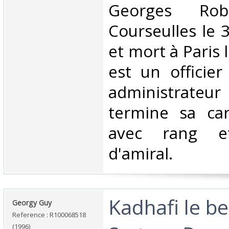
‎Georges Ro
Courseulles le 
et mort à Paris 
est un officie
administrateur
termine sa carr
avec rang et
d'amiral.‎
‎Kadhafi le b
‎Georgy Guy‎
Reference : R100068518
(1996)