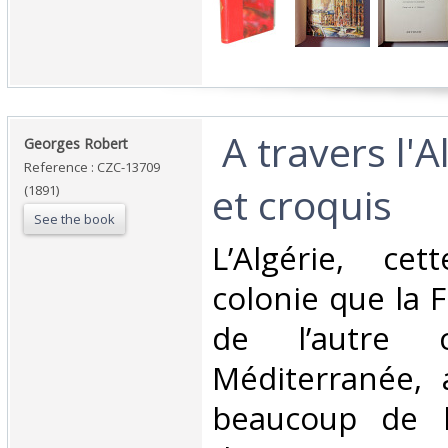
‎ A travers l'
‎Georges Robert‎
Reference : CZC-13709
et croquis ‎
(1891)
See the book
‎L’Algérie, ce
colonie que la 
de l’autre 
Méditerranée, 
beaucoup de li