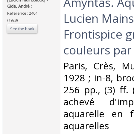
‎Amyntas. Aq
‎Gide, André :‎
Lucien Mains
Reference : 2404
(1928)
See the book
Frontispice 
couleurs par E
‎Paris, Crès, M
1928 ; in-8, broch
256 pp., (3) ff. 
achevé d'im
aquarelle en f
aquarelles 