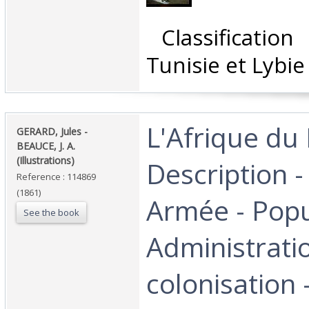
‎ Classificatio
Tunisie et Lybie‎
‎L'Afrique du
‎GERARD, Jules -
BEAUCE, J. A.
(Illustrations)‎
Description - 
Reference : 114869
(1861)
Armée - Popu
See the book
Administrati
colonisation 