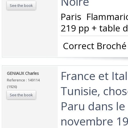
Noire‎
See the book
‎Paris Flammar
219 pp + table d
‎ Correct Broché 
‎France et Ita
‎GENIAUX Charles ‎
Reference : 149114
Tunisie, chos
(1926)
See the book
Paru dans le
novembre 19