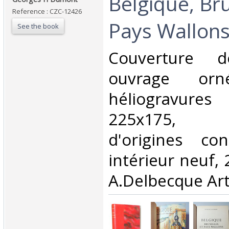
‎Belgique, Br
Reference : CZC-12426
Pays Wallons
See the book
‎Couverture d
ouvrage o
héliogravures
225x175, c
d'origines con
intérieur neuf, 
A.Delbecque Art