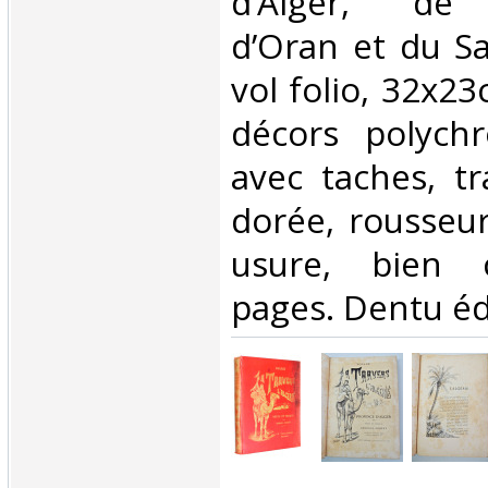
d’Alger, de 
d’Oran et du Sa
vol folio, 32x2
décors polych
avec taches, t
dorée, rousseur
usure, bien 
pages. Dentu édi