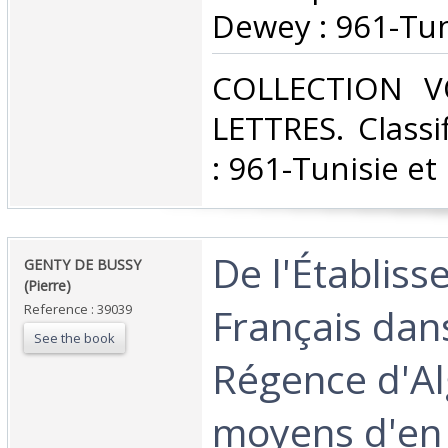
Dewey : 961-Tuni
‎COLLECTION 
LETTRES. Classi
: 961-Tunisie et 
‎De l'Établis
‎GENTY DE BUSSY
(Pierre)‎
Français dans
Reference : 39039
See the book
Régence d'Al
moyens d'en 