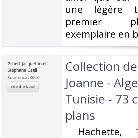
une légère t
premier p
exemplaire en bo
‎Collection d
‎Gilbert Jacqueton et
Stephane Gsell ‎
Joanne - Alge
Reference : 36984
See the book
Tunisie - 73 
plans ‎
‎ Hachette, 1