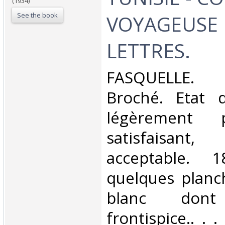
(1934)
See the book
VOYAGEUSE 
LETTRES.‎
‎FASQUELLE. 
Broché. Etat d
légèrement 
satisfaisant
acceptable. 
quelques planc
blanc do
frontispice.. . .