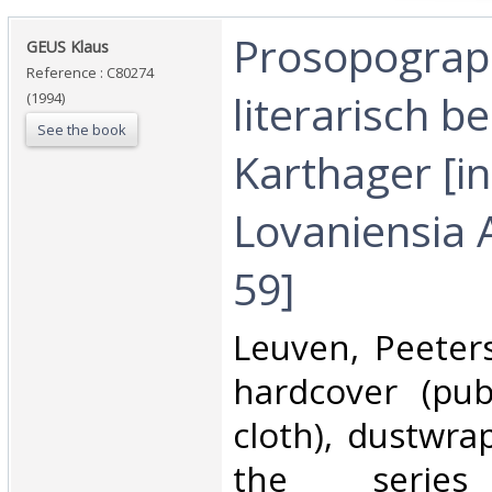
‎Prosopograp
‎GEUS Klaus‎
Reference : C80274
literarisch b
(1994)
See the book
Karthager [in
Lovaniensia 
59]‎
‎Leuven, Peeter
hardcover (pub
cloth), dustwra
the series 