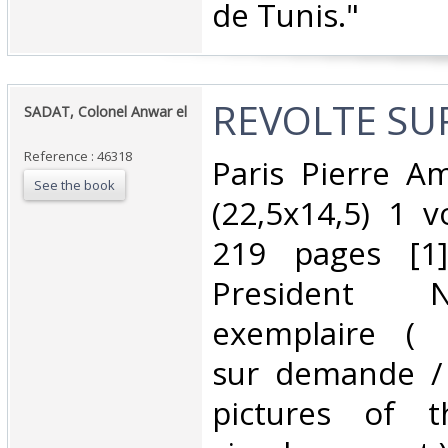
de Tunis."‎
‎REVOLTE SUR
‎SADAT, Colonel Anwar el
Reference : 46318
‎Paris Pierre A
See the book
(22,5x14,5) 1 
219 pages [1]
President N
exemplaire ( 
sur demande /
pictures of 