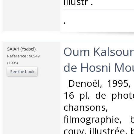
illustr .‎
‎.‎
‎Oum Kalsou
‎SAIAH (Ysabel).‎
Reference : 96549
de Hosni Mou
(1995)
See the book
‎ Denoël, 1995,
16 pl. de phot
chansons, di
filmographie, b
couv. illustrée,