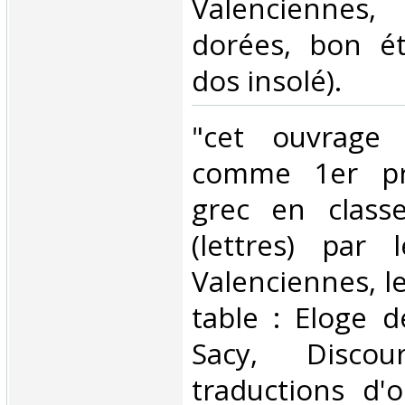
Valenciennes
dorées, bon ét
dos insolé).‎
‎"cet ouvrage
comme 1er pr
grec en class
(lettres) par 
Valenciennes, l
table : Eloge d
Sacy, Disco
traductions d'o