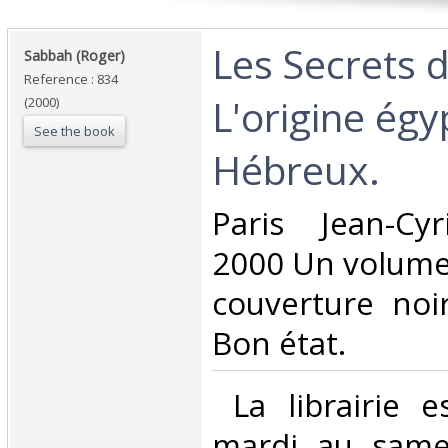
‎Les Secrets 
‎Sabbah (Roger)‎
Reference : 834
L'origine ég
(2000)
See the book
Hébreux. ‎
‎Paris Jean-Cy
2000 Un volume 
couverture noi
Bon état. ‎
‎ La librairie 
mardi au same