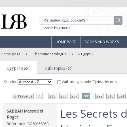
Search by criteria
HOME PAGE
BOOKS AND WORKS
Home page
Thematic catalogue
Egypt
Egypt (8399)
Sub topics (15)
Sort by
With images only
Nearby only
...
...
288
Previous
1
285
286
287
299
310
321
‎Les Secrets 
‎SABBAH Messod et
Roger‎
Reference : RO80158050