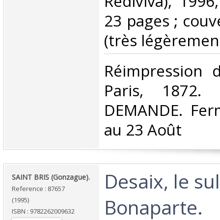
Rediviva), 1996
23 pages ; couve
(très légèrement
‎Réimpression d
Paris, 1872.
DEMANDE. Ferm
au 23 Août‎
‎Desaix, le su
‎SAINT BRIS (Gonzague).‎
Reference : 87657
Bonaparte.‎
(1995)
ISBN : 9782262009632