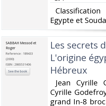
‎ Classificatio
Egypte et Souda
‎Les secrets 
‎SABBAH Messod et
Roger‎
L'origine ég
Reference : 189433
(2000)
ISBN : 2865531406
Hébreux‎
See the book
‎ Jean Cyrille
Cyrille Godefroy
grand In-8 broc