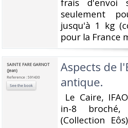
frais d'envoi
seulement pou
jusqu'à 1 kg (co
pour la France m
‎Aspects de l
‎SAINTE FARE GARNOT
(Jean)‎
antique.‎
Reference : 591430
See the book
‎ Le Caire, IFA
in-8 broché,
(Collection Eôs