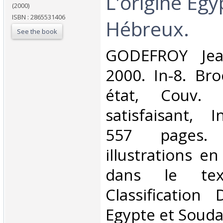
L'origine Eg
(2000)
ISBN : 2865531406
Hébreux.‎
See the book
‎GODEFROY Jean
2000. In-8. Br
état, Couv. 
satisfaisant, I
557 pages. 
illustrations en
dans le tex
Classification
Egypte et Souda