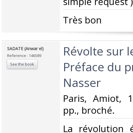
simple request ) 
‎Très bon ‎
‎Révolte sur l
‎SADATE (Anwar el)‎
Reference : 146589
Préface du p
See the book
Nasser‎
‎Paris, Amiot, 
pp., broché. ‎
‎La révolution