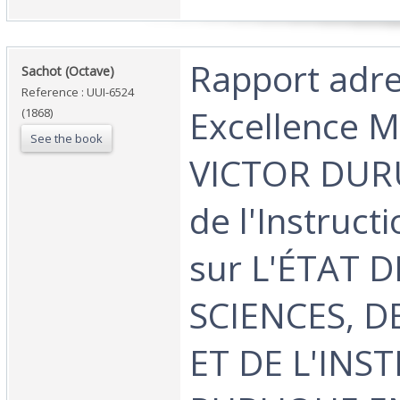
‎Rapport adr
‎Sachot (Octave)‎
Reference : UUI-6524
Excellence M
(1868)
See the book
VICTOR DURU
de l'Instruct
sur L'ÉTAT D
SCIENCES, D
ET DE L'INS