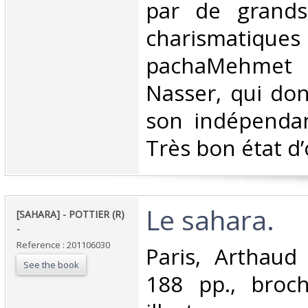
par de grands
charismat
pachaMehmet
Nasser, qui do
son indépendan
Très bon état d’
‎Le sahara. ‎
‎[SAHARA] - POTTIER (R)
- ‎
Reference : 201106030
‎Paris, Arthaud
See the book
188 pp., broch