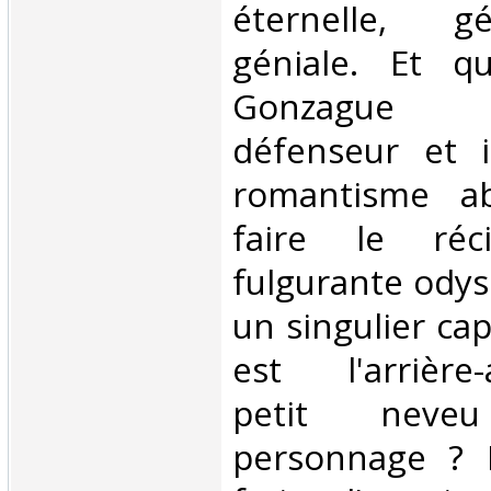
éternelle, g
géniale. Et q
Gonzague S
défenseur et i
romantisme ab
faire le réc
fulgurante odyss
un singulier ca
est l'arrière-a
petit nev
personnage ? 