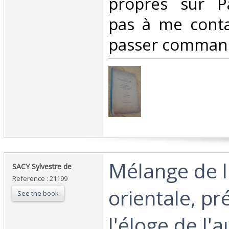
propres sur Pa
pas à me conta
passer command
‎Mélange de l
‎SACY Sylvestre de‎
Reference : 21199
orientale, p
See the book
l'éloge de l'