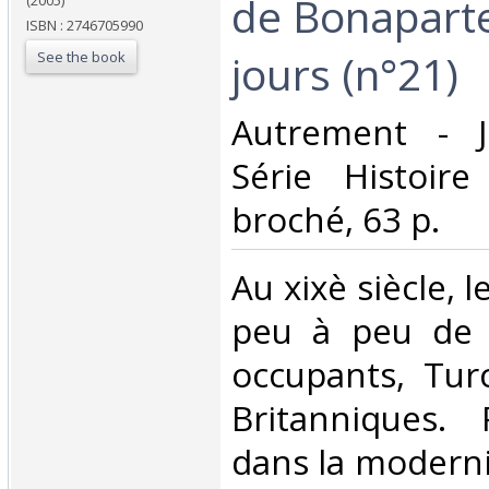
de Bonaparte
(2005)
ISBN : 2746705990
jours (n°21)‎
See the book
‎Autrement - J
Série Histoir
broché, 63 p. ‎
‎Au xixè siècle, 
peu à peu de s
occupants, Turc
Britanniques. 
dans la moderni