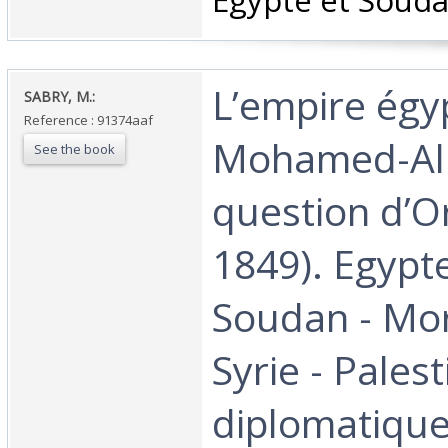
Egypte et Souda
‎L’empire égy
‎SABRY, M.:‎
Reference : 91374aaf
Mohamed-Ali 
See the book
question d’O
1849). Egypte
Soudan - Mor
Syrie - Palest
diplomatique