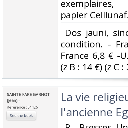
exemplaires, 
papier Celllunaf. 
‎ Dos jauni, si
condition. - Fr
France 6,8 € -U
(z B : 14 €) (z C : 
‎La vie religi
‎SAINTE FARE GARNOT
(Jean).-‎
l'ancienne Eg
Reference : 51426
See the book
‎ P., Presses Un