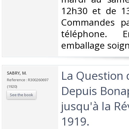
12h30 et de 1
Commandes par
téléphone. E
emballage soigné
‎La Question 
‎SABRY, M.‎
Reference : R300260697
Depuis Bona
(1920)
See the book
jusqu'à la Ré
1919.‎