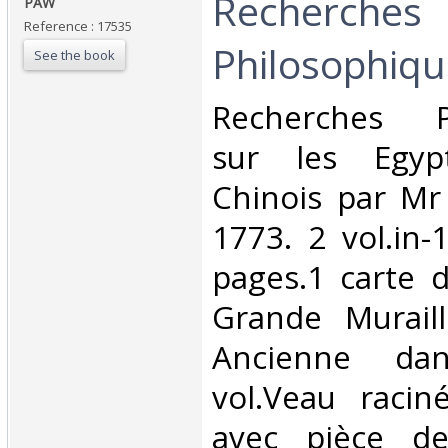
‎Recherches
‎PAW ‎
Reference : 17535
Philosophiqu
See the book
‎Recherches P
sur les Egyp
Chinois par Mr 
1773. 2 vol.in-
pages.1 carte d
Grande Muraill
Ancienne da
vol.Veau racin
avec pièce de