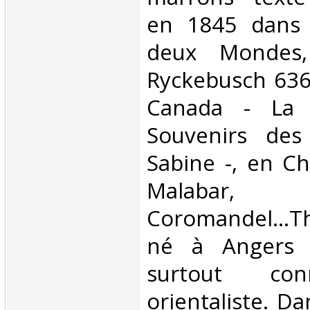
en 1845 dans 
deux Mondes,
Ryckebusch 6365
Canada - La 
Souvenirs des
Sabine -, en Ch
Malabar,
Coromandel...T
né à Angers 
surtout c
orientaliste. D