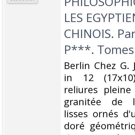
PHILOSOPHI
LES EGYPTIE
CHINOIS. Par
P***. Tomes 
‎Berlin Chez G.
in 12 (17x10
reliures plein
granitée de l
lisses ornés d'
doré géométriq