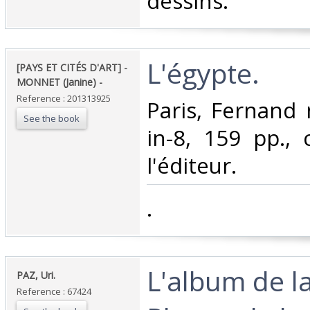
dessins.‎
‎L'égypte. ‎
‎[PAYS ET CITÉS D'ART] -
MONNET (Janine) - ‎
Reference : 201313925
‎Paris, Fernand
See the book
in-8, 159 pp.,
l'éditeur.‎
‎.‎
‎L'album de la
‎PAZ, Uri.‎
Reference : 67424