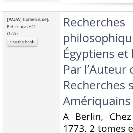
‎Recherches
‎[PAUW, Cornelius de].‎
Reference : H25
philosophiqu
(1773)
See the book
Égyptiens et 
Par l’Auteur 
Recherches s
Amériquains [s
‎A Berlin, Chez
1773. 2 tomes e