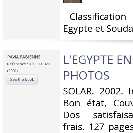
‎ Classificatio
Egypte et Souda
‎L'EGYPTE EN
‎PAVIA FABIENNE‎
Reference : R200091026
PHOTOS‎
(2002)
See the book
‎SOLAR. 2002. I
Bon état, Couv
Dos satisfaisa
frais. 127 pag