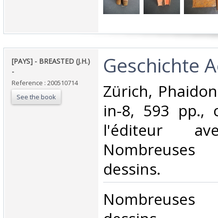
‎Geschichte A
‎[PAYS] - BREASTED (J.H.)
- ‎
Reference : 200510714
‎Zürich, Phaidon
See the book
in-8, 593 pp.,
l'éditeur av
Nombreuses
dessins.‎
‎Nombreuses