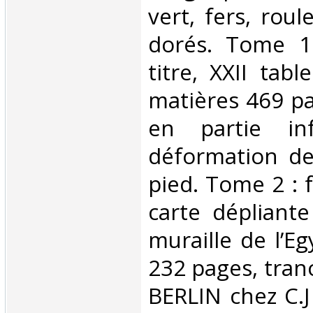
vert, fers, roul
dorés. Tome 1 
titre, XXII tab
matières 469 pa
en partie inf
déformation de 
pied. Tome 2 : fa
carte dépliant
muraille de l’E
232 pages, tran
BERLIN chez C.