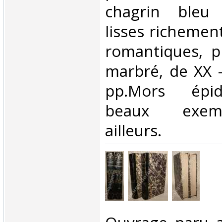
chagrin bleu
lisses richemen
romantiques, p
marbré, de XX -
pp.Mors épid
beaux exemp
ailleurs. ‎