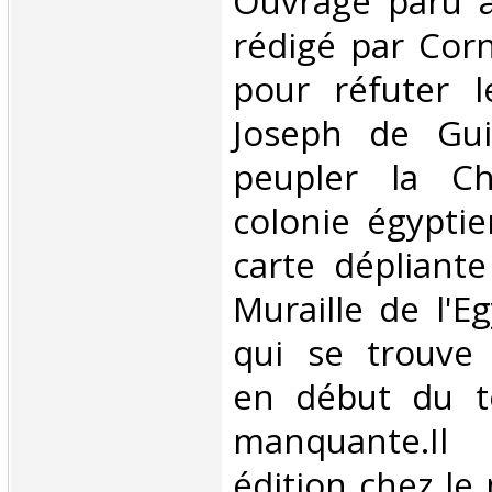
‎Ouvrage paru
rédigé par Corn
pour réfuter 
Joseph de Gui
peupler la C
colonie égypti
carte dépliant
Muraille de l'E
qui se trouve
en début du to
manquante.Il
édition chez le