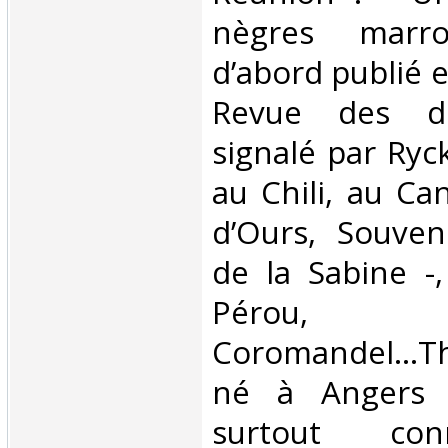
nègres marr
d’abord publié 
Revue des d
signalé par Ryc
au Chili, au Ca
d’Ours, Souven
de la Sabine -
Pérou, 
Coromandel...T
né à Angers 
surtout c