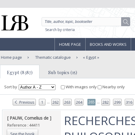
Search by criteria
HOME PAGE
BOOKS AND WORKS
Home page
Thematic catalogue
Egypt
Egypt (8387)
Sub topics (15)
Sort by
With images only
Nearby only
...
...
265
Previous
1
262
263
264
282
299
316
‎RECHERCHE
‎[ PAUW, Cornelius de ] ‎
Reference : 44411
See the book