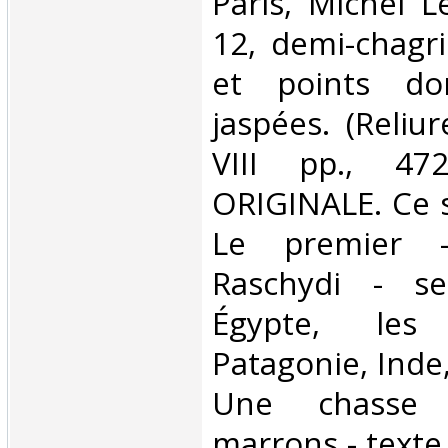
‎Paris, Michel L
12, demi-chagri
et points dor
jaspées. (Reliu
VIII pp., 47
ORIGINALE. Ce s
Le premier -
Raschydi - s
Égypte, les
Patagonie, Inde,
Une chasse 
marrons - texte