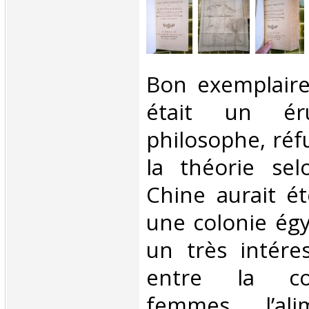
‎Bon exemplaire
était un ér
philosophe, réf
la théorie sel
Chine aurait é
une colonie égyp
un très intéres
entre la co
femmes, l’ali