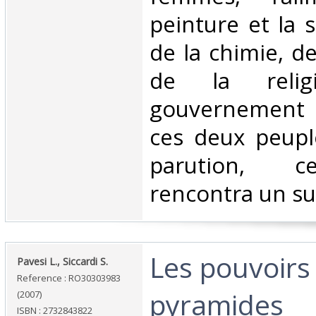
peinture et la s
de la chimie, de
de la reli
gouvernement 
ces deux peupl
parution, c
rencontra un suc
‎Les pouvoirs
‎Pavesi L., Siccardi S.‎
Reference : RO30303983
pyramides‎
(2007)
ISBN : 2732843822