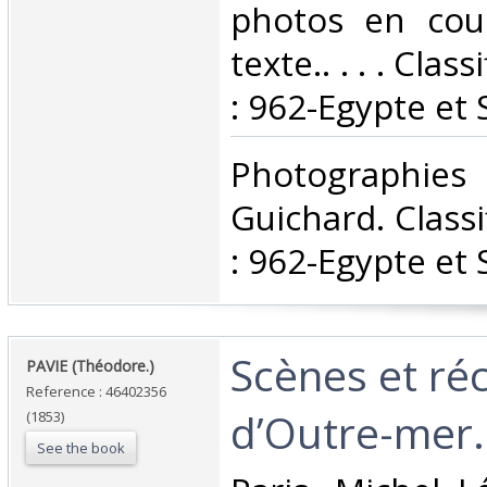
photos en coul
texte.. . . . Cla
: 962-Egypte et 
‎Photograph
Guichard. Class
: 962-Egypte et 
‎Scènes et ré
‎PAVIE (Théodore.)‎
Reference : 46402356
d’Outre-mer.‎
(1853)
See the book