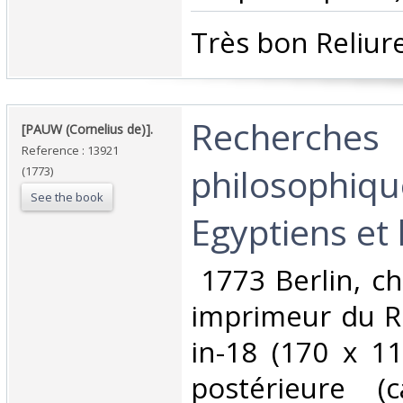
‎Très bon Reliure
‎Recherches
‎[PAUW (Cornelius de)].‎
Reference : 13921
philosophiqu
(1773)
See the book
Egyptiens et l
‎ 1773 Berlin, c
imprimeur du Ro
in-18 (170 x 1
postérieure (