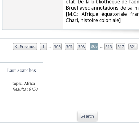
état. De la bibliothèque de l'a
Bruel avec annotations de sa ma
[M.C.: Afrique équatoriale fra
Chari, histoire coloniale].‎
...
...
309
Previous
1
306
307
308
313
317
321
Last searches
topic : Africa
Results : 8150
Search