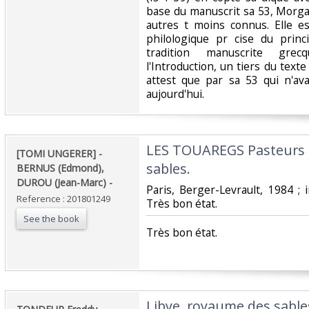
base du manuscrit sa 53, Morga
autres t moins connus. Elle e
philologique pr cise du prin
tradition manuscrite gr
l'Introduction, un tiers du texte
attest que par sa 53 qui n'ava
aujourd'hui.‎
‎LES TOUAREGS Pasteurs e
‎[TOMI UNGERER] -
sables. ‎
BERNUS (Edmond),
DUROU (Jean-Marc) - ‎
‎Paris, Berger-Levrault, 1984 ; 
Reference : 201801249
Très bon état.‎
See the book
‎Très bon état.‎
‎Libye, royaume des sables