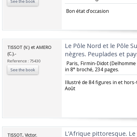
See the book
‎ Bon état d’occasion ‎
‎Le Pôle Nord et le Pôle S
‎TISSOT (V.) et AMERO
nègres. Peuplades et pays
(C.).-‎
Reference : 75430
‎ Paris, Firmin-Didot (Delhomme 
in 8° broché, 234 pages. ‎
See the book
‎Illustré de 84 figures in et hor
Août‎
‎L’Afrique pittoresque. Le
‎TISSOT, Victor.‎