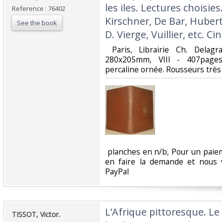
les iles. Lectures choisies
Reference : 76402
Kirschner, De Bar, Hubert
See the book
D. Vierge, Vuillier, etc. C
‎ Paris, Librairie Ch. Delag
280x205mm, VIII - 407pages, 
percaline ornée. Rousseurs très 
‎ planches en n/b, Pour un paie
en faire la demande et nous 
PayPal‎
‎L’Afrique pittoresque. Le
‎TISSOT, Victor.‎