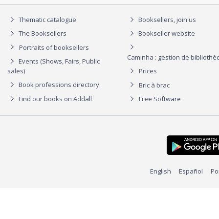
Thematic catalogue
Booksellers, join us
The Booksellers
Bookseller website
Portraits of booksellers
Caminha : gestion de biblioth
Events (Shows, Fairs, Public
sales)
Prices
Book professions directory
Bric à brac
Find our books on Addall
Free Software
English
Español
Po