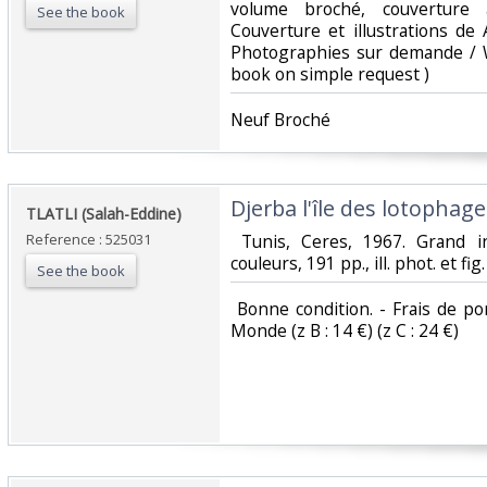
volume broché, couverture 
See the book
Couverture et illustrations de
Photographies sur demande / W
book on simple request ) ‎
‎Neuf Broché ‎
‎Djerba l'île des lotophages
‎TLATLI (Salah-Eddine)‎
Reference : 525031
‎ Tunis, Ceres, 1967. Grand in
couleurs, 191 pp., ill. phot. et fig
See the book
‎ Bonne condition. - Frais de por
Monde (z B : 14 €) (z C : 24 €) ‎