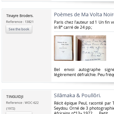
‎Poèmes de Ma Volta Noire
‎Tinayre Broders.‎
Reference : 13821
‎Paris chez l'auteur sd 1 Un fin
in 8° carré de 24 pp.; ‎
See the book
‎Bel envoi autographe sign
légèrement défraîchie. Peu fréqu
‎Silâmaka & Poullôri.‎
‎TINGUIDJI‎
Reference : WOC-622
‎Récit épique Peul, raconté par T
Seydou. Orné de 3 photographie
(1972)
Africains,n°13»,1972. Peti