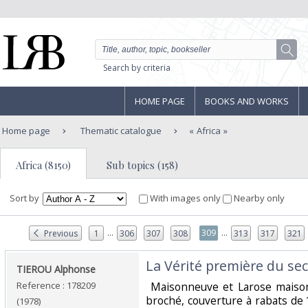
Search by criteria
HOME PAGE
BOOKS AND WORKS
Home page
Thematic catalogue
Africa
Africa (8150)
Sub topics (158)
Sort by
With images only
Nearby only
...
...
309
Previous
1
306
307
308
313
317
321
‎La Vérité première du sec
‎TIEROU Alphonse ‎
Reference : 178209
‎ Maisonneuve et Larose maiso
broché, couverture à rabats de
(1978)