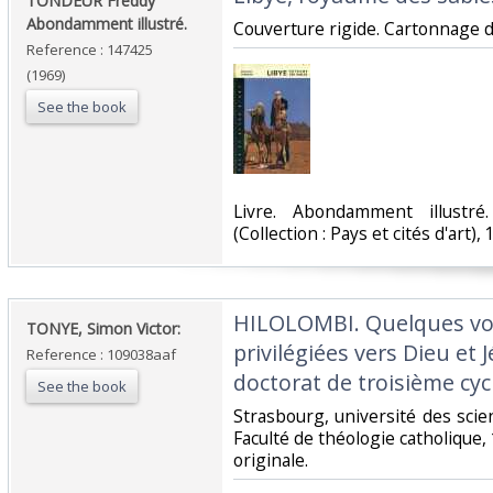
‎TONDEUR Freddy
Abondamment illustré.‎
‎Couverture rigide. Cartonnage de
Reference : 147425
(1969)
See the book
‎Livre. Abondamment illustr
(Collection : Pays et cités d'art), 
‎HILOLOMBI. Quelques vo
‎TONYE, Simon Victor:‎
privilégiées vers Dieu et 
Reference : 109038aaf
doctorat de troisième cycl
See the book
‎Strasbourg, université des sc
Faculté de théologie catholique, 
originale.‎