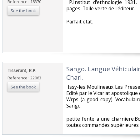
Reference : 18370
‎ P.Institut d'ethnologie 1931
pages. Toile verte de l'éditeur.‎
See the book
‎Parfait état.‎
‎Sango. Langue Véhiculai
‎Tisserant, R.P.‎
Chari.‎
Reference : 22063
‎ Issy-les Moulineaux Les Pres
See the book
Edité par le Vicariat apostolique
Wrps (a good copy). Vocabulair
Sango.‎
‎petite fente a une charniere;
toutes commandes supérieures à