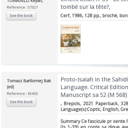
‎TOMASELLI Keyan, ‎
tombé sur la tête?,‎
Reference : 57327
‎Cerf, 1986, 128 pp., broché, bon 
See the book
‎Proto-Isaiah in the Sahid
‎Tomasz Bartlomiej Bak
Language. Critical Editio
(ed)‎
Reference : 65430
Manuscript sa 52 (M 568)
See the book
‎, Brepols, 2021 Paperback, 3
Language(s):Coptic, English, Gr
‎Summary Ce fascicule pr sente l'
(Is 1-39) en copte sa dique ave