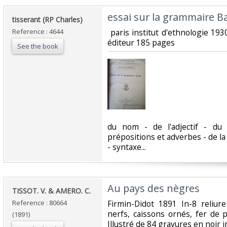
‎essai sur la grammaire B
‎tisserant (RP Charles)‎
Reference : 4644
‎ paris institut d'ethnologie 193
éditeur 185 pages‎
See the book
‎du nom - de l'adjectif - d
prépositions et adverbes - de la 
- syntaxe... ‎
‎Au pays des nègres‎
‎TISSOT. V. & AMERO. C. ‎
Reference : 80664
‎Firmin-Didot 1891 In-8 reliur
nerfs, caissons ornés, fer de 
(1891)
Illustré de 84 gravures en noir in