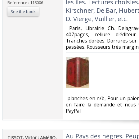
les iles. Lectures choisies
Reference : 118006
Kirschner, De Bar, Hubert
See the book
D. Vierge, Vuillier, etc.‎
‎ Paris, Librairie Ch. Delagr
407pages, reliure d'éditeur
Tranches dorées. Dorrures sur 
passées. Rousseurs très marginal
‎ planches en n/b, Pour un paie
en faire la demande et nous 
PayPal‎
‎Au Pays des nègres. Peu
‎TISSOT, Victor ; AMéRO,