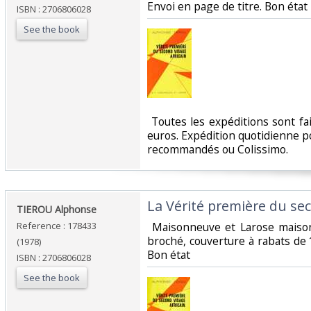
Envoi en page de titre. Bon état‎
ISBN : 2706806028
See the book
‎ Toutes les expéditions sont f
euros. Expédition quotidienne po
recommandés ou Colissimo. ‎
‎La Vérité première du sec
‎TIEROU Alphonse ‎
Reference : 178433
‎ Maisonneuve et Larose maiso
broché, couverture à rabats de
(1978)
Bon état‎
ISBN : 2706806028
See the book