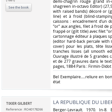
(1881)
demi-chagrin rouge grand in-o
shagreen in-octavo Editor) (27,
See the book
with raised bands) décoré or (gil
line) et à froid (blind-stampi
caissons : encadrement d'un do
"or" aux angles, filet à froid de 
frappé or (gilt title) avec filet "
cartonnage éditeur à plaques s
(editor hard-back percale with 
cover) pour les plats, tête li
tranches lisses (all smooth ed
Ouvrage illustré de 5 grandes c
et de 277 gravures dans le tex
pages, 1884 Paris : Firmin-Didot 
‎Bel Exemplaire......reliure en b
état ‎
‎LA REPUBLIQUE DU LIBER
‎TIXIER GILBERT‎
Reference : RO40178266
‎Berger-Levrault. 1970. In-8.