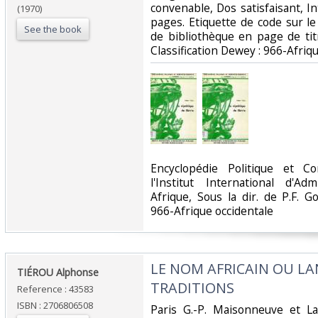
convenable, Dos satisfaisant, In
(1970)
pages. Etiquette de code sur l
See the book
de bibliothèque en page de titr
Classification Dewey : 966-Afriqu
‎Encyclopédie Politique et Co
l'Institut International d'Ad
Afrique, Sous la dir. de P.F. G
966-Afrique occidentale‎
‎LE NOM AFRICAIN OU L
‎TIÉROU Alphonse ‎
TRADITIONS ‎
Reference : 43583
ISBN : 2706806508
‎Paris G.-P. Maisonneuve et L