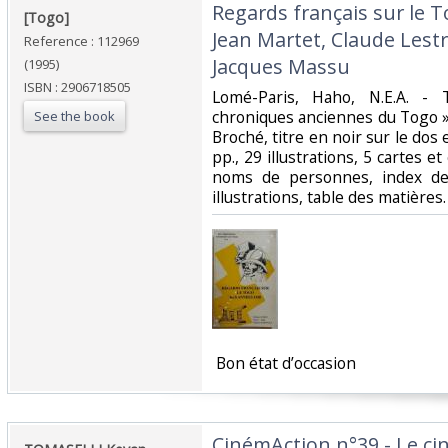
‎Regards français sur le 
‎[Togo]‎
Jean Martet, Claude Lest
Reference : 112969
Jacques Massu‎
(1995)
ISBN : 2906718505
‎Lomé-Paris, Haho, N.E.A. - 
chroniques anciennes du Togo »,
See the book
Broché, titre en noir sur le dos e
pp., 29 illustrations, 5 cartes e
noms de personnes, index de
illustrations, table des matières.‎
‎ Bon état d’occasion ‎
‎CinémAction n°39 - Le ci