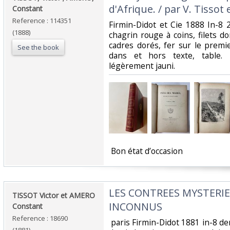
d'Afrique. / par V. Tissot 
Constant‎
Reference : 114351
‎Firmin-Didot et Cie 1888 In-8 
(1888)
chagrin rouge à coins, filets d
cadres dorés, fer sur le premi
See the book
dans et hors texte, table. 
légèrement jauni.‎
‎ Bon état d’occasion ‎
‎LES CONTREES MYSTERIE
‎TISSOT Victor et AMERO
INCONNUS ‎
Constant‎
Reference : 18690
‎ paris Firmin-Didot 1881 in-8 d