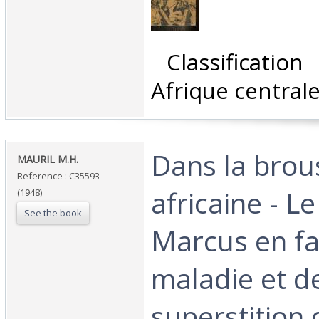
‎ Classificatio
Afrique centrale
‎Dans la brou
‎MAURIL M.H.‎
Reference : C35593
africaine - Le
(1948)
See the book
Marcus en fa
maladie et de
superstition 