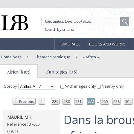
Search by criteria
HOME PAGE
BOOKS AND WORKS
Home page
Thematic catalogue
Africa
Africa (8153)
Sub topics (158)
Sort by
With images only
Nearby only
...
...
232
Previous
1
229
230
231
255
278
301
‎Dans la brou
‎MAURIL M H ‎
Reference : 37600
(1951)