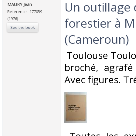
‎Un outillage
‎MAURY Jean‎
Reference : 177059
forestier à 
(1976)
See the book
(Cameroun)‎
‎ Toulouse Toulo
broché, agrafé
Avec figures. Tré