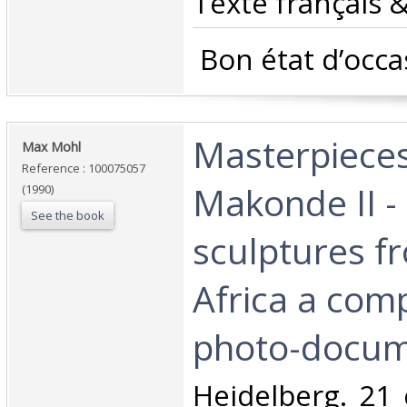
Texte français &
‎ Bon état d’occa
‎Masterpieces
‎Max Mohl‎
Reference : 100075057
Makonde II -
(1990)
See the book
sculptures f
Africa a com
photo-docum
‎Heidelberg. 21