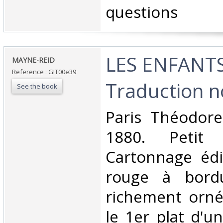
questions‎
‎LES ENFANT
‎MAYNE-REID‎
Reference : GIT00e39
Traduction no
See the book
‎Paris Théodor
1880. Petit 
Cartonnage édi
rouge à bordu
richement orné
le 1er plat d'u