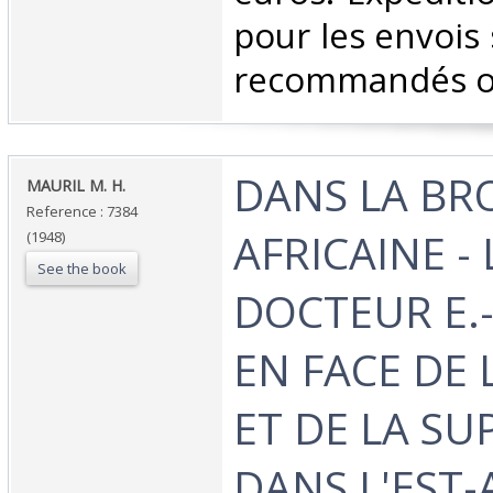
pour les envois 
recommandés ou 
‎DANS LA BR
‎MAURIL M. H.‎
Reference : 7384
AFRICAINE - 
(1948)
See the book
DOCTEUR E.
EN FACE DE 
ET DE LA SU
DANS L'EST-A