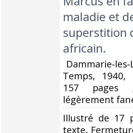
Marcus en fa
maladie et de
superstition 
africain.‎
‎ Dammarie-les-
Temps, 1940, 
157 pages ;
légèrement fané
‎Illustré de 17
texte. Fermetur