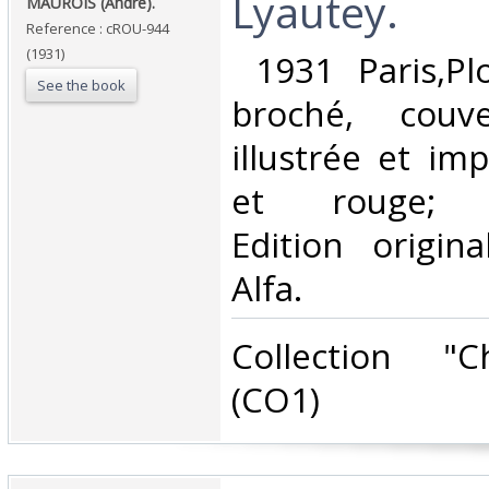
‎Lyautey.‎
‎MAUROIS (André).‎
Reference : cROU-944
(1931)
‎ 1931 Paris,Pl
See the book
broché, couv
illustrée et im
et rouge; 3ff
Edition origin
Alfa.‎
‎Collection "
(CO1) ‎