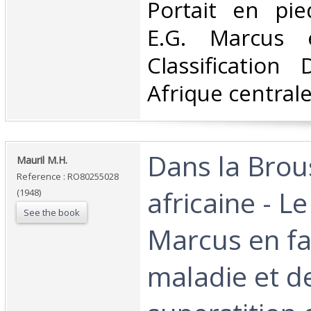
‎Portait en pi
E.G. Marcus e
Classification
Afrique centrale
‎Dans la Bro
‎Mauril M.H.‎
Reference : RO80255028
africaine - Le
(1948)
See the book
Marcus en fa
maladie et de