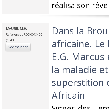
réalisa son rêve 
‎Dans la Bro
‎MAURIL M.H.‎
Reference : ROD0013406
africaine. Le
(1948)
See the book
E.G. Marcus 
la maladie et
superstition 
Africain‎
‎Signes des Tem