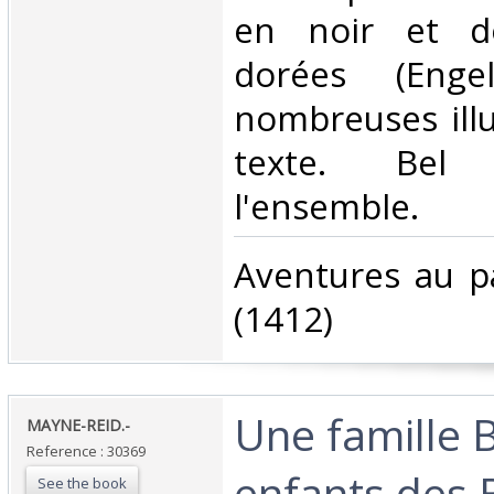
en noir et do
dorées (Enge
nombreuses illu
texte. Bel
l'ensemble.‎
‎Aventures au p
(1412)‎
‎Une famille 
‎MAYNE-REID.-‎
Reference : 30369
enfants des 
See the book