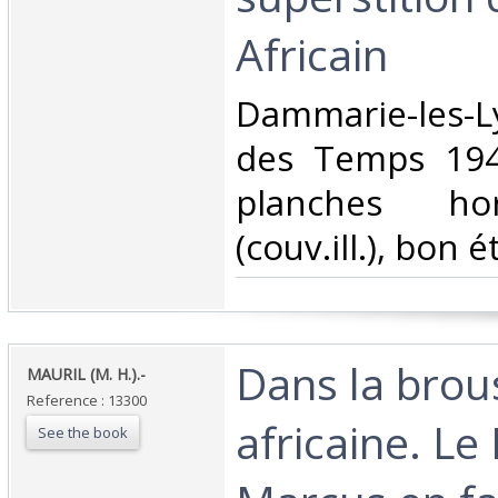
Africain‎
‎Dammarie-les-L
des Temps 194
planches hor
(couv.ill.), bon ét
‎Dans la brou
‎MAURIL (M. H.).-‎
Reference : 13300
africaine. Le 
See the book