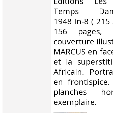
‎Editions Le
Temps Damma
1948 In-8 ( 215
156 pages, 
couverture illus
MARCUS en face
et la superstit
Africain. Portr
en frontispice.
planches hor
exemplaire.‎