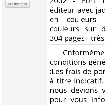
2002 - Fort I
See the book
éditeur avec jaq
en couleurs - 
couleurs sur 
304 pages - très
‎ Cnformé
conditions géné
:Les frais de po
à titre indicatif
nous devions v
pour vous inf