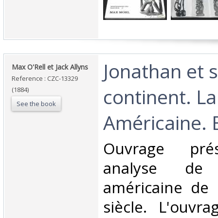
‎Jonathan et 
‎Max O'Rell et Jack Allyns‎
Reference : CZC-13329
continent. La
(1884)
See the book
Américaine. 
‎Ouvrage pré
analyse de 
américaine de 
siècle. L'ouvr