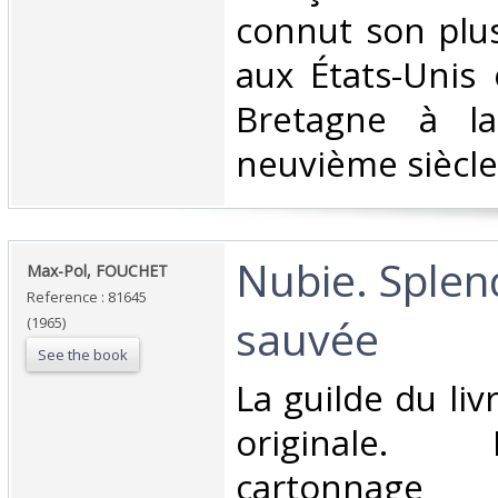
connut son plu
aux États-Unis
Bretagne à la
neuvième siècle.
‎Nubie. Sple
‎Max-Pol, FOUCHET‎
Reference : 81645
sauvée ‎
(1965)
See the book
‎La guilde du li
originale. 
cartonnag