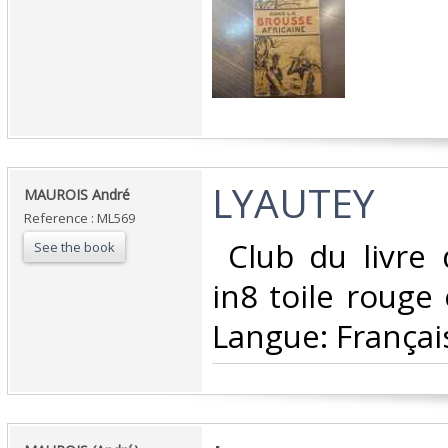
‎LYAUTEY‎
‎MAUROIS André‎
Reference : ML569
‎ Club du livre
See the book
in8 toile rouge
Langue: Français