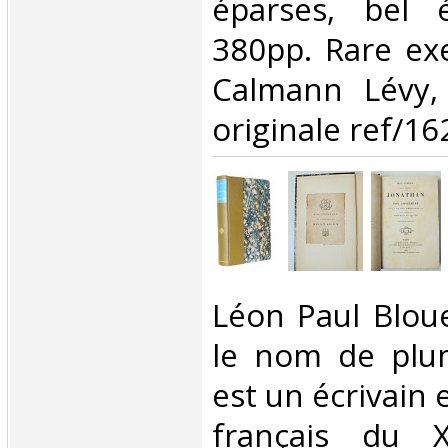
éparses, bel é
380pp. Rare exe
Calmann Lévy, 
originale ref/162
‎Léon Paul Blou
le nom de plu
est un écrivain 
français du XI