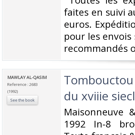
‎ Toutes les ex
faites en suivi 
euros. Expéditi
pour les envois 
recommandés ou 
‎Tombouctou 
‎MAWLAY AL-QASIM‎
Reference : 2683
du xviiie siecl
(1992)
See the book
‎Maisonneuve &
1992 In-8 bro