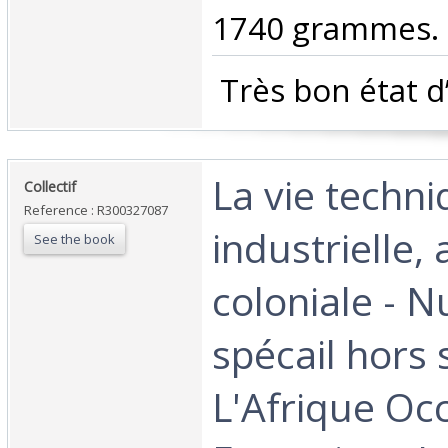
1740 grammes.‎
‎ Très bon état d
‎La vie techni
‎Collectif‎
Reference : R300327087
industrielle, 
See the book
coloniale - 
spécail hors s
L'Afrique Oc