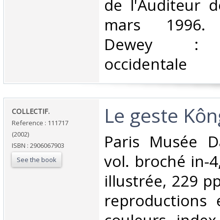
de l'Auditeur de
mars 1996. Cl
Dewey : 9
occidentale‎
‎Le geste Kôn
‎COLLECTIF.‎
Reference : 111717
(2002)
‎Paris Musée 
ISBN : 2906067903
vol. broché in-4
See the book
illustrée, 229 
reproductions 