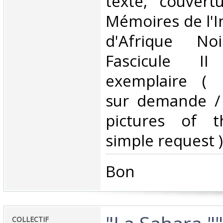
texte, couvertu
Mémoires de l'In
d'Afrique No
Fascicule I
exemplaire ( 
sur demande /
pictures of 
simple request ) 
‎Bon ‎
‎COLLECTIF‎