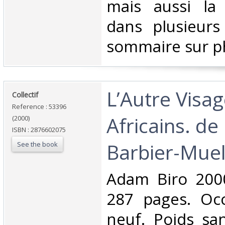
mais aussi la
dans plusieurs
sommaire sur pho
‎L’Autre Vis
‎Collectif‎
Reference : 53396
Africains. de 
(2000)
ISBN : 2876602075
Barbier-Muell
See the book
‎Adam Biro 200
287 pages. Oc
neuf. Poids sa