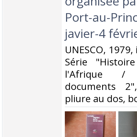
organisée pa
Port-au-Princ
javier-4 févri
‎UNESCO, 1979, i
Série "Histoir
l'Afrique /
documents 2"
pliure au dos, bo