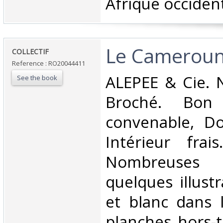
Afrique occident
‎Le Cameroun
‎COLLECTIF‎
Reference : RO20044411
‎ALEPEE & Cie. 
See the book
Broché. Bon 
convenable, Dos
Intérieur frai
Nombreuses
quelques illust
et blanc dans 
planches hors-t