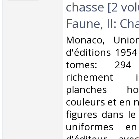
chasse [2 vol
Faune, II: Cha
‎Monaco, Unio
d'éditions 195
tomes: 294
richement i
planches ho
couleurs et en 
figures dans le 
uniformes en