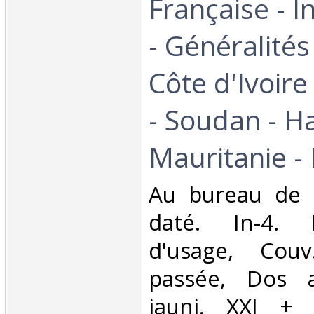
Française - I
- Généralités
Côte d'Ivoir
- Soudan - Ha
Mauritanie - 
‎Au bureau de 
daté. In-4. 
d'usage, Couv
passée, Dos a
jauni. XXI +