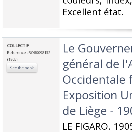
couleurs, index,
Excellent état.‎
‎Le Gouvern
‎COLLECTIF‎
Reference : RO80098152
général de l'
(1905)
See the book
Occidentale 
Exposition Un
de Liège - 19
‎LE FIGARO. 1905