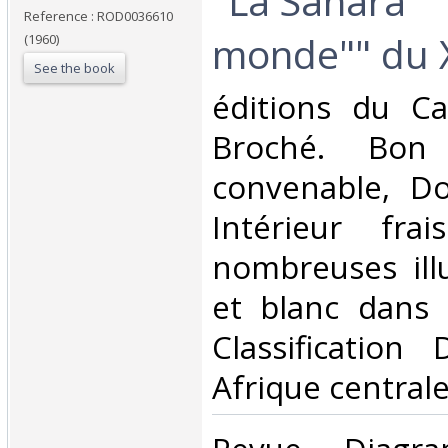
‎"La Sahara 
Reference : ROD0036610
monde"" du X
(1960)
See the book
‎éditions du Ca
Broché. Bon 
convenable, Dos
Intérieur fra
nombreuses illu
et blanc dans l
Classification
Afrique centrale