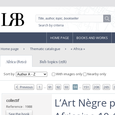
Search by criteria
HOME PAGE
BOOKS AND WORKS
Home page
Thematic catalogue
Africa
Africa (8150)
Sub topics (158)
Sort by
With images only
Nearby only
...
...
94
Previous
1
91
92
93
151
208
265
‎L’Art Nègre 
‎collectif ‎
Reference : 1988
See the book