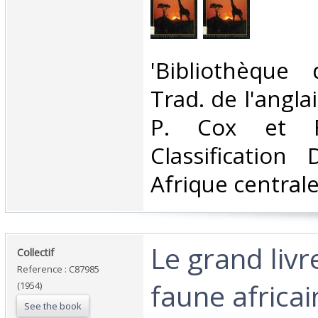
‎'Bibliothèque
Trad. de l'angla
P. Cox et Fr
Classification
Afrique centrale
‎Le grand livr
‎Collectif‎
Reference : C87985
faune africai
(1954)
See the book