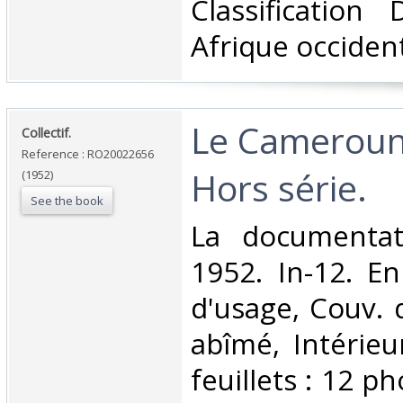
Classification
Afrique occident
‎Le Cameroun
‎Collectif.‎
Reference : RO20022656
Hors série.‎
(1952)
See the book
‎La documentat
1952. In-12. En 
d'usage, Couv. 
abîmé, Intérieu
feuillets : 12 p