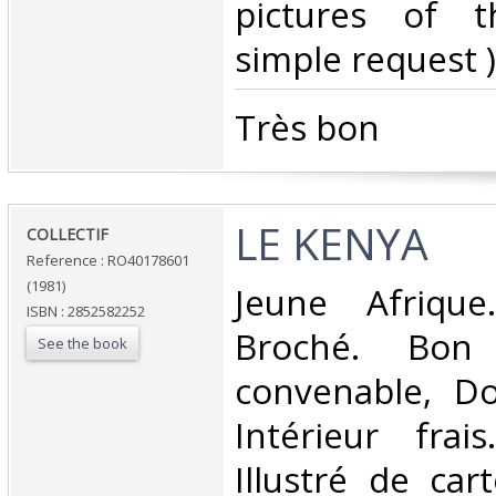
pictures of 
simple request ) 
‎Très bon ‎
‎LE KENYA‎
‎COLLECTIF‎
Reference : RO40178601
(1981)
‎Jeune Afrique
ISBN : 2852582252
Broché. Bon 
See the book
convenable, Dos
Intérieur frai
Illustré de car