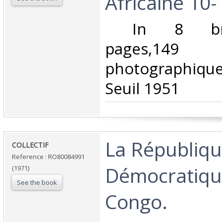
Africaine 10-1
‎ In 8 broch
pages,149 il
photographique
Seuil 1951 ‎
‎La Républiq
‎COLLECTIF‎
Reference : RO80084991
Démocratiqu
(1971)
See the book
Congo.‎