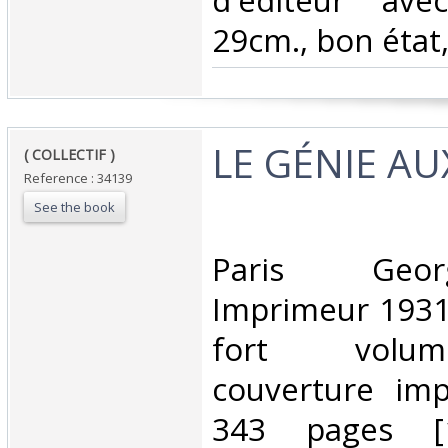
d'éditeur ave
29cm., bon état
‎LE GÉNIE A
‎( COLLECTIF ) ‎
Reference : 34139
See the book
‎Paris Geo
Imprimeur 1931 
fort volu
couverture imp
343 pages [