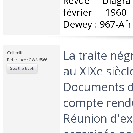
‎Revue Diag
février 1960 C
Dewey : 967-Afri
‎La traite né
‎Collectif ‎
Reference : QWA-6566
au XIXe siècle
See the book
Documents de
compte rendu
Réunion d'ex