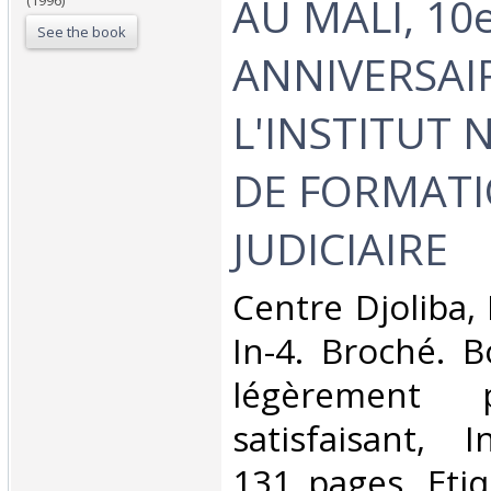
AU MALI, 10
(1996)
See the book
ANNIVERSAI
L'INSTITUT 
DE FORMAT
JUDICIAIRE‎
‎Centre Djoliba
In-4. Broché. B
légèrement 
satisfaisant, I
131 pages. Eti