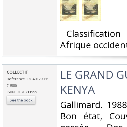
‎ Classificatio
Afrique occident
‎LE GRAND G
‎COLLECTIF‎
Reference : RO40179085
KENYA‎
(1988)
ISBN : 2070711595
See the book
‎Gallimard. 1988
Bon état, Cou