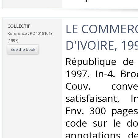
‎LE COMMERC
‎COLLECTIF‎
Reference : RO40181013
D'IVOIRE, 199
(1997)
See the book
‎République de 
1997. In-4. Bro
Couv. conve
satisfaisant, I
Env. 300 pages
code sur le d
annotations de