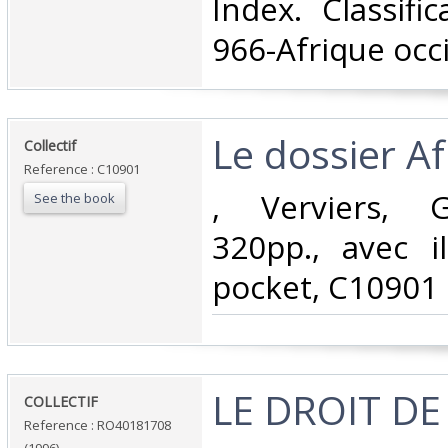
Index. Classifi
966-Afrique occi
‎Le dossier Af
‎Collectif‎
Reference : C10901
‎, Verviers, 
See the book
320pp., avec il
pocket, C10901‎
‎LE DROIT DE
‎COLLECTIF‎
Reference : RO40181708