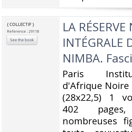
‎LA RÉSERVE
‎( COLLECTIF ) ‎
Reference : 29118
INTÉGRALE
See the book
NIMBA. Fascic
‎Paris Insti
d'Afrique Noire
(28x22,5) 1 v
402 pages
nombreuses fi