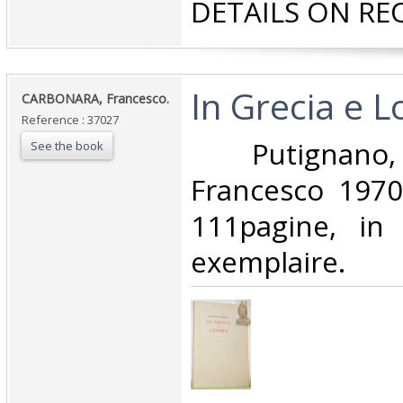
DETAILS ON REQ
‎In Grecia e L
‎CARBONARA, Francesco.‎
Reference : 37027
‎ Putignano
See the book
Francesco 197
111pagine, in 
exemplaire.‎