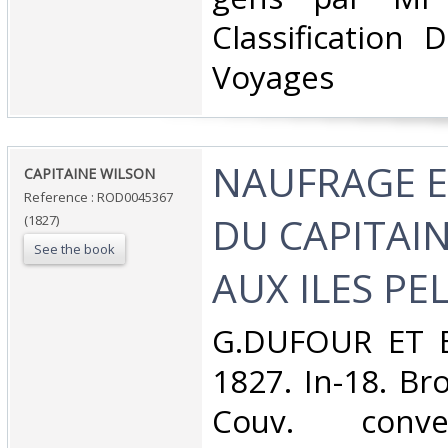
Classification 
Voyages‎
‎NAUFRAGE E
‎CAPITAINE WILSON‎
Reference : ROD0045367
DU CAPITAI
(1827)
See the book
AUX ILES PEL
‎G.DUFOUR ET 
1827. In-18. Br
Couv. conve