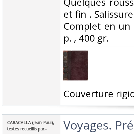
Quelques rouss
et fin . Salissur
Complet en un 
p. , 400 gr.‎
‎Couverture rigi
‎Voyages. Pr
‎CARACALLA (Jean-Paul),
textes recueillis par.-‎