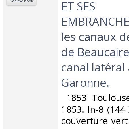
See the book
ET SES
EMBRANCHE
les canaux d
de Beaucaire,
canal latéral 
Garonne.‎
‎ 1853 Toulous
1853. In-8 (144
couverture verte