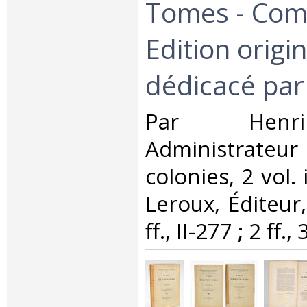
Tomes - Comp
Edition origin
dédicacé par 
‎Par Henr
Administrateu
colonies, 2 vol. 
Leroux, Éditeur,
ff., II-277 ; 2 ff.,