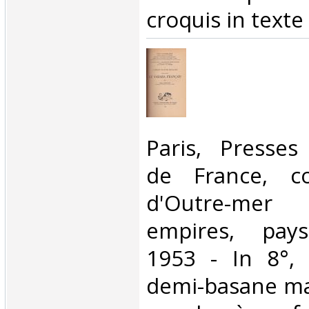
croquis in texte‎
‎Paris, Presses
de France, co
d'Outre-mer
empires, pay
1953 - In 8°, 
demi-basane mar