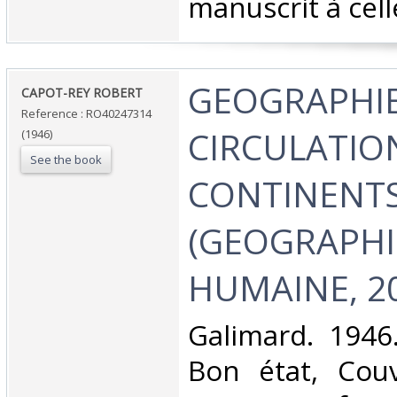
manuscrit à celle-
‎GEOGRAPHIE
‎CAPOT-REY ROBERT‎
Reference : RO40247314
CIRCULATIO
(1946)
See the book
CONTINENT
(GEOGRAPHI
HUMAINE, 20
‎Galimard. 1946
Bon état, Couv