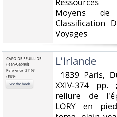
Ressources in
Moyens de co
Classification 
Voyages‎
‎L'Irlande‎
‎CAPO DE FEUILLIDE
(Jean-Gabriel)‎
Reference : 21168
‎ 1839 Paris, D
(1839)
XXIV-374 pp. ;
See the book
reliure de l'
LORY en pied
tome, plein vea