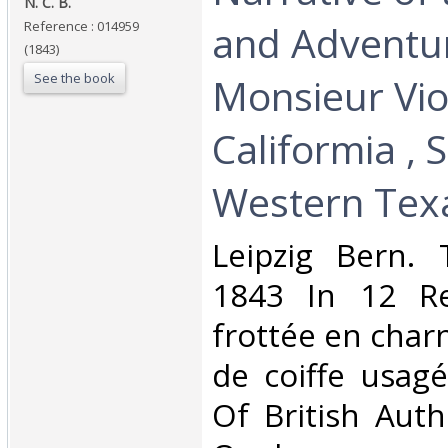
N. C. B.‎
and Adventu
Reference : 014959
(1843)
See the book
Monsieur Viol
Califormia , 
Western Texa
‎Leipzig Bern. 
1843 In 12 Re
frottée en char
de coiffe usagé
Of British Autho