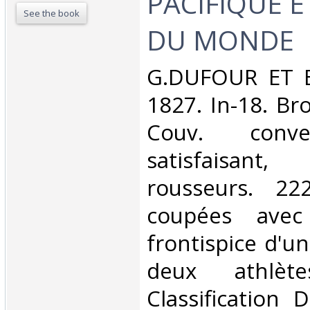
PACIFIQUE 
See the book
DU MONDE‎
‎G.DUFOUR ET 
1827. In-18. Br
Couv. conve
satisfaisan
rousseurs. 2
coupées avec
frontispice d'u
deux athlèt
Classification 