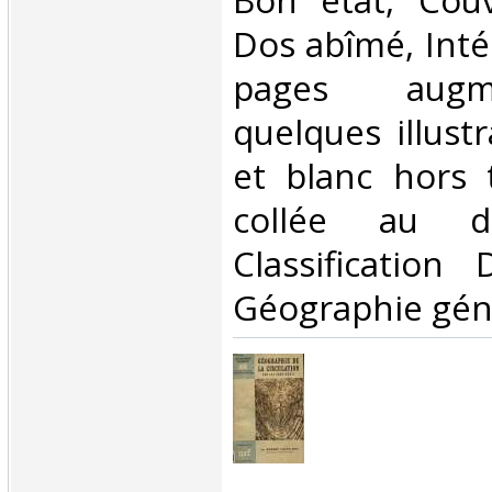
Bon état, Couv
Dos abîmé, Intér
pages aug
quelques illust
et blanc hors t
collée au d
Classification
Géographie géné