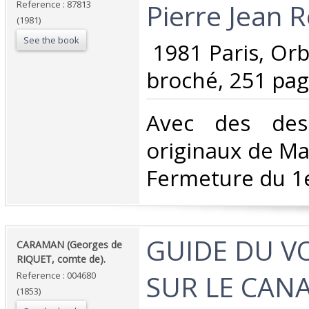
Pierre Jean R
Reference : 87813
(1981)
See the book
‎ 1981 Paris, Or
broché, 251 page
‎Avec des des
originaux de Ma
Fermeture du 1e
‎GUIDE DU 
‎CARAMAN (Georges de
RIQUET, comte de).‎
SUR LE CANA
Reference : 004680
(1853)