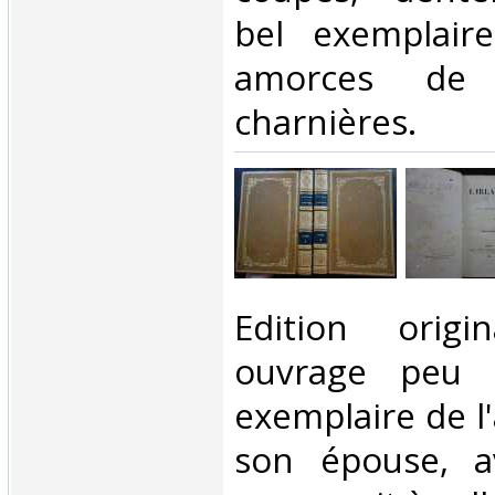
bel exemplair
amorces de 
charnières.‎
‎Edition orig
ouvrage peu c
exemplaire de l'
son épouse, a