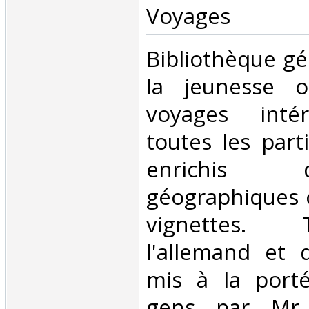
Voyages‎
‎Bibliothèque g
la jeunesse o
voyages inté
toutes les par
enrichis
géographiques c
vignettes. 
l'allemand et d
mis à la port
gens par Mr