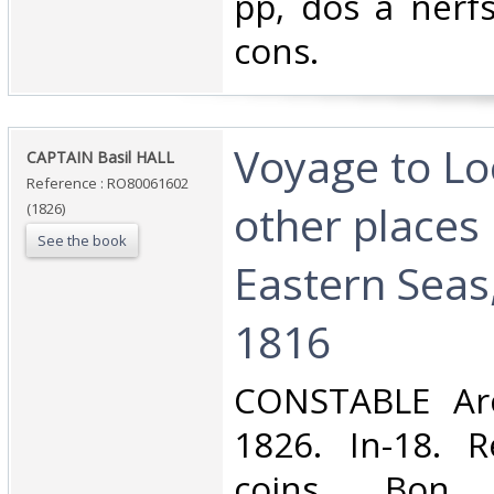
pp, dos à nerfs
cons.‎
‎Voyage to L
‎CAPTAIN Basil HALL‎
Reference : RO80061602
other places 
(1826)
See the book
Eastern Seas,
1816‎
‎CONSTABLE Ar
1826. In-18. R
coins. Bon 