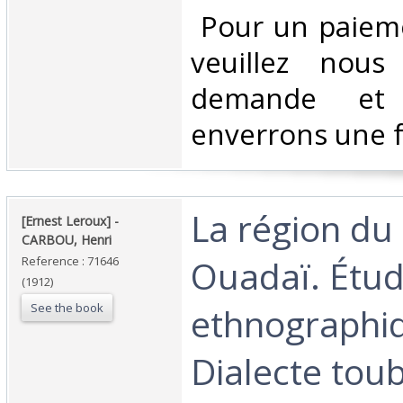
‎ Pour un paiem
veuillez nous
demande et
enverrons une f
‎La région du
‎[Ernest Leroux] - ‎
‎CARBOU, Henri‎
Ouadaï. Étu
Reference : 71646
(1912)
See the book
ethnographi
Dialecte tou