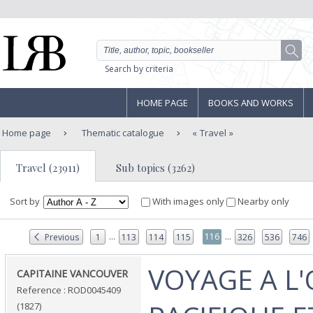
Search by criteria
HOME PAGE
BOOKS AND WORKS
Home page
Thematic catalogue
Travel
Travel (23911)
Sub topics (3262)
Sort by
With images only
Nearby only
...
...
116
Previous
1
113
114
115
326
536
746
‎VOYAGE A L
‎CAPITAINE VANCOUVER‎
Reference : ROD0045409
(1827)