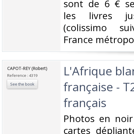
sont de 6 € s
les livres j
(colissimo su
France métropoli
‎L'Afrique bl
‎CAPOT-REY (Robert)‎
Reference : 4319
française - T
See the book
français‎
‎Photos en noir
cartes dépliant