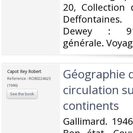
20, Collection 
Deffontaines. 
Dewey : 910
générale. Voyag
‎Géographie d
‎Capot Rey Robert‎
Reference : RO80224623
circulation su
(1946)
See the book
continents‎
‎Gallimard. 1946