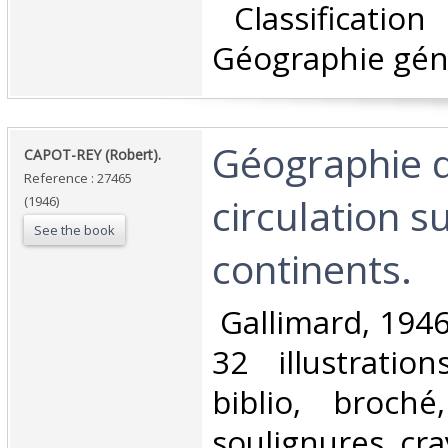
‎ Classificatio
Géographie géné
‎Géographie d
‎CAPOT-REY (Robert).‎
Reference : 27465
circulation su
(1946)
See the book
continents.‎
‎ Gallimard, 1946
32 illustratio
biblio, broch
soulignures cra