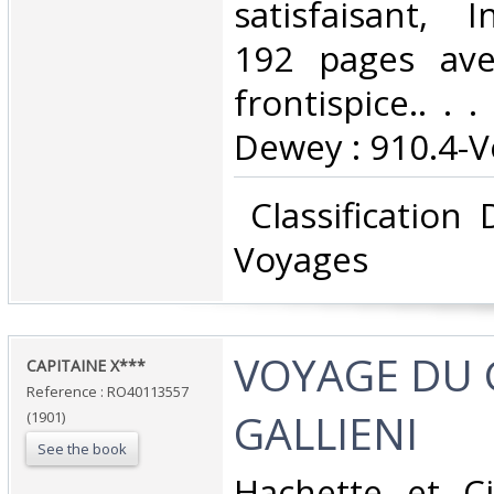
satisfaisant, I
192 pages ave
frontispice.. . .
Dewey : 910.4-V
‎ Classification
Voyages‎
‎VOYAGE DU
‎CAPITAINE X***‎
Reference : RO40113557
GALLIENI‎
(1901)
See the book
‎Hachette et Ci