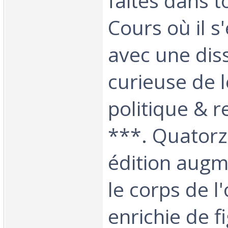
faites dans t
Cours où il s
avec une dis
curieuse de l
politique & r
***. Quator
édition aug
le corps de l
enrichie de f