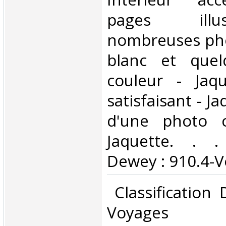
pages ill
nombreuses pho
blanc et que
couleur - Jaq
satisfaisant - Ja
d'une photo c
Jaquette. . . 
Dewey : 910.4-V
‎ Classification
Voyages‎