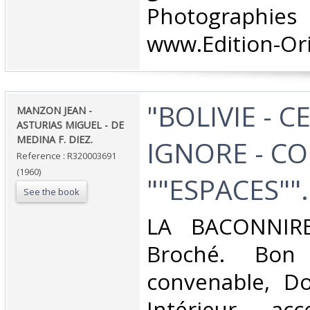
Photographies 
www.Edition-Ori
‎"BOLIVIE - 
‎MANZON JEAN -
ASTURIAS MIGUEL - DE
MEDINA F. DIEZ.‎
IGNORE - C
Reference : R320003691
(1960)
""ESPACES""."
See the book
‎LA BACONNIRE
Broché. Bon 
convenable, Dos
Intérieur acc