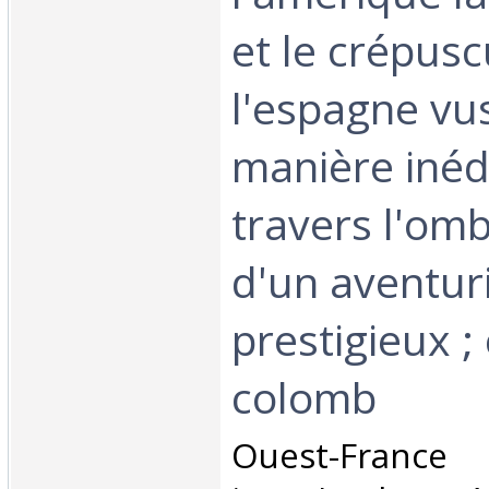
et le crépusc
l'espagne vu
manière inédi
travers l'om
d'un aventur
prestigieux ;
colomb‎
‎Ouest-Fran