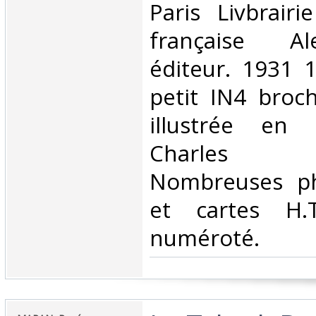
‎Paris Livbrair
française Al
éditeur. 1931 
petit IN4 broc
illustrée en 
Charles F
Nombreuses ph
et cartes H.T
numéroté. ‎