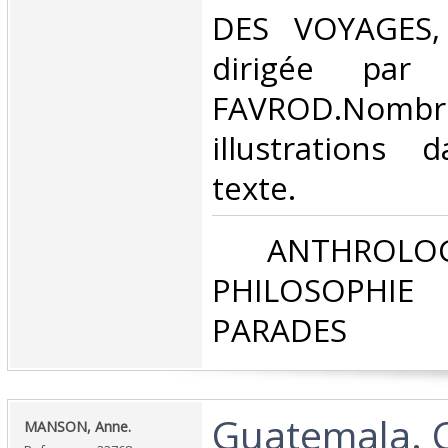
DES VOYAGES,
dirigée par C
FAVROD.Nombr
illustrations
texte. ‎
‎ ANTHROLOG
PHILOSOPHIE 
PARADES‎
‎Guatemala. C
‎MANSON, Anne.‎