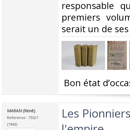
responsable q
premiers volum
serait un de ses
‎ Bon état d’occa
‎Les Pionnier
‎MARAN (René).‎
Reference : 73027
l'empire.‎
(1943)