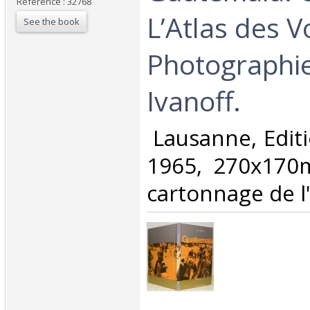
Reference : 32768
L’Atlas des 
See the book
Photographie
Ivanoff.‎
‎ Lausanne, Edi
1965, 270x170
cartonnage de l'é