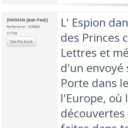
‎L' Espion da
‎[MARANA (Jean-Paul)]‎
Reference : 129800
des Princes 
(1716)
See the book
Lettres et m
d'un envoyé 
Porte dans l
l'Europe, où l
découvertes q