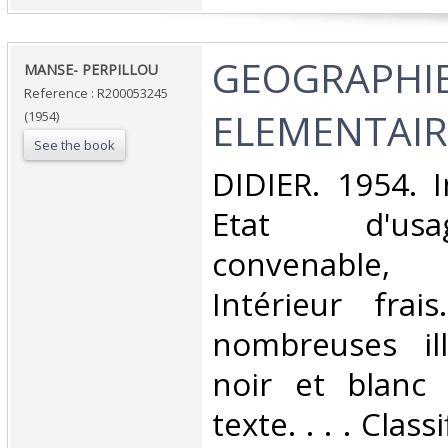
‎GEOGRAPHI
‎MANSE- PERPILLOU‎
Reference : R200053245
ELEMENTAIR
(1954)
See the book
‎DIDIER. 1954. 
Etat d'us
convenable,
Intérieur frai
nombreuses ill
noir et blanc
texte. . . . Clas