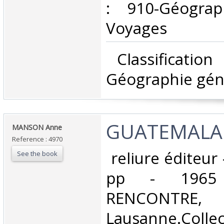
: 910-Géograp
Voyages‎
‎ Classificatio
Géographie géné
‎GUATEMALA.
‎MANSON Anne‎
Reference : 4970
‎ reliure éditeur
See the book
pp - 1965 
RENCONTRE,
Lausanne.Colle