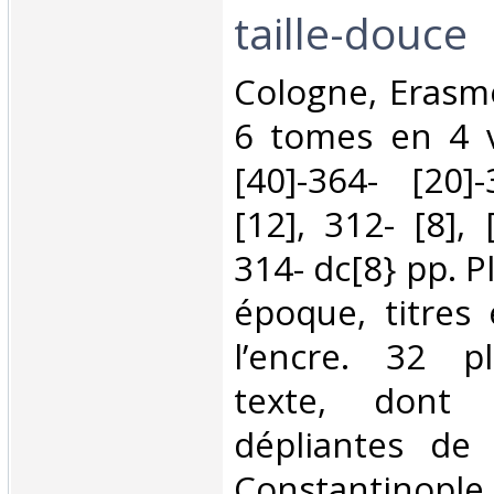
taille-douce‎
‎Cologne, Erasm
6 tomes en 4 v
[40]-364- [20]-
[12], 312- [8], 
314- dc[8} pp. 
époque, titres
l’encre. 32 p
texte, dont
dépliantes de 
Constantinople, 