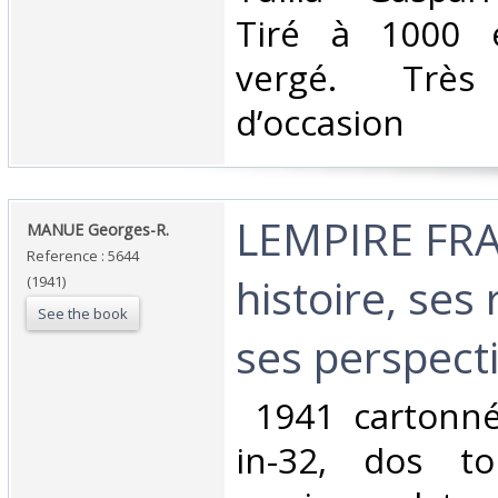
Tiré à 1000 
vergé. Trè
d’occasion ‎
‎LEMPIRE FR
‎MANUE Georges-R.‎
Reference : 5644
histoire, ses 
(1941)
See the book
ses perspecti
‎ 1941 cartonné
in-32, dos to