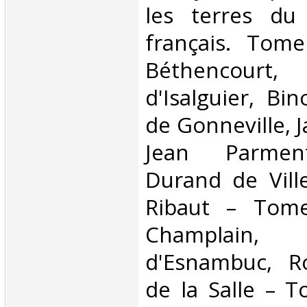
les terres du
français. Tom
Béthencour
d'Isalguier, Bi
de Gonneville, J
Jean Parment
Durand de Vill
Ribaut – Tom
Champlai
d'Esnambuc, Ro
de la Salle – 