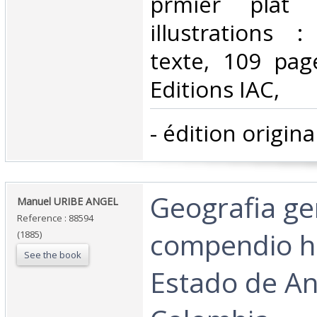
prmier plat 
illustrations 
texte, 109 pag
Editions IAC,‎
‎- édition origina
‎Geografia ge
‎Manuel URIBE ANGEL‎
Reference : 88594
compendio hi
(1885)
See the book
Estado de An