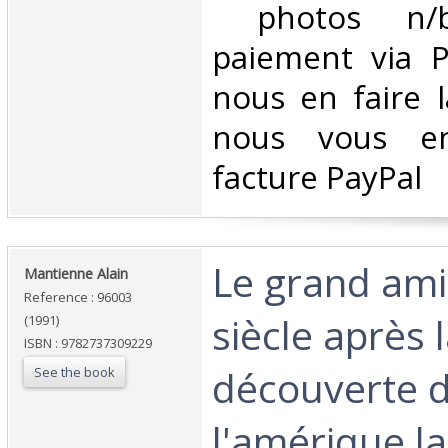
‎ photos n/
paiement via Pa
nous en faire 
nous vous en
facture PayPal‎
‎Le grand ami
‎Mantienne Alain‎
Reference : 96003
siècle après 
(1991)
ISBN : 9782737309229
découverte 
See the book
l'amérique l