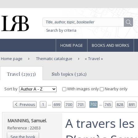
Search by criteria
HOME PAGE
BOOKS AND WORKS
Home page
Thematic catalogue
Travel
Travel (23933)
Sub topics (3262)
Sort by
With images only
Nearby only
...
...
702
Previous
1
699
700
701
765
828
891
‎A travers les
‎MANNING, Samuel.‎
Reference : 22653
See the book