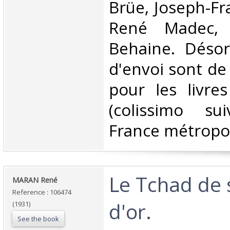
Brüe, Joseph-Fr
René Madec, 
Behaine. Désor
d'envoi sont de
pour les livre
(colissimo su
France métropoli
‎Le Tchad de 
‎MARAN René‎
Reference : 106474
d'or.‎
(1931)
See the book