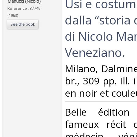
‎Usi e costumi
‎Manucci (Nicolo)‎
Reference : 37749
dalla “storia
(1963)
See the book
di Nicolo Ma
Veneziano.‎
‎Milano, Dalmine
br., 309 pp. Ill.
en noir et couleu
‎Belle édition
fameux récit 
médecin véni