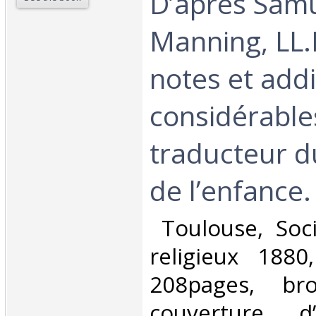
D’après Sam
Manning, LL.
notes et addi
considérables
traducteur d
de l’enfance.‎
‎ Toulouse, Soc
religieux 188
208pages, bro
couverture d’