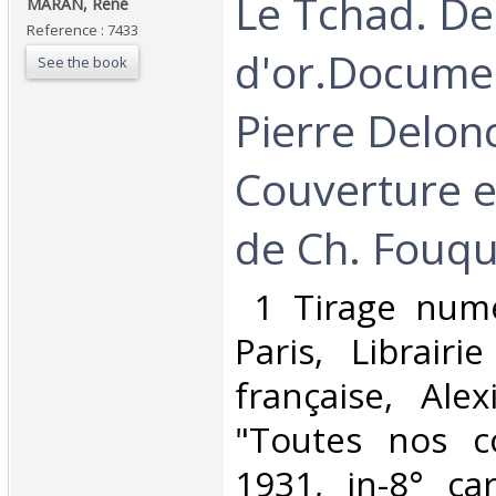
‎Le Tchad. De
‎MARAN, René‎
Reference : 7433
d'or.Docume
See the book
Pierre Delonc
Couverture e
de Ch. Fouqu
‎ 1 Tirage num
Paris, Librair
française, Alex
"Toutes nos co
1931, in-8° ca