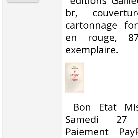
‎ éditions Galil
br, couvert
cartonnage for
en rouge, 87
exemplaire.‎
‎ Bon Etat Mi
Samedi 27 
Paiement PayP