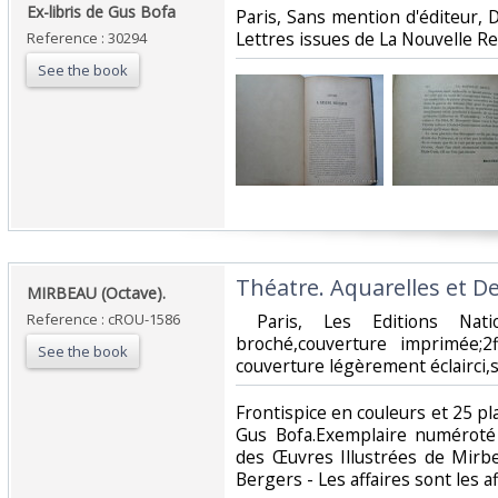
Ex-libris de Gus Bofa‎
‎Paris, Sans mention d'éditeur, D
Lettres issues de La Nouvelle Rev
Reference : 30294
See the book
‎Théatre. Aquarelles et D
‎MIRBEAU (Octave).‎
Reference : cROU-1586
‎ Paris, Les Editions Nati
broché,couverture imprimée;2ff
See the book
couverture légèrement éclairci,s
‎Frontispice en couleurs et 25 p
Gus Bofa.Exemplaire numéroté 
des Œuvres Illustrées de Mirb
Bergers - Les affaires sont les af