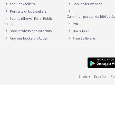
The Booksellers
Bookseller website
Portraits of booksellers
Caminha : gestion de biblioth
Events (Shows, Fairs, Public
sales)
Prices
Book professions directory
Bric à brac
Find our books on Addall
Free Software
English
Español
Po