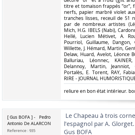
décoré "or" et à froid (gilt an
titre et tomaison frappés "or", f
nerfs, papier marbré violet aux 
tranches lisses, receuil de 51 
par de nombreux artistes (Lé
Mich, H.G. IBELS (Nabi), Cardon
Hellé, Lucien Métivet, A. Rou
Pourriol, Guillaume, Dangon, 
Willette, J. Hémard, Martin, Genty
Delaw, Huard, Avelot, Léonce B
Balluriau, Léonnec, KAINER
Delannoy, Martin, Jeanniot,
Portalès, E. Torent, RAY, Fabi
RIRE - JOURNAL HUMORISTIQUE E
‎reliure en bon état intérieur. bon
‎ Le Chapeau à trois corn
‎[ Gus BOFA ] - ‎ ‎ Pedro
l'espagnol par A. Glorget
Antonio De ALARCON ‎
Reference : 935
Gus BOFA ‎