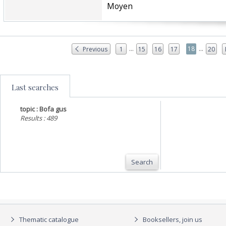
‎Moyen ‎
...
...
18
Previous
1
15
16
17
20
Last searches
topic : Bofa gus
Results : 489
Search
Thematic catalogue
Booksellers, join us