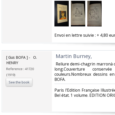
‎Envoi en lettre suivie : + 4,80 eur
‎ Martin Burney, ‎
‎[ Gus BOFA ] - ‎ ‎ O.
HENRY ‎
‎ Reliure demi-chagrin marronà c
long.Couverture conser
Reference : 41720
couleurs.Nombreux dessins en
(1919)
BOFA. ‎
See the book
‎Paris l'Edition Française Illust
Bel état. 1 volume. EDITION ORIG