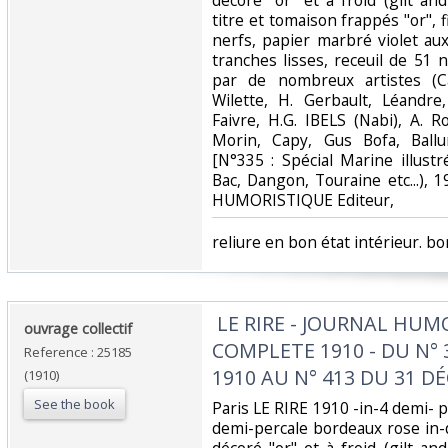
décoré "or" et à froid (gilt an
titre et tomaison frappés "or", f
nerfs, papier marbré violet aux 
tranches lisses, receuil de 51 
par de nombreux artistes (Ca
Wilette, H. Gerbault, Léandre,
Faivre, H.G. IBELS (Nabi), A. R
Morin, Capy, Gus Bofa, Ballur
[N°335 : Spécial Marine illust
Bac, Dangon, Touraine etc...),
HUMORISTIQUE Editeur, ‎
‎reliure en bon état intérieur. bon
‎ LE RIRE - JOURNAL HU
‎ouvrage collectif ‎
COMPLETE 1910 - DU N° 
Reference : 25185
1910 AU N° 413 DU 31 DÉ
(1910)
See the book
‎Paris LE RIRE 1910 -in-4 demi- p
demi-percale bordeaux rose in-