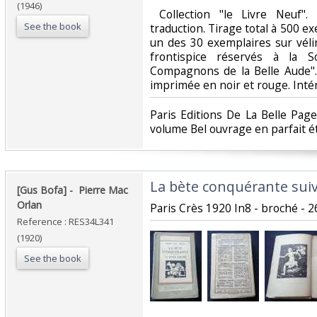
(1946)
‎ Collection "le Livre Neuf
See the book
traduction. Tirage total à 500 e
un des 30 exemplaires sur véli
frontispice réservés à la So
Compagnons de la Belle Aude"
imprimée en noir et rouge. Intéri
‎Paris Editions De La Belle Pa
volume Bel ouvrage en parfait éta
‎La bète conquérante suivi
‎[Gus Bofa] - ‎ ‎Pierre Mac
Orlan‎
‎Paris Crès 1920 In8 - broché - 2
Reference : RES34L341
(1920)
See the book