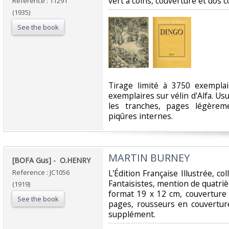
vert à coins, couverture et dos c
Reference : 11291
(1935)
See the book
‎Tirage limité à 3750 exempl
exemplaires sur vélin d'Alfa. Usu
les tranches, pages légèreme
piqûres internes. ‎
‎MARTIN BURNEY‎
‎[BOFA Gus] - ‎ ‎O.HENRY‎
Reference : JC1056
‎L'Édition Française Illustrée, c
Fantaisistes, mention de quatri
(1919)
format 19 x 12 cm, couverture
See the book
pages, rousseurs en couverture
supplément.‎