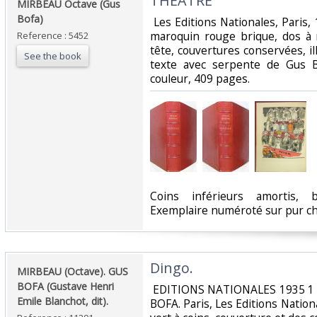
‎THEATRE‎
‎MIRBEAU Octave (Gus
Bofa) ‎
‎ Les Editions Nationales, Paris, 
maroquin rouge brique, dos à n
Reference : 5452
tête, couvertures conservées, il
See the book
texte avec serpente de Gus B
couleur, 409 pages.‎
‎Coins inférieurs amortis, 
Exemplaire numéroté sur pur chi
‎Dingo. ‎
‎MIRBEAU (Octave). GUS
BOFA (Gustave Henri
‎ EDITIONS NATIONALES 1935 1 
Emile Blanchot, dit).‎
BOFA. Paris, Les Editions Nation