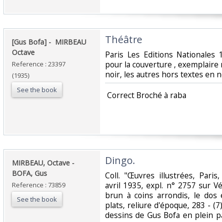
‎Théâtre‎
‎[Gus Bofa] - ‎ ‎MIRBEAU
Octave‎
‎Paris Les Editions Nationales
pour la couverture , exemplaire
Reference : 23397
noir, les autres hors textes en n
(1935)
See the book
‎ Correct Broché à raba‎
‎Dingo.‎
‎MIRBEAU, Octave -
BOFA, Gus‎
‎Coll. "Œuvres illustrées, Pari
avril 1935, expl. n° 2757 sur Vél
Reference : 73859
brun à coins arrondis, le dos
See the book
plats, reliure d'époque, 283 - (7)
dessins de Gus Bofa en plein p