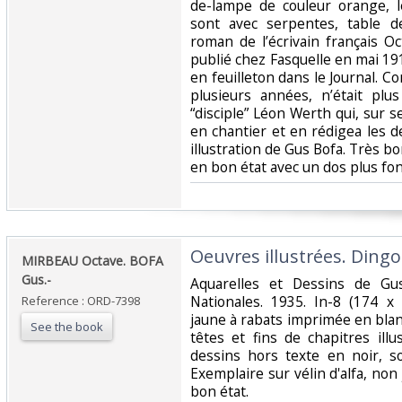
de-lampe de couleur orange, 
sont avec serpentes, table d
roman de l’écrivain français O
publié chez Fasquelle en mai 19
en feuilleton dans le Journal.
plusieurs années, n’était plus
“disciple” Léon Werth qui, sur s
en chantier et en rédigea les d
illustration de Gus Bofa. Très bon
en bon état avec un dos plus fonc
‎Oeuvres illustrées. Dingo.
‎MIRBEAU Octave. BOFA
Gus.-‎
‎Aquarelles et Dessins de Gu
Nationales. 1935. In-8 (174 
Reference : ORD-7398
jaune à rabats imprimée en blanc 
See the book
têtes et fins de chapitres ill
dessins hors texte en noir, 
Exemplaire sur vélin d'alfa, non 
bon état.‎