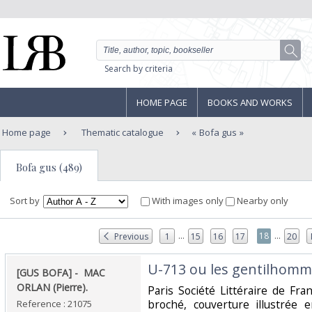
Search by criteria
HOME PAGE
BOOKS AND WORKS
Home page
Thematic catalogue
Bofa gus
Bofa gus (489)
Sort by
With images only
Nearby only
...
...
18
Previous
1
15
16
17
20
‎U-713 ou les gentilhomme
‎[GUS BOFA] - ‎ ‎MAC
ORLAN (Pierre).‎
‎Paris Société Littéraire de Fr
broché, couverture illustrée 
Reference : 21075