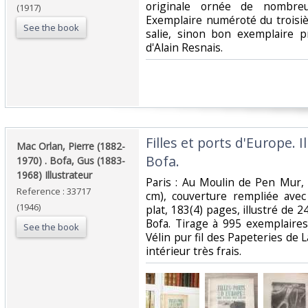
originale ornée de nombre
(1917)
Exemplaire numéroté du troisi
See the book
salie, sinon bon exemplaire p
d'Alain Resnais.‎
‎Filles et ports d'Europe. 
‎Mac Orlan, Pierre (1882-
Bofa.‎
1970) . Bofa, Gus (1883-
1968) Illustrateur ‎
‎Paris : Au Moulin de Pen Mur,
Reference : 33717
cm), couverture rempliée avec
(1946)
plat, 183(4) pages, illustré de
Bofa. Tirage à 995 exemplaires,
See the book
Vélin pur fil des Papeteries de 
intérieur très frais.‎