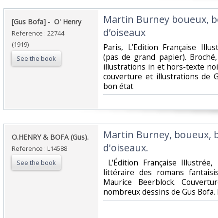
‎Martin Burney boueux, 
‎[Gus Bofa] - ‎ ‎O' Henry‎
d’oiseaux‎
Reference : 22744
(1919)
‎Paris, L’Edition Française Illu
(pas de grand papier). Broché
See the book
illustrations in et hors-texte no
couverture et illustrations de
bon état‎
‎Martin Burney, boueux,
‎O.HENRY & BOFA (Gus).‎
d'oiseaux.‎
Reference : L14588
‎ L'Édition Française Illustrée
See the book
littéraire des romans fantais
Maurice Beerblock. Couvertur
nombreux dessins de Gus Bofa. E.O