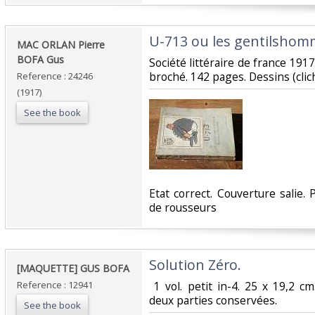
‎U-713 ou les gentilshom
‎MAC ORLAN Pierre
BOFA Gus‎
‎Société littéraire de france 191
broché. 142 pages. Dessins (clich
Reference : 24246
(1917)
See the book
‎Etat correct. Couverture salie
de rousseurs‎
‎Solution Zéro. ‎
‎[MAQUETTE] GUS BOFA‎
Reference : 12941
‎ 1 vol. petit in-4. 25 x 19,2 c
deux parties conservées.‎
See the book