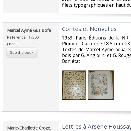
filets typographiques en haut du 
‎Contes et Nouvelles‎
‎Marcel Aymé Gus Bofa‎
Reference : 17300
‎1953. Paris Éditions de la NR
Plumex - Cartonné 18 5 cm x 23
(1953)
Textes de Marcel Aymé aquarel
See the book
bois par G. Angiolini et G. Rou
Bon état‎
‎Lettres à Arsène Houssay
‎Marie-Charllotte Croze.