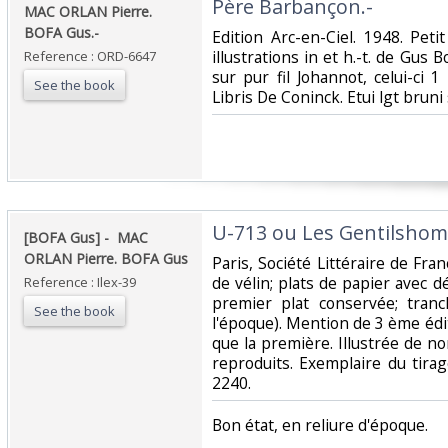
‎Père Barbançon.-‎
‎MAC ORLAN Pierre.
BOFA Gus.-‎
‎Edition Arc-en-Ciel. 1948. Pet
illustrations in et h.-t. de Gus 
Reference : ORD-6647
sur pur fil Johannot, celui-ci 
See the book
Libris De Coninck. Etui lgt bruni 
‎U-713 ou Les Gentilshom
‎[BOFA Gus] - ‎ ‎MAC
ORLAN Pierre. BOFA Gus‎
‎Paris, Société Littéraire de Fra
de vélin; plats de papier avec dé
Reference : Ilex-39
premier plat conservée; tran
See the book
l'époque). Mention de 3 ème éd
que la première. Illustrée de 
reproduits. Exemplaire du tirag
2240.‎
‎Bon état, en reliure d'époque.‎