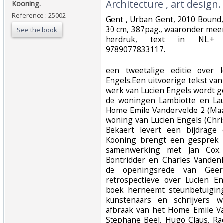
Architecture , art design.‎
Kooning.‎
Reference : 25002
‎Gent , Urban Gent, 2010 Bound
30 cm, 387pag., waaronder meer
See the book
herdruk, text in NL.+ 
9789077833117.‎
‎een tweetalige editie over
Engels.Een uitvoerige tekst va
werk van Lucien Engels wordt ge
de woningen Lambiotte en Lau
Home Emile Vandervelde 2 (Maa
woning van Lucien Engels (Chr
Bekaert levert een bijdrage
Kooning brengt een gesprek m
samenwerking met Jan Cox. 
Bontridder en Charles Vande
de openingsrede van Geer
retrospectieve over Lucien En
boek herneemt steunbetuiging
kunstenaars en schrijvers
afbraak van het Home Emile Va
Stephane Beel, Hugo Claus, Ra