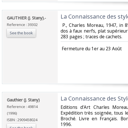
‎La Connaissance des style
‎GAUTHIER (J. Stany).-‎
Reference : 39302
‎ P., Charles Moreau, 1947, in 
dos à faux nerfs, plat supérieu
See the book
283 pages ; traces de cachets. ‎
‎ Fermeture du 1er au 23 Août‎
‎La Connaissance des Style
‎Gauthier (J. Stany)‎
Reference : 49814
‎Editions d’Art Charles More
Expédition très soignée, tous le
(1996)
Broché. Livre en Français. Bon
ISBN : 2909458024
1996.‎