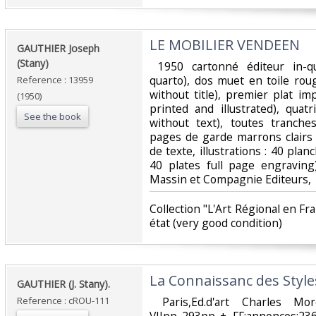
‎LE MOBILIER VENDEEN‎
‎GAUTHIER Joseph
(Stany)‎
‎ 1950 cartonné éditeur in-q
quarto), dos muet en toile rou
Reference : 13959
without title), premier plat im
(1950)
printed and illustrated), qua
See the book
without text), toutes tranche
pages de garde marrons clairs
de texte, illustrations : 40 planc
40 plates full page engraving
Massin et Compagnie Editeurs,‎
‎Collection "L'Art Régional en F
état (very good condition) ‎
‎La Connaissanc des Styles
‎GAUTHIER (J. Stany). ‎
Reference : cROU-111
‎ Paris,Ed.d'art Charles Mo