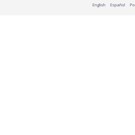
English
Español
Po