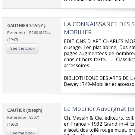
‎LA CONNAISSANCE DES S
‎GAUTHIER STANY J.‎
MOBILIER‎
Reference : R260184744
(1947)
‎EDITIONS D ART CHARLES MOREA
d'usage, 1er plat abîmé, Dos sati
See the book
pages augmentées de nombreus
dans et hors texte.. . . . Classif
accessoires‎
‎BIBLIOTHEQUE DES ARTS DE L 
Dewey : 749-Mobilier et accessoi
‎Le Mobilier Auvergnat (e
‎GAUTIER (Joseph)‎
Reference : 85071
‎Ch. Massin & Cie, éditeurs, coll.
en France » 1932 Grand in-4. En 
(1932)
à lacet, dos toilé rouge muet, pr
See the book