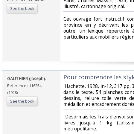
‎Paris, Charles Massin, 1933, i
illustré, cartonnage original.‎
See the book
‎Cet ouvrage fort instructif c
province en y décrivant les pa
outre, un lexique répertorie 
particuliers aux mobiliers régiona
‎Pour comprendre les style
‎GAUTHIER (Joseph).‎
Reference : 116254
‎ Hachette, 1928, in-12, 317 pp
dans le texte, 54 planches co
(1928)
dessins, reliure toile verte de
See the book
médaillon et encadrement dorés a
‎ Désormais les frais d'envoi s
livres jusqu'à 1 kg (coliss
métropolitaine.‎