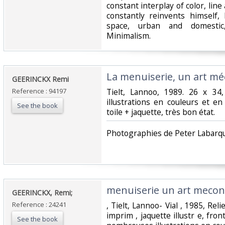
constant interplay of color, li
constantly reinvents himself,
space, urban and domesti
Minimalism.‎
‎La menuiserie, un art mé
‎GEERINCKX Remi‎
Reference : 94197
‎Tielt, Lannoo, 1989. 26 x 3
illustrations en couleurs et en
See the book
toile + jaquette, très bon état.‎
‎Photographies de Peter Labarqu
‎menuiserie un art mecon
‎GEERINCKX, Remi;‎
Reference : 24241
‎, Tielt, Lannoo- Vial , 1985, Rel
imprim , jaquette illustr e, fr
See the book