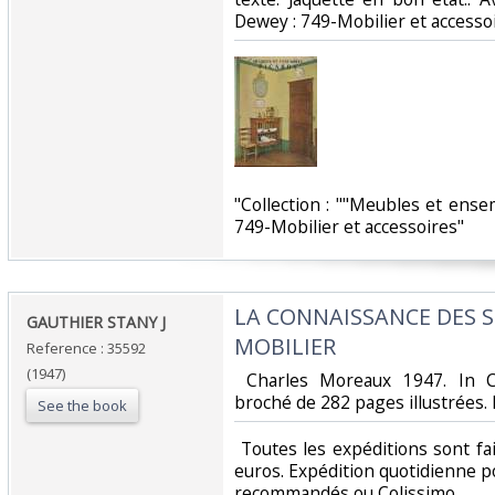
Dewey : 749-Mobilier et accessoi
‎"Collection : ""Meubles et ense
749-Mobilier et accessoires"‎
‎LA CONNAISSANCE DES 
‎GAUTHIER STANY J ‎
MOBILIER‎
Reference : 35592
(1947)
‎ Charles Moreaux 1947. In 
broché de 282 pages illustrées. B
See the book
‎ Toutes les expéditions sont f
euros. Expédition quotidienne po
recommandés ou Colissimo. ‎