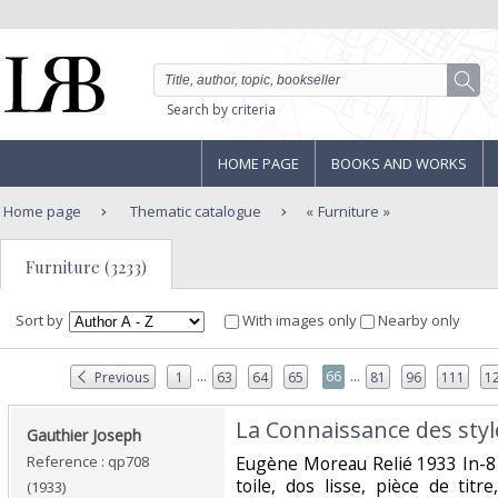
Search by criteria
HOME PAGE
BOOKS AND WORKS
Home page
Thematic catalogue
Furniture
Furniture (3233)
Sort by
With images only
Nearby only
...
...
66
Previous
1
63
64
65
81
96
111
1
‎La Connaissance des style
‎Gauthier Joseph‎
Reference : qp708
‎Eugène Moreau Relié 1933 In-8 
toile, dos lisse, pièce de tit
(1933)