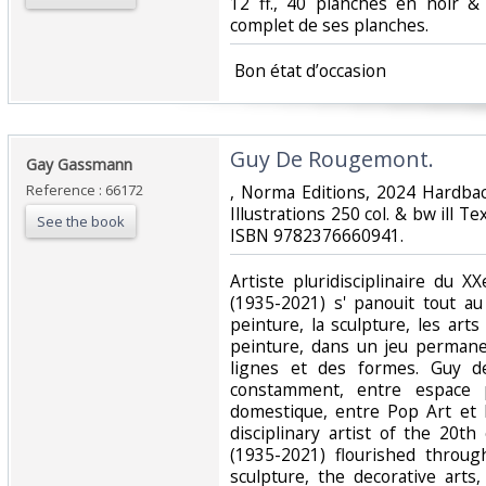
12 ff., 40 planches en noir &
complet de ses planches.‎
‎ Bon état d’occasion ‎
‎Guy De Rougemont.‎
‎Gay Gassmann‎
Reference : 66172
‎, Norma Editions, 2024 Hardb
Illustrations 250 col. & bw ill Te
See the book
ISBN 9782376660941.‎
‎Artiste pluridisciplinaire du
(1935-2021) s' panouit tout au
peinture, la sculpture, les arts 
peinture, dans un jeu permane
lignes et des formes. Guy 
constamment, entre espace p
domestique, entre Pop Art et 
disciplinary artist of the 20
(1935-2021) flourished throug
sculpture, the decorative arts