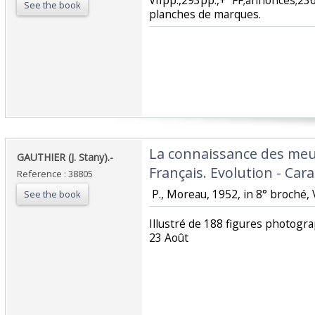
VIIpp.,293pp.,+ FF;annonces;2
See the book
planches de marques. ‎
‎La connaissance des me
‎GAUTHIER (J. Stany).-‎
Français. Evolution - Cara
Reference : 38805
‎ P., Moreau, 1952, in 8° broché, 
See the book
‎Illustré de 188 figures photog
23 Août‎