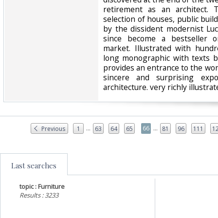
retirement as an architect.
selection of houses, public buil
by the dissident modernist Lu
since become a bestseller o
market. Illustrated with hund
long monographic with texts b
provides an entrance to the wo
sincere and surprising exp
architecture. very richly illustrate
...
...
66
Previous
1
63
64
65
81
96
111
1
Last searches
topic : Furniture
Results : 3233