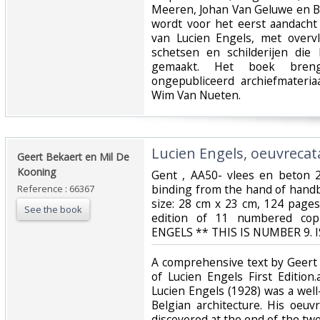
Meeren, Johan Van Geluwe en Bo
wordt voor het eerst aandacht 
van Lucien Engels, met overv
schetsen en schilderijen die
gemaakt. Het boek brengt 
ongepubliceerd archiefmater
Wim Van Nueten.‎
‎Lucien Engels, oeuvrecata
‎Geert Bekaert en Mil De
Kooning‎
‎Gent , AA50- vlees en beton 2
binding from the hand of hand
Reference : 66367
size: 28 cm x 23 cm, 124 pag
See the book
edition of 11 numbered cop
ENGELS ** THIS IS NUMBER 9. I
‎A comprehensive text by Geert
of Lucien Engels First Edition
Lucien Engels (1928) was a well
Belgian architecture. His oeu
discovered at the end of the twe