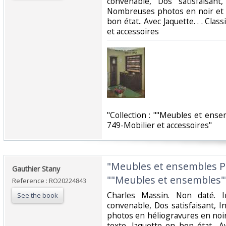
convenable, Dos satisfaisant,
Nombreuses photos en noir et b
bon état.. Avec Jaquette. . . Clas
et accessoires‎
‎"Collection : ""Meubles et ense
749-Mobilier et accessoires"‎
‎"Meubles et ensembles Pi
‎Gauthier Stany‎
""Meubles et ensembles""
Reference : RO20224843
‎Charles Massin. Non daté. I
See the book
convenable, Dos satisfaisant, I
photos en héliogravures en noi
texte. Jaquette en bon état.. Ave