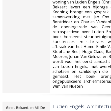
woning van Lucien Engels (Chr
Bekaert levert een bijdrage
Kooning brengt een gesprek m
samenwerking met Jan Cox. 
Bontridder en Charles Vande
de openingsrede van Geer
retrospectieve over Lucien En
boek herneemt steunbetuiging
kunstenaars en schrijvers
afbraak van het Home Emile Va
Stephane Beel, Hugo Claus, Ra
Meeren, Johan Van Geluwe en Bo
wordt voor het eerst aandacht 
van Lucien Engels, met overv
schetsen en schilderijen die
gemaakt. Het boek brengt 
ongepubliceerd archiefmater
Wim Van Nueten.‎
‎Lucien Engels, Architect
‎Geert Bekaert en Mil De