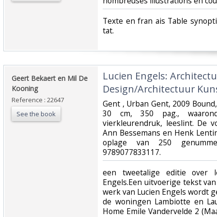
nombreuses illustrations en coule
‎Texte en fran ais Table synopt
tat.‎
‎Lucien Engels: Architectu
‎Geert Bekaert en Mil De
Design/Architectuur Kuns
Kooning‎
Reference : 22647
‎Gent , Urban Gent, 2009 Bound
30 cm, 350 pag., waaronde
See the book
vierkleurendruk, leeslint. De
Ann Bessemans en Henk Lenti
oplage van 250 genummer
9789077833117.‎
‎een tweetalige editie over
Engels.Een uitvoerige tekst va
werk van Lucien Engels wordt ge
de woningen Lambiotte en Lau
Home Emile Vandervelde 2 (Maa