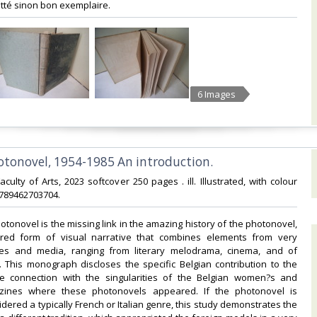
tté sinon bon exemplaire.‎
6 Images
otonovel, 1954-1985 An introduction.‎
aculty of Arts, 2023 softcover 250 pages . ill. Illustrated, with colour
9789462703704.‎
otonovel is the missing link in the amazing history of the photonovel,
ired form of visual narrative that combines elements from very
res and media, ranging from literary melodrama, cinema, and of
 This monograph discloses the specific Belgian contribution to the
se connection with the singularities of the Belgian women?s and
zines where these photonovels appeared. If the photonovel is
dered a typically French or Italian genre, this study demonstrates the