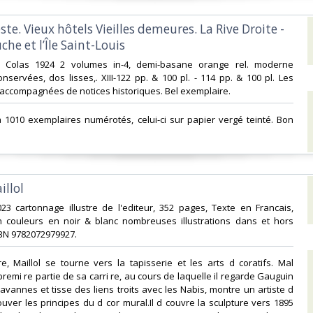
reste. Vieux hôtels Vieilles demeures. La Rive Droite -
he et l’Île Saint-Louis‎
né Colas 1924 2 volumes in-4, demi-basane orange rel. moderne
nservées, dos lisses,. XIII-122 pp. & 100 pl. - 114 pp. & 100 pl. Les
accompagnées de notices historiques. Bel exemplaire.‎
é à 1010 exemplaires numérotés, celui-ci sur papier vergé teinté. Bon
‎
llol‎
2023 cartonnage illustre de l'editeur, 352 pages, Texte en Francais,
 en couleurs en noir & blanc nombreuses illustrations dans et hors
SBN 9782072979927.‎
re, Maillol se tourne vers la tapisserie et les arts d coratifs. Mal
remi re partie de sa carri re, au cours de laquelle il regarde Gauguin
avannes et tisse des liens troits avec les Nabis, montre un artiste d
ouver les principes du d cor mural.Il d couvre la sculpture vers 1895