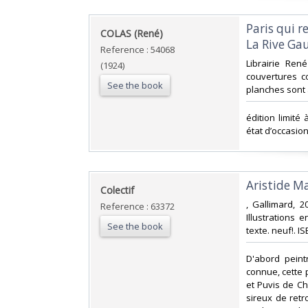
‎Paris qui 
‎COLAS (René)‎
La Rive Gauc
Reference : 54068
‎Librairie Re
(1924)
couvertures co
See the book
planches sont 
‎édition limit
état d’occasion 
‎Aristide Mai
‎Colectif‎
‎, Gallimard, 
Reference : 63372
Illustrations
See the book
texte. neuf!. I
‎D'abord peint
connue, cette p
et Puvis de Ch
sireux de retr