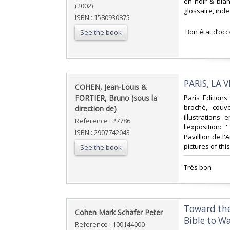
en noir & blan
(2002)
glossaire, inde
ISBN : 1580930875
‎ Bon état d’occ
See the book
‎PARIS, LA 
‎COHEN, Jean-Louis &
FORTIER, Bruno (sous la
‎Paris Edition
broché, couv
direction de) ‎
illustrations
Reference : 27786
l'exposition: 
ISBN : 2907742043
Pavilllon de l
pictures of thi
See the book
‎Très bon ‎
‎Toward th
‎Cohen Mark Schäfer Peter‎
Bible to W
Reference : 100144000