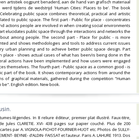
een artistiek oogpunt benaderd, aan de hand van grafisch materiaal
 werd tijdens de wedstrijd 'Human Cities: Places to be'. The book
Celebrating public space combines theoretical, practical and artistic
ated to public space. The first part - Public for place - concentrates
d actions people are involved in when creating social environments
 part elucidates public space through the interactions and networks the
about among people. The second part - Place for public - is more
iented and shows methodologies and tools to address current issues
ry urban planning and to achieve better public space design. Part
 in place - shows actual cases of what has been/is being done in the
veral actions have been implemented and how users were engaged
aces themselves. The fourth part - Public space as a common good - is
tic part of the book. It shows contemporary actions from around the
s of graphical materials, gathered during the competition "Human
to be". English edition. New book.‎
sin.‎
mes-légendes. In 8 reliure éditeur, premier plat illustré. Faux-titre,
e de Jules CLARETIE. XVI- 438 pages sur papier couché. Plus de 200
et cartes par A. VIGNOLA-PICHOT-FOURNIER-HUOT etc. Photos de SULLY-
EMENT- BEYNIE- d’ALDIN- FAISSAT et l’auteur. Paris A. LAHURE 1913. Dos