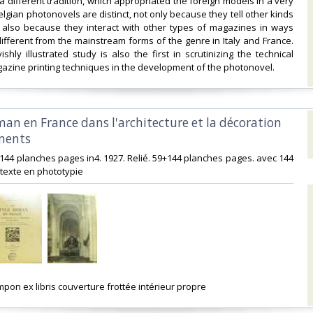
a different tradition, which appropriated the foreign models in a very
elgian photonovels are distinct, not only because they tell other kinds
t also because they interact with other types of magazines in ways
different from the mainstream forms of the genre in Italy and France.
avishly illustrated study is also the first in scrutinizing the technical
azine printing techniques in the development of the photonovel.‎
oman en France dans l'architecture et la décoration
ents‎
+144 planches pages in4. 1927. Relié. 59+144 planches pages. avec 144
texte en phototypie‎
ampon ex libris couverture frottée intérieur propre‎