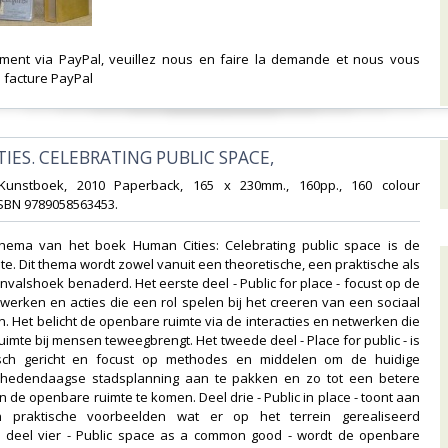
ement via PayPal, veuillez nous en faire la demande et nous vous
facture PayPal‎
IES. CELEBRATING PUBLIC SPACE,‎
g Kunstboek, 2010 Paperback, 165 x 230mm., 160pp., 160 colour
 ISBN 9789058563453.‎
 thema van het boek Human Cities: Celebrating public space is de
e. Dit thema wordt zowel vanuit een theoretische, een praktische als
invalshoek benaderd. Het eerste deel - Public for place - focust op de
werken en acties die een rol spelen bij het creeren van een sociaal
en. Het belicht de openbare ruimte via de interacties en netwerken die
imte bij mensen teweegbrengt. Het tweede deel - Place for public - is
isch gericht en focust op methodes en middelen om de huidige
 hedendaagse stadsplanning aan te pakken en zo tot een betere
 de openbare ruimte te komen. Deel drie - Public in place - toont aan
praktische voorbeelden wat er op het terrein gerealiseerd
n deel vier - Public space as a common good - wordt de openbare