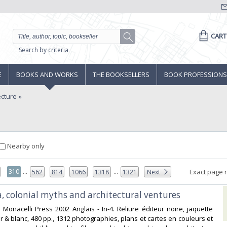
CART
Search by criteria
E
BOOKS AND WORKS
THE BOOKSELLERS
BOOK PROFESSIONS
ecture
Nearby only
...
...
310
Exact page 
562
814
1066
1318
1321
Next
, colonial myths and architectural ventures‎
 Monacelli Press 2002 Anglais - In-4. Reliure éditeur noire, jaquette
ir & blanc, 480 pp., 1312 photographies, plans et cartes en couleurs et