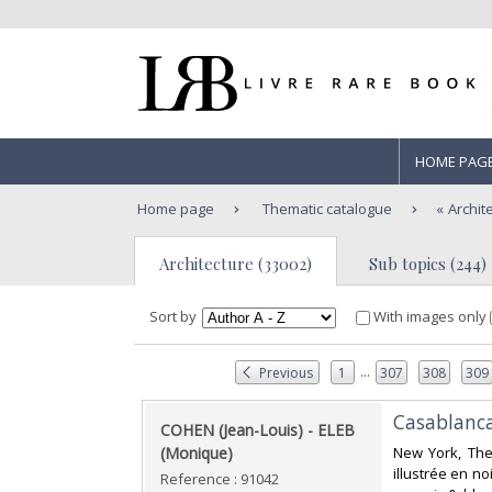
HOME PAG
Home page
Thematic catalogue
Archit
Architecture (33002)
Sub topics (244)
Sort by
With images only
...
Previous
1
307
308
309
‎Casablanca
‎COHEN (Jean-Louis) - ELEB
(Monique)‎
‎New York, The
illustrée en no
Reference : 91042