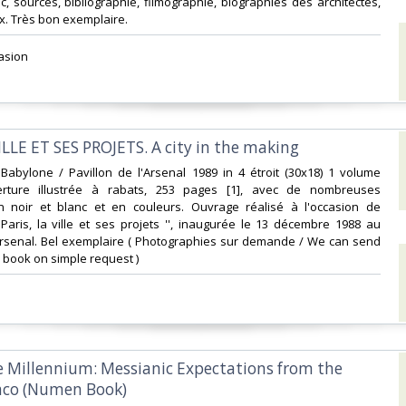
c, sources, bibliographie, filmographie, biographies des architectes,
x. Très bon exemplaire.‎
asion ‎
VILLE ET SES PROJETS. A city in the making ‎
s Babylone / Pavillon de l'Arsenal 1989 in 4 étroit (30x18) 1 volume
erture illustrée à rabats, 253 pages [1], avec de nombreuses
 en noir et blanc et en couleurs. Ouvrage réalisé à l'occasion de
'' Paris, la ville et ses projets '', inaugurée le 13 décembre 1988 au
'Arsenal. Bel exemplaire ( Photographies sur demande / We can send
s book on simple request ) ‎
e Millennium: Messianic Expectations from the
aco (Numen Book)‎