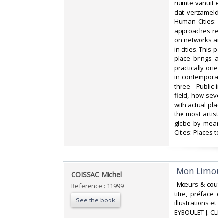
ruimte vanuit 
dat verzameld
Human Cities: 
approaches rel
on networks an
in cities. This
place brings 
practically or
in contempora
three - Public
field, how se
with actual pl
the most artis
globe by mean
Cities: Places 
‎ Mon Limou
‎COISSAC Michel ‎
‎ Mœurs & coutu
Reference : 11999
titre, préfac
See the book
illustrations 
EYBOULET-J. CL