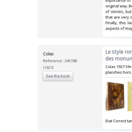
importance of 
original way. B
of stories, bu
that are very 
Finally, this l
aspects of mag
‎Le style r
‎Colas‎
des monum
Reference : 245188
‎Colas 1927 59
(1927)
planches hors 
See the book
‎Etat Correct t