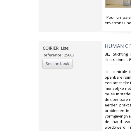
‎ Pour un pai
enverrons une 
‎HUMAN CIT
‎COIRIER, Lise;‎
‎BE, Stichtin
Reference : 25063
illustrations. .
See the book
‎Het centrale
openbare ruimt
een artistieke 
menselijke net
milieu in sted
de openbare ru
eerder prakt
problemen in
vormgeving van
de hand van 
wordt/werd. I