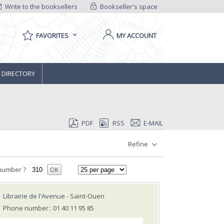
Write to the booksellers
Bookseller's space
FAVORITES
MY ACCOUNT
 DIRECTORY
PDF
RSS
E-MAIL
Refine
number ?
OK
Librairie de l'Avenue
- Saint-Ouen
Phone number : 01 40 11 95 85