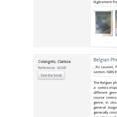
légèrement fro
‎Belgian Ph
‎Colangelo, Clarissa‎
‎, KU Leuven, F
Reference : 62345
section. ISBN 
See the book
‎The Belgian ph
a comics-insp
different gen
course comics.
genre, in clo
general maga
generally consi