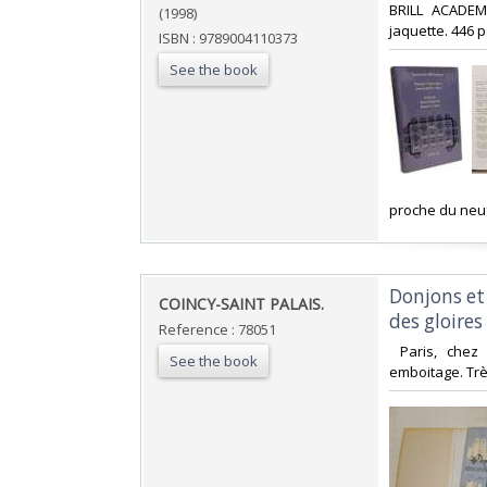
‎BRILL ACADE
(1998)
jaquette. 446 p
ISBN : 9789004110373
See the book
‎proche du neuf
‎Donjons e
‎COINCY-SAINT PALAIS.‎
des gloires 
Reference : 78051
‎ Paris, chez
See the book
emboitage. Trè