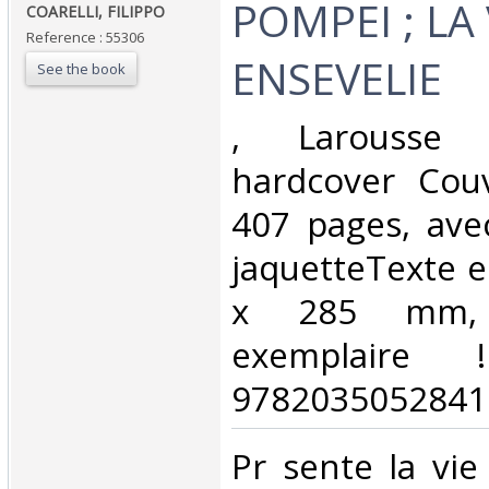
‎POMPEI ; LA 
‎COARELLI, FILIPPO‎
Reference : 55306
ENSEVELIE ‎
See the book
‎, Larousse
hardcover Couv
407 pages, avec 
jaquetteTexte e
x 285 mm, 
exemplaire 
9782035052841.
‎Pr sente la vie