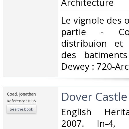
Architecture‎
‎Le vignole des 
partie - Co
distribuion et
des batiments 
Dewey : 720-Arc
‎Dover Castle‎
‎Coad, Jonathan‎
Reference : 6115
‎English Heri
See the book
2007. In-4, 