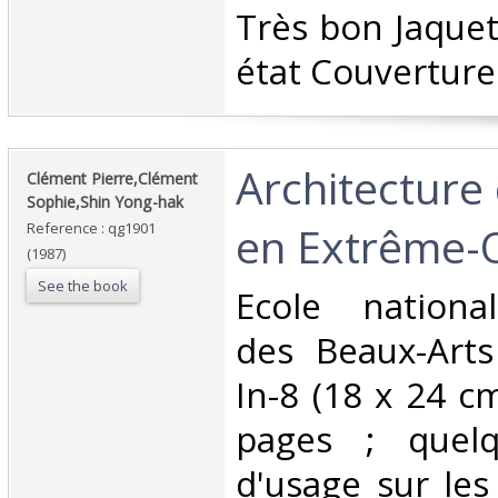
‎Très bon Jaque
état Couverture 
‎Architectur
‎Clément Pierre,Clément
Sophie,Shin Yong-hak‎
en Extrême-O
Reference : qg1901
(1987)
See the book
‎Ecole nationa
des Beaux-Art
In-8 (18 x 24 c
pages ; quel
d'usage sur les 