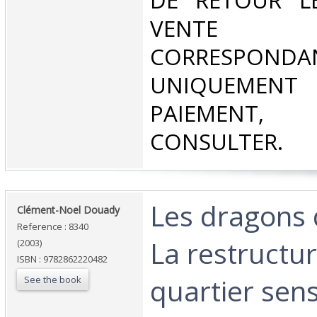
DE RETOUR L
VENT
CORRESPONDA
UNIQUEMENT
PAIEMEN
CONSULTER.‎
‎Les dragons
‎Clément-Noel Douady‎
Reference : 8340
La restructur
(2003)
ISBN : 9782862220482
quartier sensi
See the book