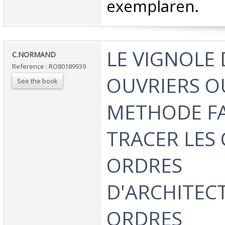
exemplaren.‎
‎LE VIGNOLE
‎C.NORMAND‎
Reference : RO80189939
OUVRIERS O
See the book
METHODE FA
TRACER LES
ORDRES
D'ARCHITECT
ORDRES