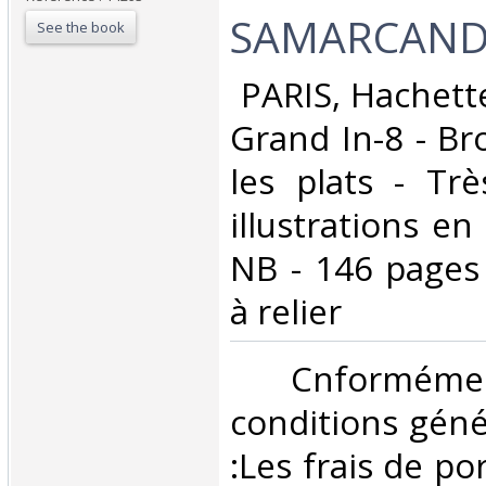
SAMARCAND
See the book
‎ PARIS, Hachett
Grand In-8 - B
les plats - Tr
illustrations e
NB - 146 pages 
à relier ‎
‎ Cnformé
conditions géné
:Les frais de po