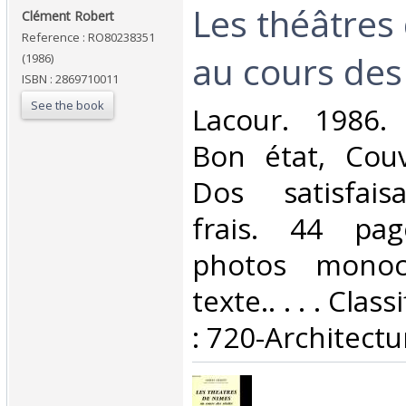
‎Les théâtre
‎Clément Robert‎
Reference : RO80238351
au cours des 
(1986)
ISBN : 2869710011
See the book
‎Lacour. 1986.
Bon état, Couv
Dos satisfaisa
frais. 44 pag
photos monoc
texte.. . . . Cla
: 720-Architectur