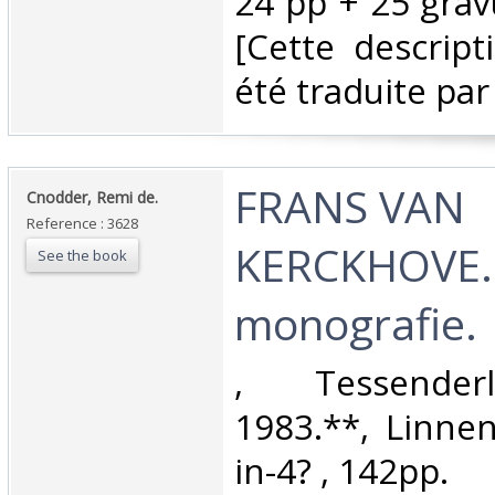
24 pp + 25 grav
[Cette descript
été traduite par 
‎FRANS VAN
‎Cnodder, Remi de.‎
Reference : 3628
KERCKHOVE.
See the book
monografie.‎
‎, Tessender
1983.**, Linne
in-4? , 142pp.‎