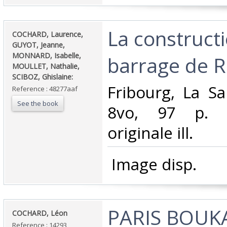
‎La construct
‎COCHARD, Laurence,
GUYOT, Jeanne,
MONNARD, Isabelle,
barrage de R
MOULLET, Nathalie,
SCIBOZ, Ghislaine:‎
‎Fribourg, La Sa
Reference : 48277aaf
See the book
8vo, 97 p. il
originale ill.‎
‎ Image disp.‎
‎PARIS BOUK
‎COCHARD, Léon‎
Reference : 14293