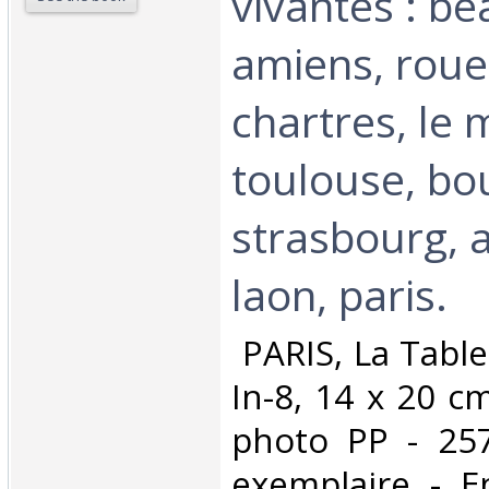
vivantes : be
amiens, roue
chartres, le 
toulouse, bo
strasbourg, a
laon, paris.‎
‎ PARIS, La Tabl
In-8, 14 x 20 cm
photo PP - 25
exemplaire - E