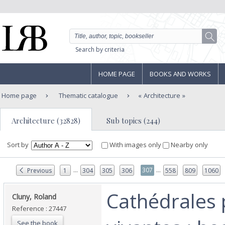
Search by criteria
HOME PAGE
BOOKS AND WORKS
Home page
Thematic catalogue
Architecture
Architecture (32828)
Sub topics (244)
Sort by
With images only
Nearby only
...
...
307
Previous
1
304
305
306
558
809
1060
‎Cathédrales 
‎Cluny, Roland ‎
Reference : 27447
See the book