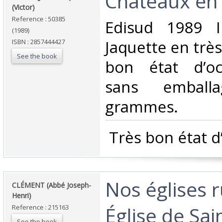
‎Chateaux en
(Victor)‎
Reference : 50385
‎Edisud 1989 I
(1989)
Jaquette en très
ISBN : 2857444427
See the book
bon état d’oc
sans emball
grammes.‎
‎ Très bon état d
‎Nos églises r
‎CLÉMENT (Abbé Joseph-
Henri)‎
Église de Sai
Reference : 215163
See the book