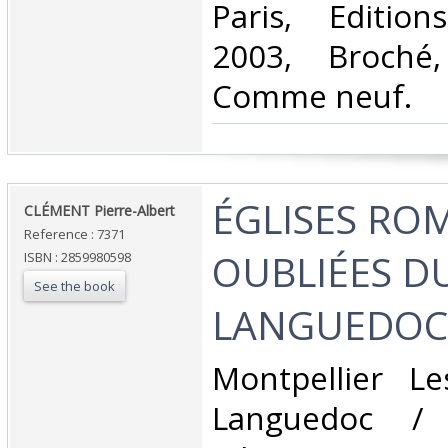
‎Paris, Editio
2003, Broché
Comme neuf. ‎
‎ÉGLISES R
‎CLÉMENT Pierre-Albert ‎
Reference : 7371
OUBLIÉES DU
ISBN : 2859980598
See the book
LANGUEDOC 
‎Montpellier L
Languedoc / 