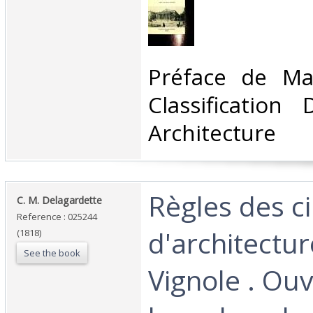
‎Préface de Ma
Classification
Architecture‎
‎Règles des c
‎C. M. Delagardette‎
Reference : 025244
d'architectu
(1818)
See the book
Vignole . Ou