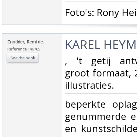
‎Foto's: Rony He
‎KAREL HEYM
‎Cnodder, Remi de.‎
Reference : 46765
‎, 't getij an
See the book
groot formaat,
illustraties.‎
‎beperkte opla
genummerde en
en kunstschild