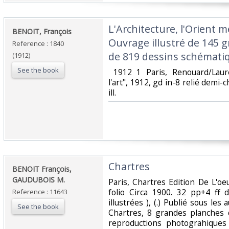
‎L'Architecture, l'Orient 
‎BENOIT, François‎
Ouvrage illustré de 145 g
Reference : 1840
de 819 dessins schématiqu
(1912)
See the book
‎ 1912 1 Paris, Renouard/Laur
l'art", 1912, gd in-8 relié demi-
ill. ‎
‎Chartres‎
‎BENOIT François,
GAUDUBOIS M.‎
‎Paris, Chartres Edition De L'oeu
folio Circa 1900. 32 pp+4 ff d
Reference : 11643
illustrées ), (.) Publié sous les
See the book
Chartres, 8 grandes planches 
reproductions photograhiques