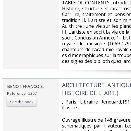
TABLE OF CONTENTS Introduction 
Histoire, structure et caract ris
Carri re, traitement et pensio
tradition II. L'artiste et son m 
Au th tre : une vie sur les pla
III. L'artiste en soci t La vie de l
soci t Conclusion Annexe 1 : Lis
royale de musique (1669-179
chanteurs de l'Acad mie royal
es d mographiques sur la troupe 
des sigles des biblioth ques, arc
‎ARCHITECTURE, ANTIQUI
‎BENOT FRANCOIS.‎
HISTOIRE DE L' ART.)‎
Reference : 5367
‎, Paris, Librairie Renouard,1
See the book
illustre.‎
‎Ouvrage illustre de 148 gravure
schematiques par l' auteur. Le