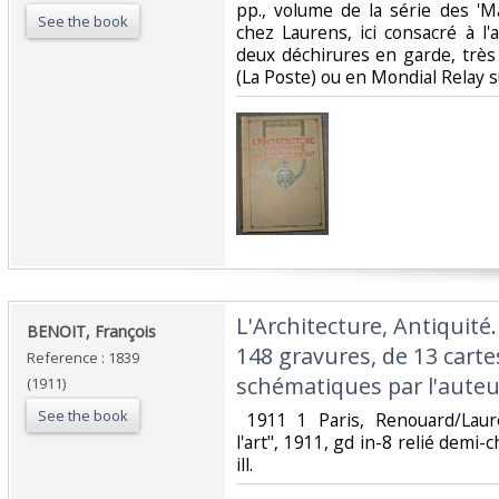
pp., volume de la série des 'Ma
See the book
chez Laurens, ici consacré à l'a
deux déchirures en garde, très 
(La Poste) ou en Mondial Relay 
‎L'Architecture, Antiquité
‎BENOIT, François‎
148 gravures, de 13 carte
Reference : 1839
schématiques par l'auteur
(1911)
See the book
‎ 1911 1 Paris, Renouard/Laur
l'art", 1911, gd in-8 relié demi-
ill. ‎