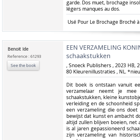
garde. Dos muet, brochage insolé
légers manques au dos.‎
‎ Usé Pour Le Brochage Broché à 
‎EEN VERZAMELING KONIN
‎Benoit Ide‎
schaakstukken‎
Reference : 61293
‎, Snoeck Publishers , 2023 HB,
See the book
80 Kleurenillustraties , NL. *ni
‎Dit boek is ontstaan vanuit 
verzamelaar neemt je mee d
schaakstukken, kleine kunstobje
verleiding en de schoonheid sp
een verzameling die ons doet 
bewijst dat kunst en ambacht 
altijd zullen blijven boeien, net
is al jaren gepassioneerd scha
zijn verzameling van historis