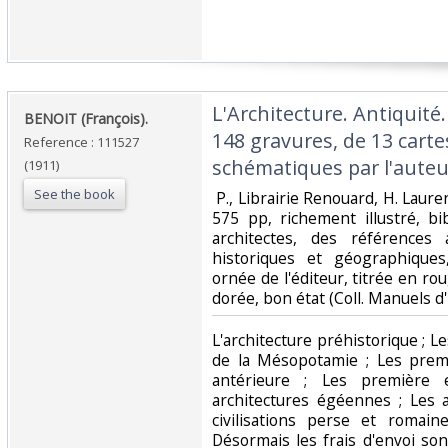
‎L'Architecture. Antiquité
‎BENOIT (François).‎
148 gravures, de 13 carte
Reference : 111527
schématiques par l'auteur
(1911)
See the book
‎ P., Librairie Renouard, H. Lauren
575 pp, richement illustré, b
architectes, des références 
historiques et géographiques,
ornée de l'éditeur, titrée en rou
dorée, bon état (Coll. Manuels d'h
‎L'architecture préhistorique ; L
de la Mésopotamie ; Les premi
antérieure ; Les première
architectures égéennes ; Les a
civilisations perse et romain
Désormais les frais d'envoi so