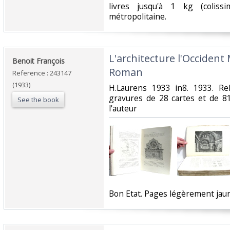
livres jusqu'à 1 kg (coliss
métropolitaine.‎
‎L'architecture l'Occiden
‎Benoit François‎
Roman‎
Reference : 243147
(1933)
‎H.Laurens 1933 in8. 1933. Re
gravures de 28 cartes et de 8
See the book
l'auteur‎
‎Bon Etat. Pages légèrement jaun