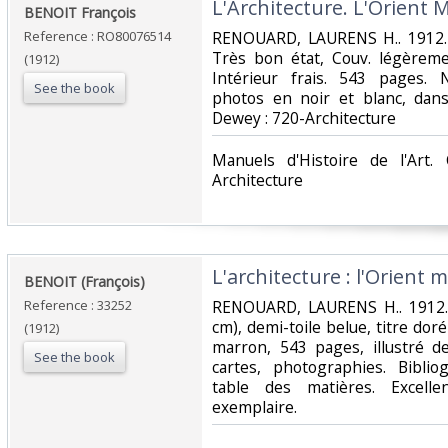
‎L'Architecture. L'Orient
‎BENOIT François‎
Reference : RO80076514
‎RENOUARD, LAURENS H.. 1912. 
Très bon état, Couv. légèreme
(1912)
Intérieur frais. 543 pages. 
See the book
photos en noir et blanc, dans l
Dewey : 720-Architecture‎
‎Manuels d'Histoire de l'Art.
Architecture‎
‎L'architecture : l'Orient
‎BENOIT (François)‎
Reference : 33252
‎RENOUARD, LAURENS H.. 1912. P
cm), demi-toile belue, titre dor
(1912)
marron, 543 pages, illustré d
See the book
cartes, photographies. Bibli
table des matières. Excelle
exemplaire.‎