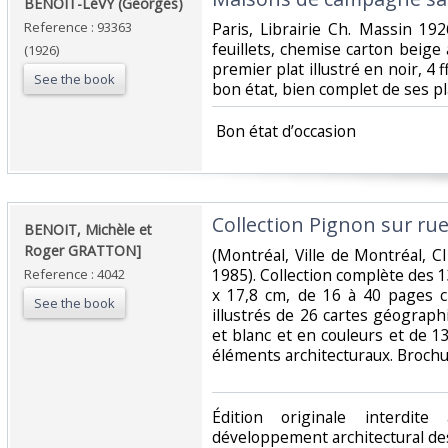
‎BENOIT-LéVY (Georges)‎
Reference : 93363
‎Paris, Librairie Ch. Massin 1
feuillets, chemise carton beige 
(1926)
premier plat illustré en noir, 4 
See the book
bon état, bien complet de ses pl
‎ Bon état d’occasion ‎
‎Collection Pignon sur rue.
‎BENOIT, Michèle et
Roger GRATTON]‎
‎(Montréal, Ville de Montréal,
1985). Collection complète des 1
Reference : 4042
x 17,8 cm, de 16 à 40 pages c
See the book
illustrés de 26 cartes géograp
et blanc et en couleurs et de 
éléments architecturaux. Brochu
‎Édition originale interdit
développement architectural des