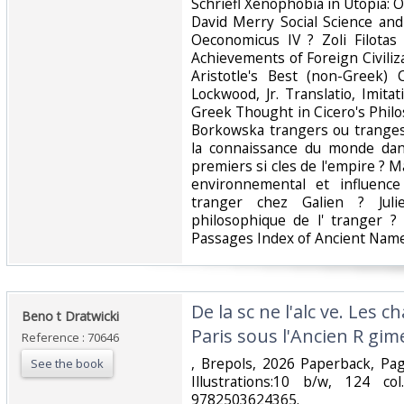
Schriefl Xenophobia in Utopia: O
David Merry Social Science an
Oeconomicus IV ? Zoli Filotas 
Achievements of Foreign Civili
Aristotle's Best (non-Greek) 
Lockwood, Jr. Translatio, Imitat
Greek Thought in Cicero's Philo
Borkowska trangers ou tranges
la connaissance du monde dans
premiers si cles de l'empire ? 
environnemental et influence 
tranger chez Galien ? Juli
philosophique de l' tranger ?
Passages Index of Ancient Name
‎De la sc ne l'alc ve. Les 
‎Beno t Dratwicki‎
Paris sous l'Ancien R gime
Reference : 70646
‎, Brepols, 2026 Paperback, Pa
See the book
Illustrations:10 b/w, 124 co
9782503624365.‎