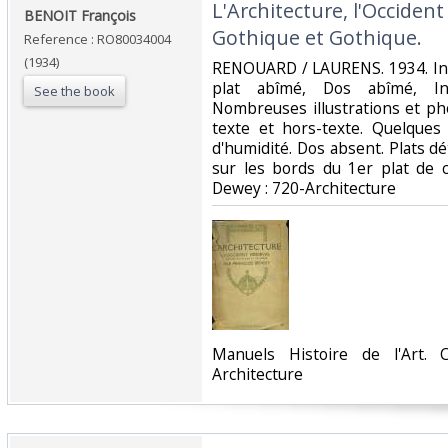
‎L'Architecture, l'Occide
‎BENOIT François‎
Gothique et Gothique.‎
Reference : RO80034004
(1934)
‎RENOUARD / LAURENS. 1934. In-
plat abîmé, Dos abîmé, Int
See the book
Nombreuses illustrations et ph
texte et hors-texte. Quelque
d'humidité. Dos absent. Plats d
sur les bords du 1er plat de cou
Dewey : 720-Architecture‎
‎Manuels Histoire de l'Art. 
Architecture‎