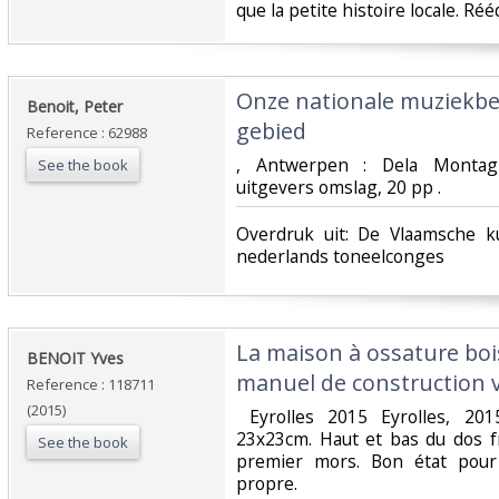
que la petite histoire locale. Réé
‎Onze nationale muziekb
‎Benoit, Peter‎
gebied‎
Reference : 62988
‎, Antwerpen : Dela Montag
See the book
uitgevers omslag, 20 pp .‎
‎Overdruk uit: De Vlaamsche k
nederlands toneelconges ‎
‎La maison à ossature boi
‎BENOIT Yves‎
manuel de construction vi
Reference : 118711
(2015)
‎ Eyrolles 2015 Eyrolles, 20
23x23cm. Haut et bas du dos fr
See the book
premier mors. Bon état pour 
propre.‎