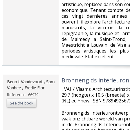
artistique, replacee dans son con
economique. Tenant compte de
ces vingt dernieres annees 
ouvrent, il explore l'architecture,
manuscrits, la vitrerie, la 
l'epigraphie, la musique et l'a
de Malmedy a Saint-Trond,
Maestricht a Louvain, de Vise 
periodes artistiques les plu
medievale. Etat excellent. ‎
‎Bronnengids interieuron
‎Beno t Vandevoort , Sam
Vanhee , Fredie Flor ‎
‎, VAI / Vlaams Architectuurinst
29.7 (hoogte) x 10.5 (breedte) x
Reference : 66979
(NL) ed *new. ISBN 97894925673
See the book
‎Bronnengids interieurontwerp
vaak onzichtbare wereld van pr
in de Bronnengids Interieuron