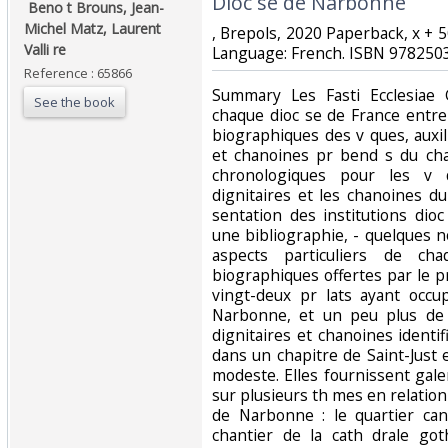
‎Dioc se de Narbonne‎
‎ Beno t Brouns, Jean-
Michel Matz, Laurent
‎, Brepols, 2020 Paperback, x +
Valli re‎
Language: French. ISBN 9782503
Reference : 65866
‎Summary Les Fasti Ecclesiae 
See the book
chaque dioc se de France entre
biographiques des v ques, auxili
et chanoines pr bend s du chap
chronologiques pour les v qu
dignitaires et les chanoines du
sentation des institutions dio
une bibliographie, - quelques no
aspects particuliers de ch
biographiques offertes par le 
vingt-deux pr lats ayant occu
Narbonne, et un peu plus de 5
dignitaires et chanoines identif
dans un chapitre de Saint-Just 
modeste. Elles fournissent gal
sur plusieurs th mes en relation t
de Narbonne : le quartier can
chantier de la cath drale go