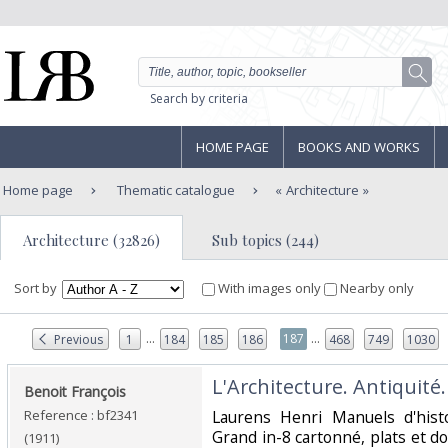
Search by criteria
HOME PAGE
BOOKS AND WORKS
Home page
Thematic catalogue
Architecture
Architecture (32826)
Sub topics (244)
Sort by
With images only
Nearby only
...
...
187
Previous
1
184
185
186
468
749
1030
‎L'Architecture. Antiquité.‎
‎Benoit François‎
Reference : bf2341
‎Laurens Henri Manuels d'hist
Grand in-8 cartonné, plats et do
(1911)