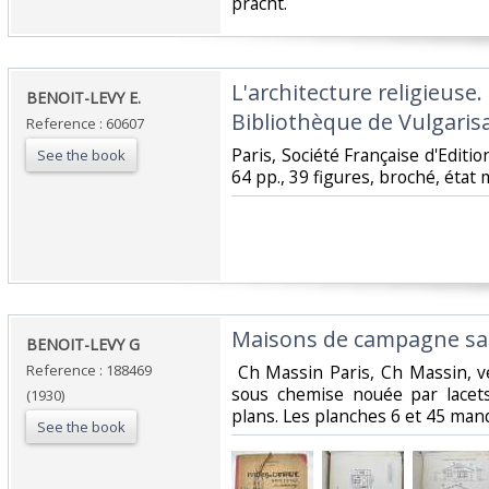
pracht.‎
‎L'architecture religieuse.
‎BENOIT-LEVY E.‎
Bibliothèque de Vulgarisat
Reference : 60607
‎Paris, Société Française d'Edition
See the book
64 pp., 39 figures, broché, état
‎Maisons de campagne sa
‎BENOIT-LEVY G ‎
Reference : 188469
‎ Ch Massin Paris, Ch Massin, ve
sous chemise nouée par lacet
(1930)
plans. Les planches 6 et 45 manq
See the book