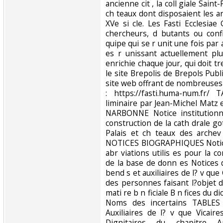
ancienne cit , la coll giale Saint-P
ch teaux dont disposaient les ar
XVe si cle. Les Fasti Ecclesiae
chercheurs, d butants ou con
quipe qui se r unit une fois pa
es r unissant actuellement plu
enrichie chaque jour, qui doit tr
le site Brepolis de Brepols Pub
site web offrant de nombreuses 
: https://fasti.huma-num.f
liminaire par Jean-Michel Matz 
NARBONNE Notice institutionne
construction de la cath drale got
Palais et ch teaux des archev
NOTICES BIOGRAPHIQUES Notice
abr viations utilis es pour la 
de la base de donn es Notices 
bend s et auxiliaires de l? v q
des personnes faisant l?objet d
mati re b n ficiale B n fices du d
Noms des incertains TABLE
Auxiliaires de l? v que Vicaire
Dignitaires du chapitre A