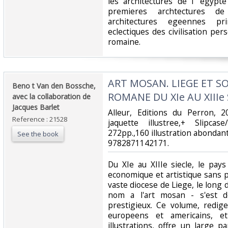
les architectures de l' egypt
premieres archtectures de
architectures egeennes prim
eclectiques des civilisation per
romaine.‎
‎ART MOSAN. LIEGE ET S
‎Beno t Van den Bossche,
ROMANE DU XIe AU XIIIe S
avec la collaboration de
Jacques Barlet‎
‎Alleur, Editions du Perron, 
Reference : 21528
jaquette illustree,+ Slipca
272pp.,160 illustration abondan
See the book
9782871142171.‎
‎Du XIe au XIIIe siecle, le pa
economique et artistique sans p
vaste diocese de Liege, le long
nom a l'art mosan - s'est d
prestigieux. Ce volume, redig
europeens et americains, e
illustrations, offre un large 