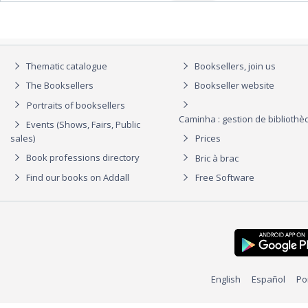
Thematic catalogue
Booksellers, join us
The Booksellers
Bookseller website
Portraits of booksellers
Caminha : gestion de biblioth
Events (Shows, Fairs, Public
sales)
Prices
Book professions directory
Bric à brac
Find our books on Addall
Free Software
English
Español
Po