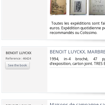
‎ Toutes les expéditions sont f
euros. Expédition quotidienne po
recommandés ou Colissimo. ‎
‎BENOIT LUYCKX. MARBRES
‎BENOIT LUYCKX‎
Reference : 46424
‎1994, in-4 broché, 47 pp,
d'exposition, carton joint. TRES
See the book
‎Maisons de campagne sa