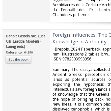
Archidiacres de la Corbi re Arch
du Fenouill des Pr chantre
Chanoines pr bend s‎
‎Foreign Influences: The C
‎Beno t Casteln rac, Luca
Knowledge in Antiquity‎
Gili, Laetitia Monteils-
Laeng (eds)‎
‎, Brepols, 2024 Paperback, app
Reference : 64296
mm, Illustrations:2 tables b/w.
ISBN 9782503598956.‎
See the book
‎Summary The essays collected
Ancient Greeks' perception o
lands as potential sources 
exploring the hypothesis t
intellectuals saw foreign lands 
of knowledge that the Greeks 
the hope of bringing back ho
new ideas. It is a common plac
displayed xenophobia, which is