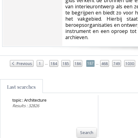
gids verkent de bronnen die es
van interieurontwerp als een ze
te begrijpen en biedt zo voor h
het vakgebied. Hierbij staa
beroepsorganisaties en ontwer
instrument en een oproep tot
archieven.‎
...
...
187
Previous
1
184
185
186
468
749
1030
Last searches
topic : Architecture
Results : 32826
Search