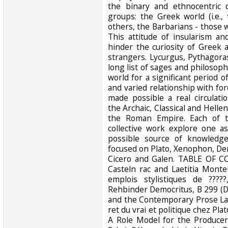
the binary and ethnocentric 
groups: the Greek world (i.e.
others, the Barbarians - those
This attitude of insularism an
hinder the curiosity of Greek
strangers. Lycurgus, Pythagoras
long list of sages and philosop
world for a significant period 
and varied relationship with fo
made possible a real circulat
the Archaic, Classical and Helleni
the Roman Empire. Each of th
collective work explore one a
possible source of knowledge
focused on Plato, Xenophon, Dem
Cicero and Galen. TABLE OF 
Casteln rac and Laetitia Mont
emplois stylistiques de ????
Rehbinder Democritus, B 299 (D
and the Contemporary Prose Lan
ret du vrai et politique chez Pl
A Role Model for the Producers