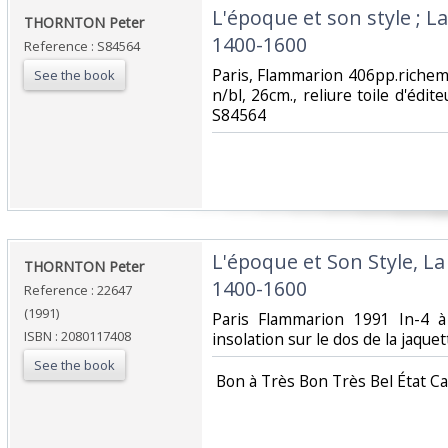
‎L'époque et son style ; L
‎THORNTON Peter‎
1400-1600‎
Reference : S84564
‎Paris, Flammarion 406pp.richem
See the book
n/bl, 26cm., reliure toile d'éditeu
S84564‎
‎L'époque et Son Style, L
‎THORNTON Peter‎
1400-1600‎
Reference : 22647
(1991)
‎Paris Flammarion 1991 In-4 à
ISBN : 2080117408
insolation sur le dos de la jaque
See the book
‎ Bon à Très Bon Très Bel État Ca