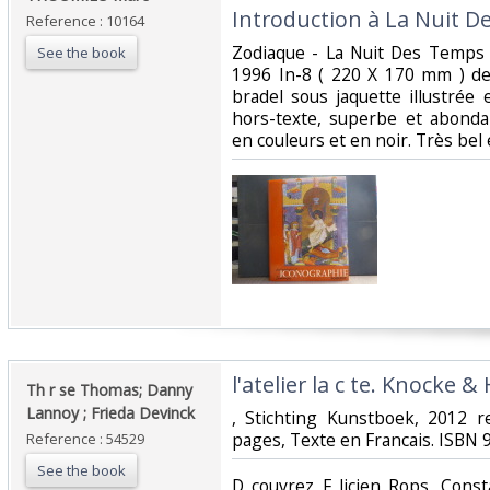
Introduction à La Nuit De
Reference : 10164
‎Zodiaque - La Nuit Des Temps 
See the book
1996 In-8 ( 220 X 170 mm ) de 
bradel sous jaquette illustrée
hors-texte, superbe et abonda
en couleurs et en noir. Très bel
‎l'atelier la c te. Knocke 
‎Th r se Thomas; Danny
Lannoy ; Frieda Devinck‎
‎, Stichting Kunstboek, 2012 
pages, Texte en Francais. ISBN 
Reference : 54529
See the book
‎D couvrez F licien Rops, Cons