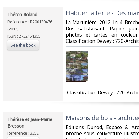
‎Habiter la terre - Des m
‎Théron Roland‎
Reference : R200130476
‎La Martinière. 2012. In-4. Broch
Dos satisfaisant, Papier ja
(2012)
photos et cartes en couleur 
ISBN : 2732451355
Classification Dewey : 720-Archit
See the book
‎ Classification Dewey : 720-Archi
‎Maisons de bois - archit
‎Thérèse et Jean-Marie
Bresson‎
‎Editions Dunod, Espace & Arch
broché sous couverture illustr
Reference : 3352