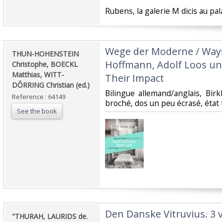
‎Rubens, la galerie M dicis au pa
‎Wege der Moderne / Ways
‎THUN-HOHENSTEIN
Hoffmann, Adolf Loos und
Christophe, BOECKL
Matthias, WITT-
Their Impact‎
DÔRRING Christian (ed.)‎
‎Bilingue allemand/anglais, Bi
Reference : 64149
broché, dos un peu écrasé, état t
See the book
‎Den Danske Vitruvius. 3 vo
‎"THURAH, LAURIDS de.‎