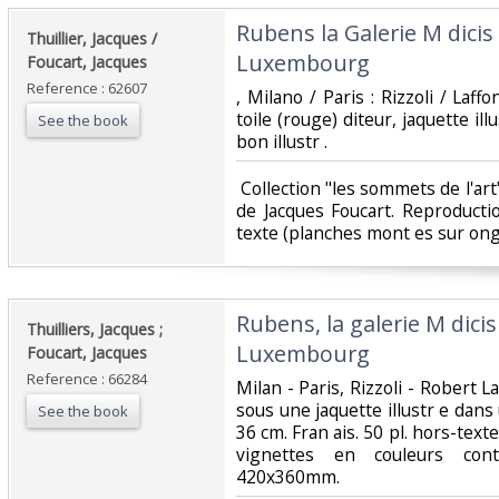
‎Rubens la Galerie M dicis
‎Thuillier, Jacques /
Luxembourg‎
Foucart, Jacques‎
Reference : 62607
‎, Milano / Paris : Rizzoli / Laff
toile (rouge) diteur, jaquette ill
See the book
bon illustr .‎
‎ Collection "les sommets de l'ar
de Jacques Foucart. Reproductio
texte (planches mont es sur ongl
‎Rubens, la galerie M dici
‎Thuilliers, Jacques ;
Luxembourg ‎
Foucart, Jacques‎
Reference : 66284
‎Milan - Paris, Rizzoli - Robert L
sous une jaquette illustr e dans 
See the book
36 cm. Fran ais. 50 pl. hors-text
vignettes en couleurs con
420x360mm.‎