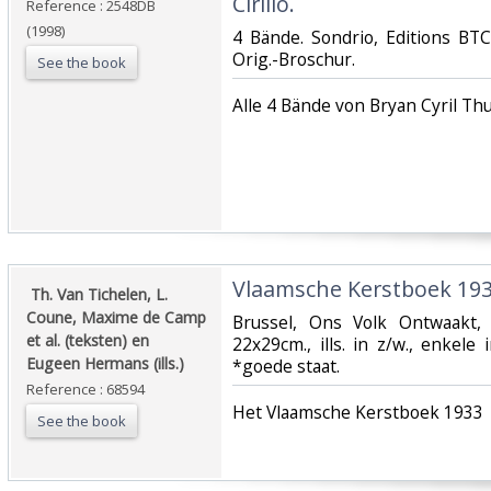
Cirillo.‎
Reference : 2548DB
(1998)
‎4 Bände. Sondrio, Editions BTC
Orig.-Broschur.‎
See the book
‎Alle 4 Bände von Bryan Cyril Thu
‎Vlaamsche Kerstboek 193
‎ Th. Van Tichelen, L.
Coune, Maxime de Camp
‎Brussel, Ons Volk Ontwaakt,
et al. (teksten) en
22x29cm., ills. in z/w., enkele i
Eugeen Hermans (ills.)‎
*goede staat.‎
Reference : 68594
‎Het Vlaamsche Kerstboek 1933‎
See the book