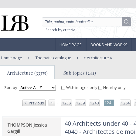
Search by criteria
HOME PAGE
BOOKS AND WORKS
Home page
Thematic catalogue
Architecture
Architecture (33375)
Sub topics (244)
Sort by
With images only
Nearby only
...
...
1241
Previous
1
1238
1239
1240
1264
‎40 Architects under 40 -
‎THOMPSON Jessica
4040 - Architectes de moi
Gargill‎