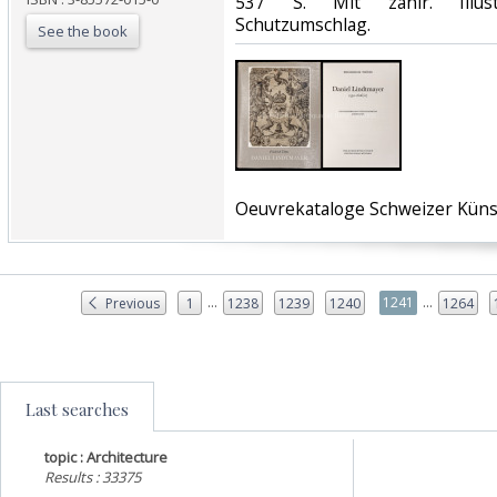
537 S. Mit zahlr. Illust
Schutzumschlag.‎
See the book
‎Oeuvrekataloge Schweizer Künstl
...
...
1241
Previous
1
1238
1239
1240
1264
Last searches
topic : Architecture
Results : 33375