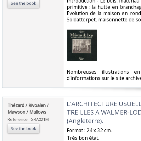
Introduction - Le bois, matériau 
See the book
primitive : la hutte en brancha
Evolution de la maison en rond
Soldattorpet, maisonnette de sold
‎Nombreuses illustrations e
d'informations sur le site archi
‎L'ARCHITECTURE USUELL
‎Thézard / Rivoalen /
TREILLES A WALMER-LO
Mawson / Mallows‎
Reference : GRA021M
(Angleterre).‎
See the book
‎Format : 24 x 32 cm. ‎
‎Très bon état.‎