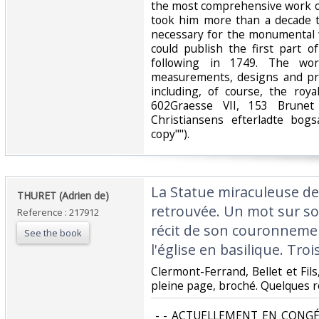
the most comprehensive work on
took him more than a decade t
necessary for the monumental w
could publish the first part 
following in 1749. The wor
measurements, designs and pro
including, of course, the royal
602Graesse VII, 153 Brunet
Christiansens efterladte bogs
copy"").‎
‎La Statue miraculeuse d
‎THURET (Adrien de)‎
retrouvée. Un mot sur son
Reference : 217912
récit de son couronnemen
See the book
l'église en basilique. Troi
‎Clermont-Ferrand, Bellet et Fils, 
pleine page, broché. Quelques r
‎ - - ACTUELLEMENT EN CONGÉ