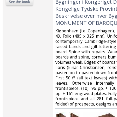
Bygninger i Kongeriget 
See the book
Kongelige Tydske Provint
Beskrivelse over hver Bygn
MONUMENT OF BAROQUE
‎Kiøbenhavn (i.e. Copenhagen),
49. Folio (485 x 325 mm). Unif
contemporary Cambridge-style
raised bands and gilt letterin
board. Spine with repairs. Wear
boards and spine, corners bum
volumes weak. Edges of boards w
libris (Einar Christiansen, re
pasted on to pasted down fron
First 50 ff. (all text leaves) w
leaves. Otherwise internall
frontispiece, (10), 96 pp. + 12
pp. + 161 engraved plates. Ful
frontispiece and all 281 full
folded) of prospects, designs an