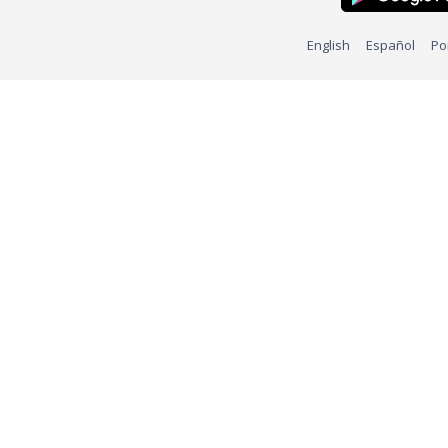
English
Español
Po