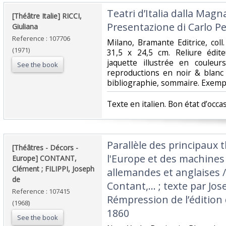
‎Teatri d’Italia dalla Magn
‎[Théâtre Italie] RICCI,
Presentazione di Carlo Pero
Giuliana‎
Reference : 107706
‎Milano, Bramante Editrice, coll.
(1971)
31,5 x 24,5 cm. Reliure édite
jaquette illustrée en couleu
See the book
reproductions en noir & blanc
bibliographie, sommaire. Exempla
‎Texte en italien. Bon état d’occas
‎Parallèle des principaux
‎[Théâtres - Décors -
l'Europe et des machines 
Europe] CONTANT,
Clément ; FILIPPI, Joseph
allemandes et anglaises 
de‎
Contant,... ; texte par Jos
Reference : 107415
Rémpression de l’édition d
(1968)
1860‎
See the book