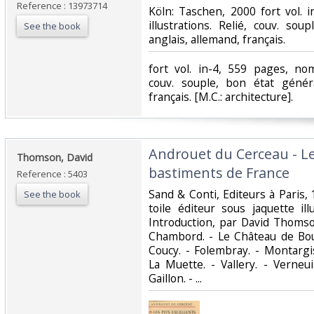
Reference : 13973714
‎Köln: Taschen, 2000 fort vol.
illustrations. Relié, couv. so
See the book
anglais, allemand, français.‎
‎fort vol. in-4, 559 pages, nom
couv. souple, bon état généra
français. [M.C.: architecture].‎
‎Androuet du Cerceau - Le
‎Thomson, David‎
bastiments de France‎
Reference : 5403
‎Sand & Conti, Editeurs à Paris, 
See the book
toile éditeur sous jaquette il
Introduction, par David Thomso
Chambord. - Le Château de Boul
Coucy. - Folembray. - Montargi
La Muette. - Vallery. - Verneui
Gaillon. - ...‎