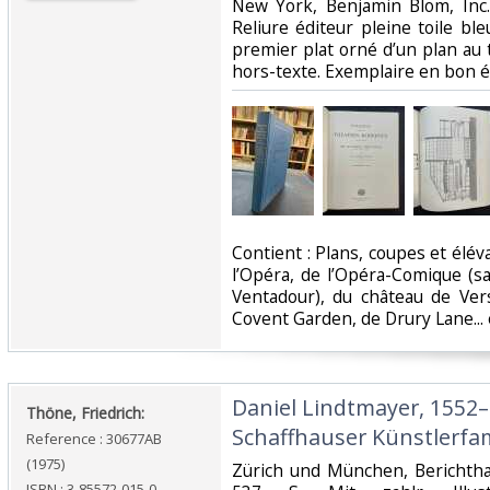
‎New York, Benjamin Blom, Inc.
Reliure éditeur pleine toile ble
premier plat orné d’un plan au 
hors-texte. Exemplaire en bon ét
‎Contient : Plans, coupes et élé
l’Opéra, de l’Opéra-Comique (sall
Ventadour), du château de Vers
Covent Garden, de Drury Lane... e
‎Daniel Lindtmayer, 1552–
‎Thöne, Friedrich:‎
Schaffhauser Künstlerfam
Reference : 30677AB
(1975)
‎Zürich und München, Berichtha
ISBN : 3-85572-015-0