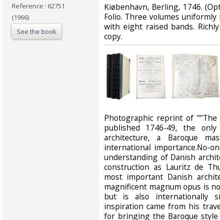
Reference : 62751
‎Kiøbenhavn, Berling, 1746. (O
Folio. Three volumes uniformly 
(1966)
with eight raised bands. Richly
See the book
copy. ‎
‎Photographic reprint of ""The 
published 1746-49, the only
architecture, a Baroque mas
international importance.No-o
understanding of Danish archit
construction as Lauritz de Th
most important Danish archite
magnificent magnum opus is not
but is also internationally 
inspiration came from his trav
for bringing the Baroque style