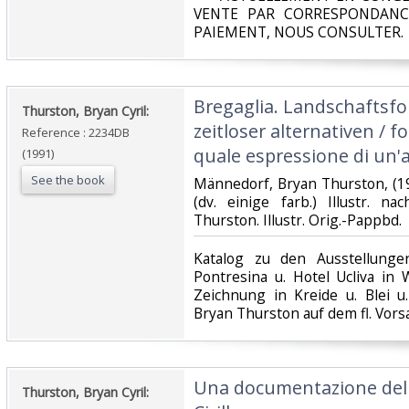
VENTE PAR CORRESPONDANC
PAIEMENT, NOUS CONSULTER.‎
‎Bregaglia. Landschaftsf
‎Thurston, Bryan Cyril:‎
zeitloser alternativen / 
Reference : 2234DB
quale espressione di un'al
(1991)
See the book
‎Männedorf, Bryan Thurston, (19
(dv. einige farb.) Illustr. 
Thurston. Illustr. Orig.-Pappbd.‎
‎Katalog zu den Ausstellung
Pontresina u. Hotel Ucliva in 
Zeichnung in Kreide u. Blei u
Bryan Thurston auf dem fl. Vorsat
‎Una documentazione dell
‎Thurston, Bryan Cyril:‎