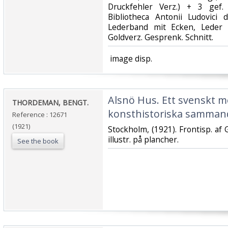
Druckfehler Verz.) + 3 gef. 
Bibliotheca Antonii Ludovici 
Lederband mit Ecken, Leder T
Goldverz. Gesprenk. Schnitt.‎
‎ image disp.‎
‎Alsnö Hus. Ett svenskt me
‎THORDEMAN, BENGT.‎
konsthistoriska sammand
Reference : 12671
(1921)
‎Stockholm, (1921). Frontisp. af
illustr. på plancher.‎
See the book