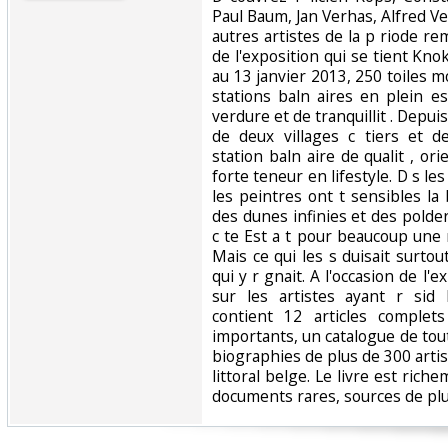
Paul Baum, Jan Verhas, Alfred V
autres artistes de la p riode r
de l'exposition qui se tient Kn
au 13 janvier 2013, 250 toiles
stations baln aires en plein e
verdure et de tranquillit . Depu
de deux villages c tiers et d
station baln aire de qualit , ori
forte teneur en lifestyle. D s le
les peintres ont t sensibles la
des dunes infinies et des polde
c te Est a t pour beaucoup une 
Mais ce qui les s duisait surtout,
qui y r gnait. A l'occasion de l'ex
sur les artistes ayant r sid
contient 12 articles complet
importants, un catalogue de tou
biographies de plus de 300 artist
littoral belge. Le livre est rich
documents rares, sources de plus d