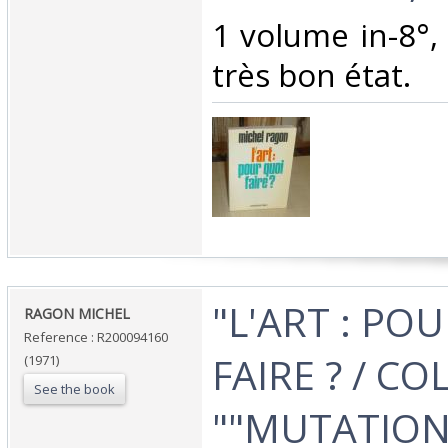
‎1 volume in-8°,
très bon état. ‎
‎"L'ART : PO
‎RAGON MICHEL‎
Reference : R200094160
FAIRE ? / C
(1971)
See the book
""MUTATION