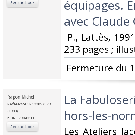
équipages. E
See the book
avec Claude 
‎ P., Lattès, 199
233 pages ; illust
‎ Fermeture du 1
‎La Fabuloseri
‎Ragon Michel‎
Reference : R100053878
hors-les-norm
(1983)
ISBN : 2904818006
See the book
‎Les Ateliers Ja