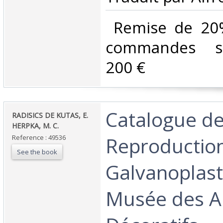
‎ Remise de 20
commandes su
200 €‎
‎Catalogue d
‎RADISICS DE KUTAS, E.
HERPKA, M. C.‎
Reproductio
Reference : 49536
See the book
Galvanoplast
Musée des Ar