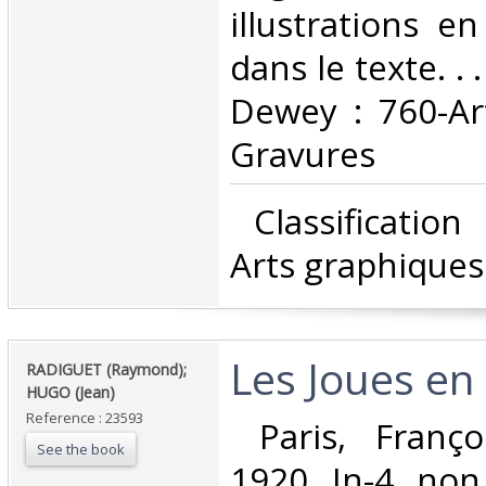
illustrations e
dans le texte. . .
Dewey : 760-Ar
Gravures‎
‎ Classificatio
Arts graphiques
‎Les Joues en 
‎RADIGUET (Raymond);
HUGO (Jean)‎
Reference : 23593
‎ Paris, Franç
See the book
1920. In-4, non