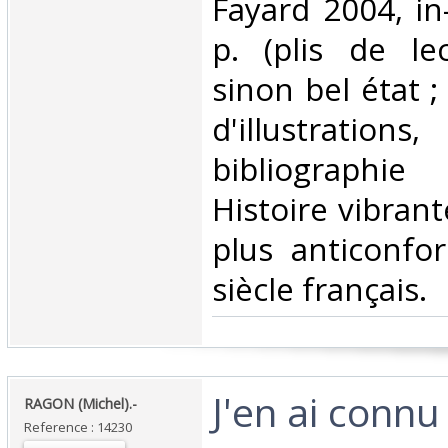
‎Fayard 2004, i
p. (plis de le
sinon bel état ;
d'illustrati
bibliographi
Histoire vibrant
plus anticonfo
siècle français.‎
‎J'en ai connu
‎RAGON (Michel).-‎
Reference : 14230