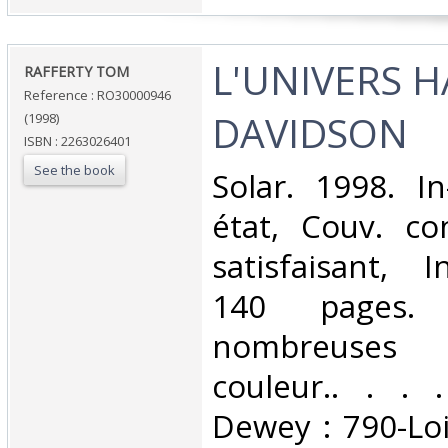
‎L'UNIVERS 
‎RAFFERTY TOM‎
Reference : RO30000946
DAVIDSON‎
(1998)
ISBN : 2263026401
See the book
‎Solar. 1998. I
état, Couv. co
satisfaisant, I
140 pages. 
nombreuses
couleur.. . . .
Dewey : 790-Loi