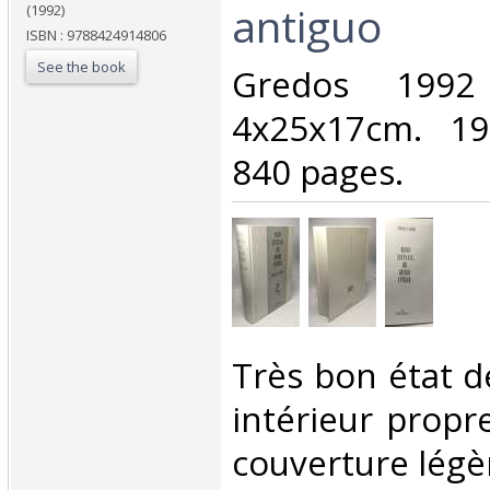
antiguo‎
(1992)
ISBN : 9788424914806
See the book
‎Gredos 199
4x25x17cm. 19
840 pages.‎
‎Très bon état 
intérieur prop
couverture légè