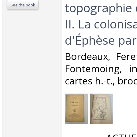
topographie 
See the book
II. La colonis
d'Éphèse par 
‎Bordeaux, Feret
Fontemoing, in
cartes h.-t., broc