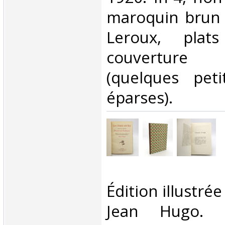
maroquin brun 
Leroux, plat
couverture
(quelques peti
éparses). ‎
‎Édition illustré
Jean Hugo.