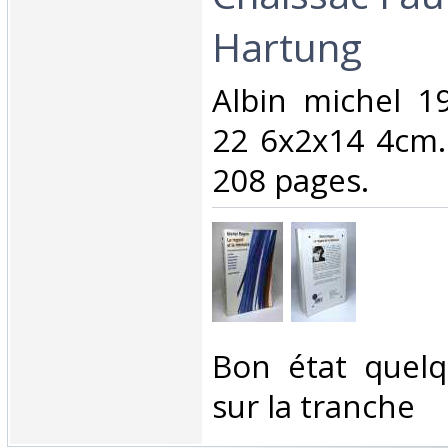
Hartung‎
‎Albin michel 
22 6x2x14 4cm.
208 pages.‎
‎Bon état quel
sur la tranche‎