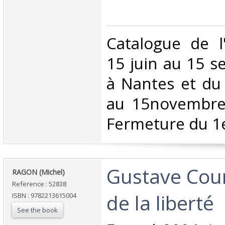
‎Catalogue de l
15 juin au 15 
à Nantes et du
au 15novembre 
Fermeture du 1e
‎Gustave Cou
‎RAGON (Michel)‎
Reference : 52838
de la liberté‎
ISBN : 9782213615004
See the book