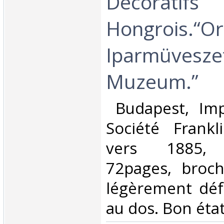
Décoratifs
Hongrois.“Or
Iparmüvesze
Muzeum.”‎
‎ Budapest, Im
Société Frankl
vers 1885, 
72pages, broch
légèrement défr
au dos. Bon état.