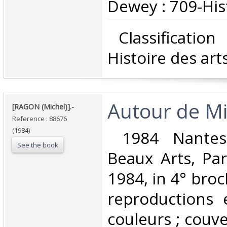
Dewey : 709-Hist
‎ Classificatio
Histoire des arts
‎Autour de Mi
‎[RAGON (Michel)].-‎
Reference : 88676
(1984)
‎ 1984 Nante
See the book
Beaux Arts, Par
1984, in 4° broc
reproductions 
couleurs ; couve