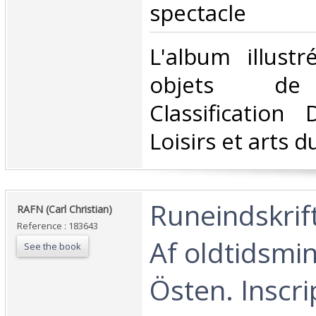
spectacle‎
‎L'album illust
objets de c
Classification
Loisirs et arts d
‎Runeindskrif
‎RAFN (Carl Christian)‎
Reference : 183643
Af oldtidsmin
See the book
Östen. Inscri