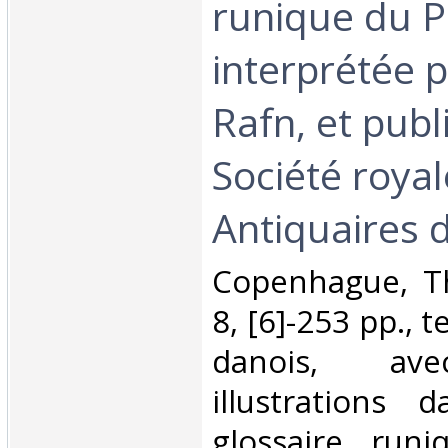
runique du P
interprétée p
Rafn, et publ
Société roya
Antiquaires 
‎Copenhague, Th
8, [6]-253 pp., t
danois, ave
illustrations 
glossaire runi