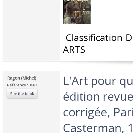
‎ Classification
ARTS‎
‎L'Art pour qu
‎Ragon (Michel)‎
Reference : 3687
édition revue
See the book
corrigée, Pari
Casterman, 1