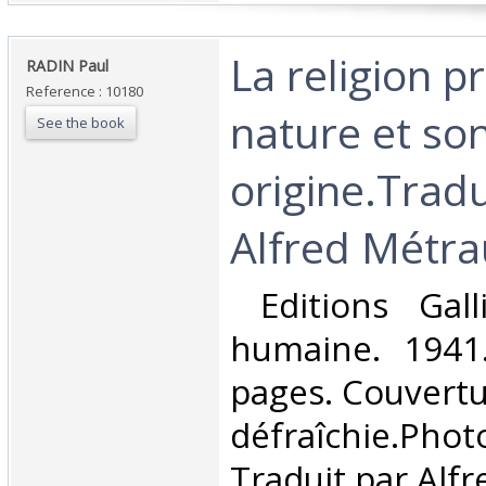
‎La religion p
‎RADIN Paul‎
Reference : 10180
nature et so
See the book
origine.Tradu
Alfred Métrau
‎ Editions Gall
humaine. 1941
pages. Couvert
défraîchie.Phot
Traduit par Alfr