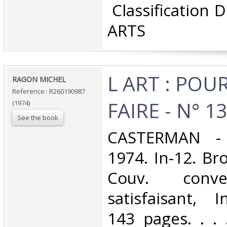
‎ Classification
ARTS‎
‎L ART : POU
‎RAGON MICHEL‎
Reference : R260190987
FAIRE - N° 13‎
(1974)
See the book
‎CASTERMAN -
1974. In-12. Br
Couv. conve
satisfaisant, I
143 pages. . . .