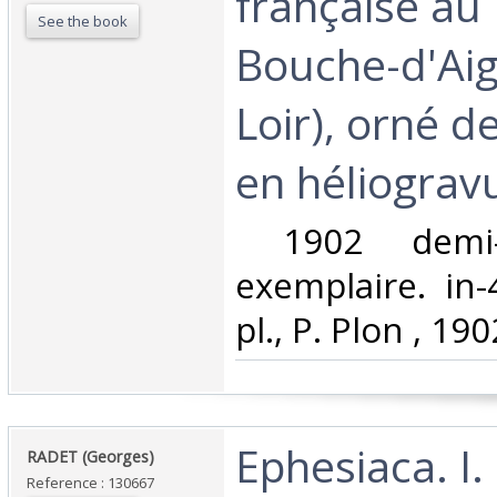
française au
See the book
Bouche-d'Aig
Loir), orné d
en héliogravu
‎ 1902 demi-
exemplaire. in-
pl., P. Plon , 1902
‎Ephesiaca. I.
‎RADET (Georges)‎
Reference : 130667