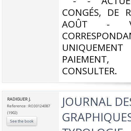
‎ - - ACTUE
CONGÉS, DE R
AOÛT - V
CORRESPONDA
UNIQUEMENT
PAIEMEN
CONSULTER.‎
‎JOURNAL DE
‎RADIGUER J.‎
Reference : RO30124087
GRAPHIQUES
(1902)
See the book