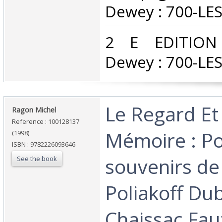
Dewey : 700-LES
‎2 E EDITION C
Dewey : 700-LES
‎Le Regard Et
‎Ragon Michel‎
Reference : 100128137
Mémoire : Po
(1998)
ISBN : 9782226093646
souvenirs de
See the book
Poliakoff Du
Chaissac Fau