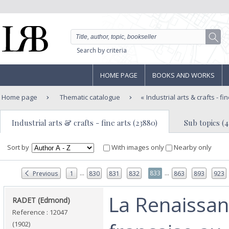
Search by criteria
HOME PAGE
BOOKS AND WORKS
Home page
Thematic catalogue
Industrial arts & crafts - fi
Industrial arts & crafts - fine arts (23880)
Sub topics (4
Sort by
With images only
Nearby only
...
...
833
Previous
1
830
831
832
863
893
923
‎La Renaissa
‎RADET (Edmond)‎
Reference : 12047
(1902)