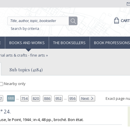
CART
Search by criteria
E
BOOKS AND WORKS
THE BOOKSELLERS
BOOK PROFESSIONS
ial arts & crafts - fine arts
Sub topics (4184)
Nearby only
...
...
688
Exact page n
87
754
820
886
952
956
Next
 24. ‎
se, le Point, 1944 ; in-4, 48 pp., broché. Bon état.‎