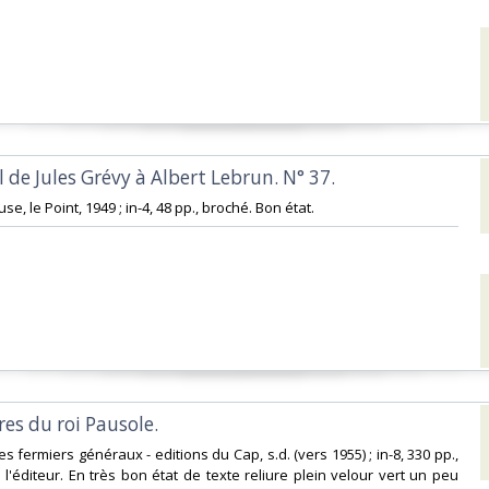
iel de Jules Grévy à Albert Lebrun. N° 37. ‎
se, le Point, 1949 ; in-4, 48 pp., broché. Bon état.‎
es du roi Pausole. ‎
es fermiers généraux - editions du Cap, s.d. (vers 1955) ; in-8, 330 pp.,
l'éditeur. En très bon état de texte reliure plein velour vert un peu