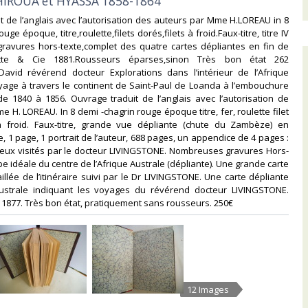
HIROUA et HYASSA 1858-1864 ‎
it de l’anglais avec l’autorisation des auteurs par Mme H.LOREAU in 8
uge époque, titre,roulette,filets dorés,filets à froid.Faux-titre, titre IV
gravures hors-texte,complet des quatre cartes dépliantes en fin de
tte & Cie 1881.Rousseurs éparses,sinon Très bon état 262
avid révérend docteur Explorations dans l’intérieur de l’Afrique
yage à travers le continent de Saint-Paul de Loanda à l’embouchure
 1840 à 1856. Ouvrage traduit de l’anglais avec l’autorisation de
e H. LOREAU. In 8 demi -chagrin rouge époque titre, fer, roulette filet
 à froid. Faux-titre, grande vue dépliante (chute du Zambèze) en
tre, 1 page, 1 portrait de l’auteur, 688 pages, un appendice de 4 pages :
lieux visités par le docteur LIVINGSTONE. Nombreuses gravures Hors-
e idéale du centre de l’Afrique Australe (dépliante). Une grande carte
illée de l’itinéraire suivi par le Dr LIVINGSTONE. Une carte dépliante
Australe indiquant les voyages du révérend docteur LIVINGSTONE.
 1877. Très bon état, pratiquement sans rousseurs. 250€ ‎
12 Images