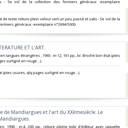
s - 5e vol de la collection des fermiers généraux -exemplaire
at de texte reliure plein velour vert un peu passé et salis - 5e vol de la
 fermiers généraux -exemplaire n°2694/5000.‎
TERATURE ET L'ART. ‎
s en langues étrangères , 1965 ; in-12, 161 pp., br. Broché bon état (ptes
ges surligné en rouge…).‎
t (ptes usures, qlq pages surligné en rouge…).‎
re de Mandiargues et l'art du XXèmesiècle. Le
Mandiargues. ‎
ro, 1990 ; in-4, 200 pp., reliure pleine toile d'éditeur avec jaquette