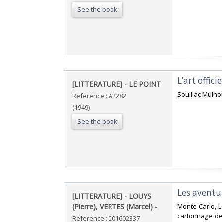
See the book
‎L’art offic
‎[LITTERATURE] - LE POINT‎
‎Souillac Mulhou
Reference : A2282
(1949)
See the book
‎Les aventur
‎[LITTERATURE] - LOUYS
(Pierre), VERTES (Marcel) - ‎
‎Monte-Carlo, L
cartonnage de 
Reference : 201602337