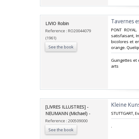
‎Tavernes e
‎LIVIO Robin‎
‎PONT ROYAL. 
Reference : RO20044079
satisfaisant, 
(1961)
bicolores et e
See the book
orange. Quelque
‎Guingettes et
arts‎
‎Kleine Kun
‎[LIVRES ILLUSTRES] -
NEUMANN (Michael) - ‎
‎STUTTGART, Eva
Reference : 200509000
‎.‎
See the book