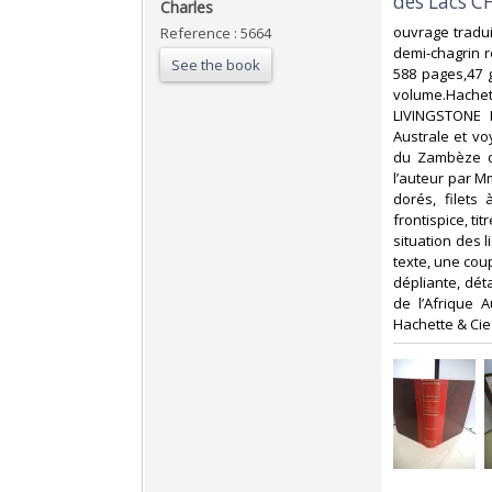
des Lacs C
Charles ‎
‎ouvrage tradu
Reference : 5664
demi-chagrin ro
See the book
588 pages,47 
volume.Hache
LIVINGSTONE D
Australe et vo
du Zambèze de
l’auteur par Mm
dorés, filets
frontispice, ti
situation des 
texte, une coup
dépliante, déta
de l’Afrique 
Hachette & Cie