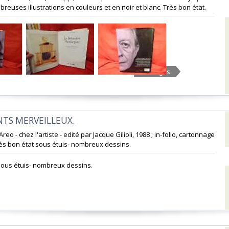
euses illustrations en couleurs et en noir et blanc. Très bon état.‎
12 Images
NTS MERVEILLEUX. ‎
 Areo - chez l'artiste - edité par Jacque Gilioli, 1988 ; in-folio, cartonnage
rès bon état sous étuis- nombreux dessins.‎
 sous étuis- nombreux dessins.‎