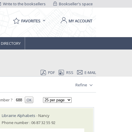
Write to the booksellers
Bookseller's space
FAVORITES
MY ACCOUNT
 DIRECTORY
PDF
RSS
E-MAIL
Refine
umber ?
OK
Librairie Alphabets
- Nancy
Phone number : 06 87 32 55 92