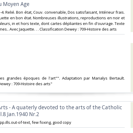
au Moyen Age‎
n-4. Relié. Bon état, Couv. convenable, Dos satisfaisant, Intérieur frais.
uette en bon état. Nombreuses illustrations, reproductions en noir et
leurs, in et hors texte, dont cartes dépliantes en fin d'ouvrage. Texte
es.. Avec Jaquette. . . Classification Dewey : 709-Histoire des arts‎
"Les grandes époques de l'art"". Adaptation par Marialys Bertault.
Dewey : 709-Histoire des arts"‎
 Arts - A quaterly devoted to the arts of the Catholic
l.8 Jan.1940 Nr.2‎
+ 3pp.ills.out-of-text, few foxing, good copy‎