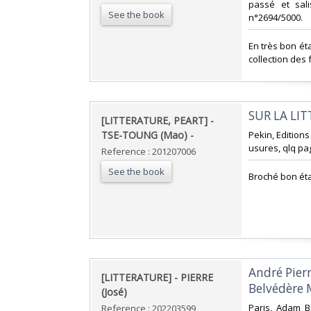
passé et sali
See the book
n°2694/5000.‎
‎En très bon ét
collection des
‎SUR LA LIT
‎[LITTERATURE, PEART] -
TSE-TOUNG (Mao) - ‎
‎Pekin, Edition
usures, qlq pa
Reference : 201207006
See the book
‎Broché bon éta
‎André Pier
‎[LITTERATURE] - PIERRE
Belvédère 
(José)‎
‎Paris, Adam Bi
Reference : 202203599