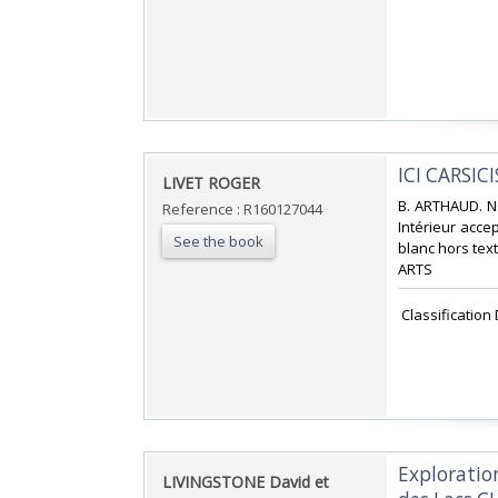
‎ICI CARSICIS
‎LIVET ROGER‎
‎B. ARTHAUD. N
Reference : R160127044
Intérieur acce
See the book
blanc hors text
ARTS‎
‎ Classificatio
‎Explorati
‎LIVINGSTONE David et