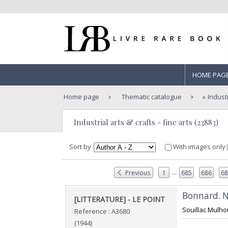
HOME PAG
Home page
Thematic catalogue
Industr
Industrial arts & crafts - fine arts (23883)
Sort by
With images only
...
Previous
1
685
686
6
‎Bonnard. N°
‎[LITTERATURE] - LE POINT‎
‎Souillac Mulhou
Reference : A3680
(1944)