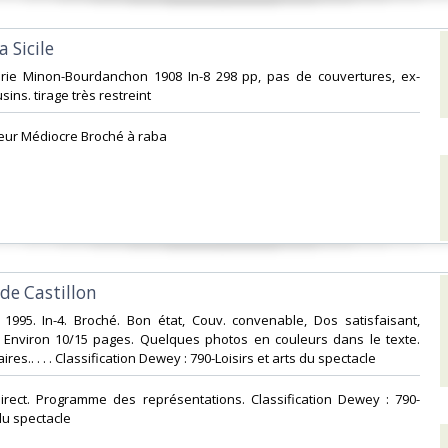
a Sicile‎
erie Minon-Bourdanchon 1908 In-8 298 pp, pas de couvertures, ex-
ins. tirage très restreint‎
teur Médiocre Broché à raba‎
 de Castillon‎
 1995. In-4. Broché. Bon état, Couv. convenable, Dos satisfaisant,
s. Environ 10/15 pages. Quelques photos en couleurs dans le texte.
ires.. . . . Classification Dewey : 790-Loisirs et arts du spectacle‎
 direct. Programme des représentations. Classification Dewey : 790-
du spectacle‎