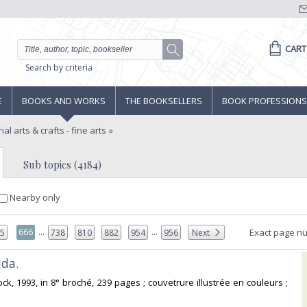
CART
Search by criteria
E
BOOKS AND WORKS
THE BOOKSELLERS
BOOK PROFESSIONS
ial arts & crafts - fine arts
Sub topics (4184)
Nearby only
...
...
666
Exact page n
65
738
810
882
954
956
Next
da.‎
tock, 1993, in 8° broché, 239 pages ; couvetrure illustrée en couleurs ;