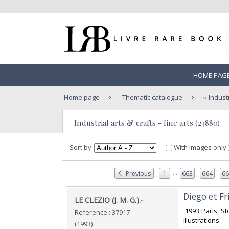
HOME PAG
Home page
Thematic catalogue
Industr
Industrial arts & crafts - fine arts (23880)
Sort by
With images only
...
Previous
1
663
664
6
‎Diego et Fri
‎LE CLEZIO (J. M. G.).-‎
‎ 1993 Paris, S
Reference : 37917
illustrations. ‎
(1993)