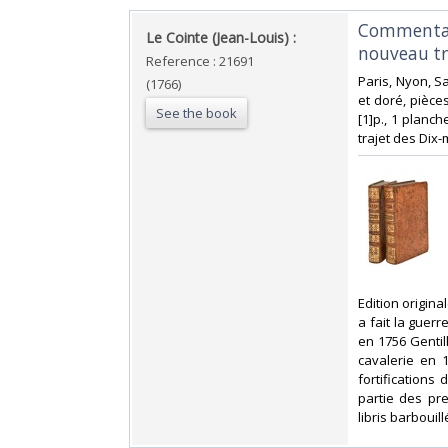
‎Commentair
‎Le Cointe (Jean-Louis) : ‎
nouveau trai
Reference : 21691
‎Paris, Nyon, S
(1766)
et doré, pièces
See the book
[1]p., 1 planch
trajet des Dix-mil
‎Edition origin
a fait la guerr
en 1756 Gentil
cavalerie en 1
fortifications
partie des pre
libris barbouil