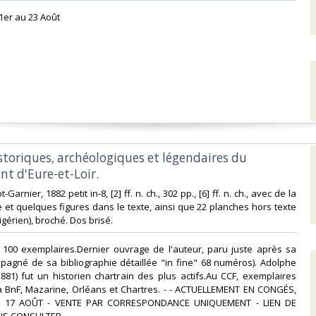
1er au 23 Août‎
istoriques, archéologiques et légendaires du
t d'Eure-et-Loir.‎
t-Garnier, 1882 petit in-8, [2] ff. n. ch., 302 pp., [6] ff. n. ch., avec de la
et quelques figures dans le texte, ainsi que 22 planches hors texte
igérien), broché. Dos brisé.‎
 à 100 exemplaires.Dernier ouvrage de l'auteur, paru juste après sa
pagné de sa bibliographie détaillée "in fine" 68 numéros). Adolphe
881) fut un historien chartrain des plus actifs.Au CCF, exemplaires
a BnF, Mazarine, Orléans et Chartres. - - ACTUELLEMENT EN CONGÉS,
 17 AOÛT - VENTE PAR CORRESPONDANCE UNIQUEMENT - LIEN DE