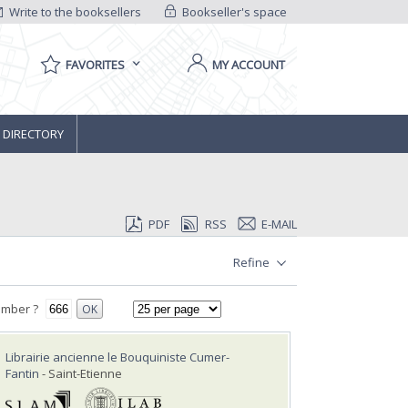
Write to the booksellers
Bookseller's space
FAVORITES
MY ACCOUNT
 DIRECTORY
PDF
RSS
E-MAIL
Refine
umber ?
OK
Librairie ancienne le Bouquiniste Cumer-
Fantin
- Saint-Etienne