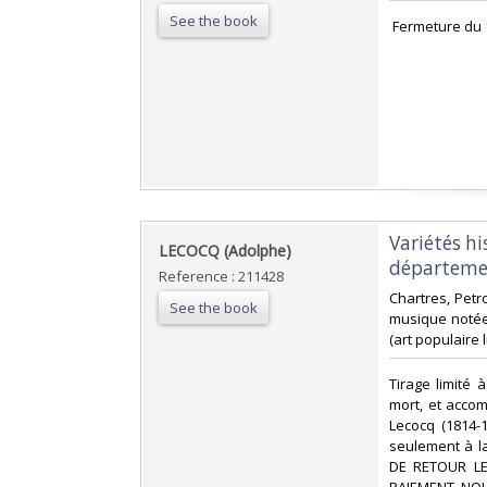
See the book
‎ Fermeture du 
‎Variétés h
‎LECOCQ (Adolphe)‎
départemen
Reference : 211428
‎Chartres, Petro
See the book
musique notée 
(art populaire l
‎Tirage limité
mort, et accom
Lecocq (1814-1
seulement à l
DE RETOUR LE