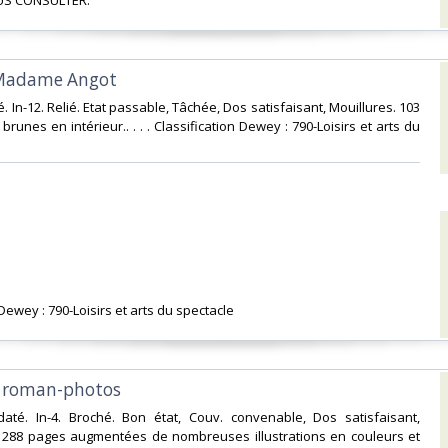
S CONSULTER.‎
e Madame Angot‎
é. In-12. Relié. Etat passable, Tâchée, Dos satisfaisant, Mouillures. 103
runes en intérieur.. . . . Classification Dewey : 790-Loisirs et arts du
 Dewey : 790-Loisirs et arts du spectacle‎
s roman-photos‎
 daté. In-4. Broché. Bon état, Couv. convenable, Dos satisfaisant,
s. 288 pages augmentées de nombreuses illustrations en couleurs et