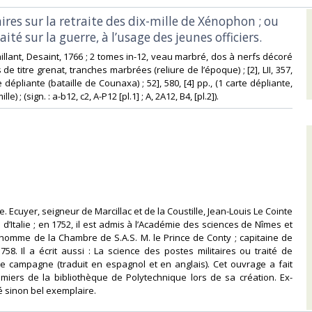
es sur la retraite des dix-mille de Xénophon ; ou
té sur la guerre, à l’usage des jeunes officiers. ‎
aillant, Desaint, 1766 ; 2 tomes in-12, veau marbré, dos à nerfs décoré
 de titre grenat, tranches marbrées (reliure de l’époque) ; [2], LII, 357,
e dépliante (bataille de Counaxa) ; 52], 580, [4] pp., (1 carte dépliante,
le) ; (sign. : a-b12, c2, A-P12 [pl.1] ; A, 2A12, B4, [pl.2]). ‎
ale. Ecuyer, seigneur de Marcillac et de la Coustille, Jean-Louis Le Cointe
e d’Italie ; en 1752, il est admis à l’Académie des sciences de Nîmes et
homme de la Chambre de S.A.S. M. le Prince de Conty ; capitaine de
758. Il a écrit aussi : La science des postes militaires ou traité de
 de campagne (traduit en espagnol et en anglais). Cet ouvrage a fait
miers de la bibliothèque de Polytechnique lors de sa création. Ex-
lé sinon bel exemplaire. ‎