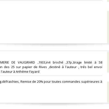
IMERIE DE VAUGIRARD ,1933,in4 broché ,37p.,tirage limité à 58
un des 25 sur papier de Rives ,destiné à l'auteur , trés bel envoi
l'auteur à Arthéme Fayard‎
leg.défraichies, Remise de 20% pour toutes commandes supérieures à