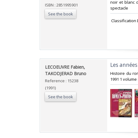
noir et blanc d
ISBN : 2851995901
spectacle‎
See the book
‎ Classification
‎Les année
‎LECOEUVRE Fabien,
TAKODJERAD Bruno‎
‎Histoire du r
1991 1 volume i
Reference : 15238
(1991)
See the book