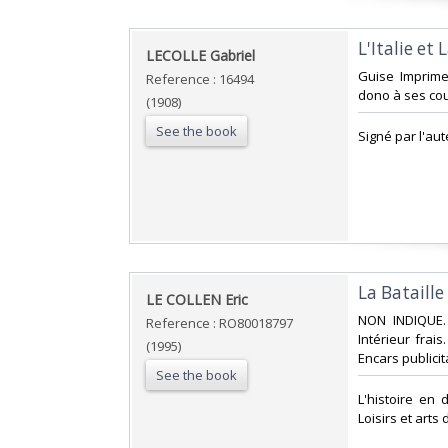
‎L'Italie et L
‎LECOLLE Gabriel‎
‎Guise Imprim
Reference : 16494
dono à ses cous
(1908)
See the book
‎Signé par l'au
‎La Bataille
‎LE COLLEN Eric‎
‎NON INDIQUE.
Reference : RO80018797
Intérieur frai
(1995)
Encars publicita
See the book
‎L'histoire en
Loisirs et arts 