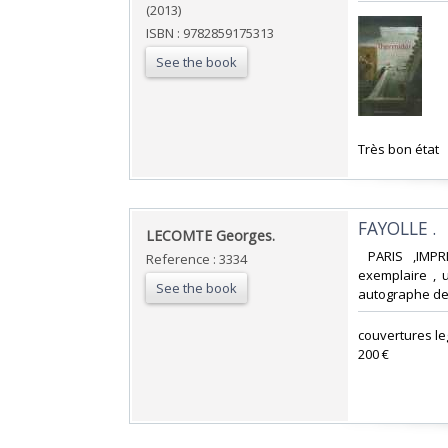
(2013)
ISBN : 9782859175313
See the book
‎Très bon état‎
‎FAYOLLE .‎
‎LECOMTE Georges.‎
‎ PARIS ,IMPR
Reference : 3334
exemplaire , 
See the book
autographe de 
‎couvertures 
200 €‎