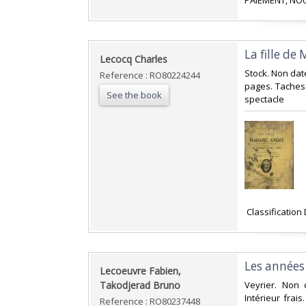
PAIEMENT, NOU
‎La fille d
‎Lecocq Charles‎
‎Stock. Non dat
Reference : RO80224244
pages. Taches b
See the book
spectacle‎
‎ Classification
‎Les année
‎Lecoeuvre Fabien,
Takodjerad Bruno‎
‎Veyrier. Non
Intérieur frai
Reference : RO80237448