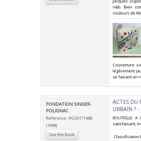
Jacques Dupin
n&b. Bien com
couleurs de Mi
‎Couverture so
légèrement jaun
se faisant en re
‎ACTES DU
‎FONDATION SINGER-
URBAIN ? -
POLIGNAC‎
‎BOUTEILLE A 
Reference : RO20171488
satisfaisant, In
(1998)
See the book
‎ Classificatio