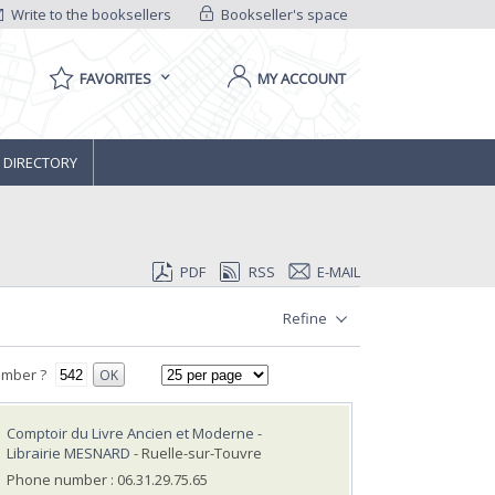
Write to the booksellers
Bookseller's space
FAVORITES
MY ACCOUNT
 DIRECTORY
PDF
RSS
E-MAIL
Refine
umber ?
OK
Comptoir du Livre Ancien et Moderne -
Librairie MESNARD
- Ruelle-sur-Touvre
Phone number : 06.31.29.75.65