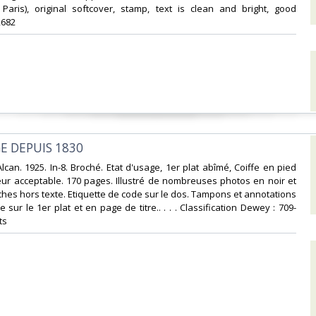
 Paris), original softcover, stamp, text is clean and bright, good
682‎
GE DEPUIS 1830‎
x Alcan. 1925. In-8. Broché. Etat d'usage, 1er plat abîmé, Coiffe en pied
eur acceptable. 170 pages. Illustré de nombreuses photos en noir et
ches hors texte. Etiquette de code sur le dos. Tampons et annotations
 sur le 1er plat et en page de titre.. . . . Classification Dewey : 709-
s‎