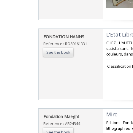
‎L'Etat Libr
‎FONDATION HANNS‎
‎CHEZ L'AUTE
Reference : RO80161331
satisfaisant,
See the book
couleurs, dans l
‎ Classification
‎Miro‎
‎Fondation Maeght‎
‎Editions Fon
Reference : AR24344
lithographies
See the book