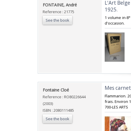
‎L'Art Belg
‎FONTAINE, André‎
1925.‎
Reference : 21775
‎1 volume in-8°
See the book
d'occasion. ‎
‎Mes carne
‎Fontaine Cloé‎
‎Flammarion. 20
Reference : RO80226644
frais. Environ 1
(2003)
700-LES ARTS‎
ISBN : 2080111485
See the book