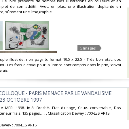
. Ce livre présente de nombreuses illustrations en couleurs et en
plet de son additif. Avec, en plus, une illustration dépliante en
ro, sûrement une lithographie.‎
5 Images
uple illustrée, non paginé, format 19,5 x 22,5 - Très bon état, dos
i - Les frais d'envoi pour la France sont compris dans le prix, l’envoi
lais.‎
 COLLOQUE - PARIS MENACE PAR LE VANDALISME
 23 OCTOBRE 1997‎
LA MER. 1998. In-8. Broché. Etat d'usage, Couv. convenable, Dos
térieur frais. 135 pages.. . . . Classification Dewey : 700-LES ARTS‎
n Dewey : 700-LES ARTS‎