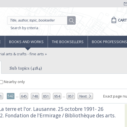
CART
Search by criteria
E
BOOKS AND WORKS
THE BOOKSELLERS
BOOK PROFESSIONS
ial arts & crafts - fine arts
Sub topics (4184)
Nearby only
...
...
542
Exact page n
41
645
748
851
954
957
Next
La terre et l'or. Lausanne. 25 octobre 1991- 26
2. Fondation de l'Ermirage / Bibliothèque des arts.