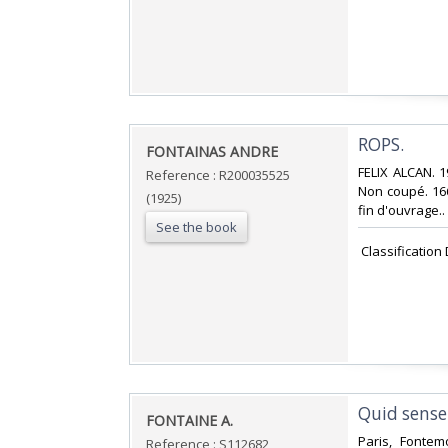
‎ROPS.‎
‎FONTAINAS ANDRE‎
‎FELIX ALCAN. 
Reference : R200035525
Non coupé. 166
(1925)
fin d'ouvrage.. 
See the book
‎ Classificatio
‎Quid sense
‎FONTAINE A.‎
‎Paris, Fontem
Reference : S112682