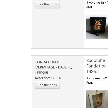
‎1 volume in-4°
See the book
état. ‎
‎Rodolphe 
‎FONDATION DE
Fondation 
L'ERMITAGE - DAULTE,
1986.‎
François‎
Reference : 29187
‎1 volume in-4° 
état. ‎
See the book