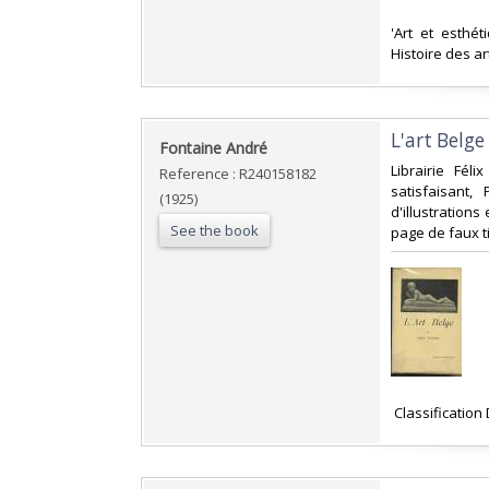
‎'Art et esthé
Histoire des art
‎L'art Belg
‎Fontaine André‎
‎Librairie Fé
Reference : R240158182
satisfaisant
(1925)
d'illustrations
See the book
page de faux tit
‎ Classification