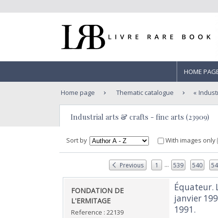
HOME PAG
Home page
Thematic catalogue
Industr
Industrial arts & crafts - fine arts (23909)
Sort by
With images only
...
Previous
1
539
540
5
‎Équateur. 
‎FONDATION DE
janvier 199
L'ERMITAGE‎
1991.‎
Reference : 22139