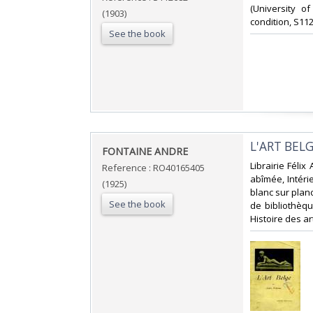
(University of
(1903)
condition, S112
See the book
‎L'ART BEL
‎FONTAINE ANDRE‎
‎Librairie Féli
Reference : RO40165405
abîmée, Intéri
(1925)
blanc sur plan
See the book
de bibliothèque
Histoire des art