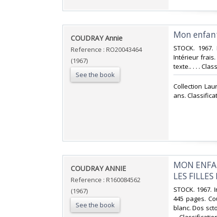
‎Mon enfant
‎COUDRAY Annie‎
‎STOCK. 1967. 
Reference : RO20043464
Intérieur frai
(1967)
texte.. . . . Cl
See the book
‎Collection La
ans. Classifica
‎MON ENFA
‎COUDRAY ANNIE‎
LES FILLES
Reference : R160084562
‎STOCK. 1967. I
(1967)
445 pages. Cou
See the book
blanc. Dos scto