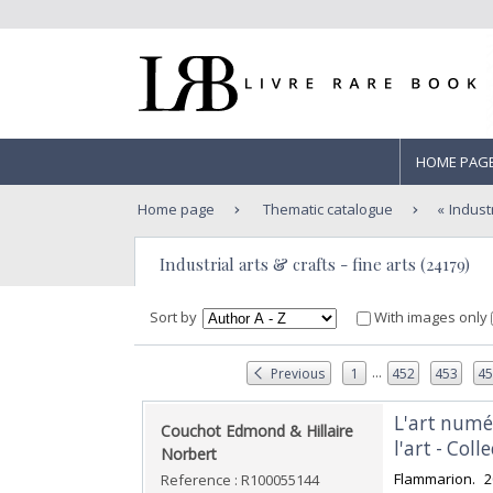
HOME PAG
Home page
Thematic catalogue
Industr
Industrial arts & crafts - fine arts (24179)
Sort by
With images only
...
Previous
1
452
453
4
‎L'art num
‎Couchot Edmond & Hillaire
l'art - Col
Norbert‎
‎Flammarion. 
Reference : R100055144