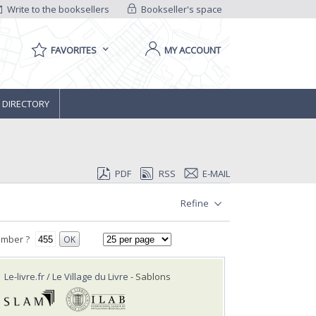
Write to the booksellers
Bookseller's space
FAVORITES
MY ACCOUNT
 DIRECTORY
PDF
RSS
E-MAIL
Refine
umber ?
OK
Le-livre.fr / Le Village du Livre
- Sablons