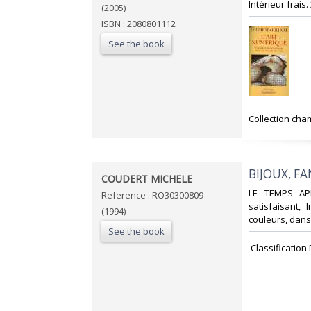
Intérieur frais.
(2005)
ISBN : 2080801112
See the book
‎Collection cha
‎BIJOUX, F
‎COUDERT MICHELE‎
‎LE TEMPS AP
Reference : RO30300809
satisfaisant,
(1994)
couleurs, dans l
See the book
‎ Classification