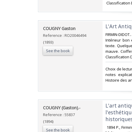
‎ Classification
‎L'Art Anti
‎COUGNY Gaston‎
‎FIRMIN-DIDOT.
Reference : RO20046494
Intérieur bon 
(1893)
texte. Quelque
See the book
mauve. Coiffe
Classification 
‎Choix de lectu
notes explicat
Histoire des art
‎L'art antiq
‎COUGNY (Gaston).-‎
l'esthétiq
Reference : 55837
historiques
(1894)
‎ 1894 P., Firm
See the book