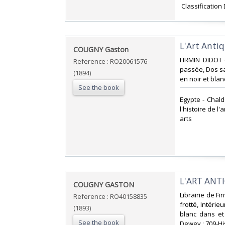
‎ Classification
‎L'Art Antiq
‎COUGNY Gaston‎
‎FIRMIN DIDOT 
Reference : RO20061576
passée, Dos sa
(1894)
en noir et blanc
See the book
‎Egypte - Chal
l'histoire de l'
arts‎
‎L'ART ANT
‎COUGNY GASTON‎
‎Librairie de F
Reference : RO40158835
frotté, Intéri
(1893)
blanc dans et 
See the book
Dewey : 709-His