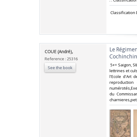
. . Classificati
‎ Classification
‎Le Régimen
‎COUE (André),‎
Cochinchin
Reference : 25316
‎ 5+= Saigon, SI
See the book
lettrines et cu
l'Ecole d'Art 
reproduction 
numérotés,Exe
du Commissari
charnieres,peti