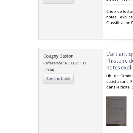
‎Choix de lectu
notes explica
Classification 
‎L'art anti
‎Cougny Gaston‎
l'histoire 
Reference : R300321131
notes expli
(1894)
‎Lib. de Firmin
See the book
satisfaisant, 
dans le texte. C