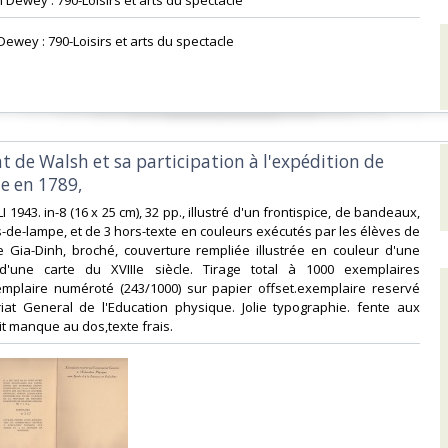
on Dewey : 790-Loisirs et arts du spectacle‎
 Dewey : 790-Loisirs et arts du spectacle‎
t de Walsh et sa participation à l'expédition de
e en 1789,‎
LI 1943. in-8 (16 x 25 cm), 32 pp., illustré d'un frontispice, de bandeaux,
ls-de-lampe, et de 3 hors-texte en couleurs exécutés par les élèves de
de Gia-Dinh, broché, couverture rempliée illustrée en couleur d'une
d'une carte du XVIIIe siècle. Tirage total à 1000 exemplaires
mplaire numéroté (243/1000) sur papier offset.exemplaire reservé
at General de l'Education physique. Jolie typographie. fente aux
t manque au dos,texte frais.‎