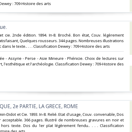
 Dewey : 709-Histoire des arts‎
ue.‎
et cie. 2nde édition. 1894. In-8. Broché. Bon état, Couv. légèrement
tisfaisant, Quelques rousseurs. 344 pages. Nombreuses illustrations
 dans le texte.. . . . Classification Dewey : 709-Histoire des arts‎
dée - Assyrie - Perse - Asie Mineure - Phénicie. Choix de lectures sur
art, l'esthétique et l'archéologie. Classification Dewey : 709-Histoire des
IQUE, 2e PARTIE, LA GRECE, ROME‎
irmin-Didot et Cie. 1893. In-8. Relié. Etat d'usage, Couv. convenable, Dos
eur acceptable. 366 pages. Illustré de nombreuses gravures en noir et
hors texte. Dos du 1er plat légèrement fendu.. . . . Classification
toire des arts‎