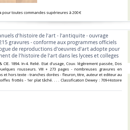
% pour toutes commandes supérieures à 200 €‎
uels d'histoire de l'art - l'antiquite - ouvrage
e 215 gravures - conforme aux programmes officiels
logue de reproductions d'oeuvres d'art adopte pour
ent de l'histoire de l'art dans les lycees et colleges‎
& CIE. 1894. In-4. Relié. Etat d'usage, Couv. légèrement passée, Dos
 Quelques rousseurs. VIII + 273 pages - nombreuses gravures en
s et hors texte - tranches dorées - fleuron, titre, auteur et editeur au
oiffes frottés - 1er plat tâché. . . . Classification Dewey : 709-Histoire