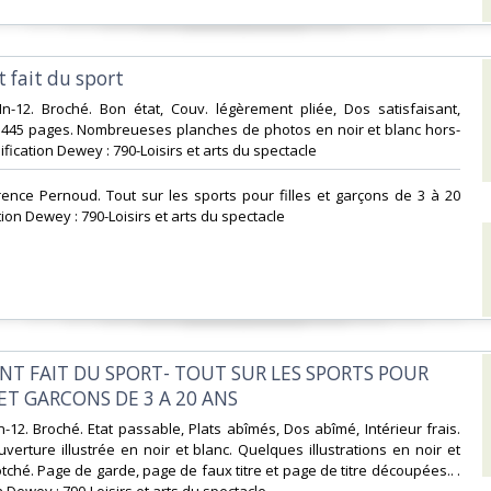
 fait du sport‎
In-12. Broché. Bon état, Couv. légèrement pliée, Dos satisfaisant,
s. 445 pages. Nombreueses planches de photos en noir et blanc hors-
assification Dewey : 790-Loisirs et arts du spectacle‎
urence Pernoud. Tout sur les sports pour filles et garçons de 3 à 20
tion Dewey : 790-Loisirs et arts du spectacle‎
NT FAIT DU SPORT- TOUT SUR LES SPORTS POUR
 ET GARCONS DE 3 A 20 ANS‎
n-12. Broché. Etat passable, Plats abîmés, Dos abîmé, Intérieur frais.
verture illustrée en noir et blanc. Quelques illustrations en noir et
tché. Page de garde, page de faux titre et page de titre découpées.. .