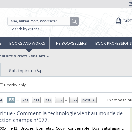
CART
Search by criteria
E
BOOKS AND WORKS
THE BOOKSELLERS
BOOK PROFESSIONS
ial arts & crafts - fine arts
Sub topics (4184)
Nearby only
...
...
455
Exact page n
54
583
711
839
967
968
Next
érique - Comment la technologie vient au monde de
lection champs n°577.‎
2005. In-12. Broché. Bon état, Couv. convenable, Dos satisfaisant,