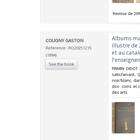
‎ Remise de 20
‎Albums man
‎COUGNY GASTON‎
illustre d
Reference : RO20251215
et au cata
(1894)
l'enseignem
See the book
‎FIRMIN DIDOT 
satisfaisant,
noir/blanc, dan
dos- coins et c
des arts‎